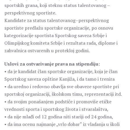
sportskih grana, koji steknu status talentovanog –
perspektivnog sportiste.
Kandidate za status talentovanog–perspektivnog
sportiste predlažu sportske organizacije, po osnovu
kategorizacije sportista Sportskog saveza Srbije i
Olimpijskog komiteta Srbije i rezultata rada, diplome i
zahvalnica ostvarenih u protekloj godini.
Uslovi za ostvarivanje prava na stipendiju:
• da je kandidat član sportske organizacije, koja je član
Sportskog saveza opštine Kanjiža, i da tamo i trenira
• da uredno i redovno obavlja sve obaveze sportiste pri
sportskoj organizaciji, školskom timu, reprezentaciji itd.
• da svojim ponašanjem podstiče i promoviše etičke
vrednosti sporta i sportskog života i stvaralaštva,
• da nije mlađi od 12 godina niti stariji od 24 godina,
• da ima ocenu najmanje „vrlo dobar“ iz vladanja u školi