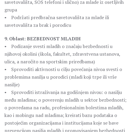
savetovališta, SOS telefoni i slično) za mlade iz osetljivih
grupa
• Podržati predbračna savetovališta za mlade ili
savetovališta za brak i porodicu
9. Oblast: BEZBEDNOST MLADIH
• Podizanje svesti mladih o značaju bezbednosti u
njihovoj okolini (škola, fakultet, zdravstvena ustanova,
ulica, a naročito na sportskim priredbama)
• Sprovoditi aktivnosti u cilju povećanja nivoa svesti o
problemima nasilja u porodici (mladi koji trpe ili vrše
nasilje)
• Sprovoditi istraživanja na godišnjem nivou: o nasilju
među mladima; o poverenju mladih u sektor bezbednosti;
o povredama na radu, profesionalnim bolestima mladih,
kao i mobingu nad mladima; kreirati bazu podataka o
postojećim organizacijama i institucijama koje se bave
prevencijom nasilja mladih i promovisanjem bezbednosti