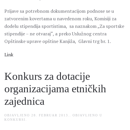
Prijave sa potrebnom dokumentacijom podnose se u
zatvorenim kovertama u navedenom roku, Komisiji za
dodelu stipendija sportistima, sa naznakom „Za sportske
stipendije – ne otvaraj“, a preko Uslužnog centra
Opštinske uprave opštine Kanjiža, Glavni trg br. 1.
Link
Konkurs za dotacije
organizacijama etničkih
zajednica
OBJAVLJENO
28. FEBRUAR 2013.
. OBJAVLJENO U
KONKURSI
.