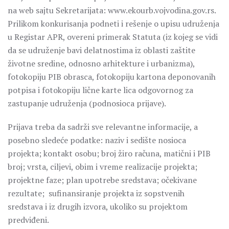
na web sajtu Sekretarijata: www.ekourb.vojvodina.gov.rs.
Prilikom konkurisanja podneti i rešenje o upisu udruženja
u Registar APR, overeni primerak Statuta (iz kojeg se vidi
da se udruženje bavi delatnostima iz oblasti zaštite
životne sredine, odnosno arhitekture i urbanizma),
fotokopiju PIB obrasca, fotokopiju kartona deponovanih
potpisa i fotokopiju lične karte lica odgovornog za
zastupanje udruženja (podnosioca prijave).
Prijava treba da sadrži sve relevantne informacije, a
posebno sledeće podatke: naziv i sedište nosioca
projekta; kontakt osobu; broj žiro računa, matični i PIB
broj; vrsta, ciljevi, obim i vreme realizacije projekta;
projektne faze; plan upotrebe sredstava; očekivane
rezultate; sufinansiranje projekta iz sopstvenih
sredstava i iz drugih izvora, ukoliko su projektom
predviđeni.