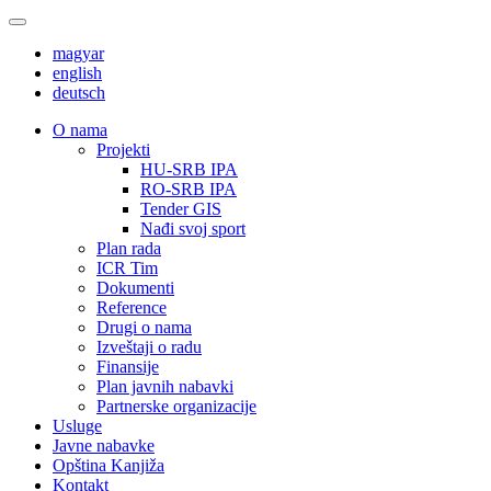
magyar
english
deutsch
О nama
Projekti
HU-SRB IPA
RO-SRB IPA
Tender GIS
Nađi svoj sport
Plan rada
ICR Tim
Dokumenti
Reference
Drugi o nama
Izveštaji o radu
Finansije
Plan javnih nabavki
Partnerske organizacije
Usluge
Javne nabavke
Opština Kanjiža
Kontakt