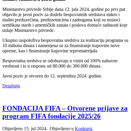
Ministarstvo privrede Srbije dana 12. jula 2024. godine po prvi put
objavilo je javni poziv za dodelu bespovratnih sredstava mikro i
malim preduzećima, preduzetnicima i zadrugama koji su nosioci
sertifikata starih i umetničkih zanata i poslova domaće radinosti koje
izdaje Ministarstvo privrede.
Ukupno raspoloživa bespovratna sredstva za realizaciju programa su
10 miliona dinara i namenjena su za finansiranje kupovine nove
opreme, kao i finansiranje kupovine repromaterijala.
Bespovratna sredstva se odobravaju u visini od 100% nabavne
vrednosti i to u rasponu od 80.000 do 300.000 dinara.
Javni poziv je otvoren do 12. septembra 2024. godine.
Detaljnije
FONDACIJA FIFA – Otvorene prijave za
program FIFA fondacije 2025/26
Objavljeno
15. jul 2024.
. Objavljeno u
Konkursi
.