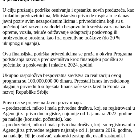
U cilju pružanja podrške osnivanju i opstanku novih preduzeća, kao
i mladim preduzetnicima, Ministarstvo privrede raspisalo je danas
javni poziv svim nezaposlenim licima i privrednicima koji su u
početnoj fazi razvoja za dodelu bespovratnih sredstava za nabavku
opreme, vozila, tekuće održavanje /adaptaciju poslovnog ili
proizvodnog prostora, kao i za operativne troškove (do 20 %
ukupnog ulaganja).
Ova finansijska podrška privrednicima se pruža u okviru Programa
podsticanja razvoja preduzetništva kroz finansijsku podršku za
početnike u poslovanju i mlade u 2024. godini.
Ukupno raspoloživa bespovratna sredstva za realizaciju ovog
programa su 100.000.000,00 dinara. Preostali iznos investicionog
ulaganja privrednih subjekata finansiraće se iz kredita Fonda za
razvoj Republike Srbije.
Pravo da se prijave na Javni poziv imaju:
– preduzetnici, mikro i mala privredna društva, koji su registrovani u
Agenciji za privredne registre, najranije od 1. januara 2022. godine
pa nadalje (korisnici početnici), kao
– preduzetnici, mikro i mala privredna društva, koji su registrovani u
Agenciji za privredne registre najranije od 1. januara 2019. godine,
pa nadalje, čiji je osnivač, zakonski zastupnik, ostali zastupnik i