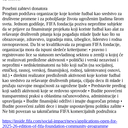
Posebni zahtevi donatora
Program podržava organizacije koje koriste fudbal kao sredstvo za
društvene promene i za poboljšanje života ugroženim ljudima širom
sveta. Jednom godišnje, FIFA fondacija poziva neprofitne subjekte
da se prijave za finansiranje projekata koji koriste fudbal kao alat za
rešavanje društvenih pitanja koja pogađaju mlade ljude kao što su
obrazovanje, zdravstvo, izgradnja mira, izbeglice, liderstvo i rodna
ravnopravnost. Da bi se kvalifikovala za program FIFA fondacije,
organizacija mora da ispuni sledeće kriterijume: • pravno i
registrovano lice sa statusom nevladinog sektora u zemlji u kojoj će
se realizovati predložene aktivnosti • politički i verski nezavisni i
neprofitni • nediskriminatorni na bilo koji način (na socijalnoj,
etničkoj, rasnoj, verskoj, finansijskoj, rodnoj, talentovanoj osnovi,
itd.) • direktni realizator predloženih aktivnosti koje koriste fudbal
kao sredstvo za rešavanje društvenih pitanja, ciljaju decu ili mlade i
pružaju razvojne mogućnosti za ugrožene ljude • Predstavite predlog
koji sadrži aktivnosti koje se redovno sprovode • Budite posvećeni
transparentnoj praksi u oblastima računovodstva, administracije i
upravljanja • Budite finansijski održivi i imajte dugoročan pristup •
Budite posvećeni zaštiti dece i imajte uspostavljenu politiku zaštite •
Ne biti povezan sa takmičarima FIFA komercijalnih podružnica
https://inside.fifa.com/social-impact/news/applications-open-for-
2025-26-edition-of-fifa-foundation-community-programme