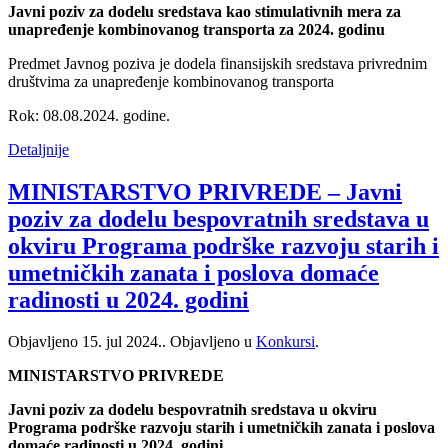
Javni poziv za dodelu sredstava kao stimulativnih mera za
unapređenje kombinovanog transporta za 2024. godinu
Predmet Javnog poziva je dodela finansijskih sredstava privrednim
društvima za unapređenje kombinovanog transporta
Rok: 08.08.2024. godine.
Detaljnije
MINISTARSTVO PRIVREDE – Javni
poziv za dodelu bespovratnih sredstava u
okviru Programa podrške razvoju starih i
umetničkih zanata i poslova domaće
radinosti u 2024. godini
Objavljeno
15. jul 2024.
. Objavljeno u
Konkursi
.
MINISTARSTVO PRIVREDE
Javni poziv za dodelu bespovratnih sredstava u okviru
Programa podrške razvoju starih i umetničkih zanata i poslova
domaće radinosti u 2024. godini