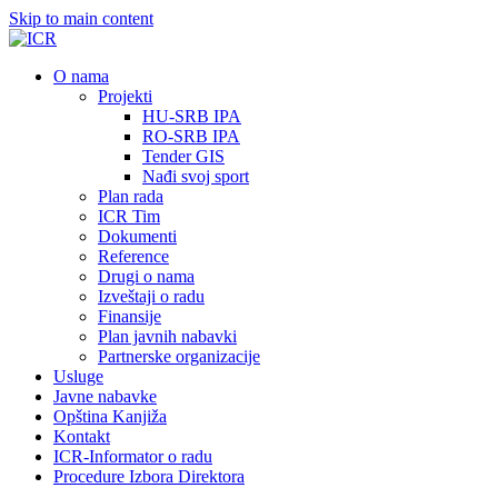
Skip to main content
О nama
Projekti
HU-SRB IPA
RO-SRB IPA
Tender GIS
Nađi svoj sport
Plan rada
ICR Tim
Dokumenti
Reference
Drugi o nama
Izveštaji o radu
Finansije
Plan javnih nabavki
Partnerske organizacije
Usluge
Javne nabavke
Opština Kanjiža
Kontakt
ICR-Informator o radu
Procedure Izbora Direktora