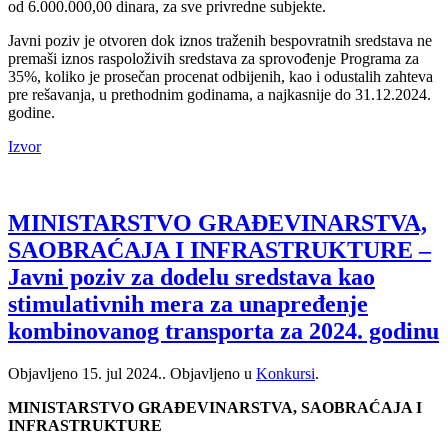
od 6.000.000,00 dinara, za sve privredne subjekte.
Javni poziv je otvoren dok iznos traženih bespovratnih sredstava ne
premaši iznos raspoloživih sredstava za sprovođenje Programa za
35%, koliko je prosečan procenat odbijenih, kao i odustalih zahteva
pre rešavanja, u prethodnim godinama, a najkasnije do 31.12.2024.
godine.
Izvor
MINISTARSTVO GRAĐEVINARSTVA,
SAOBRAĆAJA I INFRASTRUKTURE –
Javni poziv za dodelu sredstava kao
stimulativnih mera za unapređenje
kombinovanog transporta za 2024. godinu
Objavljeno
15. jul 2024.
. Objavljeno u
Konkursi
.
MINISTARSTVO GRAĐEVINARSTVA, SAOBRAĆAJA I
INFRASTRUKTURE