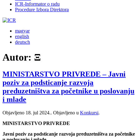
ICR-Informator o radu
Procedure Izbora Direktora
magyar
english
deutsch
Autor:
Ξ
MINISTARSTVO PRIVREDE – Javni
poziv za podsticanje razvoja
preduzetništva za početnike u poslovanju
i mlade
Objavljeno
18. jul 2024.
. Objavljeno u
Konkursi
.
MINISTARSTVO PRIVREDE
Javni poziv za podsticanje razvoja preduzetništva za početnike
u poslovanju i mlade