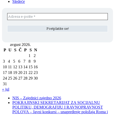
Sledeće
avgust 2026.
P
U
S
Č
P
S
N
1
2
3
4
5
6
7
8
9
10
11
12
13
14
15
16
17
18
19
20
21
22
23
24
25
26
27
28
29
30
31
« jul
NIS – Zajednici zajedno 2026
POKRAJINSKI SEKRETARIJAT ZA SOCIJALNU
POLITIKU, DEMOGRAFIJU I RAVNOPRAVNOST
POLOVA – Javni konkursi – unapređenje položaja Roma i