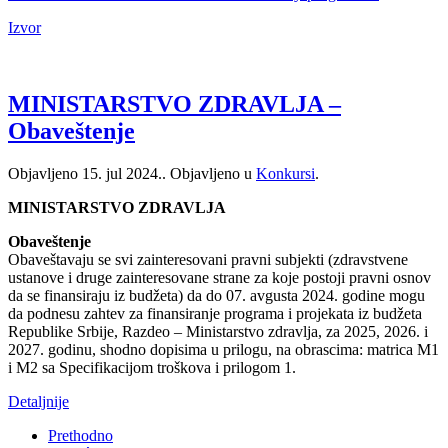
Izvor
MINISTARSTVO ZDRAVLJA –
Obaveštenje
Objavljeno
15. jul 2024.
. Objavljeno u
Konkursi
.
MINISTARSTVO ZDRAVLJA
Obaveštenje
Obaveštavaju se svi zainteresovani pravni subjekti (zdravstvene
ustanove i druge zainteresovane strane za koje postoji pravni osnov
da se finansiraju iz budžeta) da do 07. avgusta 2024. godine mogu
da podnesu zahtev za finansiranje programa i projekata iz budžeta
Republike Srbije, Razdeo – Ministarstvo zdravlja, za 2025, 2026. i
2027. godinu, shodno dopisima u prilogu, na obrascima: matrica M1
i M2 sa Specifikacijom troškova i prilogom 1.
Detaljnije
Prethodno