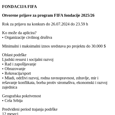
FONDACIJA FIFA
Otvorene prijave za program FIFA fondacije 2025/26
Rok za prijavu na konkurs do 26.07.2024 do 23.59 h
Ko može da aplicira?
• Organizacije civilnog društva
Minimalni i maksimalni iznos sredstava po projektu do 30.000 $
Oblast podrške
Ljudski resursi i socijalni razvoj
• Rad i zapošljavanje
• Obrazovanje
• Rekreacija/sport
• Mladi, održivi razvoj, rodna ravnopravnost, zdravlje, mir i
rešavanje konflikata, borba protiv siromaštva, ekonomski i razvoj
zajednica
Geografska pokrivenost
• Cela Srbija
Predviđeni period trajanja podrške
12 meseci