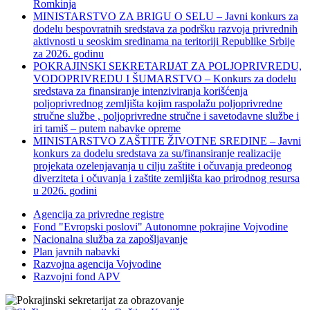
Romkinja
MINISTARSTVO ZA BRIGU O SELU – Javni konkurs za
dodelu bespovratnih sredstava za podršku razvoja privrednih
aktivnosti u seoskim sredinama na teritoriji Republike Srbije
za 2026. godinu
POKRAJINSKI SEKRETARIJAT ZA POLJOPRIVREDU,
VODOPRIVREDU I ŠUMARSTVO – Konkurs za dodelu
sredstava za finansiranje intenziviranja korišćenja
poljoprivrednog zemljišta kojim raspolažu poljoprivredne
stručne službe , poljoprivredne stručne i savetodavne službe i
iri tamiš ‒ putem nabavke opreme
MINISTARSTVO ZAŠTITE ŽIVOTNE SREDINE – Javni
konkurs za dodelu sredstava za su/finansiranje realizacije
projekata ozelenjavanja u cilju zaštite i očuvanja predeonog
diverziteta i očuvanja i zaštite zemljišta kao prirodnog resursa
u 2026. godini
Agencija za privredne registre
Fond "Evropski poslovi" Autonomne pokrajine Vojvodine
Nacionalna služba za zapošljavanje
Plan javnih nabavki
Razvojna agencija Vojvodine
Razvojni fond APV