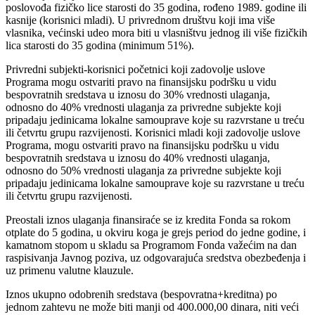
poslovođa fizičko lice starosti do 35 godina, rođeno 1989. godine ili
kasnije (korisnici mladi). U privrednom društvu koji ima više
vlasnika, većinski udeo mora biti u vlasništvu jednog ili više fizičkih
lica starosti do 35 godina (minimum 51%).
Privredni subjekti-korisnici početnici koji zadovolje uslove
Programa mogu ostvariti pravo na finansijsku podršku u vidu
bespovratnih sredstava u iznosu do 30% vrednosti ulaganja,
odnosno do 40% vrednosti ulaganja za privredne subjekte koji
pripadaju jedinicama lokalne samouprave koje su razvrstane u treću
ili četvrtu grupu razvijenosti. Korisnici mladi koji zadovolje uslove
Programa, mogu ostvariti pravo na finansijsku podršku u vidu
bespovratnih sredstava u iznosu do 40% vrednosti ulaganja,
odnosno do 50% vrednosti ulaganja za privredne subjekte koji
pripadaju jedinicama lokalne samouprave koje su razvrstane u treću
ili četvrtu grupu razvijenosti.
Preostali iznos ulaganja finansiraće se iz kredita Fonda sa rokom
otplate do 5 godina, u okviru koga je grejs period do jedne godine, i
kamatnom stopom u skladu sa Programom Fonda važećim na dan
raspisivanja Javnog poziva, uz odgovarajuća sredstva obezbeđenja i
uz primenu valutne klauzule.
Iznos ukupno odobrenih sredstava (bespovratna+kreditna) po
jednom zahtevu ne može biti manji od 400.000,00 dinara, niti veći