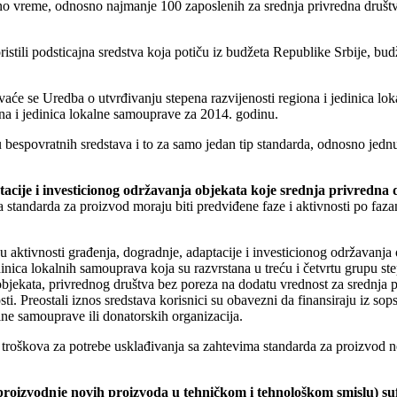
o vreme, odnosno najmanje 100 zaposlenih za srednja privredna društva k
oristili podsticajna sredstva koja potiču iz budžeta Republike Srbije, 
vaće se Uredba o utvrđivanju stepena razvijenosti regiona i jedinica lo
ona i jedinica lokalne samouprave za 2014. godinu.
bespovratnih sredstava i to za samo jedan tip standarda, odnosno jedn
ptacije i investicionog održavanja objekata koje srednja privredna 
tandarda za proizvod moraju biti predviđene faze i aktivnosti po fazama
ju aktivnosti građenja, dogradnje, adaptacije i investicionog održavanj
 jedinica lokalnih samouprava koja su razvrstana u treću i četvrtu grupu 
bjekata, privrednog društva bez poreza na dodatu vrednost za srednja pri
. Preostali iznos sredstava korisnici su obavezni da finansiraju iz sops
ne samouprave ili donatorskih organizacija.
 troškova za potrebe usklađivanja sa zahtevima standarda za proizvod 
roizvodnje novih proizvoda u tehničkom i tehnološkom smislu) sufi