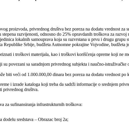
vog proizvoda, privrednog društva bez poreza na dodatu vrednost za sredn
upu stepena razvijenosti, odnosno do 25% opravdanih troškova za razvo
ji jedinica lokalnih samouprava koja su razvrstana u prvu i drugu grupu s
džeta Republike Srbije, budžeta Autnomne pokrajine Vojvodine, budžeta j
u priznati i troškovi materijala, kao i troškovi korišćenja opreme koji 
 su povezani sa saradnjom privrednog subjekta i naučno-istraživačke or
 biti veći od 1.000.000,00 dinara bez poreza na dodatu vrednost po k
reme i izrade kataloga koji treba da sadrži informacije o srednjem pri
ti privrednog društva.
 za sufinansiranja infrastrukturnih troškova:
za dodelu sredstava – Obrazac broj 2a;