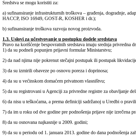
Sredstva se mogu koristiti za:
a) sufinansiranje infrastrukturnih troškova – građenja, dogradnje, ad
HACCP, ISO 16949, GOST-R, KOSHER i dr.);
b) sufinansiranje troškova razvoja novog proizvoda.
1.3. Uslovi za učestvovanje u postupku dodele sredstava
Pravo na korišćenje bespovratnih sredstava imaju srednja privredna dr
1) da su podneli popunjen prijavni formular Ministarstvu;
2) da nad njima nije pokrenut stečajni postupak ili postupak likvidacij
3) da su izmirili obaveze po osnovu poreza i doprinosa;
4) da su u većinskom domaćem privatnom vlasništvu;
5) da su registrovani u Agenciji za privredne registre za obavljanje del
6) da nisu u teškoćama, a prema definiciji sadržanoj u Uredbi o pravi
7) da im u roku od dve godine pre podnošenja prijave nije izrečena p
8) da su osnovana najkasnije u 2009. godini;
9) da su u periodu od 1. januara 2013. godine do dana podnošenja zahte