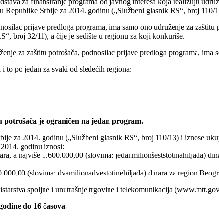
dstava za finansiranje programa od javnog interesa koja realizuju udruž
tu Republike Srbije za 2014. godinu („Službeni glasnik RS“, broj 110/1
silac prijave predloga programa, ima samo ono udruženje za zaštitu po
“, broj 32/11), a čije je sedište u regionu za koji konkuriše.
ženje za zaštitu potrošača, podnosilac prijave predloga programa, ima s
 i to po jedan za svaki od sledećih regiona:
u potrošača je ograničen na jedan program.
je za 2014. godinu („Službeni glasnik RS“, broj 110/13) i iznose uku
a 2014. godinu iznosi:
ara, a najviše 1.600.000,00 (slovima: jedanmilionšeststotinahiljada) di
0.000,00 (slovima: dvamilionadvestotinehiljada) dinara za region Beogr
istarstva spoljne i unutrašnje trgovine i telekomunikacija (www.mtt.gov.
godine do 16 časova.