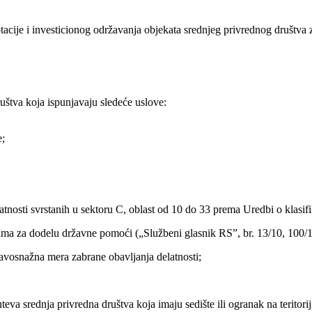
aptacije i investicionog održavanja objekata srednjeg privrednog društva
uštva koja ispunjavaju sledeće uslove:
e;
atnosti svrstanih u sektoru C, oblast od 10 do 33 prema Uredbi o klasifik
lima za dodelu državne pomoći („Službeni glasnik RS”, br. 13/10, 100/1
ravosnažna mera zabrane obavljanja delatnosti;
va srednja privredna društva koja imaju sedište ili ogranak na teritorij