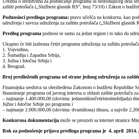
Uredba o sredstvima za podsticanje programa ili nedostajućeg dela sre
zaštiti potrošača („Službeni glasnik RS“, broj 73/10) i Zakon o budže
Podnosioci predloga programa:
pravo učešća na konkursu, kao podno
udruženja i saveza udruženja za zaštitu potrošača („Službeni glasnik RS
Predlog programa
podnosi se samo za jedan region i to tako da udru
Ukupno će biti izabrana četiri programa udruženja za zaštitu potrošača
1. Vojvodina,
2. Šumadija i Zapadna Srbija,
3. Južna i Istočna Srbija i
4. Beograd.
Broj predloženih programa od strane jednog udruženja za zaštit
Finansijska sredstva su obezbeđena Zakonom o budžetu Republike Srbi
finansiranje programa od javnog interesa u oblasti zaštite potrošača z
– najmanje 1.400.000,00 (slovima: jedanmiliončetiristotinehiljada) din
Južne i Istočne Srbije po programu i
– najmanje 2.000.000,00 (slovima: dvamiliona) dinara, a najviše 2.20
Konkursna dokumentacija
može se preuzeti sa internet stranice Min
Rok za podnošenje prijava predloga programa je 4. april 2014. 