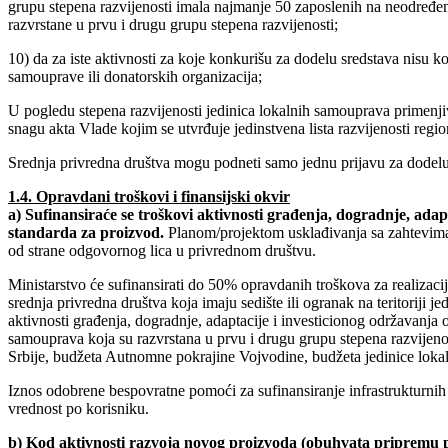
grupu stepena razvijenosti imala najmanje 50 zaposlenih na neodređen
razvrstane u prvu i drugu grupu stepena razvijenosti;
10) da za iste aktivnosti za koje konkurišu za dodelu sredstava nisu k
samouprave ili donatorskih organizacija;
U pogledu stepena razvijenosti jedinica lokalnih samouprava primenji
snagu akta Vlade kojim se utvrđuje jedinstvena lista razvijenosti regi
Srednja privredna društva mogu podneti samo jednu prijavu za dodelu 
1.4. Opravdani troškovi i finansijski okvir
a) Sufinansiraće se troškovi aktivnosti građenja, dogradnje, ada
standarda za proizvod.
Planom/projektom usklađivanja sa zahtevima s
od strane odgovornog lica u privrednom društvu.
Ministarstvo će sufinansirati do 50% opravdanih troškova za realizaci
srednja privredna društva koja imaju sedište ili ogranak na teritoriji
aktivnosti građenja, dogradnje, adaptacije i investicionog održavanja o
samouprava koja su razvrstana u prvu i drugu grupu stepena razvijenosti
Srbije, budžeta Autnomne pokrajine Vojvodine, budžeta jedinice lokal
Iznos odobrene bespovratne pomoći za sufinansiranje infrastrukturnih
vrednost po korisniku.
b) Kod aktivnosti razvoja novog proizvoda (obuhvata pripremu p