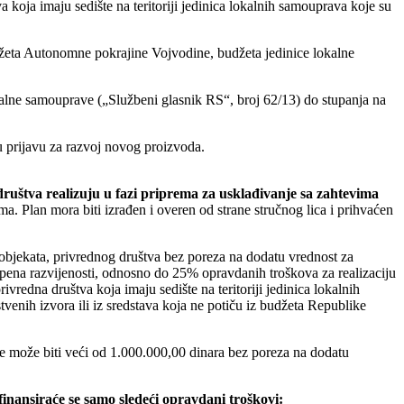
oja imaju sedište na teritoriji jedinica lokalnih samouprava koje su
budžeta Autonomne pokrajine Vojvodine, budžeta jedinice lokalne
kalne samouprave („Službeni glasnik RS“, broj 62/13) do stupanja na
u prijavu za razvoj novog proizvoda.
društva realizuju u fazi priprema za usklađivanje sa zahtevima
. Plan mora biti izrađen i overen od strane stručnog lica i prihvaćen
a objekata, privrednog društva bez poreza na dodatu vrednost za
stepena razvijenosti, odnosno do 25% opravdanih troškova za realizaciju
vredna društva koja imaju sedište na teritoriji jedinica lokalnih
tvenih izvora ili iz sredstava koja ne potiču iz budžeta Republike
ne može biti veći od 1.000.000,00 dinara bez poreza na dodatu
nansiraće se samo sledeći opravdani troškovi: