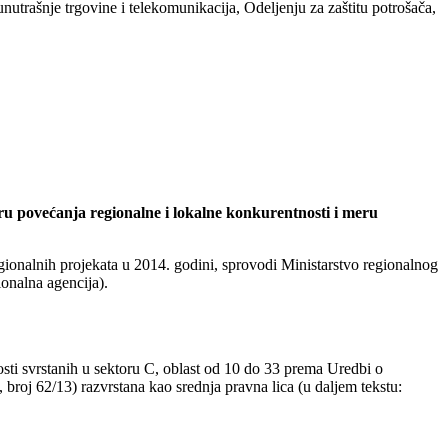
unutrašnje trgovine i telekomunikacija, Odeljenju za zaštitu potrošača,
u povećanja regionalne i lokalne konkurentnosti i meru
egionalnih projekata u 2014. godini, sprovodi Ministarstvo regionalnog
ionalna agencija).
osti svrstanih u sektoru C, oblast od 10 do 33 prema Uredbi o
 broj 62/13) razvrstana kao srednja pravna lica (u daljem tekstu: