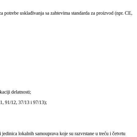
 za potrebe usklađivanja sa zahtevima standarda za proizvod (npr. CE,
aciji delatnosti;
1, 91/12, 37/13 i 97/13);
i jedinica lokalnih samouprava koje su razvrstane u treću i četvrtu