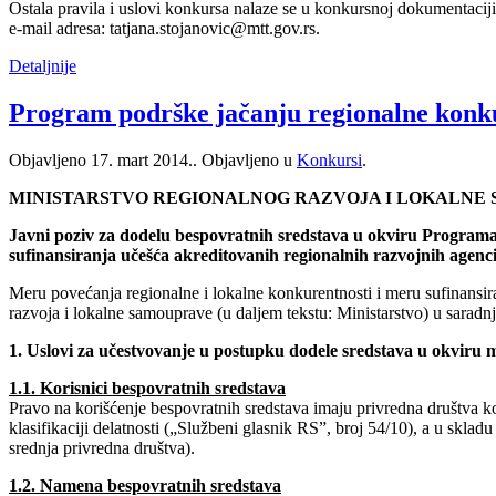
Ostala pravila i uslovi konkursa nalaze se u konkursnoj dokumentaciji,
e-mail adresa: tatjana.stojanovic@mtt.gov.rs.
Detaljnije
Program podrške jačanju regionalne konk
Objavljeno
17. mart 2014.
. Objavljeno u
Konkursi
.
MINISTARSTVO REGIONALNOG RAZVOJA I LOKALNE
Javni poziv za dodelu bespovratnih sredstava u okviru Programa
sufinansiranja učešća akreditovanih regionalnih razvojnih agencij
Meru povećanja regionalne i lokalne konkurentnosti i meru sufinansira
razvoja i lokalne samouprave (u daljem tekstu: Ministarstvo) u saradn
1. Uslovi za učestvovanje u postupku dodele sredstava u okviru 
1.1. Korisnici bespovratnih sredstava
Pravo na korišćenje bespovratnih sredstava imaju privredna društva ko
klasifikaciji delatnosti („Službeni glasnik RS”, broj 54/10), a u skla
srednja privredna društva).
1.2. Namena bespovratnih sredstava