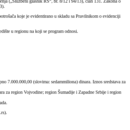
enja („Službeni glasnik RS“, br. 8/12 i 94/13), član 131. Zakona o
3).
trošača koje je evidentirano u skladu sa Pravilnikom o evidenciji
edište u regionu na koji se program odnosi.
pno 7.000.000,00 (slovima: sedammiliona) dinara. Iznos sredstava za
nara za region Vojvodine; region Šumadije i Zapadne Srbije i region
ada.
rs).