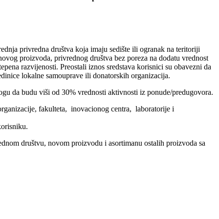
ja privredna društva koja imaju sedište ili ogranak na teritoriji
j novog proizvoda, privrednog društva bez poreza na dodatu vrednost
tepena razvijenosti. Preostali iznos sredstava korisnici su obavezni da
edinice lokalne samouprave ili donatorskih organizacija.
ne mogu da budu viši od 30% vrednosti aktivnosti iz ponude/predugovora.
ganizacije, fakulteta, inovacionog centra, laboratorije i
orisniku.
vrednom društvu, novom proizvodu i asortimanu ostalih proizvoda sa