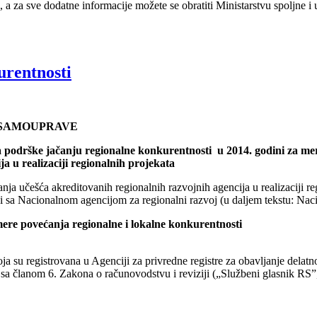
 a za sve dodatne informacije možete se obratiti Ministarstvu spoljne i 
urentnosti
 SAMOUPRAVE
 podrške jačanju regionalne konkurentnosti u 2014. godini za mer
a u realizaciji regionalnih projekata
nja učešća akreditovanih regionalnih razvojnih agencija u realizaciji r
ji sa Nacionalnom agencijom za regionalni razvoj (u daljem tekstu: Nac
mere povećanja regionalne i lokalne konkurentnosti
ja su registrovana u Agenciji za privredne registre za obavljanje delatn
du sa članom 6. Zakona o računovodstvu i reviziji („Službeni glasnik RS”,