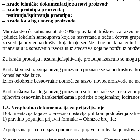
– izrade tehničke dokumentacije za novi proizvod;
– izrade prototipa proizvoda;
– testiranja/ispitivanja prototipa;
– izrada kataloga novog proizvoda.
Ministarstvo će sufinansirati do 50% opravdanih troškova za razvoj no
jedinica lokalnih samouprava koja su razvrstana u treću i četvrtu gr
za srednja privredna društva koja imaju sedište ili ogranak na teritori
finansiraju iz sopstvenih izvora ili iz sredstava koja ne potiču iz bu
Za izradu prototipa i testiranje/ispitivanje prototipa izuzetno se mog
Kod aktivnosti razvoja novog proizvoda priznaće se samo troškovi koji
konsultantske kuće.
Iznos odobrene bespovratne pomoći za razvoj novog proizvoda ne može
Kod troškova kataloga novog proizvoda sufinansiraće se troškovi prip
njihovim osnovnim karakteristikama i podatke o regionalnoj lociranos
1.5. Neophodna dokumentacija za prijavljivanje
Dokumentacija koja se obavezno dostavlja prilikom podnošenja zahteva
1) pravilno popunjen prijavni formular – Obrazac broj 1a;
2) potpisana pismena izjava podnosioca prijave o prihvatanju uslova 