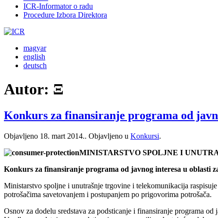
ICR-Informator o radu
Procedure Izbora Direktora
magyar
english
deutsch
Autor:
Ξ
Konkurs za finansiranje programa od javnog
Objavljeno
18. mart 2014.
. Objavljeno u
Konkursi
.
MINISTARSTVO SPOLJNE I UNUTR
Konkurs za finansiranje programa od javnog interesa u oblasti za
Ministarstvo spoljne i unutrašnje trgovine i telekomunikacija raspisu
potrošačima savetovanjem i postupanjem po prigovorima potrošača.
Osnov za dodelu sredstava za podsticanje i finansiranje programa od j