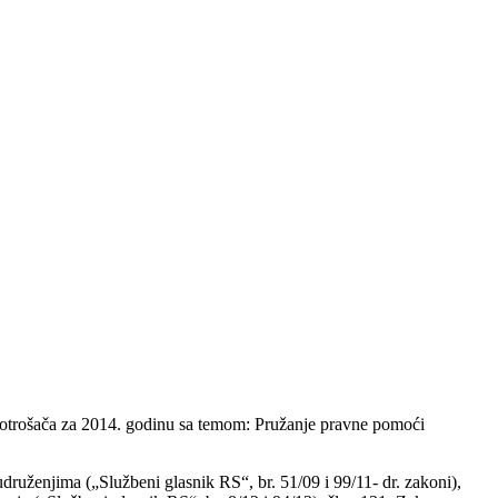
te potrošača za 2014. godinu sa temom: Pružanje pravne pomoći
druženjima („Službeni glasnik RS“, br. 51/09 i 99/11- dr. zakoni),