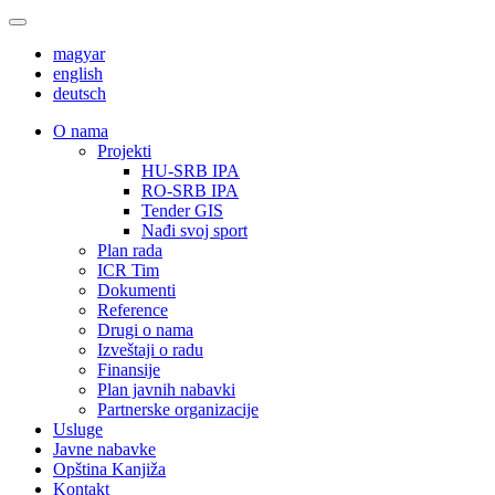
magyar
english
deutsch
О nama
Projekti
HU-SRB IPA
RO-SRB IPA
Tender GIS
Nađi svoj sport
Plan rada
ICR Tim
Dokumenti
Reference
Drugi o nama
Izveštaji o radu
Finansije
Plan javnih nabavki
Partnerske organizacije
Usluge
Javne nabavke
Opština Kanjiža
Kontakt