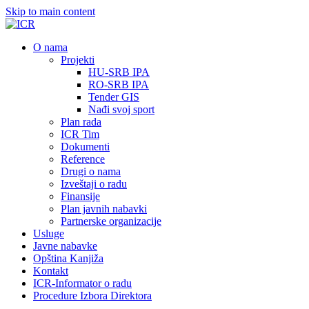
Skip to main content
О nama
Projekti
HU-SRB IPA
RO-SRB IPA
Tender GIS
Nađi svoj sport
Plan rada
ICR Tim
Dokumenti
Reference
Drugi o nama
Izveštaji o radu
Finansije
Plan javnih nabavki
Partnerske organizacije
Usluge
Javne nabavke
Opština Kanjiža
Kontakt
ICR-Informator o radu
Procedure Izbora Direktora