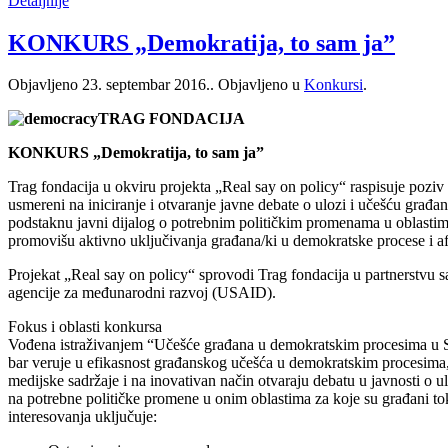
Detaljnije
KONKURS „Demokratija, to sam ja”
Objavljeno
23. septembar 2016.
. Objavljeno u
Konkursi
.
TRAG FONDACIJA
KONKURS „Demokratija, to sam ja”
Trag fondacija u okviru projekta „Real say on policy“ raspisuje poziv z
usmereni na iniciranje i otvaranje javne debate o ulozi i učešću građ
podstaknu javni dijalog o potrebnim političkim promenama u oblastima z
promovišu aktivno uključivanja građana/ki u demokratske procese i af
Projekat „Real say on policy“ sprovodi Trag fondacija u partnerstv
agencije za međunarodni razvoj (USAID).
Fokus i oblasti konkursa
Vođena istraživanjem “Učešće građana u demokratskim procesima u Srbi
bar veruje u efikasnost građanskog učešća u demokratskim procesima, T
medijske sadržaje i na inovativan način otvaraju debatu u javnosti o ulo
na potrebne političke promene u onim oblastima za koje su građani toko
interesovanja uključuje: