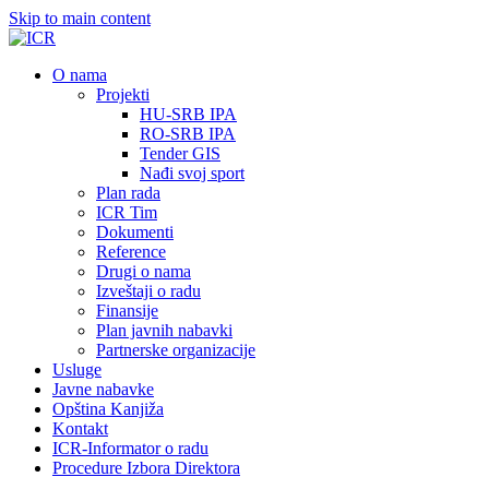
Skip to main content
О nama
Projekti
HU-SRB IPA
RO-SRB IPA
Tender GIS
Nađi svoj sport
Plan rada
ICR Tim
Dokumenti
Reference
Drugi o nama
Izveštaji o radu
Finansije
Plan javnih nabavki
Partnerske organizacije
Usluge
Javne nabavke
Opština Kanjiža
Kontakt
ICR-Informator o radu
Procedure Izbora Direktora