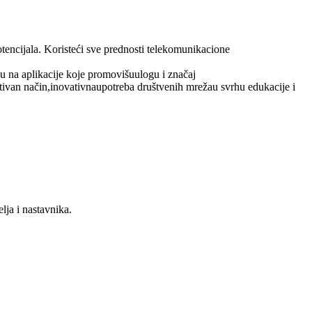
otencijala. Koristeći sve prednosti telekomunikacione
u na aplikacije koje promovišuulogu i značaj
ativan način,inovativnaupotreba društvenih mrežau svrhu edukacije i
lja i nastavnika.