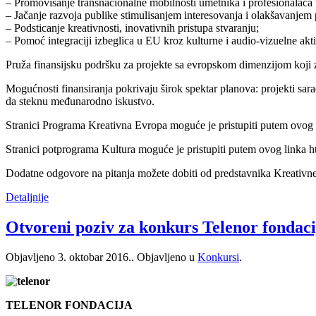
– Promovisanje transnacionalne mobilnosti umetnika i profesionalaca u
– Jačanje razvoja publike stimulisanjem interesovanja i olakšavanjem
– Podsticanje kreativnosti, inovativnih pristupa stvaranju;
– Pomoć integraciji izbeglica u EU kroz kulturne i audio-vizuelne akt
Pruža finansijsku podršku za projekte sa evropskom dimenzijom koji za 
Mogućnosti finansiranja pokrivaju širok spektar planova: projekti sara
da steknu međunarodno iskustvo.
Stranici Programa Kreativna Evropa moguće je pristupiti putem ovog l
Stranici potprograma Kultura moguće je pristupiti putem ovog linka ht
Dodatne odgovore na pitanja možete dobiti od predstavnika Kreativne 
Detaljnije
Otvoreni poziv za konkurs Telenor fondaci
Objavljeno
3. oktobar 2016.
. Objavljeno u
Konkursi
.
TELENOR FONDACIJA