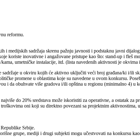
vnu reformu.
čkih i medijskih sadržaja skrenu pažnju javnosti i podstaknu javni dij
e koje koriste inovativne i angažovane pristupe kao što: stand-up i fleš mo
ama, umetničke instalacije, itd. (lista navedenih aktivnosti je okvirna 
sadržaje u okviru kojih će aktivno uključiti veći broj građana/ki i/ili sk
političke promene u oblastima koje su navedene u ovom konkursu. Poseb
u i da obuhvate više gradova i/ili opština u regionu (minimalno 4) u ko
se najviše do 20% sredstava može iskoristiti za operativne, a ostatak 
 troškovima oni koji su direktno povezani sa projektnim aktivnostima, uk
i Republike Srbije.
ne grupe, mediji i drugi subjekti mogu učestvovati na konkursu kao pa