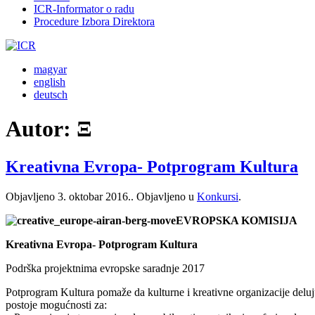
ICR-Informator o radu
Procedure Izbora Direktora
magyar
english
deutsch
Autor:
Ξ
Kreativna Evropa- Potprogram Kultura
Objavljeno
3. oktobar 2016.
. Objavljeno u
Konkursi
.
EVROPSKA KOMISIJA
Kreativna Evropa- Potprogram Kultura
Podrška projektnima evropske saradnje 2017
Potprogram Kultura pomaže da kulturne i kreativne organizacije delu
postoje mogućnosti za: