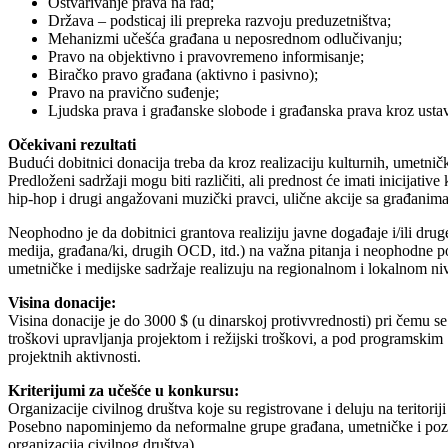
Ostvarivanje prava na rad;
Država – podsticaj ili prepreka razvoju preduzetništva;
Mehanizmi učešća građana u neposrednom odlučivanju;
Pravo na objektivno i pravovremeno informisanje;
Biračko pravo građana (aktivno i pasivno);
Pravo na pravično suđenje;
Ljudska prava i građanske slobode i građanska prava kroz usta
Očekivani rezultati
Budući dobitnici donacija treba da kroz realizaciju kulturnih, umetni
Predloženi sadržaji mogu biti različiti, ali prednost će imati inicijativ
hip-hop i drugi angažovani muzički pravci, ulične akcije sa građanima/k
Neophodno je da dobitnici grantova realiziju javne događaje i/ili druge 
medija, građana/ki, drugih OCD, itd.) na važna pitanja i neophodne 
umetničke i medijske sadržaje realizuju na regionalnom i lokalnom nivo
Visina donacije:
Visina donacije je do 3000 $ (u dinarskoj protivvrednosti) pri čemu 
troškovi upravljanja projektom i režijski troškovi, a pod programskim
projektnih aktivnosti.
Kriterijumi za učešće u konkursu:
Organizacije civilnog društva koje su registrovane i deluju na teritorij
Posebno napominjemo da neformalne grupe građana, umetničke i pozoriš
organizacija civilnog društva).