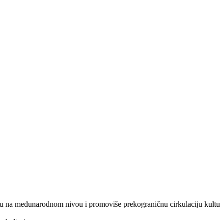
ju na međunarodnom nivou i promoviše prekograničnu cirkulaciju kultur