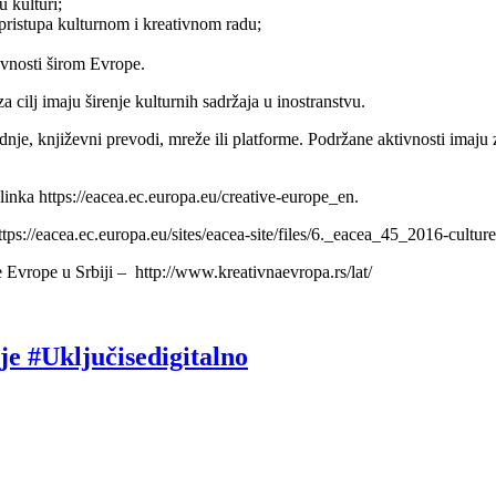
 kulturi;
 pristupa kulturnom i kreativnom radu;
ivnosti širom Evrope.
cilj imaju širenje kulturnih sadržaja u inostranstvu.
dnje, književni prevodi, mreže ili platforme. Podržane aktivnosti imaju z
inka https://eacea.ec.europa.eu/creative-europe_en.
tps://eacea.ec.europa.eu/sites/eacea-site/files/6._eacea_45_2016-cultu
Evrope u Srbiji – http://www.kreativnaevropa.rs/lat/
je #Uključisedigitalno