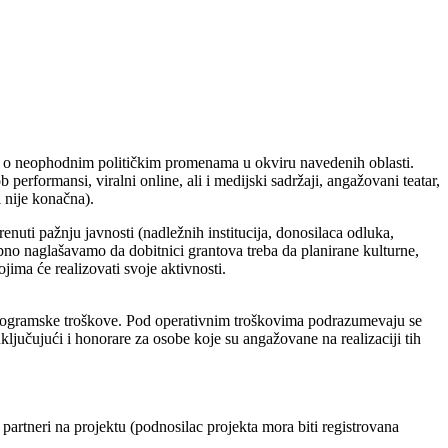
alog o neophodnim političkim promenama u okviru navedenih oblasti.
b performansi, viralni online, ali i medijski sadržaji, angažovani teatar,
i nije konačna).
renuti pažnju javnosti (nadležnih institucija, donosilaca odluka,
no naglašavamo da dobitnici grantova treba da planirane kulturne,
jima će realizovati svoje aktivnosti.
za programske troškove. Pod operativnim troškovima podrazumevaju se
ljučujući i honorare za osobe koje su angažovane na realizaciji tih
rtneri na projektu (podnosilac projekta mora biti registrovana