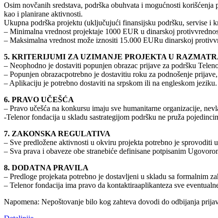
Osim novčanih sredstava, podrška obuhvata i mogućnosti korišćenja po
kao i planirane aktivnosti.
Ukupna podrška projektu (uključujući finansijsku podršku, servise i
– Minimalna vrednost projektaje 1000 EUR u dinarskoj protivvrednos
– Maksimalna vrednost može iznositi 15.000 EURu dinarskoj protivvr
5. KRITERIJUMI ZA UZIMANJE PROJEKTA U RAZMAT
– Neophodno je dostaviti popunjen obrazac prijave za podršku Teleno
– Popunjen obrazacpotrebno je dostavitiu roku za podnošenje prijave
– Aplikaciju je potrebno dostaviti na srpskom ili na engleskom jeziku.
6. PRAVO UČEŠĆA
– Pravo učešća na konkursu imaju sve humanitarne organizacije, nevladi
-Telenor fondacija u skladu sastrategijom podršku ne pruža pojedinci
7. ZAKONSKA REGULATIVA
– Sve predložene aktivnosti u okviru projekta potrebno je sprovoditi
– Sva prava i obaveze obe stranebiće definisane potpisanim Ugovoro
8. DODATNA PRAVILA
– Predloge projekata potrebno je dostavljeni u skladu sa formalnim za
– Telenor fondacija ima pravo da kontaktiraaplikanteza sve eventualn
Napomena: Nepoštovanje bilo kog zahteva dovodi do odbijanja prijav