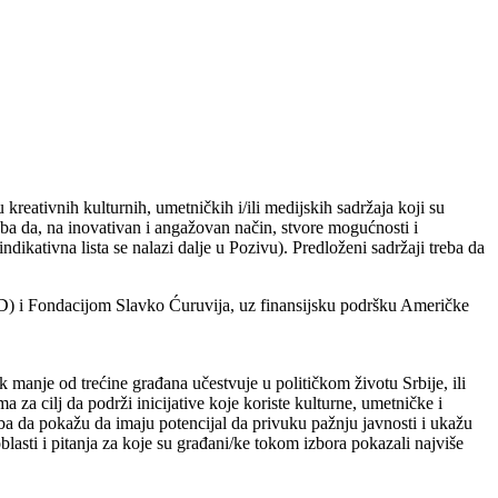
kreativnih kulturnih, umetničkih i/ili medijskih sadržaja koji su
eba da, na inovativan i angažovan način, stvore mogućnosti i
ikativna lista se nalazi dalje u Pozivu). Predloženi sadržaji treba da
D) i Fondacijom Slavko Ćuruvija, uz finansijsku podršku Američke
anje od trećine građana učestvuje u političkom životu Srbije, ili
a cilj da podrži inicijative koje koriste kulturne, umetničke i
treba da pokažu da imaju potencijal da privuku pažnju javnosti i ukažu
lasti i pitanja za koje su građani/ke tokom izbora pokazali najviše