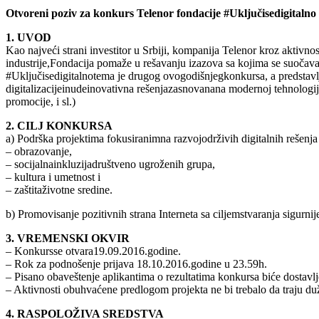
Otvoreni poziv za konkurs Telenor fondacije #Uključisedigitalno
1. UVOD
Kao najveći strani investitor u Srbiji, kompanija Telenor kroz aktivno
industrije,Fondacija pomaže u rešavanju izazova sa kojima se suočava
#Uključisedigitalnotema je drugog ovogodišnjegkonkursa, a predstavl
digitalizacijeinudeinovativna rešenjazasnovanana modernoj tehnologij
promocije, i sl.)
2. CILJ KONKURSA
a) Podrška projektima fokusiranimna razvojodrživih digitalnih rešenja u
– obrazovanje,
– socijalnainkluzijadruštveno ugroženih grupa,
– kultura i umetnost i
– zaštitaživotne sredine.
b) Promovisanje pozitivnih strana Interneta sa ciljemstvaranja sigurnij
3. VREMENSKI OKVIR
– Konkursse otvara19.09.2016.godine.
– Rok za podnošenje prijava 18.10.2016.godine u 23.59h.
– Pisano obaveštenje aplikantima o rezultatima konkursa biće dostavl
– Aktivnosti obuhvaćene predlogom projekta ne bi trebalo da traju du
4. RASPOLOŽIVA SREDSTVA