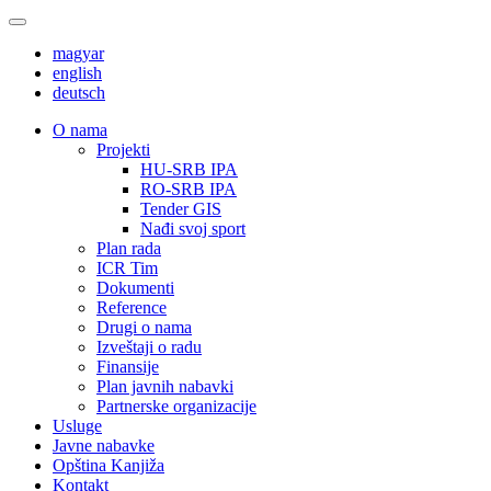
magyar
english
deutsch
О nama
Projekti
HU-SRB IPA
RO-SRB IPA
Tender GIS
Nađi svoj sport
Plan rada
ICR Tim
Dokumenti
Reference
Drugi o nama
Izveštaji o radu
Finansije
Plan javnih nabavki
Partnerske organizacije
Usluge
Javne nabavke
Opština Kanjiža
Kontakt