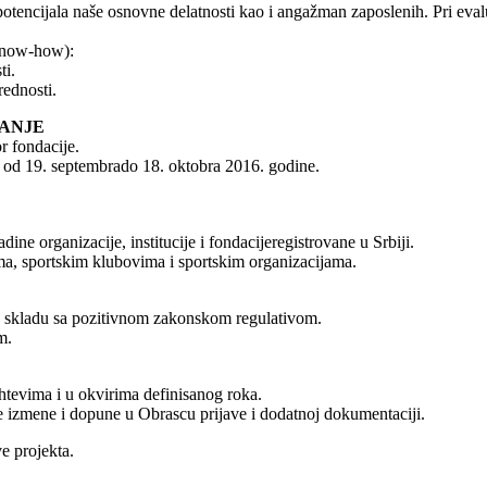
tencijala naše osnovne delatnosti kao i angažman zaposlenih. Pri evalua
 know-how):
ti.
ednosti.
RANJE
r fondacije.
, od 19. septembrado 18. oktobra 2016. godine.
ne organizacije, institucije i fondacijeregistrovane u Srbiji.
ma, sportskim klubovima i sportskim organizacijama.
 u skladu sa pozitivnom zakonskom regulativom.
m.
htevima i u okvirima definisanog roka.
e izmene i dopune u Obrascu prijave i dodatnoj dokumentaciji.
e projekta.