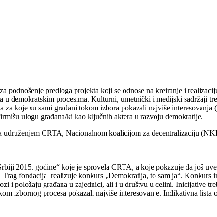
a podnošenje predloga projekta koji se odnose na kreiranje i realizaciju 
ana u demokratskim procesima. Kulturni, umetnički i medijski sadržaji tr
a koje su sami građani tokom izbora pokazali najviše interesovanja (ind
irmišu ulogu građana/ki kao ključnih aktera u razvoju demokratije.
u sa udruženjem CRTA, Nacionalnom koalicijom za decentralizaciju (NK
ji 2015. godine“ koje je sprovela CRTA, a koje pokazuje da još uvek m
rag fondacija realizuje konkurs „Demokratija, to sam ja“. Konkurs ima z
zi i položaju građana u zajednici, ali i u društvu u celini. Inicijative 
m izbornog procesa pokazali najviše interesovanje. Indikativna lista ob