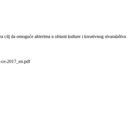
a cilj da omoguće akterima u oblasti kulture i kreativnog stvaralaštva
re-ce-2017_en.pdf