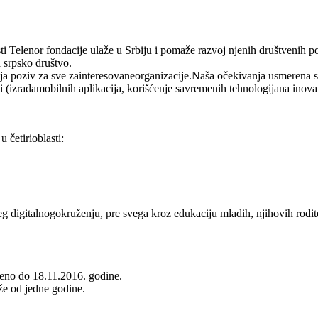
sti Telenor fondacije ulaže u Srbiju i pomaže razvoj njenih društvenih p
 srpsko društvo.
ja poziv za sve zainteresovaneorganizacije.Naša očekivanja usmerena s
i (izradamobilnih aplikacija, korišćenje savremenih tehnologijana inov
 četirioblasti:
eg digitalnogokruženju, pre svega kroz edukaciju mladih, njihovih rodite
jeno do 18.11.2016. godine.
že od jedne godine.