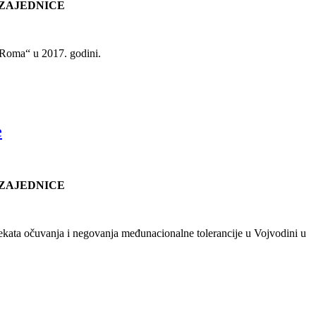
 ZAJEDNICE
e Roma“ u 2017. godini.
e
 ZAJEDNICE
ojekata očuvanja i negovanja međunacionalne tolerancije u Vojvodini u