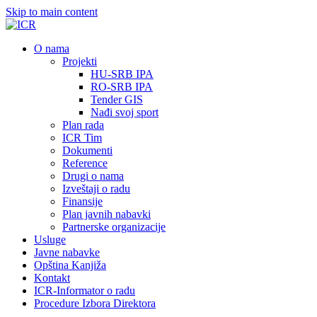
Skip to main content
О nama
Projekti
HU-SRB IPA
RO-SRB IPA
Tender GIS
Nađi svoj sport
Plan rada
ICR Tim
Dokumenti
Reference
Drugi o nama
Izveštaji o radu
Finansije
Plan javnih nabavki
Partnerske organizacije
Usluge
Javne nabavke
Opština Kanjiža
Kontakt
ICR-Informator o radu
Procedure Izbora Direktora