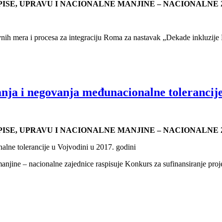
PISE, UPRAVU I NACIONALNE MANJINE – NACIONALNE
ivnih mera i procesa za integraciju Roma za nastavak „Dekade inkluzij
anja i negovanja međunacionalne tolerancij
PISE, UPRAVU I NACIONALNE MANJINE – NACIONALNE
alne tolerancije u Vojvodini u 2017. godini
 manjine – nacionalne zajednice raspisuje Konkurs za sufinansiranje pr