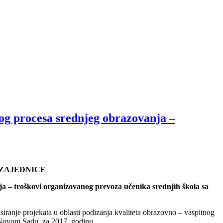
nog procesa srednjeg obrazovanja –
 ZAJEDNICE
ja – troškovi organizovanog prevoza učenika srednjih škola sa
siranje projekata u oblasti podizanja kvaliteta obrazovno – vaspitnog
 Novom Sadu, za 2017. godinu.