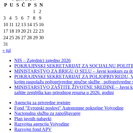
P
U
S
Č
P
S
N
1
2
3
4
5
6
7
8
9
10
11
12
13
14
15
16
17
18
19
20
21
22
23
24
25
26
27
28
29
30
31
« jul
NIS – Zajednici zajedno 2026
POKRAJINSKI SEKRETARIJAT ZA SOCIJALNU POLITIKU, 
MINISTARSTVO ZA BRIGU O SELU – Javni konkurs za dodelu bes
POKRAJINSKI SEKRETARIJAT ZA POLJOPRIVREDU, VODOPRIVR
kojim raspolažu poljoprivredne stručne službe , poljoprivredne
MINISTARSTVO ZAŠTITE ŽIVOTNE SREDINE – Javni konkurs za dod
zaštite zemljišta kao prirodnog resursa u 2026. godini
Agencija za privredne registre
Fond "Evropski poslovi" Autonomne pokrajine Vojvodine
Nacionalna služba za zapošljavanje
Plan javnih nabavki
Razvojna agencija Vojvodine
Razvojni fond APV