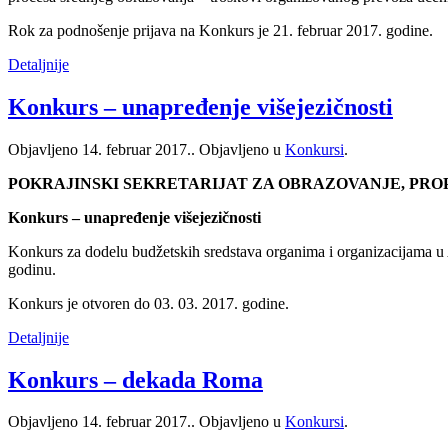
Rok za podnošenje prijava na Konkurs je 21. februar 2017. godine.
Detaljnije
Konkurs – unapređenje višejezičnosti
Objavljeno
14. februar 2017.
. Objavljeno u
Konkursi
.
POKRAJINSKI SEKRETARIJAT ZA OBRAZOVANJE, PRO
Konkurs – unapređenje višejezičnosti
Konkurs za dodelu budžetskih sredstava organima i organizacijama u A
godinu.
Konkurs je otvoren do 03. 03. 2017. godine.
Detaljnije
Konkurs – dekada Roma
Objavljeno
14. februar 2017.
. Objavljeno u
Konkursi
.