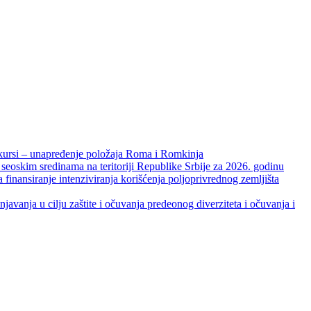
unapređenje položaja Roma i Romkinja
skim sredinama na teritoriji Republike Srbije za 2026. godinu
je intenziviranja korišćenja poljoprivrednog zemljišta
ja u cilju zaštite i očuvanja predeonog diverziteta i očuvanja i