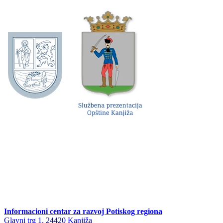
Informacioni centar za razvoj Potiskog regiona
Glavni trg 1, 24420 Kanjiža