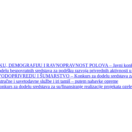
DEMOGRAFIJU I RAVNOPRAVNOST POLOVA – Javni konkursi – 
povratnih sredstava za podršku razvoja privrednih aktivnosti u seo
EDU I ŠUMARSTVO – Konkurs za dodelu sredstava za finansiran
 stručne i savetodavne službe i iri tamiš ‒ putem nabavke opreme
elu sredstava za su/finansiranje realizacije projekata ozelenjavan