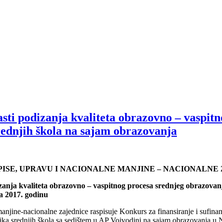
asti podizanja kvaliteta obrazovno – vaspit
rednjih škola na sajam obrazovanja
PISE, UPRAVU I NACIONALNE MANJINE – NACIONALNE
dizanja kvaliteta obrazovno – vaspitnog procesa srednjeg obrazovan
a 2017. godinu
manjine-nacionalne zajednice raspisuje Konkurs za finansiranje i sufinan
ika srednjih škola sa sedištem u AP Vojvodini na sajam obrazovanja u