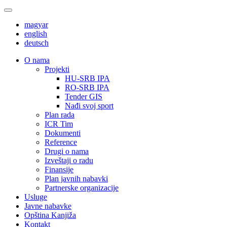
magyar
english
deutsch
О nama
Projekti
HU-SRB IPA
RO-SRB IPA
Tender GIS
Nađi svoj sport
Plan rada
ICR Tim
Dokumenti
Reference
Drugi o nama
Izveštaji o radu
Finansije
Plan javnih nabavki
Partnerske organizacije
Usluge
Javne nabavke
Opština Kanjiža
Kontakt