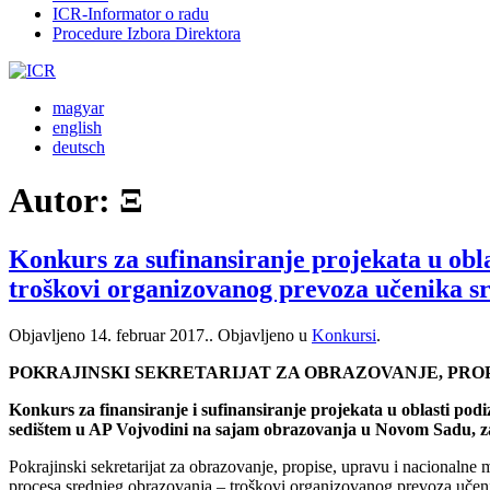
ICR-Informator o radu
Procedure Izbora Direktora
magyar
english
deutsch
Autor:
Ξ
Konkurs za sufinansiranje projekata u obl
troškovi organizovanog prevoza učenika s
Objavljeno
14. februar 2017.
. Objavljeno u
Konkursi
.
POKRAJINSKI SEKRETARIJAT ZA OBRAZOVANJE, PRO
Konkurs za finansiranje i sufinansiranje projekata u oblasti po
sedištem u AP Vojvodini na sajam obrazovanja u Novom Sadu, z
Pokrajinski sekretarijat za obrazovanje, propise, upravu i nacionalne 
procesa srednjeg obrazovanja – troškovi organizovanog prevoza učen