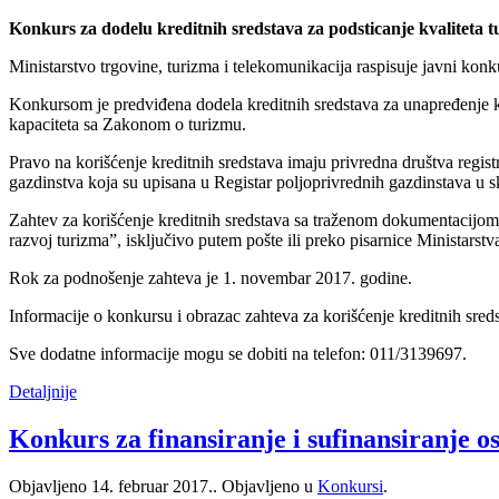
Konkurs za dodelu kreditnih sredstava za podsticanje kvaliteta t
Ministarstvo trgovine, turizma i telekomunikacija raspisuje javni konk
Konkursom je predviđena dodela kreditnih sredstava za unapređenje kvali
kapaciteta sa Zakonom o turizmu.
Pravo na korišćenje kreditnih sredstava imaju privredna društva registr
gazdinstva koja su upisana u Registar poljoprivrednih gazdinstava u 
Zahtev za korišćenje kreditnih sredstava sa traženom dokumentacijom 
razvoj turizma”, isključivo putem pošte ili preko pisarnice Ministarstv
Rok za podnošenje zahteva je 1. novembar 2017. godine.
Informacije o konkursu i obrazac zahteva za korišćenje kreditnih sreds
Sve dodatne informacije mogu se dobiti na telefon: 011/3139697.
Detaljnije
Konkurs za finansiranje i sufinansiranje o
Objavljeno
14. februar 2017.
. Objavljeno u
Konkursi
.