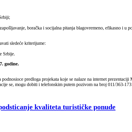
rbiji;
pošljavanje, boračka i socijalna pitanja blagovremeno, efikasno i u pot
vati sledeće kriterijume:
e Srbije.
7. godine.
nosioce predloga projekata koje se nalaze na internet prezentaciji Min
cije se, mogu dobiti i telefonskim putem pozivom na broj 011/363-173
odsticanje kvaliteta turističke ponude