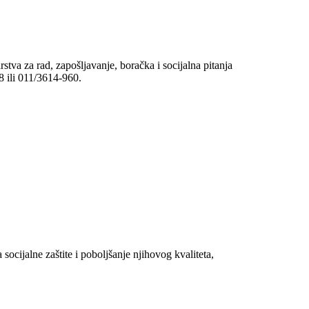
tva za rad, zapošljavanje, boračka i socijalna pitanja
8 ili 011/3614-960.
socijalne zaštite i poboljšanje njihovog kvaliteta,