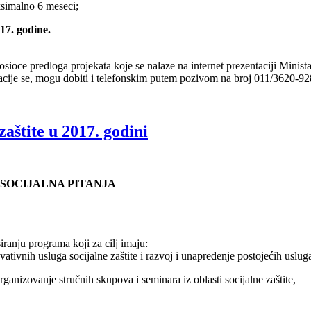
ksimalno 6 meseci;
17. godine.
e predloga projekata koje se nalaze na internet prezentaciji Ministars
cije se, mogu dobiti i telefonskim putem pozivom na broj 011/3620-92
aštite u 2017. godini
 SOCIJALNA PITANJA
ranju programa koji za cilj imaju:
ativnih usluga socijalne zaštite i razvoj i unapređenje postojećih usluga 
rganizovanje stručnih skupova i seminara iz oblasti socijalne zaštite,