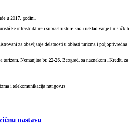
nude u 2017. godini.
stičke infrastrukture i suprastrukture kao i usklađivanje turističkih
istrovani za obavljanje delatnosti u oblasti turizma i poljoprivredna
 za turizam, Nemanjina br. 22-26, Beograd, sa naznakom „Krediti za
rizma i telekomunikacija mtt.gov.rs
ezičnu nastavu