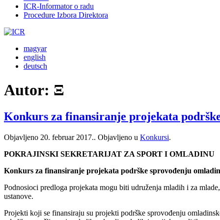
ICR-Informator o radu
Procedure Izbora Direktora
magyar
english
deutsch
Autor:
Ξ
Konkurs za finansiranje projekata podrške
Objavljeno
20. februar 2017.
. Objavljeno u
Konkursi
.
POKRAJINSKI SEKRETARIJAT ZA SPORT I OMLADINU
Konkurs za finansiranje projekata podrške sprovođenju omladins
Podnosioci predloga projekata mogu biti udruženja mladih i za mlade,
ustanove.
Projekti koji se finansiraju su projekti podrške sprovođenju omladin