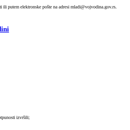
 ili putem elektronske pošte na adresi mladi@vojvodina.gov.rs.
ini
punosti izvršili;