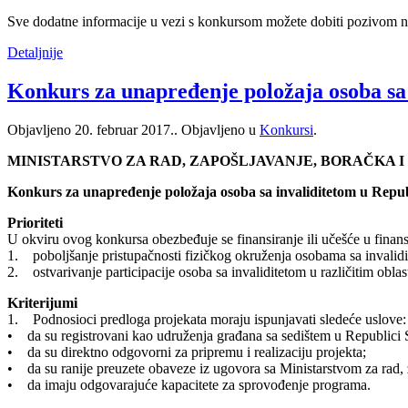
Sve dodatne informacije u vezi s konkursom možete dobiti pozivom na
Detaljnije
Konkurs za unapređenje položaja osoba sa i
Objavljeno
20. februar 2017.
. Objavljeno u
Konkursi
.
MINISTARSTVO ZA RAD, ZAPOŠLJAVANJE, BORAČKA I
Konkurs za unapređenje položaja osoba sa invaliditetom u Republ
Prioriteti
U okviru ovog konkursa obezbeđuje se finansiranje ili učešće u finansi
1. poboljšanje pristupačnosti fizičkog okruženja osobama sa invalidi
2. ostvarivanje participacije osoba sa invaliditetom u različitim obla
Kriterijumi
1. Podnosioci predloga projekata moraju ispunjavati sledeće uslove:
• da su registrovani kao udruženja građana sa sedištem u Republici S
• da su direktno odgovorni za pripremu i realizaciju projekta;
• da su ranije preuzete obaveze iz ugovora sa Ministarstvom za rad, za
• da imaju odgovarajuće kapacitete za sprovođenje programa.