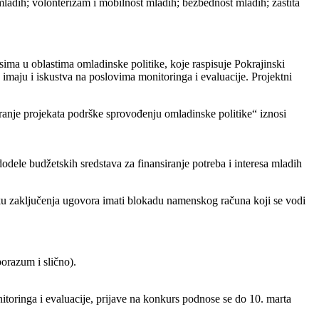
mladih; volonterizam i mobilnost mladih; bezbednost mladih; zaštita
sima u oblastima omladinske politike, koje raspisuje Pokrajinski
 imaju i iskustva na poslovima monitoringa i evaluacije. Projektni
ranje projekata podrške sprovođenju omladinske politike“ iznosi
dele budžetskih sredstava za finansiranje potreba i interesa mladih
tku zaključenja ugovora imati blokadu namenskog računa koji se vodi
orazum i slično).
itoringa i evaluacije, prijave na konkurs podnose se do 10. marta