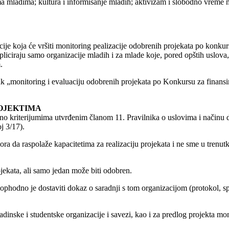
ema mladima; kultura i informisanje mladih; aktivizam i slobodno vreme 
je koja će vršiti monitoring pealizacije odobrenih projekata po konkur
liciraju samo organizacije mladih i za mlade koje, pored opštih uslova,
.
ak „monitoring i evaluaciju odobrenih projekata po Konkursu za finansi
OJEKTIMA
o kriterijumima utvrđenim članom 11. Pravilnika o uslovima i načinu do
j 3/17).
a da raspolaže kapacitetima za realizaciju projekata i ne sme u trenu
jekata, ali samo jedan može biti odobren.
ophodno je dostaviti dokaz o saradnji s tom organizacijom (protokol, sp
inske i studentske organizacije i savezi, kao i za predlog projekta mon