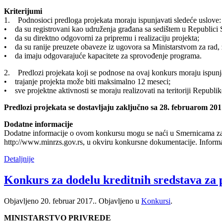
Kriterijumi
1. Podnosioci predloga projekata moraju ispunjavati sledeće uslove:
• da su registrovani kao udruženja građana sa sedištem u Republici S
• da su direktno odgovorni za pripremu i realizaciju projekta;
• da su ranije preuzete obaveze iz ugovora sa Ministarstvom za rad, za
• da imaju odgovarajuće kapacitete za sprovođenje programa.
2. Predlozi projekata koji se podnose na ovaj konkurs moraju ispunja
• trajanje projekta može biti maksimalno 12 meseci;
• sve projektne aktivnosti se moraju realizovati na teritoriji Republik
Predlozi projekata se dostavljaju zaključno sa 28. februarom 201
Dodatne informacije
Dodatne informacije o ovom konkursu mogu se naći u Smernicama za pod
http://www.minrzs.gov.rs, u okviru konkursne dokumentacije. Informa
Detaljnije
Konkurs za dodelu kreditnih sredstava za p
Objavljeno
20. februar 2017.
. Objavljeno u
Konkursi
.
MINISTARSTVO PRIVREDE