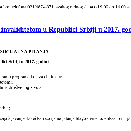
 broj telefona 021/487-4871, svakog radnog dana od 9.00 do 14.00 sati
nvaliditetom u Republici Srbiji u 2017. god
 SOCIJALNA PITANJA
ici Srbiji u 2017. godini
ranju programa koji za cilj imaju:
tetom i
stima društvenog života.
rbiji;
pošljavanje, boračka i socijalna pitanja blagovremeno, efikasno i u pot