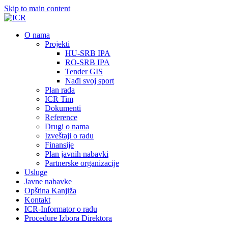
Skip to main content
О nama
Projekti
HU-SRB IPA
RO-SRB IPA
Tender GIS
Nađi svoj sport
Plan rada
ICR Tim
Dokumenti
Reference
Drugi o nama
Izveštaji o radu
Finansije
Plan javnih nabavki
Partnerske organizacije
Usluge
Javne nabavke
Opština Kanjiža
Kontakt
ICR-Informator o radu
Procedure Izbora Direktora