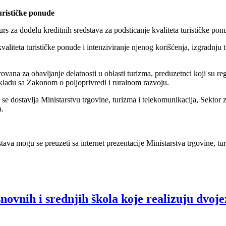
urističke ponude
urs za dodelu kreditnih sredstava za podsticanje kvaliteta turističke po
teta turističke ponude i intenziviranje njenog korišćenja, izgradnju turi
ovana za obavljanje delatnosti u oblasti turizma, preduzetnci koji su reg
skladu sa Zakonom o poljoprivredi i ruralnom razvoju.
se dostavlja Ministarstvu trgovine, turizma i telekomunikacija, Sektor
a.
tava mogu se preuzeti sa internet prezentacije Ministarstva trgovine, tu
snovnih i srednjih škola koje realizuju dvoj