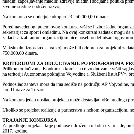
mladih; zapošljavanje mladih; zdravlje mladih i socijalna politika pr
životne sredine i održivi razvoj.
Na konkursu se dodeljuje ukupno 23.250.000,00 dinara.
Pored navedenog, putem ovog konkursa vrši se i izbor jedne organizaci
sekretarijat za sport i omladinu. Na ovaj konkursni zadatak mogu da ap
zadaci sa izabranom organizacijom biće posebno definisani ugovorom
Maksimalni iznos sredstava koji može biti odobren za projektni zadat
750.000,00 dinara.
KRITERIJUMI ZA ODLUČIVANJE PO PROGRAMIMA-PR
Prilikom odlučivanja Konkursna komisija će vrednovanje vršiti saglasn
na teritoriji Autonomne pokrajine Vojvodine („Službeni list APV“, bro
Podnosilac zahteva mora da ima sedište na području AP Vojvodine, mor
kod Uprave za Trezor.
Na konkurs jedan nosilac projekata može dostavljati više predloga pro
Ukoliko se projekat realizuje u partnerstvu s nekom organizacijom, ne
TRAJANJE KONKURSA
Za predloge projekata koje podnose udruženja mladih i za mlade, omlad
2017. godine.