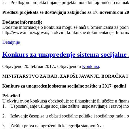
2. Predlogom projekta trajanje projekta mora biti ograničeno na ma
Predlozi projekata se dostavljaju zaključno sa 17. novembrom 20
Dodatne informacije
Dodatne informacije o konkursu mogu se naći u Smernicama za podnosioc
http://www.minrzs.gov.rs, u okviru konkursne dokumentacije. Informa
Detaljnije
Konkurs za unapređenje sistema socijalne z
Objavljeno
20. februar 2017.
. Objavljeno u
Konkursi
.
MINISTARSTVO ZA RAD, ZAPOŠLJAVANJE, BORAČKA I
Konkurs za unapređenje sistema socijalne zaštite u 2017. godini
Prioriteti
U okviru ovog konkursa obezbeđuje se finansiranje ili učešće u finansi
1. Uspostavljanje usluga socijalne zaštite, uspostavljanje i razvoj inov
2. Izdavanje časopisa u oblasti socijalne politike i socijalnog rada i o
3. Zaštitu prava najugroženijih kategorija stanovništva.