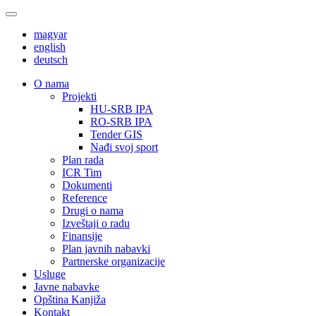
magyar
english
deutsch
О nama
Projekti
HU-SRB IPA
RO-SRB IPA
Tender GIS
Nađi svoj sport
Plan rada
ICR Tim
Dokumenti
Reference
Drugi o nama
Izveštaji o radu
Finansije
Plan javnih nabavki
Partnerske organizacije
Usluge
Javne nabavke
Opština Kanjiža
Kontakt