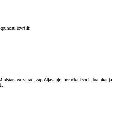
punosti izvršili;
istarstva za rad, zapošljavanje, boračka i socijalna pitanja
1.