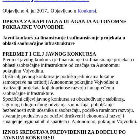
Objavljeno
4. jul 2017.
. Objavljeno u
Konkursi
.
UPRAVA ZA KAPITALNA ULAGANJA AUTONOMNE
POKRAJINE VOJVODINE
Javni konkurs za finansiranje i sufinansiranje projekata u
oblasti saobraćajne infrastrukture
PREDMET I CILJ JAVNOG KONKURSA
Predmet javnog konkursa je finansiranje i sufinansiranje projekata u
oblasti saobraćajne infrastrukture od značaja za Autonomnu
pokrajinu Vojvodinu.
Opšti cilj javnog konkursa je podrška jedinicama lokalne
samouprave na teritoriji Autonomne pokrajine Vojvodine u
realizaciji projekata koji doprinose razvoju i unapređenju
saobraćajne infrastrukture.
Specifični ciljevi javnog konkursa su obezbeđivanje stabilnog,
sigurnog i dugoročnog odvijanja saobraćaja, poboljšanje
bezbednosti svih učesnika u saobraćaju, podrška ruralnom razvoju,
stvaranje preduslova za održivi društveni i ekonomski razvoj i
smanjenje regionalnih dispariteta u Autonomnoj pokrajini Vojvodini.
IZNOS SREDSTAVA PREDVIĐENIH ZA DODELU PO
JAVNOM KONKURSU