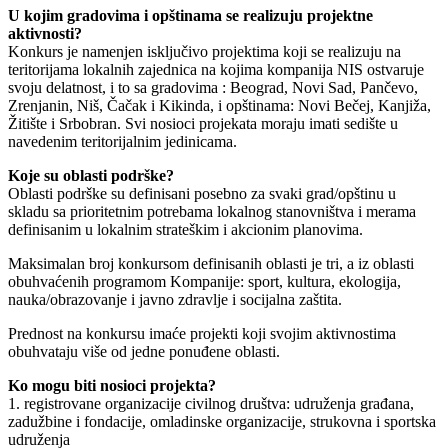
U kojim gradovima i opštinama se realizuju projektne
aktivnosti?
Konkurs je namenjen isključivo projektima koji se realizuju na
teritorijama lokalnih zajednica na kojima kompanija NIS ostvaruje
svoju delatnost, i to sa gradovima : Beograd, Novi Sad, Pančevo,
Zrenjanin, Niš, Čačak i Kikinda, i opštinama: Novi Bečej, Kanjiža,
Žitište i Srbobran. Svi nosioci projekata moraju imati sedište u
navedenim teritorijalnim jedinicama.
Koje su oblasti podrške?
Oblasti podrške su definisani posebno za svaki grad/opštinu u
skladu sa prioritetnim potrebama lokalnog stanovništva i merama
definisanim u lokalnim strateškim i akcionim planovima.
Maksimalan broj konkursom definisanih oblasti je tri, a iz oblasti
obuhvaćenih programom Kompanije: sport, kultura, ekologija,
nauka/obrazovanje i javno zdravlje i socijalna zaštita.
Prednost na konkursu imaće projekti koji svojim aktivnostima
obuhvataju više od jedne ponuđene oblasti.
Ko mogu biti nosioci projekta?
1. registrovane organizacije civilnog društva: udruženja građana,
zadužbine i fondacije, omladinske organizacije, strukovna i sportska
udruženja