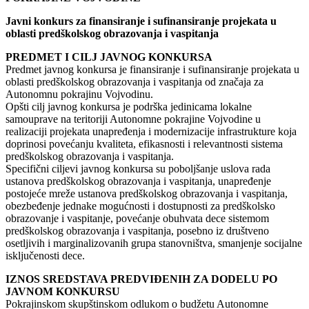
Javni konkurs za finansiranje i sufinansiranje projekata u
oblasti predškolskog obrazovanja i vaspitanja
PREDMET I CILJ JAVNOG KONKURSA
Predmet javnog konkursa je finansiranje i sufinansiranje projekata u
oblasti predškolskog obrazovanja i vaspitanja od značaja za
Autonomnu pokrajinu Vojvodinu.
Opšti cilj javnog konkursa je podrška jedinicama lokalne
samouprave na teritoriji Autonomne pokrajine Vojvodine u
realizaciji projekata unapređenja i modernizacije infrastrukture koja
doprinosi povećanju kvaliteta, efikasnosti i relevantnosti sistema
predškolskog obrazovanja i vaspitanja.
Specifični ciljevi javnog konkursa su poboljšanje uslova rada
ustanova predškolskog obrazovanja i vaspitanja, unapređenje
postojeće mreže ustanova predškolskog obrazovanja i vaspitanja,
obezbeđenje jednake mogućnosti i dostupnosti za predškolsko
obrazovanje i vaspitanje, povećanje obuhvata dece sistemom
predškolskog obrazovanja i vaspitanja, posebno iz društveno
osetljivih i marginalizovanih grupa stanovništva, smanjenje socijalne
isključenosti dece.
IZNOS SREDSTAVA PREDVIĐENIH ZA DODELU PO
JAVNOM KONKURSU
Pokrajinskom skupštinskom odlukom o budžetu Autonomne