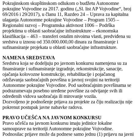
Pokrajinskom skupštinskom odlukom o budžetu Autonomne
pokrajine Vojvodine za 2017. godinu („Sl. list AP Vojvodine“, broj
69/2016 i 29/2017), u članu 11, Razdeo 24 – Uprava za kapitalna
ulaganja Autonomne pokrajine Vojvodine – Program 1505 –
Regionalni razvoj – Programska aktivnost 1006 – Podrška
projektima u oblasti saobraćajne infrastrukture – ekonomska
klasifikacija – 463 – transferi ostalim nivoima vlasti, predviđena su
sredstva u iznosu od 350.000.000,00 dinara za finansiranje i
sufinansiranje projekata u oblasti saobraćajne infrastrukture.
NAMENA SREDSTAVA
Sredstva koja se dodeljuju po javnom konkursu namenjena su za
finansiranje i sufinansiranje izgradnje, rekonstrukcije, sanacije,
ojačanja kolovozne konstrukcije, rehabilitacije i pojačanog
održavanja saobraćajnih površina u javnoj svojini na teritoriji
Autonomne pokrajine Vojvodine. Pod saobraćajnim površinama se
podrazumevaju posebno uređene površine za odvijanje svih ili
određenih vidova saobraćaja ili mirovanje vozila.
Dozvoljeno je podnošenje prijava za projekte za čiju realizaciju nije
pokrenut postupak javne nabavke radova.
PRAVO UČEŠĆA NA JAVNOM KONKURSU
Pravo učešća na javnom konkursu imaju jedinice lokalne
samouprave na teritoriji Autonomne pokrajine Vojvodine.
Podnosilac prijave može da podnese samo jednu (1) prijavu na javni