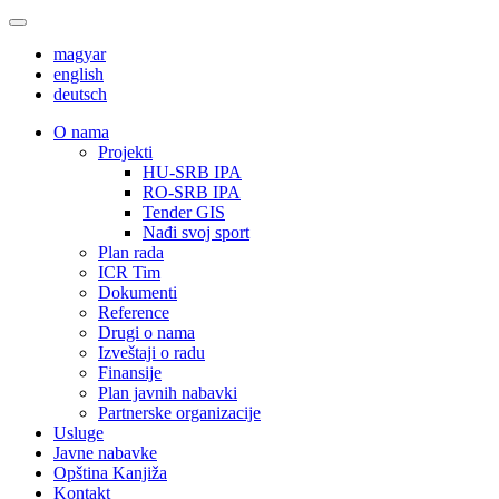
magyar
english
deutsch
О nama
Projekti
HU-SRB IPA
RO-SRB IPA
Tender GIS
Nađi svoj sport
Plan rada
ICR Tim
Dokumenti
Reference
Drugi o nama
Izveštaji o radu
Finansije
Plan javnih nabavki
Partnerske organizacije
Usluge
Javne nabavke
Opština Kanjiža
Kontakt