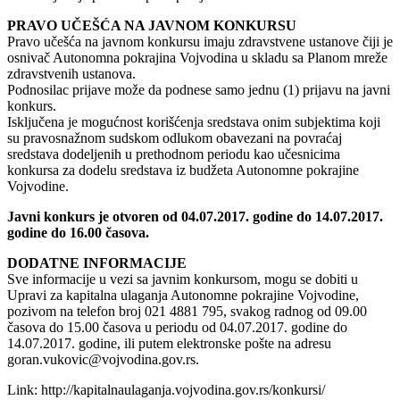
PRAVO UČEŠĆA NA JAVNOM KONKURSU
Pravo učešća na javnom konkursu imaju zdravstvene ustanove čiji je
osnivač Autonomna pokrajina Vojvodina u skladu sa Planom mreže
zdravstvenih ustanova.
Podnosilac prijave može da podnese samo jednu (1) prijavu na javni
konkurs.
Isključena je mogućnost korišćenja sredstava onim subjektima koji
su pravosnažnom sudskom odlukom obavezani na povraćaj
sredstava dodeljenih u prethodnom periodu kao učesnicima
konkursa za dodelu sredstava iz budžeta Autonomne pokrajine
Vojvodine.
Javni konkurs je otvoren od 04.07.2017. godine do 14.07.2017.
godine do 16.00 časova.
DODATNE INFORMACIJE
Sve informacije u vezi sa javnim konkursom, mogu se dobiti u
Upravi za kapitalna ulaganja Autonomne pokrajine Vojvodine,
pozivom na telefon broj 021 4881 795, svakog radnog od 09.00
časova do 15.00 časova u periodu od 04.07.2017. godine do
14.07.2017. godine, ili putem elektronske pošte na adresu
goran.vukovic@vojvodina.gov.rs.
Link: http://kapitalnaulaganja.vojvodina.gov.rs/konkursi/