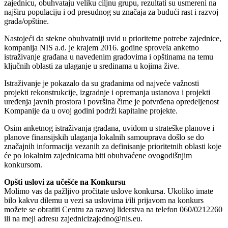
zajednicu, obuhvataju veliku ciljnu grupu, rezultati su usmereni na
najširu populaciju i od presudnog su značaja za budući rast i razvoj
grada/opštine.
Nastojeći da stekne obuhvatniji uvid u prioritetne potrebe zajednice,
kompanija NIS a.d. je krajem 2016. godine sprovela anketno
istraživanje građana u navedenim gradovima i opštinama na temu
ključnih oblasti za ulaganje u sredinama u kojima žive.
Istraživanje je pokazalo da su građanima od najveće važnosti
projekti rekonstrukcije, izgradnje i opremanja ustanova i projekti
uređenja javnih prostora i površina čime je potvrđena opredeljenost
Kompanije da u ovoj godini podrži kapitalne projekte.
Osim anketnog istraživanja građana, uvidom u strateške planove i
planove finansijskih ulaganja lokalnih samouprava došlo se do
značajnih informacija vezanih za definisanje prioritetnih oblasti koje
će po lokalnim zajednicama biti obuhvaćene ovogodišnjim
konkursom.
Opšti uslovi za učešće na Konkursu
Molimo vas da pažljivo pročitate uslove konkursa. Ukoliko imate
bilo kakvu dilemu u vezi sa uslovima i/ili prijavom na konkurs
možete se obratiti Centru za razvoj liderstva na telefon 060/0212260
ili na mejl adresu zajednicizajedno@nis.eu.