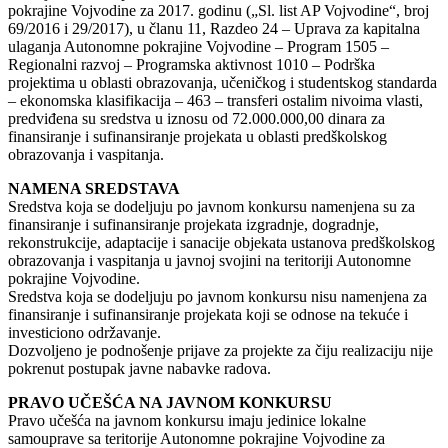
pokrajine Vojvodine za 2017. godinu („Sl. list AP Vojvodine“, broj
69/2016 i 29/2017), u članu 11, Razdeo 24 – Uprava za kapitalna
ulaganja Autonomne pokrajine Vojvodine – Program 1505 –
Regionalni razvoj – Programska aktivnost 1010 – Podrška
projektima u oblasti obrazovanja, učeničkog i studentskog standarda
– ekonomska klasifikacija – 463 – transferi ostalim nivoima vlasti,
predviđena su sredstva u iznosu od 72.000.000,00 dinara za
finansiranje i sufinansiranje projekata u oblasti predškolskog
obrazovanja i vaspitanja.
NAMENA SREDSTAVA
Sredstva koja se dodeljuju po javnom konkursu namenjena su za
finansiranje i sufinansiranje projekata izgradnje, dogradnje,
rekonstrukcije, adaptacije i sanacije objekata ustanova predškolskog
obrazovanja i vaspitanja u javnoj svojini na teritoriji Autonomne
pokrajine Vojvodine.
Sredstva koja se dodeljuju po javnom konkursu nisu namenjena za
finansiranje i sufinansiranje projekata koji se odnose na tekuće i
investiciono održavanje.
Dozvoljeno je podnošenje prijave za projekte za čiju realizaciju nije
pokrenut postupak javne nabavke radova.
PRAVO UČEŠĆA NA JAVNOM KONKURSU
Pravo učešća na javnom konkursu imaju jedinice lokalne
samouprave sa teritorije Autonomne pokrajine Vojvodine za