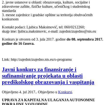
2. javne ustanove u oblasti: obrazovanja, kulture, socijalne i
zdravstvene zaštite, fizičke kulture, učeničkog i studentskog
standarda
3. mesne zajednice i gradske opštine sa teritorija obuhvaćenih
konkursom
Kontakt podaci: Ljubica Maksimović, tel: 060/0212260;
skajp ime: ljubica.maksimovic, e-mail: zajednicizajedno@nis.eu
Konkurs je otvoren od 3. jula 2017. godine
do 08. septembra 2017.
godine do 16 časova.
Link: http://zajednicizajedno.nis.eu/o-programu
Javni konkurs za finansiranje i
sufinansiranje projekata u oblasti
predškolskog obrazovanja i vaspitanja
Objavljeno
4. jul 2017.
. Objavljeno u
Konkursi
.
UPRAVA ZA KAPITALNA ULAGANJA AUTONOMNE
POKRAJINE VOJVODINE