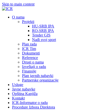
Skip to main content
О nama
Projekti
HU-SRB IPA
RO-SRB IPA
Tender GIS
Nađi svoj sport
Plan rada
ICR Tim
Dokumenti
Reference
Drugi o nama
Izveštaji o radu
Finansije
Plan javnih nabavki
Partnerske organizacije
Usluge
Javne nabavke
Opština Kanjiža
Kontakt
ICR-Informator o radu
Procedure Izbora Direktora