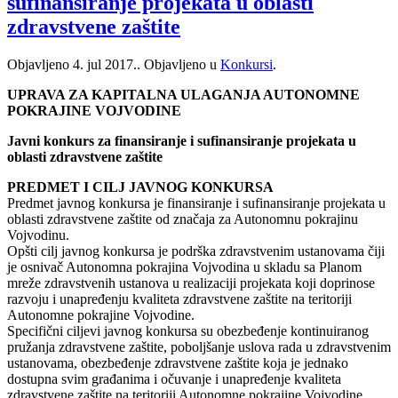
sufinansiranje projekata u oblasti
zdravstvene zaštite
Objavljeno
4. jul 2017.
. Objavljeno u
Konkursi
.
UPRAVA ZA KAPITALNA ULAGANJA AUTONOMNE
POKRAJINE VOJVODINE
Javni konkurs za finansiranje i sufinansiranje projekata u
oblasti zdravstvene zaštite
PREDMET I CILJ JAVNOG KONKURSA
Predmet javnog konkursa je finansiranje i sufinansiranje projekata u
oblasti zdravstvene zaštite od značaja za Autonomnu pokrajinu
Vojvodinu.
Opšti cilj javnog konkursa je podrška zdravstvenim ustanovama čiji
je osnivač Autonomna pokrajina Vojvodina u skladu sa Planom
mreže zdravstvenih ustanova u realizaciji projekata koji doprinose
razvoju i unapređenju kvaliteta zdravstvene zaštite na teritoriji
Autonomne pokrajine Vojvodine.
Specifični ciljevi javnog konkursa su obezbeđenje kontinuiranog
pružanja zdravstvene zaštite, poboljšanje uslova rada u zdravstvenim
ustanovama, obezbeđenje zdravstvene zaštite koja je jednako
dostupna svim građanima i očuvanje i unapređenje kvaliteta
zdravstvene zaštite na teritoriji Autonomne pokrajine Vojvodine.