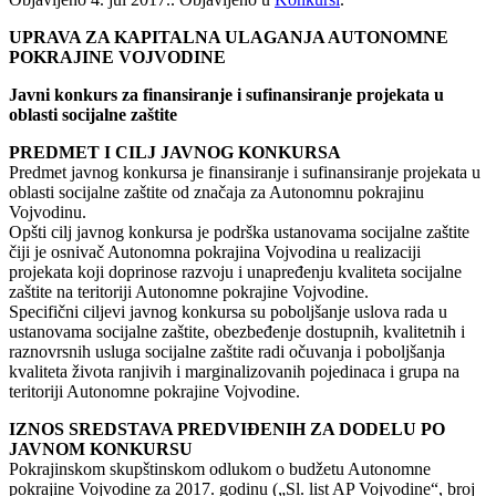
UPRAVA ZA KAPITALNA ULAGANJA AUTONOMNE
POKRAJINE VOJVODINE
Javni konkurs za finansiranje i sufinansiranje projekata u
oblasti socijalne zaštite
PREDMET I CILJ JAVNOG KONKURSA
Predmet javnog konkursa je finansiranje i sufinansiranje projekata u
oblasti socijalne zaštite od značaja za Autonomnu pokrajinu
Vojvodinu.
Opšti cilj javnog konkursa je podrška ustanovama socijalne zaštite
čiji je osnivač Autonomna pokrajina Vojvodina u realizaciji
projekata koji doprinose razvoju i unapređenju kvaliteta socijalne
zaštite na teritoriji Autonomne pokrajine Vojvodine.
Specifični ciljevi javnog konkursa su poboljšanje uslova rada u
ustanovama socijalne zaštite, obezbeđenje dostupnih, kvalitetnih i
raznovrsnih usluga socijalne zaštite radi očuvanja i poboljšanja
kvaliteta života ranjivih i marginalizovanih pojedinaca i grupa na
teritoriji Autonomne pokrajine Vojvodine.
IZNOS SREDSTAVA PREDVIĐENIH ZA DODELU PO
JAVNOM KONKURSU
Pokrajinskom skupštinskom odlukom o budžetu Autonomne
pokrajine Vojvodine za 2017. godinu („Sl. list AP Vojvodine“, broj