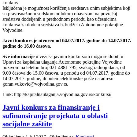
konkurs.
Isključena je mogućnost korišćenja sredstava onim subjektima koji
su pravosnažnom sudskom odlukom obavezani na povraćaj
sredstava dodeljenih u prethodnom periodu kao učesnicima
konkursa za dodelu sredstava iz budžeta Autonomne pokrajine
Vojvodine.
Javni konkurs je otvoren od 04.07.2017. godine do 14.07.2017.
godine do 16.00 časova.
Sve informacije
u vezi sa javnim konkursom mogu se dobiti u
Upravi za kapitalna ulaganja Autonomne pokrajine Vojvodine
pozivom na telefon broj 021 4881 795, svakog radnog dana, od
9.00 časova do 15.00 časova, u periodu od 04.07.2017. godine do
14.07.2017. godine, ili putem elektronske pošte na adresu
goran.vukovic@vojvodina.gov.rs.
Link: http://kapitalnaulaganja.vojvodina.gov.rs/konkursi/
Javni konkurs za finansiranje i
sufinansiranje projekata u oblasti
socijalne zaštite
Objavljeno
4. jul 2017.
. Objavljeno u
Konkursi
.