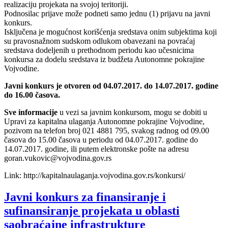
realizaciju projekata na svojoj teritoriji.
Podnosilac prijave može podneti samo jednu (1) prijavu na javni
konkurs.
Isključena je mogućnost korišćenja sredstava onim subjektima koji
su pravosnažnom sudskom odlukom obavezani na povraćaj
sredstava dodeljenih u prethodnom periodu kao učesnicima
konkursa za dodelu sredstava iz budžeta Autonomne pokrajine
Vojvodine.
Javni konkurs je otvoren od 04.07.2017. do 14.07.2017. godine
do 16.00 časova.
Sve informacije
u vezi sa javnim konkursom, mogu se dobiti u
Upravi za kapitalna ulaganja Autonomne pokrajine Vojvodine,
pozivom na telefon broj 021 4881 795, svakog radnog od 09.00
časova do 15.00 časova u periodu od 04.07.2017. godine do
14.07.2017. godine, ili putem elektronske pošte na adresu
goran.vukovic@vojvodina.gov.rs
Link: http://kapitalnaulaganja.vojvodina.gov.rs/konkursi/
Javni konkurs za finansiranje i
sufinansiranje projekata u oblasti
saobraćajne infrastrukture