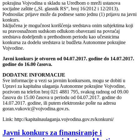
pokrajina Vojvodina u skladu sa Uredbom o mreži ustanova
socijalne zaštite („Sl. glasnik RS“, broj 16/2012 i 12/2013).
Podnosilac prijave može da podnese samo jednu (1) prijavu na javni
konkurs.
Isključena je mogućnost korišćenja sredstava onim subjektima koji
su pravosnažnom sudskom odlukom obavezani na povraćaj
sredstava dodeljenih u prethodnom periodu kao učesnicima
konkursa za dodelu sredstava iz budžeta Autonomne pokrajine
Vojvodine.
Javni konkurs je otvoren od 04.07.2017. godine do 14.07.2017.
godine do 16.00 časova.
DODATNE INFORMACIJE
Sve informacije u vezi sa javnim konkursom, mogu se dobiti u
Upravi za kapitalna ulaganja Autonomne pokrajine Vojvodine,
pozivom na telefon broj 021 4881 795, svakog radnog od 09.00
časova do 15.00 časova u periodu od 04.07.2017. godine do
14.07.2017. godine, ili putem elektronske pošte na adresu
goran.vukovic@vojvodina.gov.rs.
Link: http://kapitalnaulaganja.vojvodina.gov.rs/konkursi/
Javni konkurs za finansiranje i