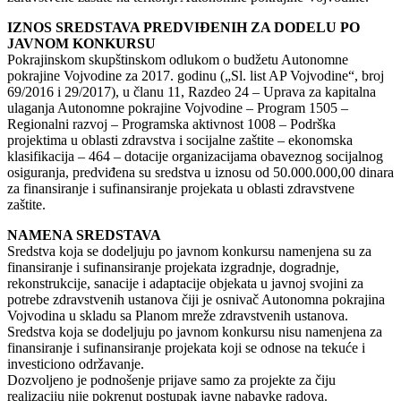
IZNOS SREDSTAVA PREDVIĐENIH ZA DODELU PO
JAVNOM KONKURSU
Pokrajinskom skupštinskom odlukom o budžetu Autonomne
pokrajine Vojvodine za 2017. godinu („Sl. list AP Vojvodine“, broj
69/2016 i 29/2017), u članu 11, Razdeo 24 – Uprava za kapitalna
ulaganja Autonomne pokrajine Vojvodine – Program 1505 –
Regionalni razvoj – Programska aktivnost 1008 – Podrška
projektima u oblasti zdravstva i socijalne zaštite – ekonomska
klasifikacija – 464 – dotacije organizacijama obaveznog socijalnog
osiguranja, predviđena su sredstva u iznosu od 50.000.000,00 dinara
za finansiranje i sufinansiranje projekata u oblasti zdravstvene
zaštite.
NAMENA SREDSTAVA
Sredstva koja se dodeljuju po javnom konkursu namenjena su za
finansiranje i sufinansiranje projekata izgradnje, dogradnje,
rekonstrukcije, sanacije i adaptacije objekata u javnoj svojini za
potrebe zdravstvenih ustanova čiji je osnivač Autonomna pokrajina
Vojvodina u skladu sa Planom mreže zdravstvenih ustanova.
Sredstva koja se dodeljuju po javnom konkursu nisu namenjena za
finansiranje i sufinansiranje projekata koji se odnose na tekuće i
investiciono održavanje.
Dozvoljeno je podnošenje prijave samo za projekte za čiju
realizaciju nije pokrenut postupak javne nabavke radova.