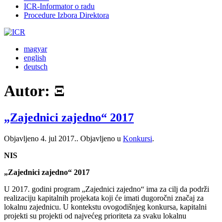
ICR-Informator o radu
Procedure Izbora Direktora
magyar
english
deutsch
Autor:
Ξ
„Zajednici zajedno“ 2017
Objavljeno
4. jul 2017.
. Objavljeno u
Konkursi
.
NIS
„Zajednici zajedno“ 2017
U 2017. godini program „Zajednici zajedno“ ima za cilj da podrži
realizaciju kapitalnih projekata koji će imati dugoročni značaj za
lokalnu zajednicu. U kontekstu ovogodišnjeg konkursa, kapitalni
projekti su projekti od najvećeg prioriteta za svaku lokalnu