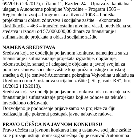
69/2016 i 29/2017), u članu 11, Razdeo 24 – Uprava za kapitalna
ulaganja Autonomne pokrajine Vojvodine – Program 1505 –
Regionalni razvoj – Programska aktivnost 1008 – Podrška
projektima u oblasti zdravstva i socijalne zaštite – ekonomska
klasifikacija – 463 – transferi ostalim nivoima vlasti, predviđena su
sredstva u iznosu od 57.000.000,00 dinara za finansiranje i
sufinansiranje projekata u oblasti socijalne zaštite.
NAMENA SREDSTAVA
Sredstva koja se dodeljuju po javnom konkursu namenjena su za
finansiranje i sufinansiranje projekata izgradnje, dogradnje,
rekonstrukcije, sanacije i adaptacije objekata u javnoj svojini za
potrebe ustanova socijalne zaštite koje pružaju usluge domskog
smeštaja čiji je osnivač Autonomna pokrajina Vojvodina u skladu sa
Uredbom o mreži ustanova socijalne zaštite („Sl. glasnik RS“, broj
16/2012 i 12/2013).
Sredstva koja se dodeljuju po javnom konkursu nisu namenjena za
finansiranje i sufinansiranje projekata koji se odnose na tekuće i
investiciono održavanje.
Dozvoljeno je podnošenje prijave samo za projekte za čiju
realizaciju nije pokrenut postupak javne nabavke radova.
PRAVO UČEŠĆA NA JAVNOM KONKURSU
Pravo učešća na javnom konkursu imaju ustanove socijalne zaštite
koje pružaju uslugu domskog smeštaja čiji je osnivač Autonomna