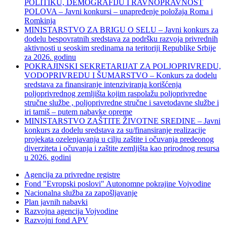
POLITIKU, DEMOGRAFIJU I RAVNOPRAVNOST
POLOVA – Javni konkursi – unapređenje položaja Roma i
Romkinja
MINISTARSTVO ZA BRIGU O SELU – Javni konkurs za
dodelu bespovratnih sredstava za podršku razvoja privrednih
aktivnosti u seoskim sredinama na teritoriji Republike Srbije
za 2026. godinu
POKRAJINSKI SEKRETARIJAT ZA POLJOPRIVREDU,
VODOPRIVREDU I ŠUMARSTVO – Konkurs za dodelu
sredstava za finansiranje intenziviranja korišćenja
poljoprivrednog zemljišta kojim raspolažu poljoprivredne
stručne službe , poljoprivredne stručne i savetodavne službe i
iri tamiš ‒ putem nabavke opreme
MINISTARSTVO ZAŠTITE ŽIVOTNE SREDINE – Javni
konkurs za dodelu sredstava za su/finansiranje realizacije
projekata ozelenjavanja u cilju zaštite i očuvanja predeonog
diverziteta i očuvanja i zaštite zemljišta kao prirodnog resursa
u 2026. godini
Agencija za privredne registre
Fond "Evropski poslovi" Autonomne pokrajine Vojvodine
Nacionalna služba za zapošljavanje
Plan javnih nabavki
Razvojna agencija Vojvodine
Razvojni fond APV