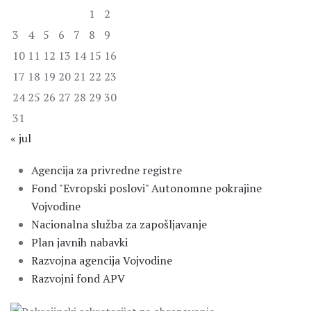
1
2
3
4
5
6
7
8
9
10
11
12
13
14
15
16
17
18
19
20
21
22
23
24
25
26
27
28
29
30
31
« jul
Agencija za privredne registre
Fond "Evropski poslovi" Autonomne pokrajine
Vojvodine
Nacionalna služba za zapošljavanje
Plan javnih nabavki
Razvojna agencija Vojvodine
Razvojni fond APV