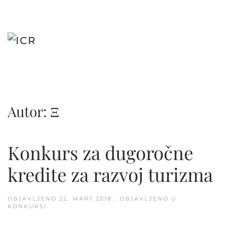
Skip
to
main
content
Autor:
Ξ
Konkurs za dugoročne
kredite za razvoj turizma
OBJAVLJENO
22. MART 2018.
. OBJAVLJENO U
KONKURSI
.