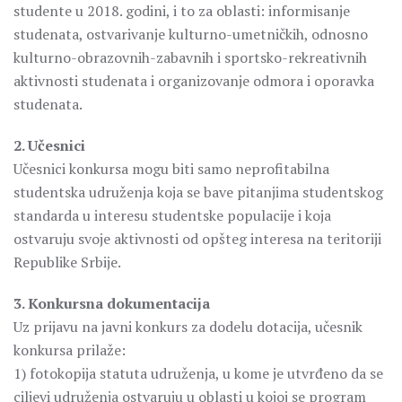
studente u 2018. godini, i to za oblasti: informisanje
studenata, ostvarivanje kulturno-umetničkih, odnosno
kulturno-obrazovnih-zabavnih i sportsko-rekreativnih
aktivnosti studenata i organizovanje odmora i oporavka
studenata.
2. Učesnici
Učesnici konkursa mogu biti samo neprofitabilna
studentska udruženja koja se bave pitanjima studentskog
standarda u interesu studentske populacije i koja
ostvaruju svoje aktivnosti od opšteg interesa na teritoriji
Republike Srbije.
3. Konkursna dokumentacija
Uz prijavu na javni konkurs za dodelu dotacija, učesnik
konkursa prilaže:
1) fotokopija statuta udruženja, u kome je utvrđeno da se
ciljevi udruženja ostvaruju u oblasti u kojoj se program