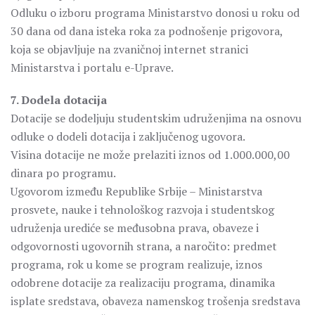
Odluku o izboru programa Ministarstvo donosi u roku od
30 dana od dana isteka roka za podnošenje prigovora,
koja se objavljuje na zvaničnoj internet stranici
Ministarstva i portalu e-Uprave.
7. Dodela dotacija
Dotacije se dodeljuju studentskim udruženjima na osnovu
odluke o dodeli dotacija i zaključenog ugovora.
Visina dotacije ne može prelaziti iznos od 1.000.000,00
dinara po programu.
Ugovorom između Republike Srbije – Ministarstva
prosvete, nauke i tehnološkog razvoja i studentskog
udruženja urediće se međusobna prava, obaveze i
odgovornosti ugovornih strana, a naročito: predmet
programa, rok u kome se program realizuje, iznos
odobrene dotacije za realizaciju programa, dinamika
isplate sredstava, obaveza namenskog trošenja sredstava