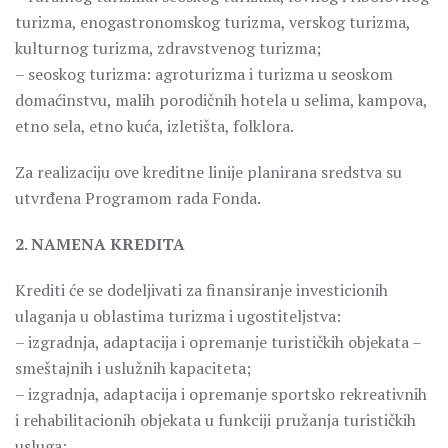
turizma, enogastronomskog turizma, verskog turizma,
kulturnog turizma, zdravstvenog turizma;
– seoskog turizma: agroturizma i turizma u seoskom
domaćinstvu, malih porodičnih hotela u selima, kampova,
etno sela, etno kuća, izletišta, folklora.
Za realizaciju ove kreditne linije planirana sredstva su
utvrđena Programom rada Fonda.
2. NAMENA KREDITA
Krediti će se dodeljivati za finansiranje investicionih
ulaganja u oblastima turizma i ugostiteljstva:
– izgradnja, adaptacija i opremanje turističkih objekata –
smeštajnih i uslužnih kapaciteta;
– izgradnja, adaptacija i opremanje sportsko rekreativnih
i rehabilitacionih objekata u funkciji pružanja turističkih
usluga;