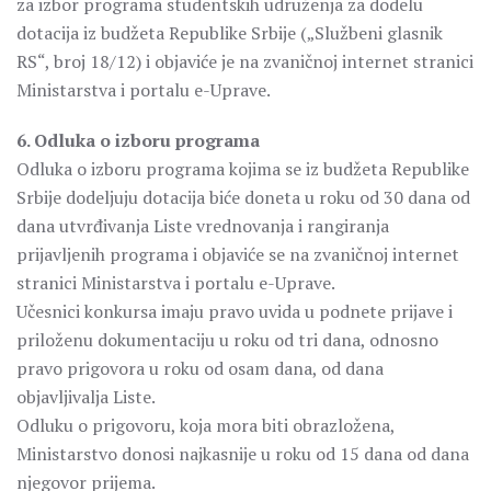
za izbor programa studentskih udruženja za dodelu
dotacija iz budžeta Republike Srbije („Službeni glasnik
RS“, broj 18/12) i objaviće je na zvaničnoj internet stranici
Ministarstva i portalu e-Uprave.
6. Odluka o izboru programa
Odluka o izboru programa kojima se iz budžeta Republike
Srbije dodeljuju dotacija biće doneta u roku od 30 dana od
dana utvrđivanja Liste vrednovanja i rangiranja
prijavljenih programa i objaviće se na zvaničnoj internet
stranici Ministarstva i portalu e-Uprave.
Učesnici konkursa imaju pravo uvida u podnete prijave i
priloženu dokumentaciju u roku od tri dana, odnosno
pravo prigovora u roku od osam dana, od dana
objavljivalja Liste.
Odluku o prigovoru, koja mora biti obrazložena,
Ministarstvo donosi najkasnije u roku od 15 dana od dana
njegovor prijema.