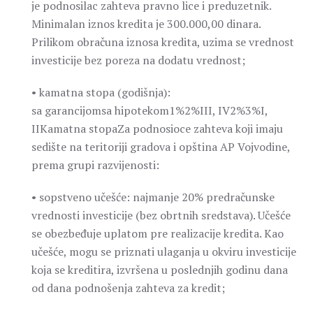
je podnosilac zahteva pravno lice i preduzetnik.
Minimalan iznos kredita je 300.000,00 dinara.
Prilikom obračuna iznosa kredita, uzima se vrednost
investicije bez poreza na dodatu vrednost;
• kamatna stopa (godišnja):
sa garancijomsa hipotekom1%2%III, IV2%3%I,
IIKamatna stopaZa podnosioce zahteva koji imaju
sedište na teritoriji gradova i opština AP Vojvodine,
prema grupi razvijenosti:
• sopstveno učešće: najmanje 20% predračunske
vrednosti investicije (bez obrtnih sredstava). Učešće
se obezbeđuje uplatom pre realizacije kredita. Kao
učešće, mogu se priznati ulaganja u okviru investicije
koja se kreditira, izvršena u poslednjih godinu dana
od dana podnošenja zahteva za kredit;