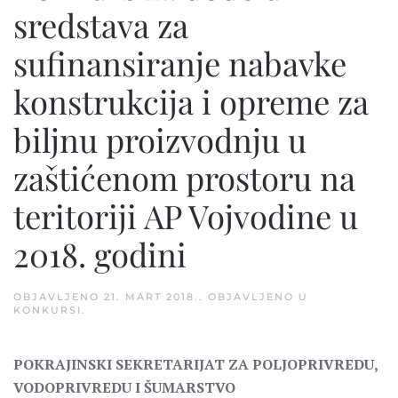
sredstava za
sufinansiranje nabavke
konstrukcija i opreme za
biljnu proizvodnju u
zaštićenom prostoru na
teritoriji AP Vojvodine u
2018. godini
OBJAVLJENO
21. MART 2018.
. OBJAVLJENO U
KONKURSI
.
POKRAJINSKI SEKRETARIJAT ZA POLJOPRIVREDU,
VODOPRIVREDU I ŠUMARSTVO