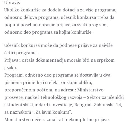
Uprave.
Ukoliko konkuriše za dodelu dotacija za više programa,
odnosno delova programa, učesnik konkursa treba da
popuni poseban obrazac prijave za svaki program,
odnosno deo programa sa kojim konkuriše.
Učesnik konkursa može da podnese prijave za najviše
četiri programa.
Prijava i ostala dokumentacija moraju biti na srpskom
jeziku.
Program, odnosno deo programa se dostavlja u dva
pismena primerka i u elektronskom obliku,
preporučenom poštom, na adresu: Ministarstvo
prosvete, nauke i tehnološkog razvoja – Sektor za učenički
i studentski standard i investicije, Beograd, Zahumska 14,
sa naznakom: „Za javni konkurs“.
Ministarstvo neće razmatrati nekompletne prijave.