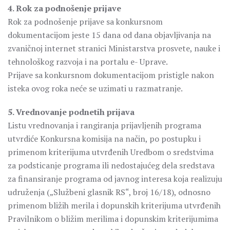
4. Rok za podnošenje prijave
Rok za podnošenje prijave sa konkursnom
dokumentacijom jeste 15 dana od dana objavljivanja na
zvaničnoj internet stranici Ministarstva prosvete, nauke i
tehnološkog razvoja i na portalu e- Uprave.
Prijave sa konkursnom dokumentacijom pristigle nakon
isteka ovog roka neće se uzimati u razmatranje.
5. Vrednovanje podnetih prijava
Listu vrednovanja i rangiranja prijavljenih programa
utvrdiće Konkursna komisija na način, po postupku i
primenom kriterijuma utvrđenih Uredbom o sredstvima
za podsticanje programa ili nedostajućeg dela sredstava
za finansiranje programa od javnog interesa koja realizuju
udruženja („Službeni glasnik RS“, broj 16/18), odnosno
primenom bližih merila i dopunskih kriterijuma utvrđenih
Pravilnikom o bližim merilima i dopunskim kriterijumima