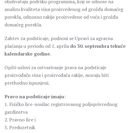
obuhvataju podršku programima, koji se odnose na
analizu kvaliteta vina proizvedenog od grožđa domaćeg
porekla, odnosno rakije proizvedene od voća i grožđa
domaćeg porekla.
Zahtev za podsticaje, podnosi se Upravi za agrarna
plaćanja u periodu od 1. aprila
do 30. septembra tekuće
kalendarske godine.
Opšti uslovi za ostvarivanje prava na podsticaje
proizvođaču vina i proizvođača rakije, moraju biti
prethodno ispunjeni.
Pravo na podsticaje imaju:
1. Fizičko lice-nosilac registrovanog poljoprivrednog
gazdinstva
2. Pravno lice i
3. Preduzetnik