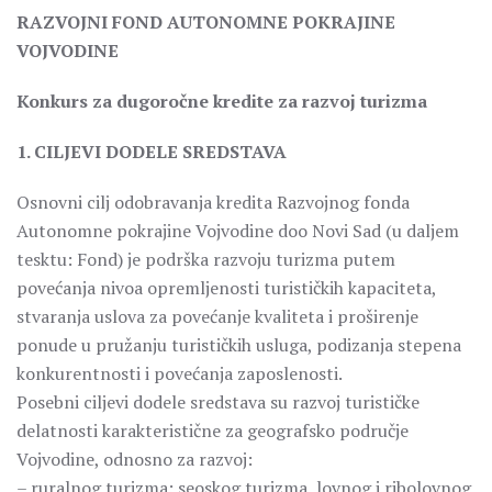
RAZVOJNI FOND AUTONOMNE POKRAJINE
VOJVODINE
Konkurs za dugoročne kredite za razvoj turizma
1. CILJEVI DODELE SREDSTAVA
Osnovni cilj odobravanja kredita Razvojnog fonda
Autonomne pokrajine Vojvodine doo Novi Sad (u daljem
tesktu: Fond) je podrška razvoju turizma putem
povećanja nivoa opremljenosti turističkih kapaciteta,
stvaranja uslova za povećanje kvaliteta i proširenje
ponude u pružanju turističkih usluga, podizanja stepena
konkurentnosti i povećanja zaposlenosti.
Posebni ciljevi dodele sredstava su razvoj turističke
delatnosti karakteristične za geografsko područje
Vojvodine, odnosno za razvoj:
– ruralnog turizma: seoskog turizma, lovnog i ribolovnog