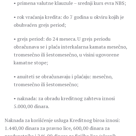
• primena valutne klauzule – srednji kurs evra NBS;
• rok vraćanja kredita: do 7 godina u okviru kojih je
obuhvaćen grejs period;
• grejs period: do 24 meseca. U grejs periodu
obračunava se i plaća interkalarna kamata mesečno,
tromesečno ili šestomesečno, u visini ugovorene
kamatne stope;
• anuiteti se obračunavaju i plaćaju: mesečno,
tromesečno ili šestomesečno;
• naknada: za obradu kreditnog zahteva iznosi
5.000,00 dinara.
Naknada za korišćenje usluga Kreditnog biroa iznosi:
1.440,00 dinara za pravno lice, 600,00 dinara za