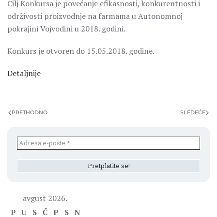
Cilj Konkursa je povećanje efikasnosti, konkurentnosti i
održivosti proizvodnje na farmama u Autonomnoj
pokrajini Vojvodini u 2018. godini.
Konkurs je otvoren do 15.05.2018. godine.
Detaljnije
PRETHODNO
SLEDEĆE
avgust 2026.
P
U
S
Č
P
S
N