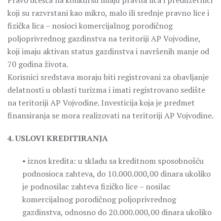
Pravo učešća na konkursu imaju pravna lica i preduzetnici
koji su razvrstani kao mikro, malo ili srednje pravno lice i
fizička lica – nosioci komercijalnog porodičnog
poljoprivrednog gazdinstva na teritoriji AP Vojvodine,
koji imaju aktivan status gazdinstva i navršenih manje od
70 godina života.
Korisnici sredstava moraju biti registrovani za obavljanje
delatnosti u oblasti turizma i imati registrovano sedište
na teritoriji AP Vojvodine. Investicija koja je predmet
finansiranja se mora realizovati na teritoriji AP Vojvodine.
4. USLOVI KREDITIRANJA
• iznos kredita: u skladu sa kreditnom sposobnošću
podnosioca zahteva, do 10.000.000,00 dinara ukoliko
je podnosilac zahteva fizičko lice – nosilac
komercijalnog porodičnog poljoprivrednog
gazdinstva, odnosno do 20.000.000,00 dinara ukoliko