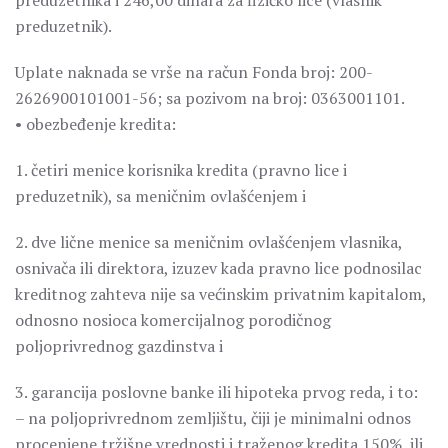
preduzetnika i 246,00 dinara za fizičko lice (vlasnik
preduzetnik).
Uplate naknada se vrše na račun Fonda broj: 200-
2626900101001-56; sa pozivom na broj: 0363001101.
• obezbeđenje kredita:
1. četiri menice korisnika kredita (pravno lice i
preduzetnik), sa meničnim ovlašćenjem i
2. dve lične menice sa meničnim ovlašćenjem vlasnika,
osnivača ili direktora, izuzev kada pravno lice podnosilac
kreditnog zahteva nije sa većinskim privatnim kapitalom,
odnosno nosioca komercijalnog porodičnog
poljoprivrednog gazdinstva i
3. garancija poslovne banke ili hipoteka prvog reda, i to:
– na poljoprivrednom zemljištu, čiji je minimalni odnos
procenjene tržišne vrednosti i traženog kredita 150%, ili