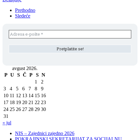
Prethodno
Sledeće
avgust 2026.
P
U
S
Č
P
S
N
1
2
3
4
5
6
7
8
9
10
11
12
13
14
15
16
17
18
19
20
21
22
23
24
25
26
27
28
29
30
31
« jul
NIS – Zajednici zajedno 2026
POKRAJINSKI SEKRETARIJAT ZA SOCIJALNU