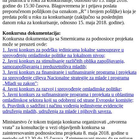
na pisarnicu u roku za konkurisanje, odnosno do 15. maja 2018.
godine do 15:30 časova. Blagovremena je i prijava poslata
preporučenom pošiljkom (sa oznakom „R” i brojem pošiljke) koja je
predata pošti u roku za konkurisanje (zaključno sa poslednjim
danom roka za konkurisanje, odnosno 15. maja 2018. godine).
Konkursna dokumentacija:
Konkursna dokumentacija sa Smernicama za podnosioce projekata
može se preuzeti ovde:
1. Javni konkurs za podršku jedinicama lokalne samouprave u
sprovođenju omladinske politike na lokalnom nivou;
2. Javni konkurs za stimulisanje različitih oblika zapošljavanja,
samozapošljavanja i preduzetništva mladih;
3. Javni konkurs za finansiranje i sufinansiranje programa i projekata
za sprovođenje ciljeva Nacionalne strategije za mlade i programa
„Mladi su zakon”;
4. Javni konkurs za razvoj i sprovođenje omladinske politike;
5. Javni konkurs za sufinansiranje programa i projekata u oblastima
omladinskog sektora koji su odobreni od strane Evropske komisije;
6. Pravilnik o sadržini i načinu vođenja jedinstvene evidencije
udruženja mladih, udruženja za mlade i njihovih saveza.
Ministarstvo će tokom trajanja konkursa organizovati „otvorena
vrata” za konsultacije u vezi objavljenih konkursa sa
zainteresovanim podnosiocima projekata 8. maja 2018. godine u
periodu od 12.30 do 15 časova. Zainteresovani mogu da se prijave