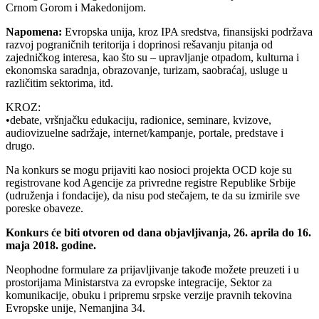
Crnom Gorom i Makedonijom.
Napomena:
Evropska unija, kroz IPA sredstva, finansijski podržava
razvoj pograničnih teritorija i doprinosi rešavanju pitanja od
zajedničkog interesa, kao što su – upravljanje otpadom, kulturna i
ekonomska saradnja, obrazovanje, turizam, saobraćaj, usluge u
različitim sektorima, itd.
KROZ:
•debate, vršnjačku edukaciju, radionice, seminare, kvizove,
audiovizuelne sadržaje, internet/kampanje, portale, predstave i
drugo.
Na konkurs se mogu prijaviti kao nosioci projekta OCD koje su
registrovane kod Agencije za privredne registre Republike Srbije
(udruženja i fondacije), da nisu pod stečajem, te da su izmirile sve
poreske obaveze.
Konkurs će biti otvoren od dana objavljivanja, 26. aprila do 16.
maja 2018. godine.
Neophodne formulare za prijavljivanje takođe možete preuzeti i u
prostorijama Ministarstva za evropske integracije, Sektor za
komunikacije, obuku i pripremu srpske verzije pravnih tekovina
Evropske unije, Nemanjina 34.