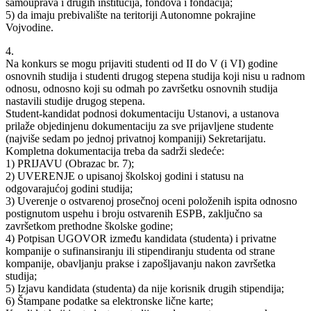
samouprava i drugih institucija, fondova i fondacija;
5) da imaju prebivalište na teritoriji Autonomne pokrajine
Vojvodine.
4.
Na konkurs se mogu prijaviti studenti od II do V (i VI) godine
osnovnih studija i studenti drugog stepena studija koji nisu u radnom
odnosu, odnosno koji su odmah po završetku osnovnih studija
nastavili studije drugog stepena.
Student-kandidat podnosi dokumentaciju Ustanovi, a ustanova
prilaže objedinjenu dokumentaciju za sve prijavljene studente
(najviše sedam po jednoj privatnoj kompaniji) Sekretarijatu.
Kompletna dokumentacija treba da sadrži sledeće:
1) PRIJAVU (Obrazac br. 7);
2) UVERENJE o upisanoj školskoj godini i statusu na
odgovarajućoj godini studija;
3) Uverenje o ostvarenoj prosečnoj oceni položenih ispita odnosno
postignutom uspehu i broju ostvarenih ESPB, zaključno sa
završetkom prethodne školske godine;
4) Potpisan UGOVOR između kandidata (studenta) i privatne
kompanije o sufinansiranju ili stipendiranju studenta od strane
kompanije, obavljanju prakse i zapošljavanju nakon završetka
studija;
5) Izjavu kandidata (studenta) da nije korisnik drugih stipendija;
6) Štampane podatke sa elektronske lične karte;