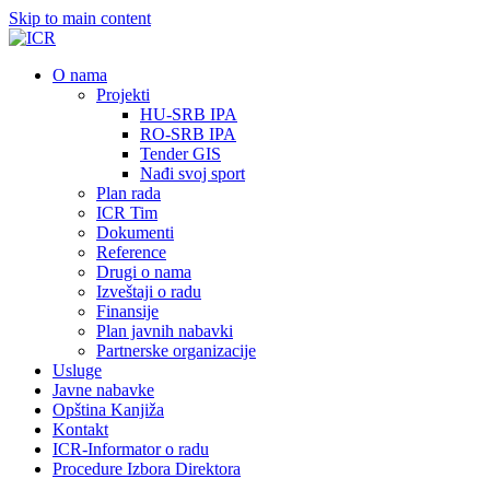
Skip to main content
О nama
Projekti
HU-SRB IPA
RO-SRB IPA
Tender GIS
Nađi svoj sport
Plan rada
ICR Tim
Dokumenti
Reference
Drugi o nama
Izveštaji o radu
Finansije
Plan javnih nabavki
Partnerske organizacije
Usluge
Javne nabavke
Opština Kanjiža
Kontakt
ICR-Informator o radu
Procedure Izbora Direktora