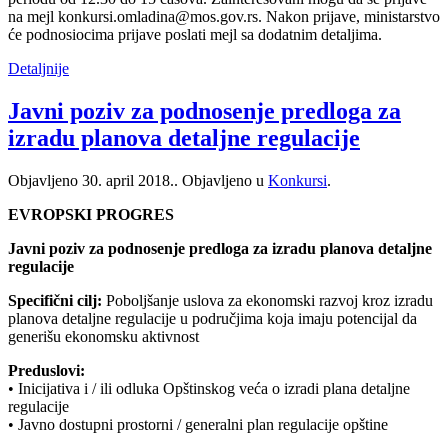
na mejl konkursi.omladina@mos.gov.rs. Nakon prijave, ministarstvo
će podnosiocima prijave poslati mejl sa dodatnim detaljima.
Detaljnije
Javni poziv za podnosenje predloga za
izradu planova detaljne regulacije
Objavljeno
30. april 2018.
. Objavljeno u
Konkursi
.
EVROPSKI PROGRES
Javni poziv za podnosenje predloga za izradu planova detaljne
regulacije
Specifični cilj:
Poboljšanje uslova za ekonomski razvoj kroz izradu
planova detaljne regulacije u područjima koja imaju potencijal da
generišu ekonomsku aktivnost
Preduslovi:
• Inicijativa i / ili odluka Opštinskog veća o izradi plana detaljne
regulacije
• Javno dostupni prostorni / generalni plan regulacije opštine