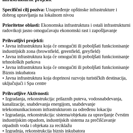
Specifični cilj poziva:
Unapređenje opštinske infrastrukture i
dobrog upravljanja na lokalnom nivou
Prioritetne oblasti:
Ekonomska infrastruktura i ostali infrastrukturni
radovikoji jasno omogućavaju ekonomski rast i zapošljavanje
Prihvatljivi projekti:
• Javna infrastruktura koja će omogućiti ili poboljšati funkcionisanje
industrijskih zona (brownfield, greenfield, greyfield)
• Javna infrastruktura koja će omogućiti ili poboljšati funkcionisanje
tehnoloških parkova
• Javna infrastruktura koja će omogućiti ili poboljšati funkcionisanje
Biznis inkubatora
• Javna infrastruktura koja doprinosi razvoju turističkih destinacija,
uključujući i Spa centre
Prihvatljive Aktivnosti:
• Izgradanja, rekonstrukcija: prilaznih puteva, vodosnabdevanja,
kanalizacije, snabdevanja energijom, snabdevanje
telekomunikacionom infrastrukturom za određenu lokaciju
• Izgradanja, rekonstrukcija: sistema/objekata za upravljanje čvrstim
industrijskim otpadom, industrijskih sistema za prečišćavanje
otpadnih voda i objekata za reciklažu
• Izgradnja, rekonstrukcija biznis inkubatora