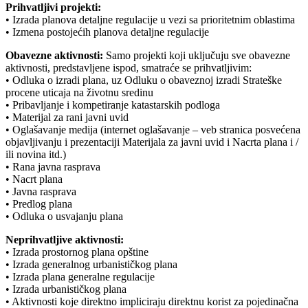
Prihvatljivi projekti:
• Izrada planova detaljne regulacije u vezi sa prioritetnim oblastima
• Izmena postojećih planova detaljne regulacije
Obavezne aktivnosti:
Samo projekti koji uključuju sve obavezne
aktivnosti, predstavljene ispod, smatraće se prihvatljivim:
• Odluka o izradi plana, uz Odluku o obaveznoj izradi Strateške
procene uticaja na životnu sredinu
• Pribavljanje i kompetiranje katastarskih podloga
• Materijal za rani javni uvid
• Oglašavanje medija (internet oglašavanje – veb stranica posvećena
objavljivanju i prezentaciji Materijala za javni uvid i Nacrta plana i /
ili novina itd.)
• Rana javna rasprava
• Nacrt plana
• Javna rasprava
• Predlog plana
• Odluka o usvajanju plana
Neprihvatljive aktivnosti:
• Izrada prostornog plana opštine
• Izrada generalnog urbanističkog plana
• Izrada plana generalne regulacije
• Izrada urbanističkog plana
• Aktivnosti koje direktno impliciraju direktnu korist za pojedinačna