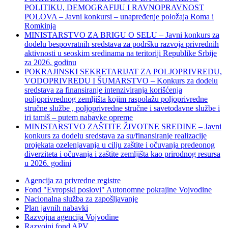
POLITIKU, DEMOGRAFIJU I RAVNOPRAVNOST
POLOVA – Javni konkursi – unapređenje položaja Roma i
Romkinja
MINISTARSTVO ZA BRIGU O SELU – Javni konkurs za
dodelu bespovratnih sredstava za podršku razvoja privrednih
aktivnosti u seoskim sredinama na teritoriji Republike Srbije
za 2026. godinu
POKRAJINSKI SEKRETARIJAT ZA POLJOPRIVREDU,
VODOPRIVREDU I ŠUMARSTVO – Konkurs za dodelu
sredstava za finansiranje intenziviranja korišćenja
poljoprivrednog zemljišta kojim raspolažu poljoprivredne
stručne službe , poljoprivredne stručne i savetodavne službe i
iri tamiš ‒ putem nabavke opreme
MINISTARSTVO ZAŠTITE ŽIVOTNE SREDINE – Javni
konkurs za dodelu sredstava za su/finansiranje realizacije
projekata ozelenjavanja u cilju zaštite i očuvanja predeonog
diverziteta i očuvanja i zaštite zemljišta kao prirodnog resursa
u 2026. godini
Agencija za privredne registre
Fond "Evropski poslovi" Autonomne pokrajine Vojvodine
Nacionalna služba za zapošljavanje
Plan javnih nabavki
Razvojna agencija Vojvodine
Razvojni fond APV