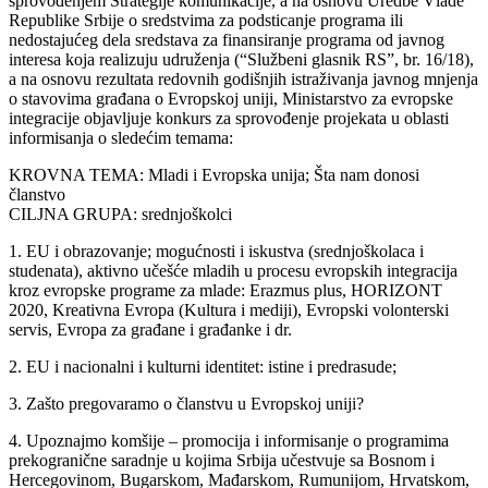
sprovođenjem Strategije komunikacije, a na osnovu Uredbe Vlade
Republike Srbije o sredstvima za podsticanje programa ili
nedostajućeg dela sredstava za finansiranje programa od javnog
interesa koja realizuju udruženja (“Službeni glasnik RS”, br. 16/18),
a na osnovu rezultata redovnih godišnjih istraživanja javnog mnjenja
o stavovima građana o Evropskoj uniji, Ministarstvo za evropske
integracije objavljuje konkurs za sprovođenje projekata u oblasti
informisanja o sledećim temama:
KROVNA TEMA: Mladi i Evropska unija; Šta nam donosi
članstvo
CILJNA GRUPA: srednjoškolci
1. EU i obrazovanje; mogućnosti i iskustva (srednjoškolaca i
studenata), aktivno učešće mladih u procesu evropskih integracija
kroz evropske programe za mlade: Erazmus plus, HORIZONT
2020, Kreativna Evropa (Kultura i mediji), Evropski volonterski
servis, Evropa za građane i građanke i dr.
2. EU i nacionalni i kulturni identitet: istine i predrasude;
3. Zašto pregovaramo o članstvu u Evropskoj uniji?
4. Upoznajmo komšije – promocija i informisanje o programima
prekogranične saradnje u kojima Srbija učestvuje sa Bosnom i
Hercegovinom, Bugarskom, Mađarskom, Rumunijom, Hrvatskom,