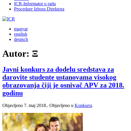
ICR-Informator o radu
Procedure Izbora Direktora
magyar
english
deutsch
Autor:
Ξ
Javni konkurs za dodelu sredstava za
darovite studente ustanovama visokog
obrazovanja čiji je osnivač APV za 2018.
godinu
Objavljeno
7. maj 2018.
. Objavljeno u
Konkursi
.