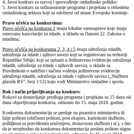
4. Javni konkurs za razvoj i sprovođenje omladinske politike;
5. Javni konkurs za sufinansiranje programa i projekata u oblastima
omladinskog sektora koji su odobreni od strane Evropske komisije.
Pravo učešća na konkursima:
Pravo učešća na konkursu 1
imaju lokalne samouprave koje imaju
osnovanu kancelariju za mlade, u skladu sa članom 22. Zakona o
mladima;
Pravo učešća na konkursima 2, 3, 4 i 5
imaju udruženja mladih,
udruženja za mlade i njihovi savezi koji su registrovani na teritoriji
Republike Srbije; koji su upisani u Jedinstvenu evidenciju udruženja
mladih, udruženja za mlade i njihovih saveza, u skladu sa
Pravilnikom o sadržini i načinu vođenja jedinstvene evidencije
udruženja mladih, udruženja za mlade i njihovih saveza („Službeni
glasnik RS”, broj 1/12) koju vodi Ministarstvo omladine i sporta.
Rok i način prijavljivanja na konkurs:
Rokovi za dostavljanje predloga programa i projekata su 15 dana od
dana objavljivanja konkursa, odnosno do 15. maja 2018. godine.
Konkursna dokumentacija se predaje na pisarnicu ministarstva ili
šalje poštom (običnom poštom, post ekspres, kurirskom službom,
pošiljkom sa potvrđenim uručenjem, dostavnom službom i sl.), s tim
da je neophodno da konkursna dokumentacija poslata poštom stigne