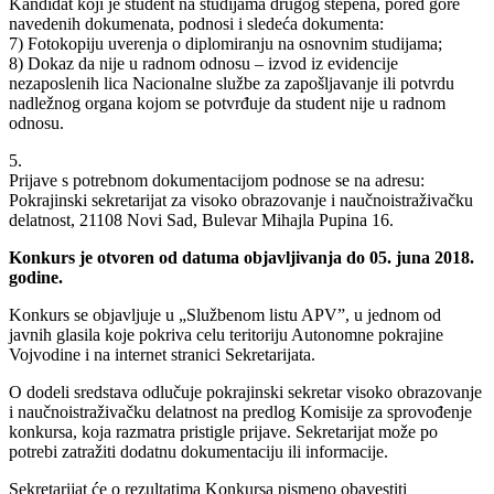
Kandidat koji je student na studijama drugog stepena, pored gore
navedenih dokumenata, podnosi i sledeća dokumenta:
7) Fotokopiju uverenja o diplomiranju na osnovnim studijama;
8) Dokaz da nije u radnom odnosu – izvod iz evidencije
nezaposlenih lica Nacionalne službe za zapošljavanje ili potvrdu
nadležnog organa kojom se potvrđuje da student nije u radnom
odnosu.
5.
Prijave s potrebnom dokumentacijom podnose se na adresu:
Pokrajinski sekretarijat za visoko obrazovanje i naučnoistraživačku
delatnost, 21108 Novi Sad, Bulevar Mihajla Pupina 16.
Konkurs je otvoren od datuma objavljivanja do 05. juna 2018.
godine.
Konkurs se objavljuje u „Službenom listu APV”, u jednom od
javnih glasila koje pokriva celu teritoriju Autonomne pokrajine
Vojvodine i na internet stranici Sekretarijata.
O dodeli sredstava odlučuje pokrajinski sekretar visoko obrazovanje
i naučnoistraživačku delatnost na predlog Komisije za sprovođenje
konkursa, koja razmatra pristigle prijave. Sekretarijat može po
potrebi zatražiti dodatnu dokumentaciju ili informacije.
Sekretarijat će o rezultatima Konkursa pismeno obavestiti