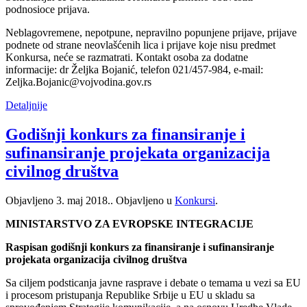
podnosioce prijava.
Neblagovremene, nepotpune, nepravilno popunjene prijave, prijave
podnete od strane neovlašćenih lica i prijave koje nisu predmet
Konkursa, neće se razmatrati. Kontakt osoba za dodatne
informacije: dr Željka Bojanić, telefon 021/457-984, e-mail:
Zeljka.Bojanic@vojvodina.gov.rs
Detaljnije
Godišnji konkurs za finansiranje i
sufinansiranje projekata organizacija
civilnog društva
Objavljeno
3. maj 2018.
. Objavljeno u
Konkursi
.
MINISTARSTVO ZA EVROPSKE INTEGRACIJE
Raspisan godišnji konkurs za finansiranje i sufinansiranje
projekata organizacija civilnog društva
Sa ciljem podsticanja javne rasprave i debate o temama u vezi sa EU
i procesom pristupanja Republike Srbije u EU u skladu sa