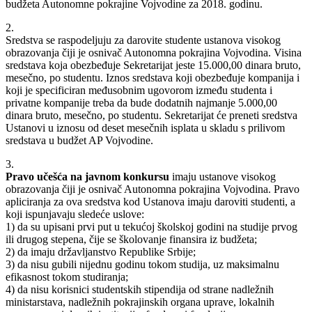
budžeta Autonomne pokrajine Vojvodine za 2018. godinu.
2.
Sredstva se raspodeljuju za darovite studente ustanova visokog
obrazovanja čiji je osnivač Autonomna pokrajina Vojvodina. Visina
sredstava koja obezbeđuje Sekretarijat jeste 15.000,00 dinara bruto,
mesečno, po studentu. Iznos sredstava koji obezbeđuje kompanija i
koji je specificiran međusobnim ugovorom između studenta i
privatne kompanije treba da bude dodatnih najmanje 5.000,00
dinara bruto, mesečno, po studentu. Sekretarijat će preneti sredstva
Ustanovi u iznosu od deset mesečnih isplata u skladu s prilivom
sredstava u budžet AP Vojvodine.
3.
Pravo učešća na javnom konkursu
imaju ustanove visokog
obrazovanja čiji je osnivač Autonomna pokrajina Vojvodina. Pravo
apliciranja za ova sredstva kod Ustanova imaju daroviti studenti, a
koji ispunjavaju sledeće uslove:
1) da su upisani prvi put u tekućoj školskoj godini na studije prvog
ili drugog stepena, čije se školovanje finansira iz budžeta;
2) da imaju državljanstvo Republike Srbije;
3) da nisu gubili nijednu godinu tokom studija, uz maksimalnu
efikasnost tokom studiranja;
4) da nisu korisnici studentskih stipendija od strane nadležnih
ministarstava, nadležnih pokrajinskih organa uprave, lokalnih