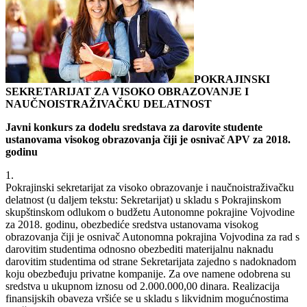
POKRAJINSKI
SEKRETARIJAT ZA VISOKO OBRAZOVANJE I
NAUČNOISTRAŽIVAČKU DELATNOST
Javni konkurs za dodelu sredstava za darovite studente
ustanovama visokog obrazovanja čiji je osnivač APV za 2018.
godinu
1.
Pokrajinski sekretarijat za visoko obrazovanje i naučnoistraživačku
delatnost (u daljem tekstu: Sekretarijat) u skladu s Pokrajinskom
skupštinskom odlukom o budžetu Autonomne pokrajine Vojvodine
za 2018. godinu, obezbediće sredstva ustanovama visokog
obrazovanja čiji je osnivač Autonomna pokrajina Vojvodina za rad s
darovitim studentima odnosno obezbediti materijalnu naknadu
darovitim studentima od strane Sekretarijata zajedno s nadoknadom
koju obezbeđuju privatne kompanije. Za ove namene odobrena su
sredstva u ukupnom iznosu od 2.000.000,00 dinara. Realizacija
finansijskih obaveza vršiće se u skladu s likvidnim mogućnostima