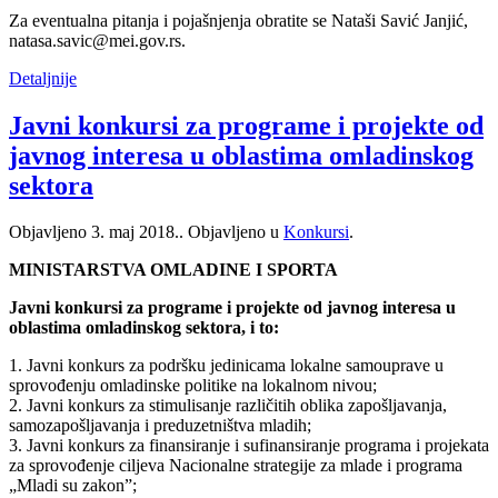
Za eventualna pitanja i pojašnjenja obratite se Nataši Savić Janjić,
natasa.savic@mei.gov.rs.
Detaljnije
Javni konkursi za programe i projekte od
javnog interesa u oblastima omladinskog
sektora
Objavljeno
3. maj 2018.
. Objavljeno u
Konkursi
.
MINISTARSTVA OMLADINE I SPORTA
Javni konkursi za programe i projekte od javnog interesa u
oblastima omladinskog sektora, i to:
1. Javni konkurs za podršku jedinicama lokalne samouprave u
sprovođenju omladinske politike na lokalnom nivou;
2. Javni konkurs za stimulisanje različitih oblika zapošljavanja,
samozapošljavanja i preduzetništva mladih;
3. Javni konkurs za finansiranje i sufinansiranje programa i projekata
za sprovođenje ciljeva Nacionalne strategije za mlade i programa
„Mladi su zakon”;