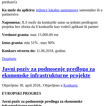
preduzeća
Ko može da aplicira:
jedinice lokalne samouprave
samostalno ili u
partnerstvu
Napomena:
JLS može da konkuriše samo sa jednim predlogom
projekta bez obzira da li konkuriše kao vodeći aplikant ili partner
Vrednost granta:
max 15.000.00 eur
Iznos granta:
min 51% , max 90%
Konkurs otvoren do:
11.06.2018. godine.
Detaljnije
Javni poziv za podnosenje predloga za
ekonomske infrastrukturne projekte
Objavljeno
30. april 2018.
. Objavljeno u
Konkursi
.
EVROPSKI PROGRES
Javni poziv za podnosenje predloga za ekonomske
infrastrukturne projekte