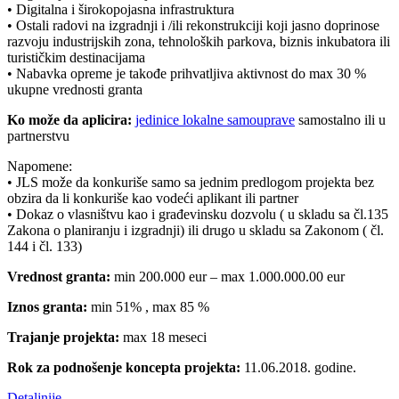
• Digitalna i širokopojasna infrastruktura
• Ostali radovi na izgradnji i /ili rekonstrukciji koji jasno doprinose
razvoju industrijskih zona, tehnoloških parkova, biznis inkubatora ili
turističkim destinacijama
• Nabavka opreme je takođe prihvatljiva aktivnost do max 30 %
ukupne vrednosti granta
Ko može da aplicira:
jedinice lokalne samouprave
samostalno ili u
partnerstvu
Napomene:
• JLS može da konkuriše samo sa jednim predlogom projekta bez
obzira da li konkuriše kao vodeći aplikant ili partner
• Dokaz o vlasništvu kao i građevinsku dozvolu ( u skladu sa čl.135
Zakona o planiranju i izgradnji) ili drugo u skladu sa Zakonom ( čl.
144 i čl. 133)
Vrednost granta:
min 200.000 eur – max 1.000.000.00 eur
Iznos granta:
min 51% , max 85 %
Trajanje projekta:
max 18 meseci
Rok za podnošenje koncepta projekta:
11.06.2018. godine.
Detaljnije