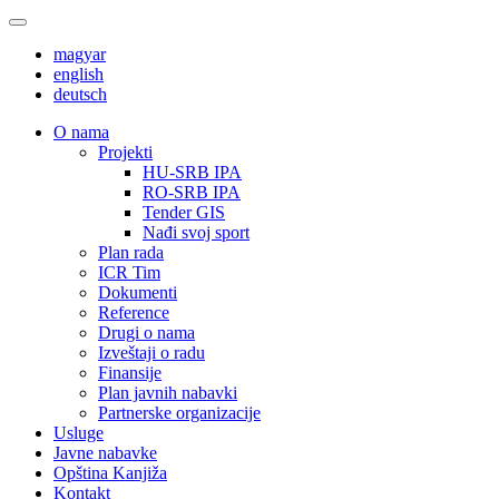
magyar
english
deutsch
О nama
Projekti
HU-SRB IPA
RO-SRB IPA
Tender GIS
Nađi svoj sport
Plan rada
ICR Tim
Dokumenti
Reference
Drugi o nama
Izveštaji o radu
Finansije
Plan javnih nabavki
Partnerske organizacije
Usluge
Javne nabavke
Opština Kanjiža
Kontakt