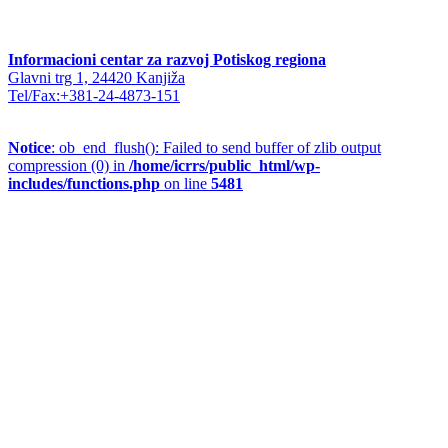
Informacioni centar za razvoj Potiskog regiona
Glavni trg 1, 24420 Kanjiža
Tel/Fax:+381-24-4873-151
Notice
: ob_end_flush(): Failed to send buffer of zlib output
compression (0) in
/home/icrrs/public_html/wp-
includes/functions.php
on line
5481