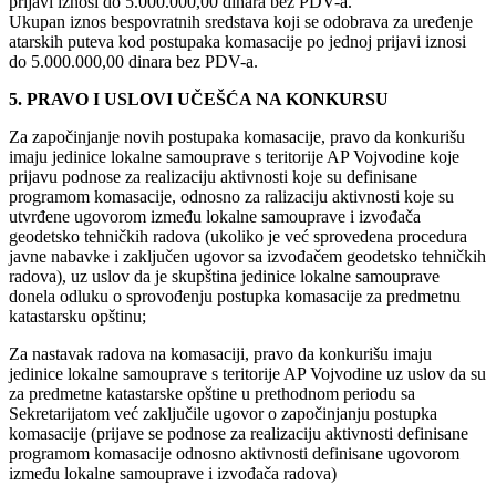
prijavi iznosi do 5.000.000,00 dinara bez PDV-a.
Ukupan iznos bespovratnih sredstava koji se odobrava za uređenje
atarskih puteva kod postupaka komasacije po jednoj prijavi iznosi
do 5.000.000,00 dinara bez PDV-a.
5. PRAVO I USLOVI UČEŠĆA NA KONKURSU
Za započinjanje novih postupaka komasacije, pravo da konkurišu
imaju jedinice lokalne samouprave s teritorije AP Vojvodine koje
prijavu podnose za realizaciju aktivnosti koje su definisane
programom komasacije, odnosno za ralizaciju aktivnosti koje su
utvrđene ugovorom između lokalne samouprave i izvođača
geodetsko tehničkih radova (ukoliko je već sprovedena procedura
javne nabavke i zaključen ugovor sa izvođačem geodetsko tehničkih
radova), uz uslov da je skupština jedinice lokalne samouprave
donela odluku o sprovođenju postupka komasacije za predmetnu
katastarsku opštinu;
Za nastavak radova na komasaciji, pravo da konkurišu imaju
jedinice lokalne samouprave s teritorije AP Vojvodine uz uslov da su
za predmetne katastarske opštine u prethodnom periodu sa
Sekretarijatom već zaključile ugovor o započinjanju postupka
komasacije (prijave se podnose za realizaciju aktivnosti definisane
programom komasacije odnosno aktivnosti definisane ugovorom
između lokalne samouprave i izvođača radova)