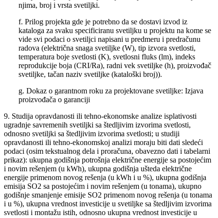
njima, broj i vrsta svetiljki.
f. Prilog projekta gde je potrebno da se dostavi izvod iz
kataloga za svaku specificiranu svetiljku u projektu na kome se
vide svi podaci o svetiljci napisani u predmeru i predračunu
radova (električna snaga svetiljke (W), tip izvora svetlosti,
temperatura boje svetlosti (K), svetlosni fluks (lm), indeks
reprodukcije boja (CRI/Ra), radni vek svetiljke (h), proizvođač
svetiljke, tačan naziv svetiljke (kataloški broj)).
g. Dokaz o garantnom roku za projektovane svetiljke: Izjava
proizvođača o garanciji
9. Studija opravdanosti ili tehno-ekonomske analize isplativosti
ugradnje savremenih svetiljki sa štedljivim izvorima svetlosti,
odnosno svetiljki sa štedljivim izvorima svetlosti; u studiji
opravdanosti ili tehno-ekonomskoj analizi moraju biti dati sledeći
podaci (osim tekstualnog dela i proračuna, obavezno dati i tabelarni
prikaz): ukupna godišnja potrošnja električne energije sa postojećim
i novim rešenjem (u kWh), ukupna godišnja ušteda električne
energije primenom novog rešenja (u kWh i u %), ukupna godišnja
emisija SO2 sa postojećim i novim rešenjem (u tonama), ukupno
godišnje smanjenje emisije SO2 primenom novog rešenja (u tonama
i u %), ukupna vrednost investicije u svetiljke sa štedljivim izvorima
svetlosti i montažu istih, odnosno ukupna vrednost investicije u