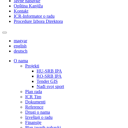
Javne nabavke
Opština Kanjiža
Kontakt
ICR-Informator o radu
Procedure Izbora Direktora
magyar
english
deutsch
О nama
Projekti
HU-SRB IPA
RO-SRB IPA
Tender GIS
Nađi svoj sport
Plan rada
ICR Tim
Dokumenti
Reference
Drugi o nama
Izveštaji o radu
Finansije
Plan javnih nabavki