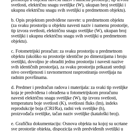
svetlosti, električnu snagu svetiljke (W), ukupan broj svetiljki i
ukupnu električnu snagu svih svetiljki u predmetnom objektu).
b. Opis projektom predviđene rasvete: u predmetnom objektu
(za svaku prostoriju u objektu navesti naziv i namenu prostorije,
tip izvora svetlosti, električnu snagu svetiljke (W), ukupan broj
svetiljki i ukupnu električnu snagu svih svetiljki u predmetnom
objektu).
c. Fotometrijski proračun: za svaku prostoriju u predmetnom
objektu (ukoliko su prostorije identične po dimenzijama i broju
svetiljki, dovoljno je obraditi jednu prostoriju i navesti nazive
svih identičnih prostorija), za svaku prostoriju prikazati srednji
nivo osvetljenosti i ravnomernost rasprostiranja osvetljaja na
radnim površinama.
d. Predmer i predračun radova i materijala: za svaki tip svetiljke
koja je predviđena i obrađena u fotometrijskom proračunu
navesti električnu snagu svetiljke (W), tip izvora svetlosti,
temperaturu boje svetlosti (K), svetlosni fluks (lm), indeks
reprodukcije boja (CRI/Ra), radni vek svetiljke (h),
proizvođača svetiljke, tačan naziv svetiljke (kataloški broj).
e. Grafičku dokumentaciju: Osnova objekta na kojoj su ucrtane
sve prostorije objekta, dispozicija svih predviđenih svetiljki u