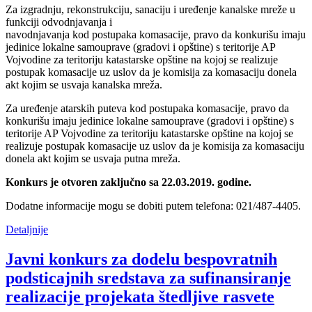
Za izgradnju, rekonstrukciju, sanaciju i uređenje kanalske mreže u
funkciji odvodnjavanja i
navodnjavanja kod postupaka komasacije, pravo da konkurišu imaju
jedinice lokalne samouprave (gradovi i opštine) s teritorije AP
Vojvodine za teritoriju katastarske opštine na kojoj se realizuje
postupak komasacije uz uslov da je komisija za komasaciju donela
akt kojim se usvaja kanalska mreža.
Za uređenje atarskih puteva kod postupaka komasacije, pravo da
konkurišu imaju jedinice lokalne samouprave (gradovi i opštine) s
teritorije AP Vojvodine za teritoriju katastarske opštine na kojoj se
realizuje postupak komasacije uz uslov da je komisija za komasaciju
donela akt kojim se usvaja putna mreža.
Konkurs je otvoren zaključno sa 22.03.2019. godine.
Dodatne informacije mogu se dobiti putem telefona: 021/487-4405.
Detaljnije
Javni konkurs za dodelu bespovratnih
podsticajnih sredstava za sufinansiranje
realizacije projekata štedljive rasvete