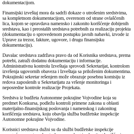
dokumentacijom.
Finansijski izveštaj mora da sadrži dokaze o utrošenim sredstvima,
sa kompletnom dokumentacijom, overenom od strane ovlašćenih
lica, kojom se opravdava namensko i zakonito korišćenje dobijenih
sredstava, kao i preostalih sredstava potrebnih za realizaciju projekta
(dokumentaciju o sprovedenom postupku javnih nabavki, izvode iz
Uprave za trezor, fakture, ugovore, i drugu finansijsku
dokumentaciju).
Davalac sredstava zadržava pravo da od Korisnika sredstava, prema
potrebi, zatraži dodatnu dokumentaciju i informacije.
Administrativnu kontrolu Izveštaja sprovodi Sekretarijat, kontrolom
izvršenja ugovornih obaveza i Izveštaja sa priloženim dokumentima.
Pokrajinski sekretar rešenjem može obrazuje posebnu komisiju iz
redova zaposlenih u Sekretarijatu za vršenje monitoringa i
neposredne kontrole realizacije Projekata.
Sredstva iz budžeta Autonomne pokrajine Vojvodine koja su
predmet Konkursa, podležu kontroli primene zakona u oblasti
materijalno-finansijskog poslovanja i namenskog i zakonitog
korišćenja sredstava, koju obavlja služba budžetske inspekcije
Autonomne pokrajine Vojvodine.
Korisnici sredstava dužni su da službi budžetske inspekcije