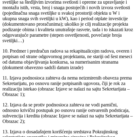
svetiljke sa štedljivim izvorima svetlosti i opreme za upravljanje i
montažu istih, vrsta, broj i snaga postojećih i novih izvora svetlosti
(pojedinačna snaga svetiljke u svakoj prostoriji objekta u W i
ukupna snaga svih svetiljki u kW), kao i period otplate investicije
(dokumentovano proračunima); ukoliko je cilj realizacije projekta
podizanje obima i kvaliteta unutrašnje rasvete, tada i to iskazati kroz
odgovarajuće parametre (stepen osvetljenosti, povećanje broja
svetiljki…)
10. Predmer i predračun radova sa rekapitualicojm radova, overen i
potpisan od strane odgovornog projektanta, ne stariji od šest meseci
od datuma objavljivanja konkursa, sa numerisanim stranama
(dokument obavezno sadrži datum izrade)
11. Izjava podnosioca zahteva da nema neizmirenih obaveza prema
Sekretarijatu, po osnovu ranije potpisanih ugovora, čiji je rok za
realizaciju istekao (obrazac Izjave se nalazi na sajtu Sekretarijata –
Obrazac 1);
12. Izjava da se protiv podnosioca zahteva ne vodi parnični,
odnosno krivični postupak po osnovu ranije ostvarenih podsticaja,
subvencija i kredita (obrazac Izjave se nalazi na sajtu Sekretarijata –
Obrazac 2);
13. Izjava o dosadašnjem korišćenju sredstava Pokrajinskog