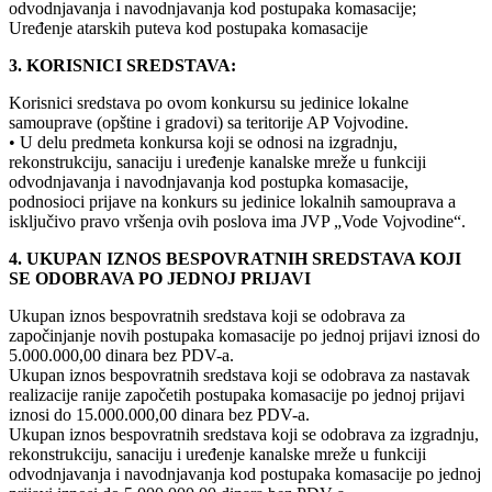
odvodnjavanja i navodnjavanja kod postupaka komasacije;
Uređenje atarskih puteva kod postupaka komasacije
3. KORISNICI SREDSTAVA:
Korisnici sredstava po ovom konkursu su jedinice lokalne
samouprave (opštine i gradovi) sa teritorije AP Vojvodine.
• U delu predmeta konkursa koji se odnosi na izgradnju,
rekonstrukciju, sanaciju i uređenje kanalske mreže u funkciji
odvodnjavanja i navodnjavanja kod postupka komasacije,
podnosioci prijave na konkurs su jedinice lokalnih samouprava a
isključivo pravo vršenja ovih poslova ima JVP „Vode Vojvodine“.
4. UKUPAN IZNOS BESPOVRATNIH SREDSTAVA KOJI
SE ODOBRAVA PO JEDNOJ PRIJAVI
Ukupan iznos bespovratnih sredstava koji se odobrava za
započinjanje novih postupaka komasacije po jednoj prijavi iznosi do
5.000.000,00 dinara bez PDV-a.
Ukupan iznos bespovratnih sredstava koji se odobrava za nastavak
realizacije ranije započetih postupaka komasacije po jednoj prijavi
iznosi do 15.000.000,00 dinara bez PDV-a.
Ukupan iznos bespovratnih sredstava koji se odobrava za izgradnju,
rekonstrukciju, sanaciju i uređenje kanalske mreže u funkciji
odvodnjavanja i navodnjavanja kod postupaka komasacije po jednoj