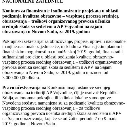
NACIONALNE ZAJEDNICE
Konkurs za finansiranje i sufinansiranje projekata u oblasti
podizanja kvaliteta obrazovno – vaspitnog procesa srednjeg
obrazovanja – troškovi organizovanog prevoza učenika
srednjih škola sa sedištem u AP Vojvodini na sajam
obrazovanja u Novom Sadu, za 2019. godinu
Pokrajinski sekretarijat za obrazovanje, propise, upravu i nacionalne
manjine-nacionale zajednice će, u skladu sa Finansijskim planom i
finansijskim mogućnostima u budžetskoj 2019. godini, finansirati i
sufinansirati projekte u oblasti podizanja kvaliteta obrazovno-
vaspitnog procesa srednjeg obrazovanja – troškovi organizovanog
prevoza učenika srednjih škola sa sedištem u APV na Sajam
obrazovanja u Novom Sadu, za 2019. godinu u uznosu od
3.000.000,00 dinara.
Pravo učestvovanja
na Konkursu imaju ustanove srednjeg
obrazovanja na teritoriji AP Vojvodine, čiji je osnivač Republika
Srbija, autonomna pokrajina ili jedinica lokalne samouprave.
Navedena sredstva namenjena su za podizanje kvaliteta obrazovno-
vaspitnog procesa srednjeg obrazovanja – za troškove
organizovanog prevoza učenika srednjih škola sa sedištem u APV
na Sajam obrazovanja, koji će se održati u periodu 7 do 9 marta
2019. godine u Novom Sadu.