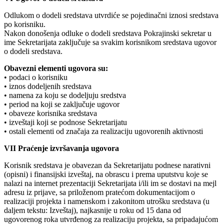
Odlukom o dodeli sredstava utvrdiće se pojedinačni iznosi sredstava
po korisniku.
Nakon donošenja odluke o dodeli sredstava Pokrajinski sekretar u
ime Sekretarijata zaključuje sa svakim korisnikom sredstava ugovor
o dodeli sredstava.
Obavezni elementi ugovora su:
• podaci o korisniku
• iznos dodeljenih sredstava
• namena za koju se dodeljuju sredstva
• period na koji se zaključuje ugovor
• obaveze korisnika sredstava
• izveštaji koji se podnose Sekretarijatu
• ostali elementi od značaja za realizaciju ugovorenih aktivnosti
VII Praćenje izvršavanja ugovora
Korisnik sredstava je obavezan da Sekretarijatu podnese narativni
(opisni) i finansijski izveštaj, na obrascu i prema uputstvu koje se
nalazi na internet prezentaciji Sekretarijata i/ili im se dostavi na mejl
adresu iz prijave, sa priloženom pratećom dokumentacijom o
realizaciji projekta i namenskom i zakonitom utrošku sredstava (u
daljem tekstu: Izveštaj), najkasnije u roku od 15 dana od
ugovorenog roka utvrđenog za realizaciju projekta, sa pripadajućom