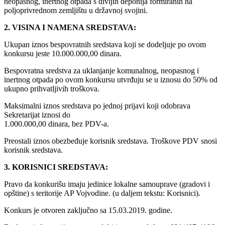
neopasnog, inertnog otpada s divljih deponija formiranih na
poljoprivrednom zemljištu u državnoj svojini.
2. VISINA I NAMENA SREDSTAVA:
Ukupan iznos bespovratnih sredstava koji se dodeljuje po ovom
konkursu jeste 10.000.000,00 dinara.
Bespovratna sredstva za uklanjanje komunalnog, neopasnog i
inertnog otpada po ovom konkursu utvrđuju se u iznosu do 50% od
ukupno prihvatljivih troškova.
Maksimalni iznos sredstava po jednoj prijavi koji odobrava
Sekretarijat iznosi do
1.000.000,00 dinara, bez PDV-a.
Preostali iznos obezbeđuje korisnik sredstava. Troškove PDV snosi
korisnik sredstava.
3. KORISNICI SREDSTAVA:
Pravo da konkurišu imaju jedinice lokalne samouprave (gradovi i
opštine) s teritorije AP Vojvodine. (u daljem tekstu: Korisnici).
Konkurs je otvoren zaključno sa 15.03.2019. godine.