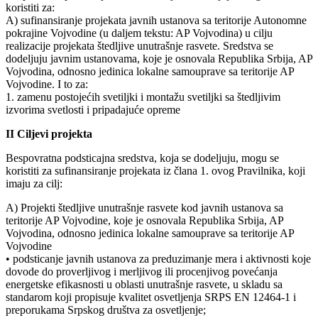
koristiti za:
A) sufinansiranje projekata javnih ustanova sa teritorije Autonomne
pokrajine Vojvodine (u daljem tekstu: AP Vojvodina) u cilju
realizacije projekata štedljive unutrašnje rasvete. Sredstva se
dodeljuju javnim ustanovama, koje je osnovala Republika Srbija, AP
Vojvodina, odnosno jedinica lokalne samouprave sa teritorije AP
Vojvodine. I to za:
1. zamenu postojećih svetiljki i montažu svetiljki sa štedljivim
izvorima svetlosti i pripadajuće opreme
II Ciljevi projekta
Bespovratna podsticajna sredstva, koja se dodeljuju, mogu se
koristiti za sufinansiranje projekata iz člana 1. ovog Pravilnika, koji
imaju za cilj:
A) Projekti štedljive unutrašnje rasvete kod javnih ustanova sa
teritorije AP Vojvodine, koje je osnovala Republika Srbija, AP
Vojvodina, odnosno jedinica lokalne samouprave sa teritorije AP
Vojvodine
• podsticanje javnih ustanova za preduzimanje mera i aktivnosti koje
dovode do proverljivog i merljivog ili procenjivog povećanja
energetske efikasnosti u oblasti unutrašnje rasvete, u skladu sa
standarom koji propisuje kvalitet osvetljenja SRPS EN 12464-1 i
preporukama Srpskog društva za osvetljenje;