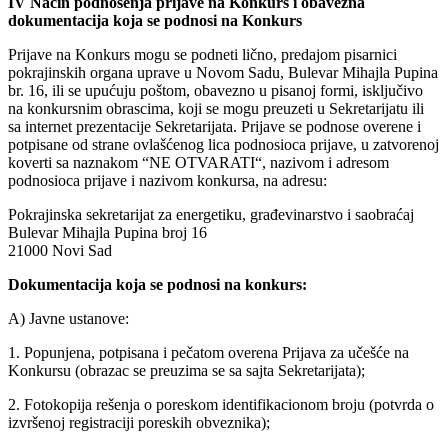
IV Način podnošenja prijave na Konkurs i obavezna
dokumentacija koja se podnosi na Konkurs
Prijave na Konkurs mogu se podneti lično, predajom pisarnici
pokrajinskih organa uprave u Novom Sadu, Bulevar Mihajla Pupina
br. 16, ili se upućuju poštom, obavezno u pisanoj formi, isključivo
na konkursnim obrascima, koji se mogu preuzeti u Sekretarijatu ili
sa internet prezentacije Sekretarijata. Prijave se podnose overene i
potpisane od strane ovlašćenog lica podnosioca prijave, u zatvorenoj
koverti sa naznakom “NE OTVARATI“, nazivom i adresom
podnosioca prijave i nazivom konkursa, na adresu:
Pokrajinska sekretarijat za energetiku, građevinarstvo i saobraćaj
Bulevar Mihajla Pupina broj 16
21000 Novi Sad
Dokumentacija koja se podnosi na konkurs:
A) Javne ustanove:
1. Popunjena, potpisana i pečatom overena Prijava za učešće na
Konkursu (obrazac se preuzima se sa sajta Sekretarijata);
2. Fotokopija rešenja o poreskom identifikacionom broju (potvrda o
izvršenoj registraciji poreskih obveznika);