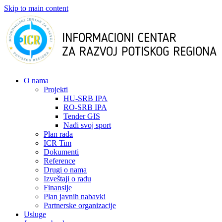
Skip to main content
О nama
Projekti
HU-SRB IPA
RO-SRB IPA
Tender GIS
Nađi svoj sport
Plan rada
ICR Tim
Dokumenti
Reference
Drugi o nama
Izveštaji o radu
Finansije
Plan javnih nabavki
Partnerske organizacije
Usluge