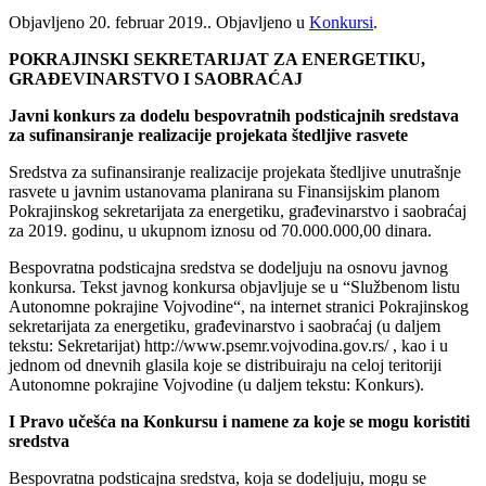
Objavljeno
20. februar 2019.
. Objavljeno u
Konkursi
.
POKRAJINSKI SEKRETARIJAT ZA ENERGETIKU,
GRAĐEVINARSTVO I SAOBRAĆAJ
Javni konkurs za dodelu bespovratnih podsticajnih sredstava
za sufinansiranje realizacije projekata štedljive rasvete
Sredstva za sufinansiranje realizacije projekata štedljive unutrašnje
rasvete u javnim ustanovama planirana su Finansijskim planom
Pokrajinskog sekretarijata za energetiku, građevinarstvo i saobraćaj
za 2019. godinu, u ukupnom iznosu od 70.000.000,00 dinara.
Bespovratna podsticajna sredstva se dodeljuju na osnovu javnog
konkursa. Tekst javnog konkursa objavljuje se u “Službenom listu
Autonomne pokrajine Vojvodine“, na internet stranici Pokrajinskog
sekretarijata za energetiku, građevinarstvo i saobraćaj (u daljem
tekstu: Sekretarijat) http://www.psemr.vojvodina.gov.rs/ , kao i u
jednom od dnevnih glasila koje se distribuiraju na celoj teritoriji
Autonomne pokrajine Vojvodine (u daljem tekstu: Konkurs).
I Pravo učešća na Konkursu i namene za koje se mogu koristiti
sredstva
Bespovratna podsticajna sredstva, koja se dodeljuju, mogu se