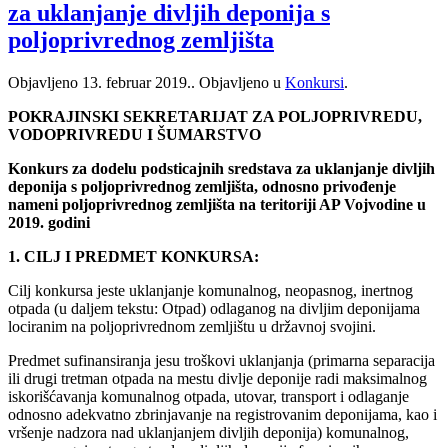
za uklanjanje divljih deponija s
poljoprivrednog zemljišta
Objavljeno
13. februar 2019.
. Objavljeno u
Konkursi
.
POKRAJINSKI SEKRETARIJAT ZA POLJOPRIVREDU,
VODOPRIVREDU I ŠUMARSTVO
Konkurs za dodelu podsticajnih sredstava za uklanjanje divljih
deponija s poljoprivrednog zemljišta, odnosno privođenje
nameni poljoprivrednog zemljišta na teritoriji AP Vojvodine u
2019. godini
1. CILJ I PREDMET KONKURSA:
Cilj konkursa jeste uklanjanje komunalnog, neopasnog, inertnog
otpada (u daljem tekstu: Otpad) odlaganog na divljim deponijama
lociranim na poljoprivrednom zemljištu u državnoj svojini.
Predmet sufinansiranja jesu troškovi uklanjanja (primarna separacija
ili drugi tretman otpada na mestu divlje deponije radi maksimalnog
iskorišćavanja komunalnog otpada, utovar, transport i odlaganje
odnosno adekvatno zbrinjavanje na registrovanim deponijama, kao i
vršenje nadzora nad uklanjanjem divljih deponija) komunalnog,