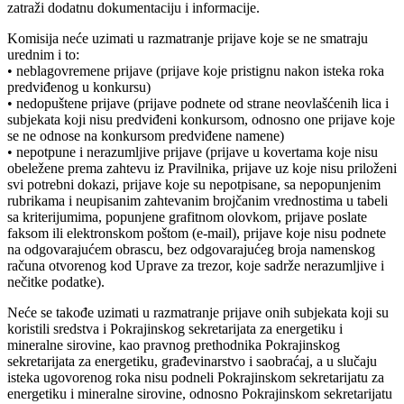
zatraži dodatnu dokumentaciju i informacije.
Komisija neće uzimati u razmatranje prijave koje se ne smatraju
urednim i to:
• neblagovremene prijave (prijave koje pristignu nakon isteka roka
predviđenog u konkursu)
• nedopuštene prijave (prijave podnete od strane neovlašćenih lica i
subjekata koji nisu predviđeni konkursom, odnosno one prijave koje
se ne odnose na konkursom predviđene namene)
• nepotpune i nerazumljive prijave (prijave u kovertama koje nisu
obeležene prema zahtevu iz Pravilnika, prijave uz koje nisu priloženi
svi potrebni dokazi, prijave koje su nepotpisane, sa nepopunjenim
rubrikama i neupisanim zahtevanim brojčanim vrednostima u tabeli
sa kriterijumima, popunjene grafitnom olovkom, prijave poslate
faksom ili elektronskom poštom (e-mail), prijave koje nisu podnete
na odgovarajućem obrascu, bez odgovarajućeg broja namenskog
računa otvorenog kod Uprave za trezor, koje sadrže nerazumljive i
nečitke podatke).
Neće se takođe uzimati u razmatranje prijave onih subjekata koji su
koristili sredstva i Pokrajinskog sekretarijata za energetiku i
mineralne sirovine, kao pravnog prethodnika Pokrajinskog
sekretarijata za energetiku, građevinarstvo i saobraćaj, a u slučaju
isteka ugovorenog roka nisu podneli Pokrajinskom sekretarijatu za
energetiku i mineralne sirovine, odnosno Pokrajinskom sekretarijatu