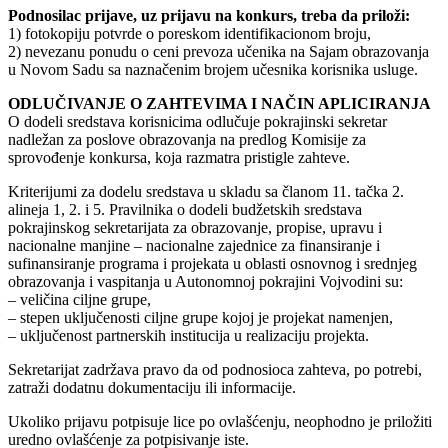
Podnosilac prijave, uz prijavu na konkurs, treba da priloži:
1) fotokopiju potvrde o poreskom identifikacionom broju,
2) nevezanu ponudu o ceni prevoza učenika na Sajam obrazovanja
u Novom Sadu sa naznačenim brojem učesnika korisnika usluge.
ODLUČIVANJE O ZAHTEVIMA I NAČIN APLICIRANJA
O dodeli sredstava korisnicima odlučuje pokrajinski sekretar
nadležan za poslove obrazovanja na predlog Komisije za
sprovođenje konkursa, koja razmatra pristigle zahteve.
Kriterijumi za dodelu sredstava u skladu sa članom 11. tačka 2.
alineja 1, 2. i 5. Pravilnika o dodeli budžetskih sredstava
pokrajinskog sekretarijata za obrazovanje, propise, upravu i
nacionalne manjine – nacionalne zajednice za finansiranje i
sufinansiranje programa i projekata u oblasti osnovnog i srednjeg
obrazovanja i vaspitanja u Autonomnoj pokrajini Vojvodini su:
– veličina ciljne grupe,
– stepen uključenosti ciljne grupe kojoj je projekat namenjen,
– uključenost partnerskih institucija u realizaciju projekta.
Sekretarijat zadržava pravo da od podnosioca zahteva, po potrebi,
zatraži dodatnu dokumentaciju ili informacije.
Ukoliko prijavu potpisuje lice po ovlašćenju, neophodno je priložiti
uredno ovlašćenje za potpisivanje iste.