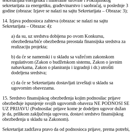
sekretarijata energetiku i mineralne sirovine i Pokrajinskog
sekretarijata za energetiku, građevinarstvo i saobraćaj, u poslednje 3
godine (obrazac Izjave se nalazi na sajtu Sekretarijata – Obrazac 3);
14. Izjava podnosioca zahteva (obrazac se nalazi na sajtu
Sekretarijata – Obrazac 4):
a) da su, uz sredstva dobijena po ovom Konkursu,
obezbeđena/biće obezbeđena preostala finansijska sredstva za
realizaciju projekta;
b) da će se namenski i u skladu sa važećom zakonskom
regulativom (Zakon o budžetskom sistemu, Zakon o javnim
nabavkama, Zakon o planiranju i izgradnji i dr.) utrošiti
dodeljena sredstva;
c) da će se Sekretarijatu dostavljati izveštaji u skladu sa
ugovornim obavezama.
15. Sredstvo finansijskog obezbeđenja kojim podnosilac prijave
obezbeđuje ispunjenje svojih ugovornih obaveza NE PODNOSI SE
UZ PRIJAVU (Podnosilac prijave kome je dodeljen ugovor dužan
je da, prilikom zaključenja ugovora, dostavi sredstvo finansijskog
obezbeđenja u skladu sa Zakonom).
Sekretarijat zadržava pravo da od podnosioca prijave, prema potrebi,