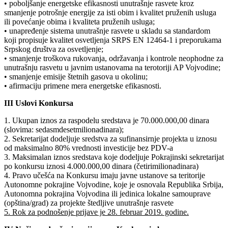
• poboljšanje energetske efikasnosti unutrašnje rasvete kroz
smanjenje potrošnje energije za isti obim i kvalitet pruženih usluga
ili povećanje obima i kvaliteta pruženih usluga;
• unapređenje sistema unutrašnje rasvete u skladu sa standardom
koji propisuje kvalitet osvetljenja SRPS EN 12464-1 i preporukama
Srpskog društva za osvetljenje;
• smanjenje troškova rukovanja, održavanja i kontrole neophodne za
unutrašnju rasvetu u javnim ustanovama na terotoriji AP Vojvodine;
• smanjenje emisije štetnih gasova u okolinu;
• afirmaciju primene mera energetske efikasnosti.
III Uslovi Konkursa
1. Ukupan iznos za raspodelu sredstava je 70.000.000,00 dinara
(slovima: sedasmdesetmilionadinara);
2. Sekretarijat dodeljuje sredstva za sufinansirnje projekta u iznosu
od maksimalno 80% vrednosti investicije bez PDV-a
3. Maksimalan iznos sredstava koje dodeljuje Pokrajinski sekretarijat
po konkursu iznosi 4.000.000,00 dinara (četirimilionadinara)
4. Pravo učešća na Konkursu imaju javne ustanove sa teritorije
Autonomne pokrajine Vojvodine, koje je osnovala Republika Srbija,
Autonomna pokrajina Vojvodina ili jedinica lokalne samouprave
(opština/grad) za projekte štedljive unutrašnje rasvete
5. Rok za podnošenje prijave je 28. februar 2019. godine.