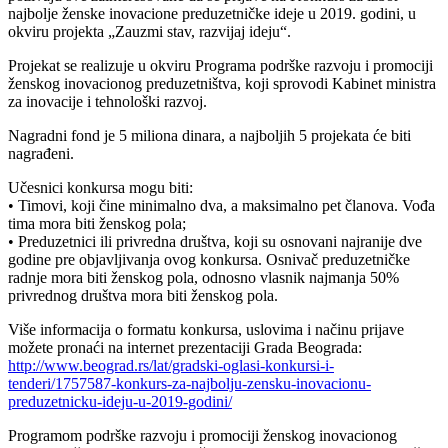
najbolje ženske inovacione preduzetničke ideje u 2019. godini, u
okviru projekta „Zauzmi stav, razvijaj ideju“.
Projekat se realizuje u okviru Programa podrške razvoju i promociji
ženskog inovacionog preduzetništva, koji sprovodi Kabinet ministra
za inovacije i tehnološki razvoj.
Nagradni fond je 5 miliona dinara, a najboljih 5 projekata će biti
nagrađeni.
Učesnici konkursa mogu biti:
• Timovi, koji čine minimalno dva, a maksimalno pet članova. Vođa
tima mora biti ženskog pola;
• Preduzetnici ili privredna društva, koji su osnovani najranije dve
godine pre objavljivanja ovog konkursa. Osnivač preduzetničke
radnje mora biti ženskog pola, odnosno vlasnik najmanja 50%
privrednog društva mora biti ženskog pola.
Više informacija o formatu konkursa, uslovima i načinu prijave
možete pronaći na internet prezentaciji Grada Beograda:
http://www.beograd.rs/lat/gradski-oglasi-konkursi-i-
tenderi/1757587-konkurs-za-najbolju-zensku-inovacionu-
preduzetnicku-ideju-u-2019-godini/
Programom podrške razvoju i promociji ženskog inovacionog