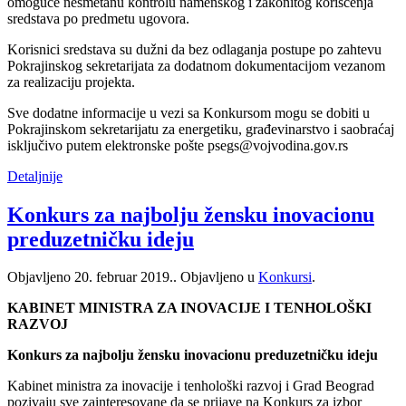
omoguće nesmetanu kontrolu namenskog i zakonitog korišćenja
sredstava po predmetu ugovora.
Korisnici sredstava su dužni da bez odlaganja postupe po zahtevu
Pokrajinskog sekretarijata za dodatnom dokumentacijom vezanom
za realizaciju projekta.
Sve dodatne informacije u vezi sa Konkursom mogu se dobiti u
Pokrajinskom sekretarijatu za energetiku, građevinarstvo i saobraćaj
isključivo putem elektronske pošte psegs@vojvodina.gov.rs
Detaljnije
Konkurs za najbolju žensku inovacionu
preduzetničku ideju
Objavljeno
20. februar 2019.
. Objavljeno u
Konkursi
.
KABINET MINISTRA ZA INOVACIJE I TENHOLOŠKI
RAZVOJ
Konkurs za najbolju žensku inovacionu preduzetničku ideju
Kabinet ministra za inovacije i tenhološki razvoj i Grad Beograd
pozivaju sve zainteresovane da se prijave na Konkurs za izbor