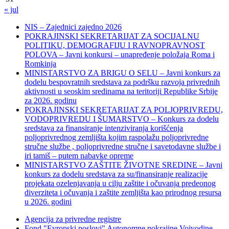
« jul
NIS – Zajednici zajedno 2026
POKRAJINSKI SEKRETARIJAT ZA SOCIJALNU
POLITIKU, DEMOGRAFIJU I RAVNOPRAVNOST
POLOVA – Javni konkursi – unapređenje položaja Roma i
Romkinja
MINISTARSTVO ZA BRIGU O SELU – Javni konkurs za
dodelu bespovratnih sredstava za podršku razvoja privrednih
aktivnosti u seoskim sredinama na teritoriji Republike Srbije
za 2026. godinu
POKRAJINSKI SEKRETARIJAT ZA POLJOPRIVREDU,
VODOPRIVREDU I ŠUMARSTVO – Konkurs za dodelu
sredstava za finansiranje intenziviranja korišćenja
poljoprivrednog zemljišta kojim raspolažu poljoprivredne
stručne službe , poljoprivredne stručne i savetodavne službe i
iri tamiš ‒ putem nabavke opreme
MINISTARSTVO ZAŠTITE ŽIVOTNE SREDINE – Javni
konkurs za dodelu sredstava za su/finansiranje realizacije
projekata ozelenjavanja u cilju zaštite i očuvanja predeonog
diverziteta i očuvanja i zaštite zemljišta kao prirodnog resursa
u 2026. godini
Agencija za privredne registre
Fond "Evropski poslovi" Autonomne pokrajine Vojvodine