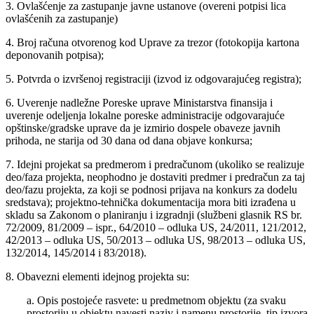
3. Ovlašćenje za zastupanje javne ustanove (overeni potpisi lica
ovlašćenih za zastupanje)
4. Broj računa otvorenog kod Uprave za trezor (fotokopija kartona
deponovanih potpisa);
5. Potvrda o izvršenoj registraciji (izvod iz odgovarajućeg registra);
6. Uverenje nadležne Poreske uprave Ministarstva finansija i
uverenje odeljenja lokalne poreske administracije odgovarajuće
opštinske/gradske uprave da je izmirio dospele obaveze javnih
prihoda, ne starija od 30 dana od dana objave konkursa;
7. Idejni projekat sa predmerom i predračunom (ukoliko se realizuje
deo/faza projekta, neophodno je dostaviti predmer i predračun za taj
deo/fazu projekta, za koji se podnosi prijava na konkurs za dodelu
sredstava); projektno-tehnička dokumentacija mora biti izrađena u
skladu sa Zakonom o planiranju i izgradnji (službeni glasnik RS br.
72/2009, 81/2009 – ispr., 64/2010 – odluka US, 24/2011, 121/2012,
42/2013 – odluka US, 50/2013 – odluka US, 98/2013 – odluka US,
132/2014, 145/2014 i 83/2018).
8. Obavezni elementi idejnog projekta su:
a. Opis postojeće rasvete: u predmetnom objektu (za svaku
prostoriju u objektu navesti naziv i namenu prostorije, tip izvora