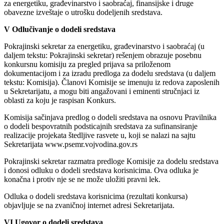
za energetiku, građevinarstvo i saobraćaj, finansijske i druge
obavezne izveštaje o utrošku dodeljenih sredstava.
V Odlučivanje o dodeli sredstava
Pokrajinski sekretar za energetiku, građevinarstvo i saobraćaj (u
daljem tekstu: Pokrajinski sekretar) rešenjem obrazuje posebnu
konkursnu komisiju za pregled prijava sa priloženom
dokumentacijom i za izradu predloga za dodelu sredstava (u daljem
tekstu: Komisija). Članovi Komisije se imenuju iz redova zaposlenih
u Sekretarijatu, a mogu biti angažovani i eminenti stručnjaci iz
oblasti za koju je raspisan Konkurs.
Komisija sačinjava predlog o dodeli sredstava na osnovu Pravilnika
o dodeli bespovratnih podsticajnih sredstava za sufinansiranje
realizacije projekata štedljive rasvete u, koji se nalazi na sajtu
Sekretarijata www.psemr.vojvodina.gov.rs
Pokrajinski sekretar razmatra predloge Komisije za dodelu sredstava
i donosi odluku o dodeli sredstava korisnicima. Ova odluka je
konačna i protiv nje se ne može uložiti pravni lek.
Odluka o dodeli sredstava korisnicima (rezultati konkursa)
objavljuje se na zvaničnoj internet adresi Sekretarijata.
VI Ugovor o dodeli sredstava