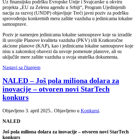
Uz finansijsku podršku Evropske Unije i Švajcarske u okviru
projekta „EU za Zelenu agendu u Srbiji“, Program Ujedinjenih
nacija za razvoj (UNDP) objavljuje Treći javni poziv za podršku
sprovođenju konkretnih mera zaštite vazduha u jedinicama lokalne
samouprave.
Poziv je namenjen jedinicama lokalne samouprave koje su izradile
ili usvojile Planove kvaliteta vazduha (PKV) i/ili Kratkoročne
akcione planove (KAP), kao i jedinicama lokalne samouprave koje
nisu u zakonskoj obavezi da usvoje pomenute planove, ali su
uključile mere zaštite vazduha u svoja strateška dokumenta.
Nastavi sa čitanjem
NALED – Još pola miliona dolara za
inovacije – otvoren novi StarTech
konkurs
Objavljeno
3. april 2025.
. Objavljeno u
Konkursi
.
NALED
Još pola miliona dolara za inovacije – otvoren novi StarTech
konkurs