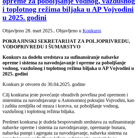
opreme za poboljšanje vodnog, vazdušnog
i toplotnog režima biljaka u AP Vojvodini
u 2025. godini
Objavljeno
28. mart 2025.
. Objavljeno u
Konkursi
.
POKRAJINSKI SEKRETARIJAT ZA POLJOPRIVREDU,
VODOPRIVREDU I ŠUMARSTVO
Konkurs za dodelu sredstava za sufinansiranje nabavke
opreme i sistema za navodnjavanje i opreme za poboljšanje
vodnog, vazdušnog i toplotnog režima biljaka u AP Vojvodini u
2025. godini
Konkurs je otvoren do 30.04.2025. godine
Cilj konkursa jeste povećanje obradivih površina pod opremom i
sistemima za navodnjavanje u Autonomnoj pokrajini Vojvodini, kao
i zaštita zemljišta od mraza i korova, uz poboljšanje vodnog,
vazdušnog i toplotnog režima biljaka.
Predmet konkursa je dodela bespovratnih sredstava za sufinansiranje
nabavke opreme i sistema za navodnjavanje, opremanje bunara,
nabavka pumpi i agregata za navodnjavanje, nabavka sistema za