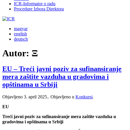
ICR-Informator o radu
Procedure Izbora Direktora
magyar
english
deutsch
Autor:
Ξ
EU – Treći javni poziv za sufinansiranje
mera zaštite vazduha u gradovima i
opštinama u Srbiji
Objavljeno
3. april 2025.
. Objavljeno u
Konkursi
.
EU
Treći javni poziv za sufinansiranje mera zaštite vazduha u
gradovima i opštinama u Srbiji