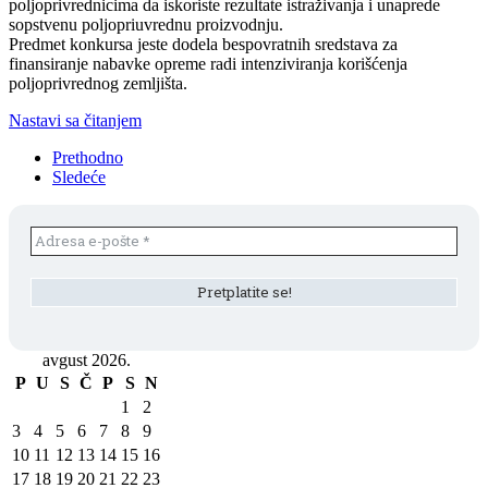
poljoprivrednicima da iskoriste rezultate istraživanja i unaprede
sopstvenu poljopriuvrednu proizvodnju.
Predmet konkursa jeste dodela bespovratnih sredstava za
finansiranje nabavke opreme radi intenziviranja korišćenja
poljoprivrednog zemljišta.
Nastavi sa čitanjem
Prethodno
Sledeće
avgust 2026.
P
U
S
Č
P
S
N
1
2
3
4
5
6
7
8
9
10
11
12
13
14
15
16
17
18
19
20
21
22
23