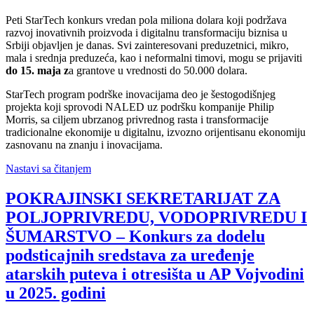
Peti StarTech konkurs vredan pola miliona dolara koji podržava
razvoj inovativnih proizvoda i digitalnu transformaciju biznisa u
Srbiji objavljen je danas. Svi zainteresovani preduzetnici, mikro,
mala i srednja preduzeća, kao i neformalni timovi, mogu se prijaviti
do 15. maja z
a grantove u vrednosti do 50.000 dolara.
StarTech program podrške inovacijama deo je šestogodišnjeg
projekta koji sprovodi NALED uz podršku kompanije Philip
Morris, sa ciljem ubrzanog privrednog rasta i transformacije
tradicionalne ekonomije u digitalnu, izvozno orijentisanu ekonomiju
zasnovanu na znanju i inovacijama.
Nastavi sa čitanjem
POKRAJINSKI SEKRETARIJAT ZA
POLJOPRIVREDU, VODOPRIVREDU I
ŠUMARSTVO – Konkurs za dodelu
podsticajnih sredstava za uređenje
atarskih puteva i otresišta u AP Vojvodini
u 2025. godini