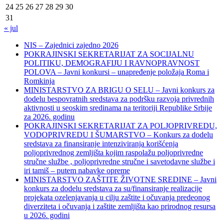
24
25
26
27
28
29
30
31
« jul
NIS – Zajednici zajedno 2026
POKRAJINSKI SEKRETARIJAT ZA SOCIJALNU
POLITIKU, DEMOGRAFIJU I RAVNOPRAVNOST
POLOVA – Javni konkursi – unapređenje položaja Roma i
Romkinja
MINISTARSTVO ZA BRIGU O SELU – Javni konkurs za
dodelu bespovratnih sredstava za podršku razvoja privrednih
aktivnosti u seoskim sredinama na teritoriji Republike Srbije
za 2026. godinu
POKRAJINSKI SEKRETARIJAT ZA POLJOPRIVREDU,
VODOPRIVREDU I ŠUMARSTVO – Konkurs za dodelu
sredstava za finansiranje intenziviranja korišćenja
poljoprivrednog zemljišta kojim raspolažu poljoprivredne
stručne službe , poljoprivredne stručne i savetodavne službe i
iri tamiš ‒ putem nabavke opreme
MINISTARSTVO ZAŠTITE ŽIVOTNE SREDINE – Javni
konkurs za dodelu sredstava za su/finansiranje realizacije
projekata ozelenjavanja u cilju zaštite i očuvanja predeonog
diverziteta i očuvanja i zaštite zemljišta kao prirodnog resursa
u 2026. godini