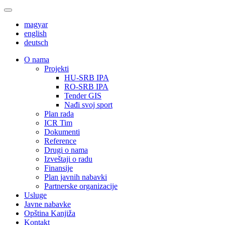
magyar
english
deutsch
О nama
Projekti
HU-SRB IPA
RO-SRB IPA
Tender GIS
Nađi svoj sport
Plan rada
ICR Tim
Dokumenti
Reference
Drugi o nama
Izveštaji o radu
Finansije
Plan javnih nabavki
Partnerske organizacije
Usluge
Javne nabavke
Opština Kanjiža
Kontakt