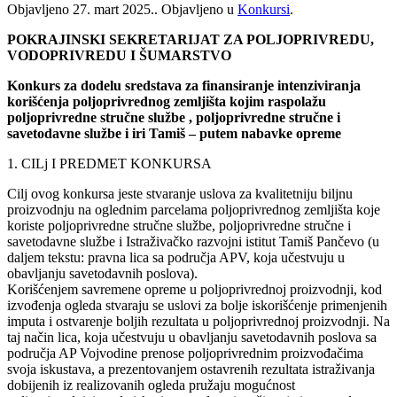
Objavljeno
27. mart 2025.
. Objavljeno u
Konkursi
.
POKRAJINSKI SEKRETARIJAT ZA POLJOPRIVREDU,
VODOPRIVREDU I ŠUMARSTVO
Konkurs za dodelu sredstava za finansiranje intenziviranja
korišćenja poljoprivrednog zemljišta kojim raspolažu
poljoprivredne stručne službe , poljoprivredne stručne i
savetodavne službe i iri Tamiš ‒ putem nabavke opreme
1. CILj I PREDMET KONKURSA
Cilj ovog konkursa jeste stvaranje uslova za kvalitetniju biljnu
proizvodnju na oglednim parcelama poljoprivrednog zemljišta koje
koriste poljoprivredne stručne službe, poljoprivredne stručne i
savetodavne službe i Istraživačko razvojni istitut Tamiš Pančevo (u
daljem tekstu: pravna lica sa područja APV, koja učestvuju u
obavljanju savetodavnih poslova).
Korišćenjem savremene opreme u poljoprivrednoj proizvodnji, kod
izvođenja ogleda stvaraju se uslovi za bolje iskorišćenje primenjenih
imputa i ostvarenje boljih rezultata u poljoprivrednoj proizvodnji. Na
taj način lica, koja učestvuju u obavljanju savetodavnih poslova sa
područja AP Vojvodine prenose poljoprivrednim proizvođačima
svoja iskustava, a prezentovanjem ostavrenih rezultata istraživanja
dobijenih iz realizovanih ogleda pružaju mogućnost