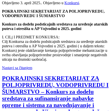
Objavljeno
3. april 2025.
. Objavljeno u
Konkursi
.
POKRAJINSKI SEKRETARIJAT ZA POLJOPRIVREDU,
VODOPRIVREDU I ŠUMARSTVO
Konkurs za dodelu podsticajnih sredstava za uređenje atarskih
puteva i otresišta u AP Vojvodini u 2025. godini
I. CILj I PREDMET KONKURSA:
Cilj Konkursa za dodelu podsticajnih sredstava za uređenje atarskih
puteva i otresišta u AP Vojvodini u 2025. godini ( u daljem tekstu:
Konkurs) jeste olakšavanje kretanja poljoprivredne mehaniczacije u
svrhu obavljanja poljoprivredne proizvodnje i smanjenje negativnih
uticaja na drumski saobraćaj.
Nastavi sa čitanjem
POKRAJINSKI SEKRETARIJAT ZA
POLJOPRIVREDU, VODOPRIVREDU I
ŠUMARSTVO – Konkurs za dodelu
sredstava za sufinansiranje nabavke
opreme i sistema za navodnjavanje i