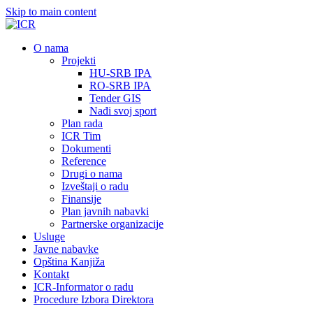
Skip to main content
О nama
Projekti
HU-SRB IPA
RO-SRB IPA
Tender GIS
Nađi svoj sport
Plan rada
ICR Tim
Dokumenti
Reference
Drugi o nama
Izveštaji o radu
Finansije
Plan javnih nabavki
Partnerske organizacije
Usluge
Javne nabavke
Opština Kanjiža
Kontakt
ICR-Informator o radu
Procedure Izbora Direktora