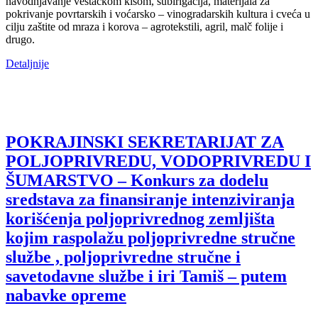
navodnjavanje veštačkom kišom, subirigacija, materijala za
pokrivanje povrtarskih i voćarsko – vinogradarskih kultura i cveća u
cilju zaštite od mraza i korova – agrotekstili, agril, malč folije i
drugo.
Detaljnije
POKRAJINSKI SEKRETARIJAT ZA
POLJOPRIVREDU, VODOPRIVREDU I
ŠUMARSTVO – Konkurs za dodelu
sredstava za finansiranje intenziviranja
korišćenja poljoprivrednog zemljišta
kojim raspolažu poljoprivredne stručne
službe , poljoprivredne stručne i
savetodavne službe i iri Tamiš ‒ putem
nabavke opreme