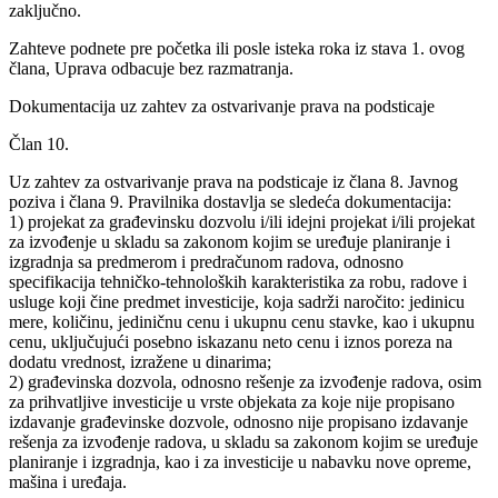
zaključno.
Zahteve podnete pre početka ili posle isteka roka iz stava 1. ovog
člana, Uprava odbacuje bez razmatranja.
Dokumentacija uz zahtev za ostvarivanje prava na podsticaje
Član 10.
Uz zahtev za ostvarivanje prava na podsticaje iz člana 8. Javnog
poziva i člana 9. Pravilnika dostavlja se sledeća dokumentacija:
1) projekat za građevinsku dozvolu i/ili idejni projekat i/ili projekat
za izvođenje u skladu sa zakonom kojim se uređuje planiranje i
izgradnja sa predmerom i predračunom radova, odnosno
specifikacija tehničko-tehnoloških karakteristika za robu, radove i
usluge koji čine predmet investicije, koja sadrži naročito: jedinicu
mere, količinu, jediničnu cenu i ukupnu cenu stavke, kao i ukupnu
cenu, uključujući posebno iskazanu neto cenu i iznos poreza na
dodatu vrednost, izražene u dinarima;
2) građevinska dozvola, odnosno rešenje za izvođenje radova, osim
za prihvatljive investicije u vrste objekata za koje nije propisano
izdavanje građevinske dozvole, odnosno nije propisano izdavanje
rešenja za izvođenje radova, u skladu sa zakonom kojim se uređuje
planiranje i izgradnja, kao i za investicije u nabavku nove opreme,
mašina i uređaja.