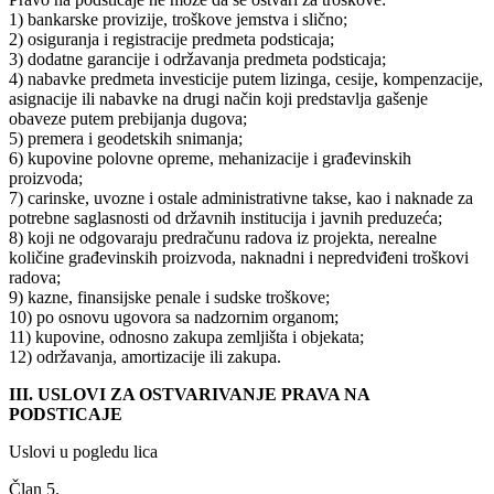
1) bankarske provizije, troškove jemstva i slično;
2) osiguranja i registracije predmeta podsticaja;
3) dodatne garancije i održavanja predmeta podsticaja;
4) nabavke predmeta investicije putem lizinga, cesije, kompenzacije,
asignacije ili nabavke na drugi način koji predstavlja gašenje
obaveze putem prebijanja dugova;
5) premera i geodetskih snimanja;
6) kupovine polovne opreme, mehanizacije i građevinskih
proizvoda;
7) carinske, uvozne i ostale administrativne takse, kao i naknade za
potrebne saglasnosti od državnih institucija i javnih preduzeća;
8) koji ne odgovaraju predračunu radova iz projekta, nerealne
količine građevinskih proizvoda, naknadni i nepredviđeni troškovi
radova;
9) kazne, finansijske penale i sudske troškove;
10) po osnovu ugovora sa nadzornim organom;
11) kupovine, odnosno zakupa zemljišta i objekata;
12) održavanja, amortizacije ili zakupa.
III. USLOVI ZA OSTVARIVANJE PRAVA NA
PODSTICAJE
Uslovi u pogledu lica
Član 5.