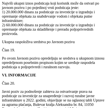
Najviši ukupni iznos podsticaja koji korisnik može da ostvari po
javnom pozivu i po pojedinoj vrsti podsticaja jeste:
1) 20.000.000 dinara za podsticaje za investicije u izgradnju i
opremanje objekata za snabdevanje vodom i objekata putne
infrastrukture;
2) 60.000.000 dinara za podsticaje za investicije u izgradnju i
opremanje objekata za skladištenje i preradu poljoprivrednih
proizvoda.
Ukupna raspoloživa sredstva po Javnom pozivu
Član 19.
Po ovom Javnom pozivu opredeljuju se sredstva u ukupnom iznosu
opredeljenom posebnim propisom kojim se uređuje raspodela
podsticaja u poljoprivredi i ruralnom razvoju.
VI. INFORMACIJE
Član 20.
Javni poziv za podnošenje zahteva za ostvarivanje prava na
podsticaje za investicije za unapređenje i razvoj ruralne javne
infrastrukture u 2022. godini, objavljuje se na oglasnoj tabli Uprave
za agrarna plaćanja, Bulevar kralja Aleksandra br. 84, 11050