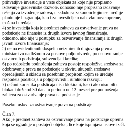
prihvatljive investicije u vrste objekata za koje nije propisano
izdavanje građevinske dozvole, odnosno nije propisano izdavanje
rešenja za izvođenje radova, u skladu sa zakonom kojim se uređuje
planiranje i izgradnja, kao i za investicije u nabavku nove opreme,
mašina i uređaja;
4) se investicija koja je predmet zahteva za ostvarivanje prava na
podsticaje ne finansira iz drugih izvora javnog finansiranja,
odnosno, ako nije u postupku za ostvarivanje finansiranja iz drugih
javnih izvora finansiranja;
5) nema evidentiranih dospelih neizmirenih dugovanja prema
ministarstvu nadležnom za poslove poljoprivrede, po osnovu ranije
ostvarenih podsticaja, subvencija i kredita;
6) po redosledu podnošenja zahteva postoje raspoloživa sredstva za
odobravanje prava na podsticaje u okviru ukupnih sredstava
opredeljenih u skladu sa posebnim propisom kojim se uređuje
raspodela podsticaja u poljoprivredi i ruralnom razvoju;
7) računi korisnika podsticaja nisu blokirani, kao i ako nisu bili u
blokadi duže od 30 dana u periodu od 12 meseci pre podnošenja
zahteva za ostvarivanje prava na podsticaje.
Posebni uslovi za ostvarivanje prava na podsticaje
Član 7.
Ako je predmet zahteva za ostvarivanje prava na podsticaje oprema
koja se ugrađuje u postojeći objekat, lice koje ispunjava uslove iz čl.