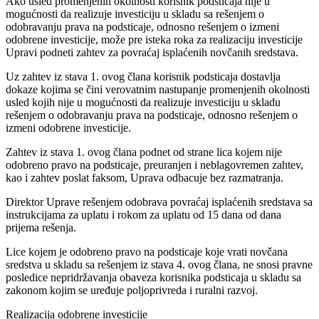
Ako usled promenjenih okolnosti korisnik podsticaja nije u
mogućnosti da realizuje investiciju u skladu sa rešenjem o
odobravanju prava na podsticaje, odnosno rešenjem o izmeni
odobrene investicije, može pre isteka roka za realizaciju investicije
Upravi podneti zahtev za povraćaj isplaćenih novčanih sredstava.
Uz zahtev iz stava 1. ovog člana korisnik podsticaja dostavlja
dokaze kojima se čini verovatnim nastupanje promenjenih okolnosti
usled kojih nije u mogućnosti da realizuje investiciju u skladu
rešenjem o odobravanju prava na podsticaje, odnosno rešenjem o
izmeni odobrene investicije.
Zahtev iz stava 1. ovog člana podnet od strane lica kojem nije
odobreno pravo na podsticaje, preuranjen i neblagovremen zahtev,
kao i zahtev poslat faksom, Uprava odbacuje bez razmatranja.
Direktor Uprave rešenjem odobrava povraćaj isplaćenih sredstava sa
instrukcijama za uplatu i rokom za uplatu od 15 dana od dana
prijema rešenja.
Lice kojem je odobreno pravo na podsticaje koje vrati novčana
sredstva u skladu sa rešenjem iz stava 4. ovog člana, ne snosi pravne
posledice nepridržavanja obaveza korisnika podsticaja u skladu sa
zakonom kojim se uređuje poljoprivreda i ruralni razvoj.
Realizacija odobrene investicije