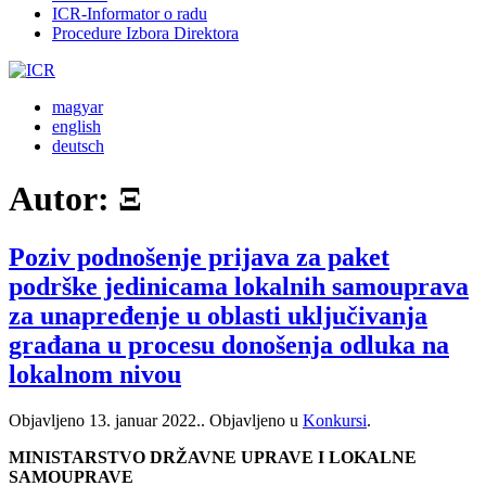
ICR-Informator o radu
Procedure Izbora Direktora
magyar
english
deutsch
Autor:
Ξ
Poziv podnošenje prijava za paket
podrške jedinicama lokalnih samouprava
za unapređenje u oblasti uključivanja
građana u procesu donošenja odluka na
lokalnom nivou
Objavljeno
13. januar 2022.
. Objavljeno u
Konkursi
.
MINISTARSTVO DRŽAVNE UPRAVE I LOKALNE
SAMOUPRAVE