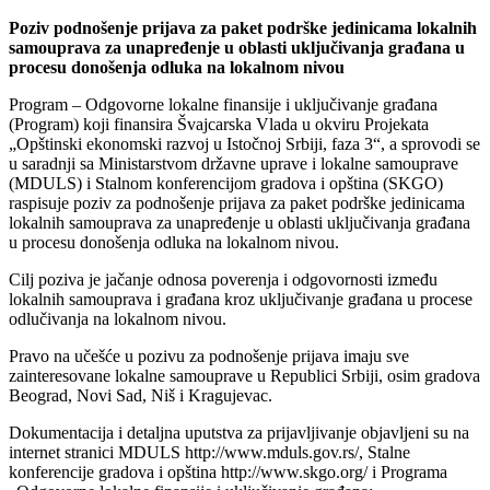
Poziv podnošenje prijava za paket podrške jedinicama lokalnih
samouprava za unapređenje u oblasti uključivanja građana u
procesu donošenja odluka na lokalnom nivou
Program – Odgovorne lokalne finansije i uključivanje građana
(Program) koji finansira Švajcarska Vlada u okviru Projekata
„Opštinski ekonomski razvoj u Istočnoj Srbiji, faza 3“, a sprovodi se
u saradnji sa Ministarstvom državne uprave i lokalne samouprave
(MDULS) i Stalnom konferencijom gradova i opština (SKGO)
raspisuje poziv za podnošenje prijava za paket podrške jedinicama
lokalnih samouprava za unapređenje u oblasti uključivanja građana
u procesu donošenja odluka na lokalnom nivou.
Cilj poziva je jačanje odnosa poverenja i odgovornosti između
lokalnih samouprava i građana kroz uključivanje građana u procese
odlučivanja na lokalnom nivou.
Pravo na učešće u pozivu za podnošenje prijava imaju sve
zainteresovane lokalne samouprave u Republici Srbiji, osim gradova
Beograd, Novi Sad, Niš i Kragujevac.
Dokumentacija i detaljna uputstva za prijavljivanje objavljeni su na
internet stranici MDULS http://www.mduls.gov.rs/, Stalne
konferencije gradova i opština http://www.skgo.org/ i Programa