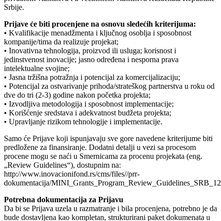
Srbije.
Prijave će biti procenjene na osnovu sledećih kriterijuma:
• Kvalifikacije menadžmenta i ključnog osoblja i sposobnost
kompanije/tima da realizuje projekat;
• Inovativna tehnologija, proizvod ili usluga; korisnost i
jedinstvenost inovacije; jasno određena i nesporna prava
intelektualne svojine;
• Jasna tržišna potražnja i potencijal za komercijalizaciju;
• Potencijal za ostvarivanje prihoda/strateškog partnerstva u roku od
dve do tri (2-3) godine nakon početka projekta;
• Izvodljiva metodologija i sposobnost implementacije;
• Korišćenje sredstava i adekvatnost budžeta projekta;
• Upravljanje rizikom tehnologije i implementacije.
Samo će Prijave koji ispunjavaju sve gore navedene kriterijume biti
predložene za finansiranje. Dodatni detalji u vezi sa procesom
procene mogu se naći u Smernicama za procenu projekata (eng.
„Review Guidelines“), dostupnim na:
http://www.inovacionifond.rs/cms/files//prr-
dokumentacija/MINI_Grants_Program_Review_Guidelines_SRB_12.
Potrebna dokumentacija za Prijavu
Da bi se Prijava uzela u razmatranje i bila procenjena, potrebno je da
bude dostavljena kao kompletan, strukturirani paket dokumenata u