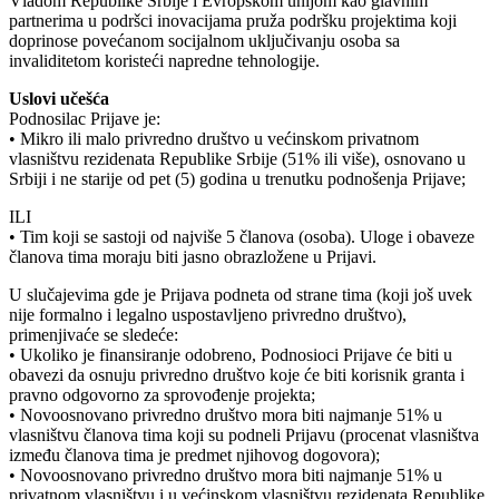
Vladom Republike Srbije i Evropskom unijom kao glavnim
partnerima u podršci inovacijama pruža podršku projektima koji
doprinose povećanom socijalnom uključivanju osoba sa
invaliditetom koristeći napredne tehnologije.
Uslovi učešća
Podnosilac Prijave je:
• Mikro ili malo privredno društvo u većinskom privatnom
vlasništvu rezidenata Republike Srbije (51% ili više), osnovano u
Srbiji i ne starije od pet (5) godina u trenutku podnošenja Prijave;
ILI
• Tim koji se sastoji od najviše 5 članova (osoba). Uloge i obaveze
članova tima moraju biti jasno obrazložene u Prijavi.
U slučajevima gde je Prijava podneta od strane tima (koji još uvek
nije formalno i legalno uspostavljeno privredno društvo),
primenjivaće se sledeće:
• Ukoliko je finansiranje odobreno, Podnosioci Prijave će biti u
obavezi da osnuju privredno društvo koje će biti korisnik granta i
pravno odgovorno za sprovođenje projekta;
• Novoosnovano privredno društvo mora biti najmanje 51% u
vlasništvu članova tima koji su podneli Prijavu (procenat vlasništva
između članova tima je predmet njihovog dogovora);
• Novoosnovano privredno društvo mora biti najmanje 51% u
privatnom vlasništvu i u većinskom vlasništvu rezidenata Republike