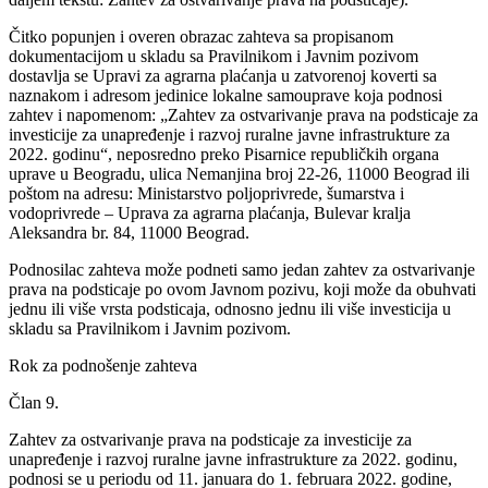
Čitko popunjen i overen obrazac zahteva sa propisanom
dokumentacijom u skladu sa Pravilnikom i Javnim pozivom
dostavlja se Upravi za agrarna plaćanja u zatvorenoj koverti sa
naznakom i adresom jedinice lokalne samouprave koja podnosi
zahtev i napomenom: „Zahtev za ostvarivanje prava na podsticaje za
investicije za unapređenje i razvoj ruralne javne infrastrukture za
2022. godinu“, neposredno preko Pisarnice republičkih organa
uprave u Beogradu, ulica Nemanjina broj 22-26, 11000 Beograd ili
poštom na adresu: Ministarstvo poljoprivrede, šumarstva i
vodoprivrede – Uprava za agrarna plaćanja, Bulevar kralja
Aleksandra br. 84, 11000 Beograd.
Podnosilac zahteva može podneti samo jedan zahtev za ostvarivanje
prava na podsticaje po ovom Javnom pozivu, koji može da obuhvati
jednu ili više vrsta podsticaja, odnosno jednu ili više investicija u
skladu sa Pravilnikom i Javnim pozivom.
Rok za podnošenje zahteva
Član 9.
Zahtev za ostvarivanje prava na podsticaje za investicije za
unapređenje i razvoj ruralne javne infrastrukture za 2022. godinu,
podnosi se u periodu od 11. januara do 1. februara 2022. godine,