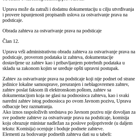
Uprava može da zatraži i dodatnu dokumentaciju u cilju utvrđivanja
i provere ispunjenosti propisanih uslova za ostvarivanje prava na
podsticaje.
Obrada zahteva za ostvarivanje prava na podsticaje
Član 12.
Uprava vrši administrativnu obradu zahteva za ostvarivanje prava na
podsticaje, proverom podataka iz zahteva, dokumentacije
dostavljene uz zahtev kao i pribavljanjem potrebnih podataka u
skladu sa zakonom kojim se uređuje opšti upravni postupak.
Zahtev za ostvarivanje prava na podsticaje koji nije podnet od strane
jedinice lokalne samouprave, preuranjen i neblagovremen zahtev,
zahtev poslat faksom ili elektronskom poštom, zahtev sa
dokumentacijom koja ne glasi na podnosioca zahteva, kao i svaki
naredni zahtev istog podnosioca po ovom Javnom pozivu, Uprava
odbacuje bez razmatranja.
Ako iznos raspoloživih sredstava po Javnom pozivu nije dovoljan za
sve podnete zahteve za ostvarivanje prava na podsticaje, komisija
koju obrazuje ministar nadležan za poslove poljoprivrede (u daljem
tekstu: Komisija) ocenjuje i boduje podnete zahteve.
Elementi za bodovanje podnetih zahteva dati su u tabeli: