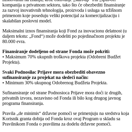
kompanija u privatnom sektoru, tako što će obezbediti finansiranje
za razvoj inovativnih tehnologija, proizvoda i usluga sa tržišnom
primenom koje poseduju veliki potencijal za komercijalizaciju i
skalabilan poslovni model.
Maksimalni iznos finansiranja koji Fond za inovacionu delatnost (u
daljem tekstu: „Fond“) može dodeliti po pojedinačnom projektu je
80.000 evra.
Finansiranje dodeljeno od strane Fonda može pokriti:
• Maksimum 70% ukupnih troškova projekta (Odobreni Budžet
Projekta).
Svaki Podnosilac Prijave mora obezbediti obavezno
sufinansiranje za projekat na sledeći način:
• Minimum 30% ukupnog Odobrenog Budžeta Projekta.
Sufinansiranje od strane Podnosioca Prijave mora doći iz drugih,
privatnih izvora, nezavisno od Fonda ili bilo kog drugog javnog
programa finansiranja.
Pravila „de minimis“ državne pomoći se primenjuju na sredstva koja
Korisnik granta dobija od Fonda kroz ovaj Program u skladu sa
Pravilnikom Fonda o pravilima za dodelu državne pomoći.