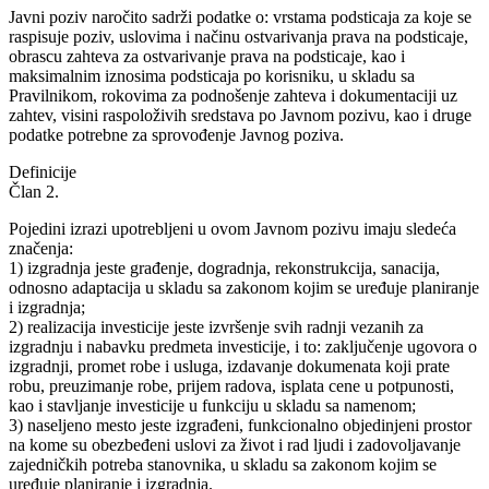
Javni poziv naročito sadrži podatke o: vrstama podsticaja za koje se
raspisuje poziv, uslovima i načinu ostvarivanja prava na podsticaje,
obrascu zahteva za ostvarivanje prava na podsticaje, kao i
maksimalnim iznosima podsticaja po korisniku, u skladu sa
Pravilnikom, rokovima za podnošenje zahteva i dokumentaciji uz
zahtev, visini raspoloživih sredstava po Javnom pozivu, kao i druge
podatke potrebne za sprovođenje Javnog poziva.
Definicije
Član 2.
Pojedini izrazi upotrebljeni u ovom Javnom pozivu imaju sledeća
značenja:
1) izgradnja jeste građenje, dogradnja, rekonstrukcija, sanacija,
odnosno adaptacija u skladu sa zakonom kojim se uređuje planiranje
i izgradnja;
2) realizacija investicije jeste izvršenje svih radnji vezanih za
izgradnju i nabavku predmeta investicije, i to: zaključenje ugovora o
izgradnji, promet robe i usluga, izdavanje dokumenata koji prate
robu, preuzimanje robe, prijem radova, isplata cene u potpunosti,
kao i stavljanje investicije u funkciju u skladu sa namenom;
3) naseljeno mesto jeste izgrađeni, funkcionalno objedinjeni prostor
na kome su obezbeđeni uslovi za život i rad ljudi i zadovoljavanje
zajedničkih potreba stanovnika, u skladu sa zakonom kojim se
uređuje planiranje i izgradnja.