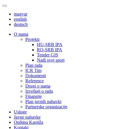
magyar
english
deutsch
О nama
Projekti
HU-SRB IPA
RO-SRB IPA
Tender GIS
Nađi svoj sport
Plan rada
ICR Tim
Dokumenti
Reference
Drugi o nama
Izveštaji o radu
Finansije
Plan javnih nabavki
Partnerske organizacije
Usluge
Javne nabavke
Opština Kanjiža
Kontakt