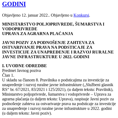
GODINI
Objavljeno
12. januar 2022.
. Objavljeno u
Konkursi
.
MINISTARSTVO POLJOPRIVREDE, ŠUMARSTVA I
VODOPRIVREDE
UPRAVA ZA AGRARNA PLAĆANJA
JAVNI POZIV ZA PODNOŠENJE ZAHTEVA ZA
OSTVARIVANJE PRAVA NA PODSTICAJE ZA
INVESTICIJE ZA UNAPREĐENJE I RAZVOJ RURALNE
JAVNE INFRASTRUKTURE U 2022. GODINI
I. UVODNE ODREDBE
Predmet Javnog poziva
Član 1.
U skladu sa članom 8. Pravilnika o podsticajima za investicije za
unapređenje i razvoj ruralne javne infrastrukture („Službeni glasnik
RS“ br. 67/2021, 83/2021 i 125/2021), (u daljem tekstu: Pravilnik),
Ministarstvo poljoprivrede, šumarstva i vodoprivrede – Uprava za
agrarna plaćanja (u daljem tekstu: Uprava), raspisuje Javni poziv za
podnošenje zahteva za ostvarivanje prava na podsticaje za investicije
za unapređenje i razvoj ruralne javne infrastrukture u 2022. godini
(u daljem tekstu: Javni poziv).