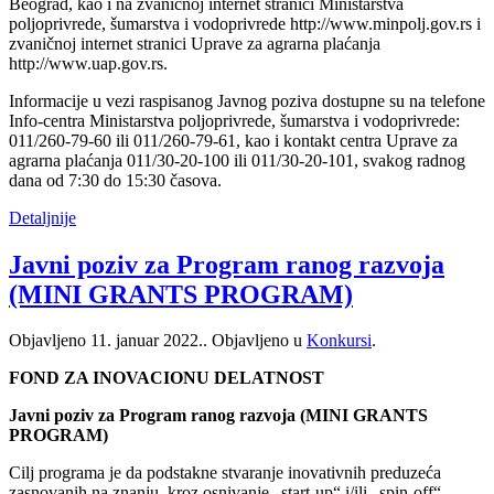
Beograd, kao i na zvaničnoj internet stranici Ministarstva
poljoprivrede, šumarstva i vodoprivrede http://www.minpolj.gov.rs i
zvaničnoj internet stranici Uprave za agrarna plaćanja
http://www.uap.gov.rs.
Informacije u vezi raspisanog Javnog poziva dostupne su na telefone
Info-centra Ministarstva poljoprivrede, šumarstva i vodoprivrede:
011/260-79-60 ili 011/260-79-61, kao i kontakt centra Uprave za
agrarna plaćanja 011/30-20-100 ili 011/30-20-101, svakog radnog
dana od 7:30 do 15:30 časova.
Detaljnije
Javni poziv za Program ranog razvoja
(MINI GRANTS PROGRAM)
Objavljeno
11. januar 2022.
. Objavljeno u
Konkursi
.
FOND ZA INOVACIONU DELATNOST
Javni poziv za Program ranog razvoja (MINI GRANTS
PROGRAM)
Cilj programa je da podstakne stvaranje inovativnih preduzeća
zasnovanih na znanju, kroz osnivanje „start-up“ i/ili „spin-off“