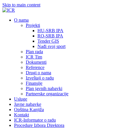
Skip to main content
О nama
Projekti
HU-SRB IPA
RO-SRB IPA
Tender GIS
Nađi svoj sport
Plan rada
ICR Tim
Dokumenti
Reference
Drugi o nama
Izveštaji o radu
Finansije
Plan javnih nabavki
Partnerske organizacije
Usluge
Javne nabavke
Opština Kanjiža
Kontakt
ICR-Informator o radu
Procedure Izbora Direktora