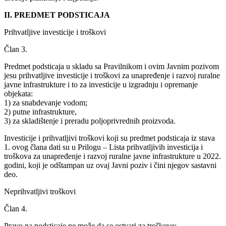
II. PREDMET PODSTICAJA
Prihvatljive investicije i troškovi
Član 3.
Predmet podsticaja u skladu sa Pravilnikom i ovim Javnim pozivom
jesu prihvatljive investicije i troškovi za unapređenje i razvoj ruralne
javne infrastrukture i to za investicije u izgradnju i opremanje
objekata:
1) za snabdevanje vodom;
2) putne infrastrukture,
3) za skladištenje i preradu poljoprivrednih proizvoda.
Investicije i prihvatljivi troškovi koji su predmet podsticaja iz stava
1. ovog člana dati su u Prilogu – Lista prihvatljivih investicija i
troškova za unapređenje i razvoj ruralne javne infrastrukture u 2022.
godini, koji je odštampan uz ovaj Javni poziv i čini njegov sastavni
deo.
Neprihvatljivi troškovi
Član 4.
Pravo na podsticaje ne može da se ostvari za troškove: