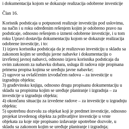
i dokumentacija kojom se dokazuje realizacija odobrene investicije
Član 16.
Korisnik podsticaja u potpunosti realizuje investiciju pod uslovima,
na način i u roku određenim rešenjem kojim je odobreno pravo na
podsticaje, odnosno rešenjem o izmeni odobrene investicije, i u tom
roku Upravi dostavlja dokumentaciju kojom se dokazuje realizacija
odobrene investicije, i to:
1) izjavu korisnika podsticaja da je realizovao investiciju u skladu sa
zakonom kojim se uređuju javne nabavke i dokumentaciju o
izvršenoj javnoj nabavci, odnosno izjavu korisnika podsticaja da
ovim zakonom za nabavku dobara, usluga ili radova nije propisana
primena propisa kojima se uređuju javne nabavke;
2) ugovor sa ovlašćenim izvođačem radova – za investicije u
izgradnju objekta;
3) građevinsku knjigu, odnosno drugu propisanu dokumentaciju u
skladu sa propisima kojim se uređuje planiranje i izgradnja – za
investicije u izgradnju objekta;
4) okončanu situaciju za izvedene radove – za investicije u izgradnju
objekta;
5) upotrebnu dozvolu za objekat koji je predmet investicije, odnosno
projekat izvedenog objekta za prihvatljive investicije u vrste
objekata za koje nije propisano izdavanje upotrebne dozvole, u
skladu sa zakonom kojim se uređuje planiranje i izgradnja;