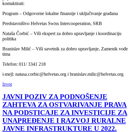
kontaktirati:
Program – Odgovorne lokalne finansije i uključivanje građana
Predstavništvo Helvetas Swiss Intercooperation, SRB
Nataša Čorbić – Viši ekspert za dobro upravljanje i koordinaciju
politika
Branislav Milić – Viši savetnik za dobro upravljanje, Zamenik vođe
tima
Telefon: 011/ 3341 218
i-mejl: natasa.corbic@helvetas.org i branislav.milic@helvetas.org
Izvor
JAVNI POZIV ZA PODNOŠENJE
ZAHTEVA ZA OSTVARIVANJE PRAVA
NA PODSTICAJE ZA INVESTICIJE ZA
UNAPREĐENJE I RAZVOJ RURALNE
JAVNE INFRASTRUKTURE U 2022.