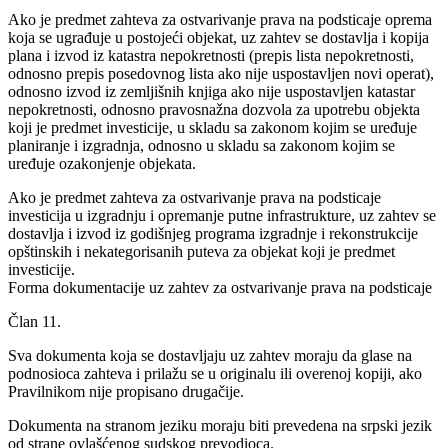
Ako je predmet zahteva za ostvarivanje prava na podsticaje oprema
koja se ugrađuje u postojeći objekat, uz zahtev se dostavlja i kopija
plana i izvod iz katastra nepokretnosti (prepis lista nepokretnosti,
odnosno prepis posedovnog lista ako nije uspostavljen novi operat),
odnosno izvod iz zemljišnih knjiga ako nije uspostavljen katastar
nepokretnosti, odnosno pravosnažna dozvola za upotrebu objekta
koji je predmet investicije, u skladu sa zakonom kojim se uređuje
planiranje i izgradnja, odnosno u skladu sa zakonom kojim se
uređuje ozakonjenje objekata.
Ako je predmet zahteva za ostvarivanje prava na podsticaje
investicija u izgradnju i opremanje putne infrastrukture, uz zahtev se
dostavlja i izvod iz godišnjeg programa izgradnje i rekonstrukcije
opštinskih i nekategorisanih puteva za objekat koji je predmet
investicije.
Forma dokumentacije uz zahtev za ostvarivanje prava na podsticaje
Član 11.
Sva dokumenta koja se dostavljaju uz zahtev moraju da glase na
podnosioca zahteva i prilažu se u originalu ili overenoj kopiji, ako
Pravilnikom nije propisano drugačije.
Dokumenta na stranom jeziku moraju biti prevedena na srpski jezik
od strane ovlašćenog sudskog prevodioca.