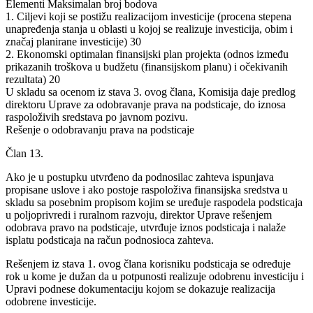
Elementi Maksimalan broj bodova
1. Ciljevi koji se postižu realizacijom investicije (procena stepena
unapređenja stanja u oblasti u kojoj se realizuje investicija, obim i
značaj planirane investicije) 30
2. Ekonomski optimalan finansijski plan projekta (odnos između
prikazanih troškova u budžetu (finansijskom planu) i očekivanih
rezultata) 20
U skladu sa ocenom iz stava 3. ovog člana, Komisija daje predlog
direktoru Uprave za odobravanje prava na podsticaje, do iznosa
raspoloživih sredstava po javnom pozivu.
Rešenje o odobravanju prava na podsticaje
Član 13.
Ako je u postupku utvrđeno da podnosilac zahteva ispunjava
propisane uslove i ako postoje raspoloživa finansijska sredstva u
skladu sa posebnim propisom kojim se uređuje raspodela podsticaja
u poljoprivredi i ruralnom razvoju, direktor Uprave rešenjem
odobrava pravo na podsticaje, utvrđuje iznos podsticaja i nalaže
isplatu podsticaja na račun podnosioca zahteva.
Rešenjem iz stava 1. ovog člana korisniku podsticaja se određuje
rok u kome je dužan da u potpunosti realizuje odobrenu investiciju i
Upravi podnese dokumentaciju kojom se dokazuje realizacija
odobrene investicije.