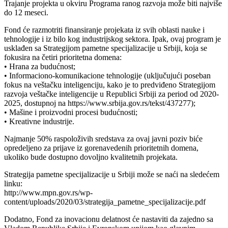
Trajanje projekta u okviru Programa ranog razvoja može biti najviše
do 12 meseci.
Fond će razmotriti finansiranje projekata iz svih oblasti nauke i
tehnologije i iz bilo kog industrijskog sektora. Ipak, ovaj program je
usklađen sa Strategijom pametne specijalizacije u Srbiji, koja se
fokusira na četiri prioritetna domena:
• Hrana za budućnost;
• Informaciono-komunikacione tehnologije (uključujući poseban
fokus na veštačku inteligenciju, kako je to predviđeno Strategijom
razvoja veštačke inteligencije u Republici Srbiji za period od 2020-
2025, dostupnoj na https://www.srbija.gov.rs/tekst/437277);
• Mašine i proizvodni procesi budućnosti;
• Kreativne industrije.
Najmanje 50% raspoloživih sredstava za ovaj javni poziv biće
opredeljeno za prijave iz gorenavedenih prioritetnih domena,
ukoliko bude dostupno dovoljno kvalitetnih projekata.
Strategija pametne specijalizacije u Srbiji može se naći na sledećem
linku:
http://www.mpn.gov.rs/wp-
content/uploads/2020/03/strategija_pametne_specijalizacije.pdf
Dodatno, Fond za inovacionu delatnost će nastaviti da zajedno sa