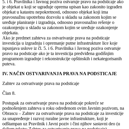
5. i 6. Pravilnika i Javnog poziva ostvaruje pravo na podsticaje ako
je objekat u koji se ugrađuje oprema upisan kao zakonito izgrađen
objekat u katastru nepokretnosti, odnosno objekat koji ima
pravosnažnu upotrebnu dozvolu u skladu sa zakonom kojim se
uređuje planiranje i izgradnja, odnosno pravosnažno rešenje o
ozakonjenju u skladu sa zakonom kojim se uređuje ozakonjenje
objekata.
Ako je predmet zahteva za ostvarivanje prava na podsticaje
investicija u izgradnju i opremanje putne infrastrukture lice koje
ispunjava uslove iz čl. 5. i 6. Pravilnika i Javnog poziva ostvaruje
pravo na podsticaje ako je ta investicija predviđena godišnjim
programom izgradnje i rekonstrukcije opštinskih i nekategorisanih
puteva.
IV. NAČIN OSTVARIVANJA PRAVA NA PODSTICAJE
Zahtev za ostvarivanje prava na podsticaje
Član 8.
Postupak za ostvarivanje prava na podsticaje pokreće se
podnošenjem zahteva u roku određenom ovim Javnim pozivom, na
Obrascu – Zahtev za ostvarivanje prava na podsticaje za investicije
za unapređenje i razvoj ruralne javne infrastrukture, koji je
odštampan uz Pravilnik i Javni poziv i čini njihov sastavni deo (u
daljem tekstu: Zahtev za ostvarivanje prava na podsticaje).