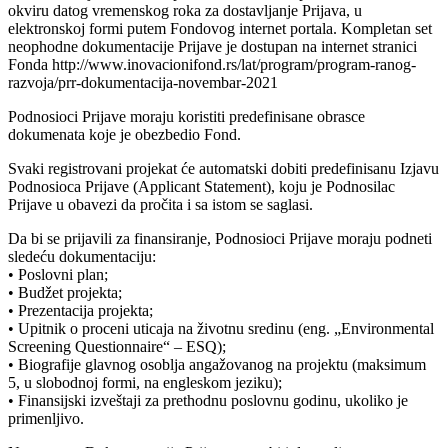
okviru datog vremenskog roka za dostavljanje Prijava, u
elektronskoj formi putem Fondovog internet portala. Kompletan set
neophodne dokumentacije Prijave je dostupan na internet stranici
Fonda http://www.inovacionifond.rs/lat/program/program-ranog-
razvoja/prr-dokumentacija-novembar-2021
Podnosioci Prijave moraju koristiti predefinisane obrasce
dokumenata koje je obezbedio Fond.
Svaki registrovani projekat će automatski dobiti predefinisanu Izjavu
Podnosioca Prijave (Applicant Statement), koju je Podnosilac
Prijave u obavezi da pročita i sa istom se saglasi.
Da bi se prijavili za finansiranje, Podnosioci Prijave moraju podneti
sledeću dokumentaciju:
• Poslovni plan;
• Budžet projekta;
• Prezentacija projekta;
• Upitnik o proceni uticaja na životnu sredinu (eng. „Environmental
Screening Questionnaire“ – ESQ);
• Biografije glavnog osoblja angažovanog na projektu (maksimum
5, u slobodnoj formi, na engleskom jeziku);
• Finansijski izveštaji za prethodnu poslovnu godinu, ukoliko je
primenljivo.