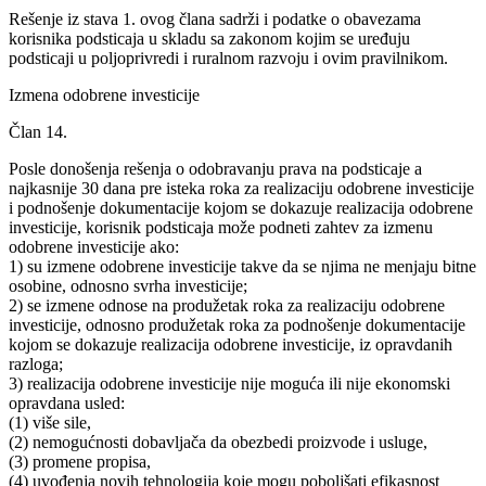
Rešenje iz stava 1. ovog člana sadrži i podatke o obavezama
korisnika podsticaja u skladu sa zakonom kojim se uređuju
podsticaji u poljoprivredi i ruralnom razvoju i ovim pravilnikom.
Izmena odobrene investicije
Član 14.
Posle donošenja rešenja o odobravanju prava na podsticaje a
najkasnije 30 dana pre isteka roka za realizaciju odobrene investicije
i podnošenje dokumentacije kojom se dokazuje realizacija odobrene
investicije, korisnik podsticaja može podneti zahtev za izmenu
odobrene investicije ako:
1) su izmene odobrene investicije takve da se njima ne menjaju bitne
osobine, odnosno svrha investicije;
2) se izmene odnose na produžetak roka za realizaciju odobrene
investicije, odnosno produžetak roka za podnošenje dokumentacije
kojom se dokazuje realizacija odobrene investicije, iz opravdanih
razloga;
3) realizacija odobrene investicije nije moguća ili nije ekonomski
opravdana usled:
(1) više sile,
(2) nemogućnosti dobavljača da obezbedi proizvode i usluge,
(3) promene propisa,
(4) uvođenja novih tehnologija koje mogu poboljšati efikasnost