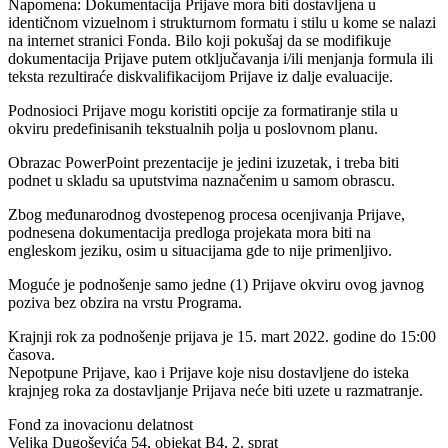
Napomena: Dokumentacija Prijave mora biti dostavljena u
identičnom vizuelnom i strukturnom formatu i stilu u kome se nalazi
na internet stranici Fonda. Bilo koji pokušaj da se modifikuje
dokumentacija Prijave putem otključavanja i/ili menjanja formula ili
teksta rezultiraće diskvalifikacijom Prijave iz dalje evaluacije.
Podnosioci Prijave mogu koristiti opcije za formatiranje stila u
okviru predefinisanih tekstualnih polja u poslovnom planu.
Obrazac PowerPoint prezentacije je jedini izuzetak, i treba biti
podnet u skladu sa uputstvima naznačenim u samom obrascu.
Zbog međunarodnog dvostepenog procesa ocenjivanja Prijave,
podnesena dokumentacija predloga projekata mora biti na
engleskom jeziku, osim u situacijama gde to nije primenljivo.
Moguće je podnošenje samo jedne (1) Prijave okviru ovog javnog
poziva bez obzira na vrstu Programa.
Krajnji rok za podnošenje prijava je 15. mart 2022. godine do 15:00
časova.
Nepotpune Prijave, kao i Prijave koje nisu dostavljene do isteka
krajnjeg roka za dostavljanje Prijava neće biti uzete u razmatranje.
Fond za inovacionu delatnost
Veljka Dugoševića 54, objekat B4, 2. sprat