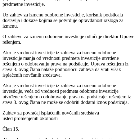
predmetne investicije.
Uz zahtev za izmenu odobrene investicije, korisnik podsticaja
dostavlja i dokaze kojima se potvrđuje opravdanost razloga za
izmenu.
O zahtevu za izmenu odobrene investicije odlučuje direktor Uprave
rešenjem.
Ako je vrednost investicije iz zahteva za izmenu odobrene
investicije manja od vrednosti predmeta investicije utvrđene
rešenjem o odobravanju prava na podsticaje, Uprava rešenjem iz
stava 3. ovog člana nalaže podnosiocu zahteva da vrati višak
isplaćenih novčanih sredstava.
Ako je vrednost investicije iz zahteva za izmenu odobrene
investicije, veća od vrednosti predmeta odobrene investicije
utvrđene rešenjem o odobravanju prava na podsticaje, rešenjem iz
stava 3. ovog člana ne može se odobriti dodatni iznos podsticaja.
Zahtev za povraćaj isplaćenih novčanih sredstava
usled promenjenih okolnosti
Član 15.