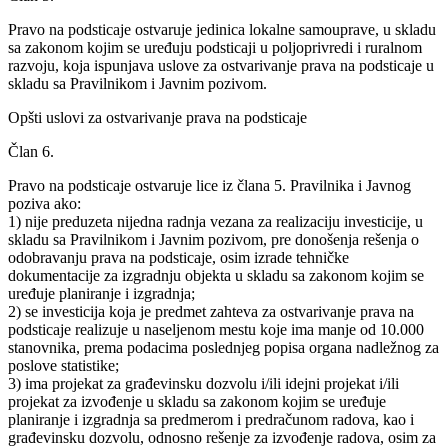
Pravo na podsticaje ostvaruje jedinica lokalne samouprave, u skladu
sa zakonom kojim se uređuju podsticaji u poljoprivredi i ruralnom
razvoju, koja ispunjava uslove za ostvarivanje prava na podsticaje u
skladu sa Pravilnikom i Javnim pozivom.
Opšti uslovi za ostvarivanje prava na podsticaje
Član 6.
Pravo na podsticaje ostvaruje lice iz člana 5. Pravilnika i Javnog
poziva ako:
1) nije preduzeta nijedna radnja vezana za realizaciju investicije, u
skladu sa Pravilnikom i Javnim pozivom, pre donošenja rešenja o
odobravanju prava na podsticaje, osim izrade tehničke
dokumentacije za izgradnju objekta u skladu sa zakonom kojim se
uređuje planiranje i izgradnja;
2) se investicija koja je predmet zahteva za ostvarivanje prava na
podsticaje realizuje u naseljenom mestu koje ima manje od 10.000
stanovnika, prema podacima poslednjeg popisa organa nadležnog za
poslove statistike;
3) ima projekat za građevinsku dozvolu i/ili idejni projekat i/ili
projekat za izvođenje u skladu sa zakonom kojim se uređuje
planiranje i izgradnja sa predmerom i predračunom radova, kao i
građevinsku dozvolu, odnosno rešenje za izvođenje radova, osim za