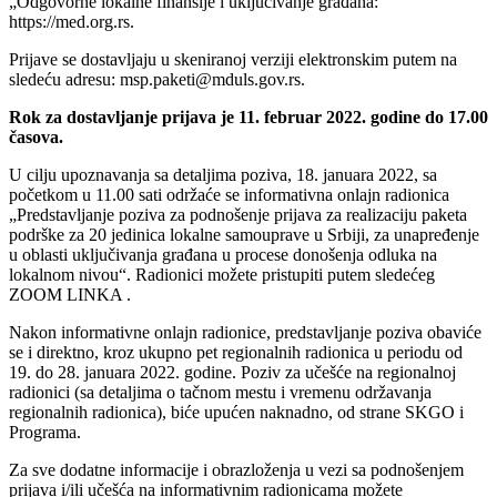
„Odgovorne lokalne finansije i uključivanje građana:
https://med.org.rs.
Prijave se dostavljaju u skeniranoj verziji elektronskim putem na
sledeću adresu: msp.paketi@mduls.gov.rs.
Rok za dostavljanje prijava je 11. februar 2022. godine do 17.00
časova.
U cilju upoznavanja sa detaljima poziva, 18. januara 2022, sa
početkom u 11.00 sati održaće se informativna onlajn radionica
„Predstavljanje poziva za podnošenje prijava za realizaciju paketa
podrške za 20 jedinica lokalne samouprave u Srbiji, za unapređenje
u oblasti uključivanja građana u procese donošenja odluka na
lokalnom nivou“. Radionici možete pristupiti putem sledećeg
ZOOM LINKA .
Nakon informativne onlajn radionice, predstavljanje poziva obaviće
se i direktno, kroz ukupno pet regionalnih radionica u periodu od
19. do 28. januara 2022. godine. Poziv za učešće na regionalnoj
radionici (sa detaljima o tačnom mestu i vremenu održavanja
regionalnih radionica), biće upućen naknadno, od strane SKGO i
Programa.
Za sve dodatne informacije i obrazloženja u vezi sa podnošenjem
prijava i/ili učešća na informativnim radionicama možete