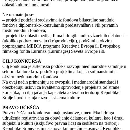
oblasti kulture i umetnosti
Ne razmatraju se:
– projekti podržani sredstvima iz fondova bilateralne saradnje,
fondova diplomatsko-konzularnih predstavništava i/ili privatnih
međunarodnih fondova;
– projekti iz oblasti medija, filma i drugih audio-vizuelnih delatnosti
(ukoliko podrazumevaju (ko)produkciju), podržani u okviru
potprograma MEDIA programa Kreativna Evropa ili Evropskog
filmskog fonda Eurimaž (Eurimages) Saveta Evrope i sl.
CILJ KONKURSA
Cilj konkursa je sistemska podrška razvoju međunarodne saradnje u
sektoru kulture kroz podršku projektima koji su sufinansirani u
okviru međunarodnih fondova.
Na ovaj način primenjuju se evropski i međunarodni standardi i
obezbeđuju uslovi za kvalitetno sprovođenje projekata od strane
korisnika, u cilju jačanja kapaciteta aktera na teritoriji Republike
Srbije i podsticanja razvoja sistema kulture.
PRAVO UČEŠĆA
Pravo učešća na konkursu imaju ustanove, umetnička i druga
udruženja registrovana za obavljanje delatnosti kulture, kao i drugi
subjekti u kulturi (isključivo pravna lica) sa sedištem na teritoriji
Republike Srbije, osim ustanova kulture čiji je osnivač Republika