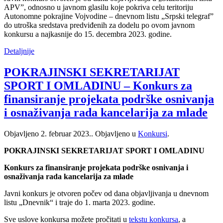
APVˮ, odnosno u javnom glasilu koje pokriva celu teritoriju
Autonomne pokrajine Vojvodine – dnevnom listu „Srpski telegraf”
do utroška sredstava predviđenih za dodelu po ovom javnom
konkursu a najkasnije do 15. decembra 2023. godine.
Detaljnije
POKRAJINSKI SEKRETARIJAT
SPORT I OMLADINU – Konkurs za
finansiranje projekata podrške osnivanja
i osnaživanja rada kancelarija za mlade
Objavljeno
2. februar 2023.
. Objavljeno u
Konkursi
.
POKRAJINSKI SEKRETARIJAT SPORT I OMLADINU
Konkurs za finansiranje projekata podrške osnivanja i
osnaživanja rada kancelarija za mlade
Javni konkurs je otvoren počev od dana objavljivanja u dnevnom
listu „Dnevnik“ i traje do 1. marta 2023. godine.
Sve uslove konkursa možete pročitati u
tekstu konkursa
, a