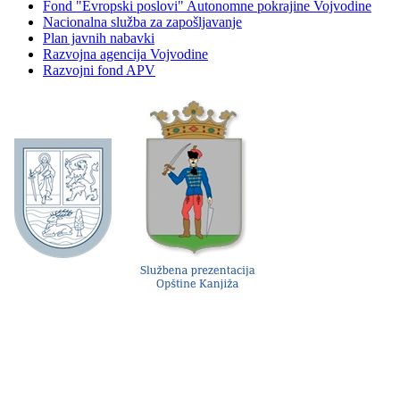
Fond "Evropski poslovi" Autonomne pokrajine Vojvodine
Nacionalna služba za zapošljavanje
Plan javnih nabavki
Razvojna agencija Vojvodine
Razvojni fond APV