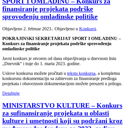
SPORT I OMLADINU – Konkurs za
finansiranje projekata podrške
sprovođenju omladinske politike
Objavljeno
2. februar 2023.
. Objavljeno u
Konkursi
.
POKRAJINSKI SEKRETARIJAT SPORT I OMLADINU –
Konkurs za finansiranje projekata podrške sprovođenju
omladinske politike
Javni konkurs je otvoren od dana objavljivanja u dnevnom listu
„Dnevnik“ i traje do 1. marta 2023. godine.
Uslove konkursa možete pročitati u
tekstu konkursa
, a kompletnu
konkursnu dokumentaciju sa zahtevom za finansiranje predloga
projekata i obaveznom dokumentacijom možete preuzeti u prilogu.
Detaljnije
MINISTARSTVO KULTURE – Konkurs
za sufinansiranje projekata u oblasti
kulture i umetnosti koji su podržani kroz