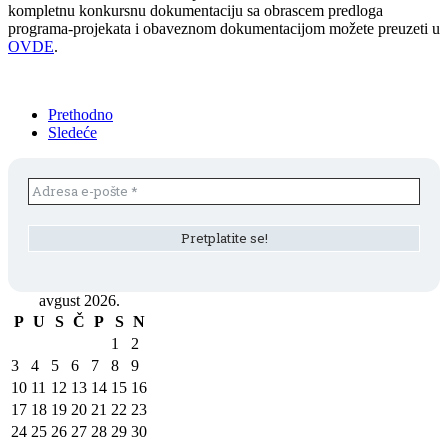
kompletnu konkursnu dokumentaciju sa obrascem predloga
programa-projekata i obaveznom dokumentacijom možete preuzeti u
OVDE
.
Prethodno
Sledeće
avgust 2026.
P
U
S
Č
P
S
N
1
2
3
4
5
6
7
8
9
10
11
12
13
14
15
16
17
18
19
20
21
22
23
24
25
26
27
28
29
30