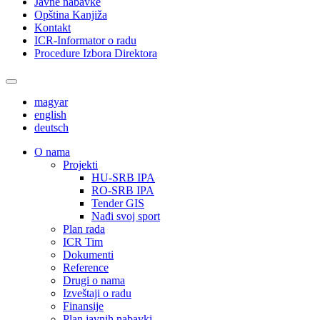
Javne nabavke
Opština Kanjiža
Kontakt
ICR-Informator o radu
Procedure Izbora Direktora
magyar
english
deutsch
О nama
Projekti
HU-SRB IPA
RO-SRB IPA
Tender GIS
Nađi svoj sport
Plan rada
ICR Tim
Dokumenti
Reference
Drugi o nama
Izveštaji o radu
Finansije
Plan javnih nabavki