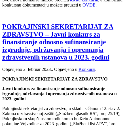
konkursnu dokumentaciju možete preuzeti u
OVDE
.
POKRAJINSKI SEKRETARIJAT ZA
ZDRAVSTVO – Javni konkurs za
finansiranje odnosno sufinansiranje
izgradnje, održavanja i opremanja
zdravstvenih ustanova u 2023. godini
Objavljeno
2. februar 2023.
. Objavljeno u
Konkursi
.
POKRAJINSKI SEKRETARIJAT ZA ZDRAVSTVO
Javni konkurs za finansiranje odnosno sufinansiranje
izgradnje, održavanja i opremanja zdravstvenih ustanova u
2023. godini
Pokrajinski sekretarijat za zdravstvo, u skladu s članom 12. stav 2.
Zakona o zdravstvenoj zaštiti („Službeni glasnik RS”, broj 25/19),
Pokrajinskom skupštinskom odlukom o budžetu Autonomne
pokrajine Vojvodine za 2023. godinu („Službeni list APV”, broj