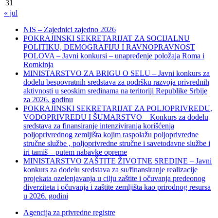
31
« jul
NIS – Zajednici zajedno 2026
POKRAJINSKI SEKRETARIJAT ZA SOCIJALNU
POLITIKU, DEMOGRAFIJU I RAVNOPRAVNOST
POLOVA – Javni konkursi – unapređenje položaja Roma i
Romkinja
MINISTARSTVO ZA BRIGU O SELU – Javni konkurs za
dodelu bespovratnih sredstava za podršku razvoja privrednih
aktivnosti u seoskim sredinama na teritoriji Republike Srbije
za 2026. godinu
POKRAJINSKI SEKRETARIJAT ZA POLJOPRIVREDU,
VODOPRIVREDU I ŠUMARSTVO – Konkurs za dodelu
sredstava za finansiranje intenziviranja korišćenja
poljoprivrednog zemljišta kojim raspolažu poljoprivredne
stručne službe , poljoprivredne stručne i savetodavne službe i
iri tamiš ‒ putem nabavke opreme
MINISTARSTVO ZAŠTITE ŽIVOTNE SREDINE – Javni
konkurs za dodelu sredstava za su/finansiranje realizacije
projekata ozelenjavanja u cilju zaštite i očuvanja predeonog
diverziteta i očuvanja i zaštite zemljišta kao prirodnog resursa
u 2026. godini
Agencija za privredne registre