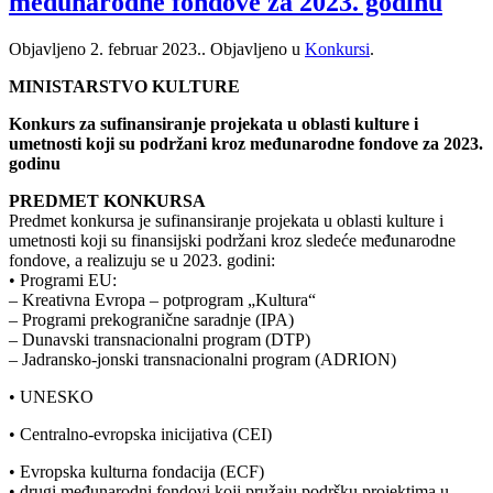
međunarodne fondove za 2023. godinu
Objavljeno
2. februar 2023.
. Objavljeno u
Konkursi
.
MINISTARSTVO KULTURE
Konkurs za sufinansiranje projekata u oblasti kulture i
umetnosti koji su podržani kroz međunarodne fondove za 2023.
godinu
PREDMET KONKURSA
Predmet konkursa je sufinansiranje projekata u oblasti kulture i
umetnosti koji su finansijski podržani kroz sledeće međunarodne
fondove, a realizuju se u 2023. godini:
• Programi EU:
– Kreativna Evropa – potprogram „Kultura“
– Programi prekogranične saradnje (IPA)
– Dunavski transnacionalni program (DTP)
– Jadransko-jonski transnacionalni program (ADRION)
• UNESKO
• Centralno-evropska inicijativa (CEI)
• Evropska kulturna fondacija (ECF)
• drugi međunarodni fondovi koji pružaju podršku projektima u