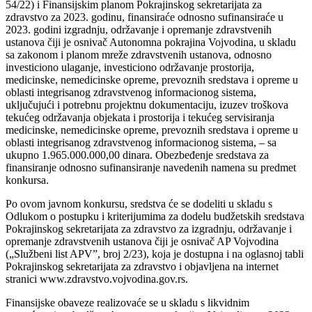
54/22) i Finansijskim planom Pokrajinskog sekretarijata za
zdravstvo za 2023. godinu, finansiraće odnosno sufinansiraće u
2023. godini izgradnju, održavanje i opremanje zdravstvenih
ustanova čiji je osnivač Autonomna pokrajina Vojvodina, u skladu
sa zakonom i planom mreže zdravstvenih ustanova, odnosno
investiciono ulaganje, investiciono održavanje prostorija,
medicinske, nemedicinske opreme, prevoznih sredstava i opreme u
oblasti integrisanog zdravstvenog informacionog sistema,
uključujući i potrebnu projektnu dokumentaciju, izuzev troškova
tekućeg održavanja objekata i prostorija i tekućeg servisiranja
medicinske, nemedicinske opreme, prevoznih sredstava i opreme u
oblasti integrisanog zdravstvenog informacionog sistema, – sa
ukupno 1.965.000.000,00 dinara. Obezbeđenje sredstava za
finansiranje odnosno sufinansiranje navedenih namena su predmet
konkursa.
Po ovom javnom konkursu, sredstva će se dodeliti u skladu s
Odlukom o postupku i kriterijumima za dodelu budžetskih sredstava
Pokrajinskog sekretarijata za zdravstvo za izgradnju, održavanje i
opremanje zdravstvenih ustanova čiji je osnivač AP Vojvodina
(„Službeni list APV”, broj 2/23), koja je dostupna i na oglasnoj tabli
Pokrajinskog sekretarijata za zdravstvo i objavljena na internet
stranici www.zdravstvo.vojvodina.gov.rs.
Finansijske obaveze realizovaće se u skladu s likvidnim