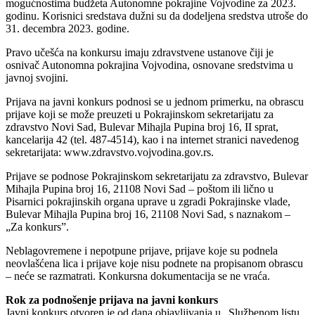
mogućnostima budžeta Autonomne pokrajine Vojvodine za 2023.
godinu. Korisnici sredstava dužni su da dodeljena sredstva utroše do
31. decembra 2023. godine.
Pravo učešća na konkursu imaju zdravstvene ustanove čiji je
osnivač Autonomna pokrajina Vojvodina, osnovane sredstvima u
javnoj svojini.
Prijava na javni konkurs podnosi se u jednom primerku, na obrascu
prijave koji se može preuzeti u Pokrajinskom sekretarijatu za
zdravstvo Novi Sad, Bulevar Mihajla Pupina broj 16, II sprat,
kancelarija 42 (tel. 487-4514), kao i na internet stranici navedenog
sekretarijata: www.zdravstvo.vojvodina.gov.rs.
Prijave se podnose Pokrajinskom sekretarijatu za zdravstvo, Bulevar
Mihajla Pupina broj 16, 21108 Novi Sad – poštom ili lično u
Pisarnici pokrajinskih organa uprave u zgradi Pokrajinske vlade,
Bulevar Mihajla Pupina broj 16, 21108 Novi Sad, s naznakom –
„Za konkurs”.
Neblagovremene i nepotpune prijave, prijave koje su podnela
neovlašćena lica i prijave koje nisu podnete na propisanom obrascu
– neće se razmatrati. Konkursna dokumentacija se ne vraća.
Rok za podnošenje prijava na javni konkurs
Javni konkurs otvoren je od dana objavljivanja u „Službenom listu