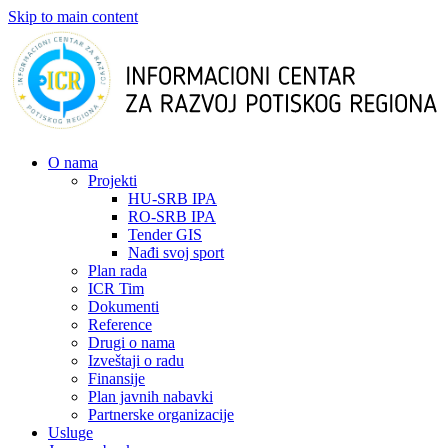
Skip to main content
О nama
Projekti
HU-SRB IPA
RO-SRB IPA
Tender GIS
Nađi svoj sport
Plan rada
ICR Tim
Dokumenti
Reference
Drugi o nama
Izveštaji o radu
Finansije
Plan javnih nabavki
Partnerske organizacije
Usluge