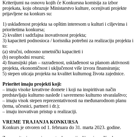
Kriterijumi na osnovu kojih će Konkursna komisija za izbor
projekata, koju obrazuje Ministarstvo kulture, ocenjivati projekte
prijavljene na konkurs su:
1) usklađenost projekta sa opštim interesom u kulturi i ciljevima i
prioritetima konkursa;
2) kvalitet i sadržajna inovativnost projekta;
3) kapaciteti podnosioca / korisnika potrebni za realizaciju projekta i
to:
(a) stručni, odnosno umetnički kapaciteti i
(b) neophodni resursi;
4) finansijski plan – razrađenost, usklađenost sa planom aktivnosti
projekta, ekonomičnost i uključenost više izvora finansiranja;
5) stepen uticaja projekta na kvalitet kulturnog života zajednice.
Prioritet imaju projekti koji:
– imaju visoke kreativne domete i koji na inspiritivan način
predstavljaju kulturno nasleđe i savremeno kulturno stvaralaštvo;
– imaju visok stepen reprezentativnosti na međunarodnom planu
(tema, učesnici, partneri i dr.);
– imaju inovativan pristup u realizaciji.
VREME TRAJANJA KONKURSA
Konkurs je otvoren od 1. februara do 31. marta 2023. godine.