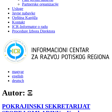
Partnerske organizacije
Usluge
Javne nabavke
Opština Kanjiža
Kontakt
ICR-Informator o radu
Procedure Izbora Direktora
magyar
english
deutsch
Autor:
Ξ
POKRAJINSKI SEKRETARIJAT