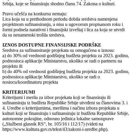
Srbija, koje se finansiraju shodno članu 74. Zakona o kulturi.
Pravo učešća na konkursu nemaju:
Lica koja su u prethodnom periodu dobila sredstva namenjena
projektnom sufinansiranju, a nisu u ugovorom propisanom roku i
formi podnela narativni i finansijski izveštaj i lica za koja se utvrdi
da su nenamenski trošila sredstva.
IZNOS DOSTUPNE FINANSIJSKE PODRŠKE
Sredstva za sufinansiranje projekata su omogućena u iznosu:
a) do 30% od vrednosti godišnjeg budžeta projekta za 2023. godinu,
podnosioca aplikacije Ministarstvu, ukoliko se radi o partneru na
projektu ili
b) do 40% od vrednosti godišnjeg budžeta projekta za 2023. godinu,
podnosioca aplikacije Ministarstvu, ukoliko se radi o
nosiocu/koordinatoru projekta
KRITERIJUMI
Kriterijumi i merila za izbor projekata koji se finansiraju ili
sufinansiraju iz budžeta Republike Srbije utvrđeni su članovima 3. i
4. Uredbe o kriterijumima, merilima i načinu izbora projekata u
kulturi koji se finansiraju i sufinansiraju iz budžeta Republike Srbije,
autonomne pokrajine, odnosno jedinica lokalne samouprave
(„Službeni glasnik RS“, br. 105/16 i 112/17) (videti na
https://www.kultura.gov.rs/tekst/43/zakoni-i-uredbe.php).