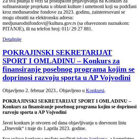
Za sva pitanja u vezi sa postupkom prijavljivanja na Konkurs za
sufinansiranje projekata u oblasti kulture i umetnosti koji su podržani
kroz međunarodne fondove za 2023. godinu, zainteresovani se
mogu obratiti na elektronsku adresu:
medjunarodnifondovi@kultura.gov.rs (sa obaveznom naznakom:
PITANJE), ili na telefon broj: 011/ 29 27 881.
Detaljnije
POKRAJINSKI SEKRETARIJAT
SPORT I OMLADINU – Konkurs za
finansiranje posebnog programa kojim se
doprinosi razvoju sporta u AP Vojvodini
Objavljeno
2. februar 2023.
. Objavljeno u
Konkursi
.
POKRAJINSKI SEKRETARIJAT SPORT I OMLADINU –
Konkurs za finansiranje posebnog programa kojim se doprinosi
razvoju sporta u AP Vojvodini
Javni konkurs je otvoren od dana objavljivanja u dnevnom listu
„Dnevnik“ i traje do 1.aprila 2023. godine.
Sve uslove konkursa možete pročitati
tekstu konkursa
, a kompletnu