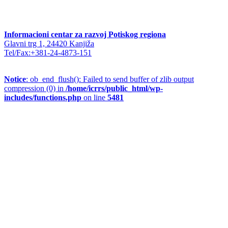
Informacioni centar za razvoj Potiskog regiona
Glavni trg 1, 24420 Kanjiža
Tel/Fax:+381-24-4873-151
Notice
: ob_end_flush(): Failed to send buffer of zlib output
compression (0) in
/home/icrrs/public_html/wp-
includes/functions.php
on line
5481