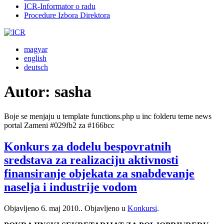
ICR-Informator o radu
Procedure Izbora Direktora
magyar
english
deutsch
Autor:
sasha
Boje se menjaju u template functions.php u inc folderu teme news
portal Zameni #029fb2 za #166bcc
Konkurs za dodelu bespovratnih
sredstava za realizaciju aktivnosti
finansiranje objekata za snabdevanje
naselja i industrije vodom
Objavljeno
6. maj 2010.
. Objavljeno u
Konkursi
.