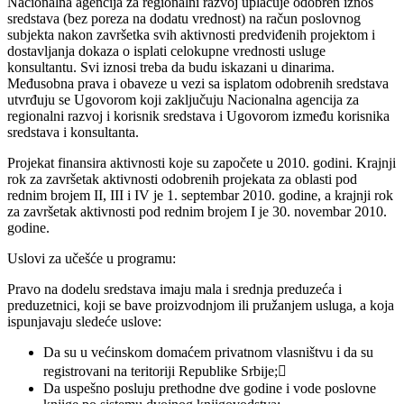
Nacionalna agencija za regionalni razvoj uplaćuje odobren iznos
sredstava (bez poreza na dodatu vrednost) na račun poslovnog
subjekta nakon završetka svih aktivnosti predviđenih projektom i
dostavljanja dokaza o isplati celokupne vrednosti usluge
konsultantu. Svi iznosi treba da budu iskazani u dinarima.
Međusobna prava i obaveze u vezi sa isplatom odobrenih sredstava
utvrđuju se Ugovorom koji zaključuju Nacionalna agencija za
regionalni razvoj i korisnik sredstava i Ugovorom između korisnika
sredstava i konsultanta.
Projekat finansira aktivnosti koje su započete u 2010. godini. Krajnji
rok za završetak aktivnosti odobrenih projekata za oblasti pod
rednim brojem II, III i IV je 1. septembar 2010. godine, a krajnji rok
za završetak aktivnosti pod rednim brojem I je 30. novembar 2010.
godine.
Uslovi za učešće u programu:
Pravo na dodelu sredstava imaju mala i srednja preduzeća i
preduzetnici, koji se bave proizvodnjom ili pružanjem usluga, a koja
ispunjavaju sledeće uslove:
Da su u većinskom domaćem privatnom vlasništvu i da su
registrovani na teritoriji Republike Srbije;
Da uspešno posluju prethodne dve godine i vode poslovne