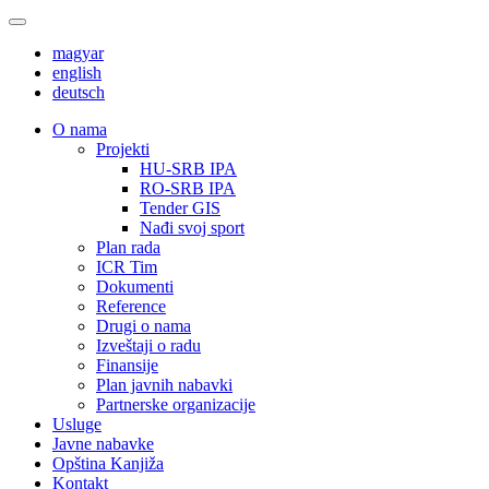
magyar
english
deutsch
О nama
Projekti
HU-SRB IPA
RO-SRB IPA
Tender GIS
Nađi svoj sport
Plan rada
ICR Tim
Dokumenti
Reference
Drugi o nama
Izveštaji o radu
Finansije
Plan javnih nabavki
Partnerske organizacije
Usluge
Javne nabavke
Opština Kanjiža
Kontakt