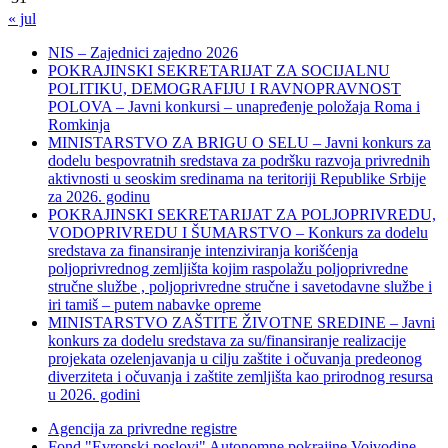
« jul
NIS – Zajednici zajedno 2026
POKRAJINSKI SEKRETARIJAT ZA SOCIJALNU
POLITIKU, DEMOGRAFIJU I RAVNOPRAVNOST
POLOVA – Javni konkursi – unapređenje položaja Roma i
Romkinja
MINISTARSTVO ZA BRIGU O SELU – Javni konkurs za
dodelu bespovratnih sredstava za podršku razvoja privrednih
aktivnosti u seoskim sredinama na teritoriji Republike Srbije
za 2026. godinu
POKRAJINSKI SEKRETARIJAT ZA POLJOPRIVREDU,
VODOPRIVREDU I ŠUMARSTVO – Konkurs za dodelu
sredstava za finansiranje intenziviranja korišćenja
poljoprivrednog zemljišta kojim raspolažu poljoprivredne
stručne službe , poljoprivredne stručne i savetodavne službe i
iri tamiš ‒ putem nabavke opreme
MINISTARSTVO ZAŠTITE ŽIVOTNE SREDINE – Javni
konkurs za dodelu sredstava za su/finansiranje realizacije
projekata ozelenjavanja u cilju zaštite i očuvanja predeonog
diverziteta i očuvanja i zaštite zemljišta kao prirodnog resursa
u 2026. godini
Agencija za privredne registre
Fond "Evropski poslovi" Autonomne pokrajine Vojvodine