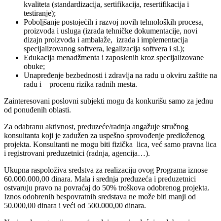
kvaliteta (standardizacija, sertifikacija, resertifikacija i
testiranje);
Poboljšanje postojećih i razvoj novih tehnoloških procesa,
proizvoda i usluga (izrada tehničke dokumentacije, novi
dizajn proizvoda i ambalaže, izrada i implementacija
specijalizovanog softvera, legalizacija softvera i sl.);
Edukacija menadžmenta i zaposlenih kroz specijalizovane
obuke;
Unapređenje bezbednosti i zdravlja na radu u okviru zaštite na
radu i procenu rizika radnih mesta.
Zainteresovani poslovni subjekti mogu da konkurišu samo za jednu
od ponuđenih oblasti.
Za odabranu aktivnost, preduzeće/radnja angažuje stručnog
konsultanta koji je zadužen za uspešno sprovođenje predloženog
projekta. Konsultanti ne mogu biti fizička lica, već samo pravna lica
i registrovani preduzetnici (radnja, agencija…).
Ukupna raspoloživa sredstva za realizaciju ovog Programa iznose
60.000.000,00 dinara. Mala i srednja preduzeća i preduzetnici
ostvaruju pravo na povraćaj do 50% troškova odobrenog projekta.
Iznos odobrenih bespovratnih sredstava ne može biti manji od
50.000,00 dinara i veći od 500.000,00 dinara.