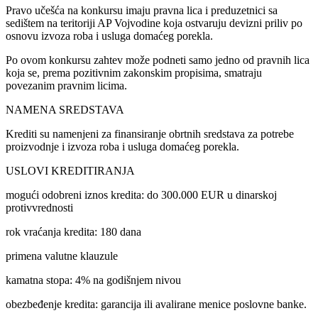
Pravo učešća na konkursu imaju pravna lica i preduzetnici sa
sedištem na teritoriji AP Vojvodine koja ostvaruju devizni priliv po
osnovu izvoza roba i usluga domaćeg porekla.
Po ovom konkursu zahtev može podneti samo jedno od pravnih lica
koja se, prema pozitivnim zakonskim propisima, smatraju
povezanim pravnim licima.
NAMENA SREDSTAVA
Krediti su namenjeni za finansiranje obrtnih sredstava za potrebe
proizvodnje i izvoza roba i usluga domaćeg porekla.
USLOVI KREDITIRANJA
mogući odobreni iznos kredita: do 300.000 EUR u dinarskoj
protivvrednosti
rok vraćanja kredita: 180 dana
primena valutne klauzule
kamatna stopa: 4% na godišnjem nivou
obezbeđenje kredita: garancija ili avalirane menice poslovne banke.