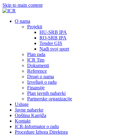
Skip to main content
О nama
Projekti
HU-SRB IPA
RO-SRB IPA
Tender GIS
Nađi svoj sport
Plan rada
ICR Tim
Dokumenti
Reference
Drugi o nama
Izveštaji o radu
Finansije
Plan javnih nabavki
Partnerske organizacije
Usluge
Javne nabavke
Opština Kanjiža
Kontakt
ICR-Informator o radu
Procedure Izbora Direktora