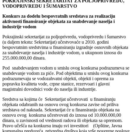
POKRAJINSKI SEKRETARIJAT ZA POLJOPRIVREDU,
VODOPRIVREDU I ŠUMARSTVO
Konkurs za dodelu bespovratnih sredstava za realizaciju
aktivnosti finansiranje objekata za snabdevanje naselja i
industrije vodom
Pokrajinski sekretarijat za poljoprivredu, vodoprivredu i šumarstvo
(u daljem tekstu: Sekretarijat) učestvovaće u 2010. godini
bespovratnim sredstvima u finansiranju izgradnje osnovnih objekata
za snabdevanje naselja i industrije vodom, u ukupnom iznosu do
255.000.000,00 dinara.
Pod snabdevanjem vodom u smislu ovog konkursa podrazumeva se
snabdevanje vodom za piće. Pod objektima u smislu ovog konkursa
podrazumevaju se vodozahvatni objekti, objekti i oprema za
popravku kvaliteta vode, crpne stanice, rezervoari i glavni
magistralni dovodnici vode do naselja ili industrije.
Sredstva sa kojima će Sekretarijat učestvovati u finansiranju
objekata odabranih na osnovu ovog konkursa zavise od priliva
sredstava od naknada. Sekretarijat će u finansiranju objekata na
osnovu ovog konkursa učestvovati do iznosa od 10.000.000,00
dinara, u zavisnosti od vrednosti radova ili objekata sa opremom.
Pravo učešća na konkursu imaju svi investitori (Opštine, Javna
komunalna preduzeća, privredna društva koja vrše poverene poslove