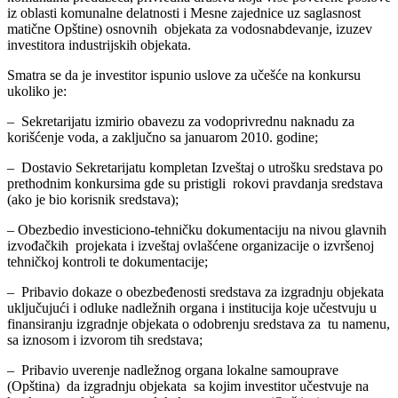
iz oblasti komunalne delatnosti i Mesne zajednice uz saglasnost
matične Opštine) osnovnih objekata za vodosnabdevanje, izuzev
investitora industrijskih objekata.
Smatra se da je investitor ispunio uslove za učešće na konkursu
ukoliko je:
– Sekretarijatu izmirio obavezu za vodoprivrednu naknadu za
korišćenje voda, a zaključno sa januarom 2010. godine;
– Dostavio Sekretarijatu kompletan Izveštaj o utrošku sredstava po
prethodnim konkursima gde su pristigli rokovi pravdanja sredstava
(ako je bio korisnik sredstava);
– Obezbedio investiciono-tehničku dokumentaciju na nivou glavnih
izvođačkih projekata i izveštaj ovlašćene organizacije o izvršenoj
tehničkoj kontroli te dokumentacije;
– Pribavio dokaze o obezbeđenosti sredstava za izgradnju objekata
uključujući i odluke nadležnih organa i institucija koje učestvuju u
finansiranju izgradnje objekata o odobrenju sredstava za tu namenu,
sa iznosom i izvorom tih sredstava;
– Pribavio uverenje nadležnog organa lokalne samouprave
(Opština) da izgradnju objekata sa kojim investitor učestvuje na