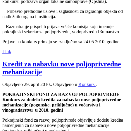
konkursu podržava organ lokalne samouprave (Opština).
– Pribavio prethodne uslove i saglasnosti za izgradnju objekta od
nadležnih organa i institucija.
– Razmatranje prispelih prijava vršiće komisija koju imenuje
pokrajinski sekretar za poljoprivredu, vodoprivredu i šumarstvo.
Prijave na konkurs primaju se zaključno sa 24.05.2010. godine
Link
Kredit za nabavku nove poljoprivredne
mehanizacije
Objavljeno
29. april 2010.
. Objavljeno u
Konkursi
.
POKRAJINSKI FOND ZA RAZVOJ POLJOPRIVREDE
Konkurs za dodelu kredita za nabavku nove poljoprivredne
mehanizacije (pogonske, priključne) u voćarstvu i
vinogradarstvu u 2010. godini
Pokrajinski fond za razvoj poljoprivrede objavljuje dodelu kredita
namenjenih za nabavku nove poljoprivredne mehanizacije
(pogonske, priključne) u voćarstvu i