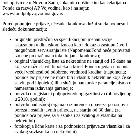
poljoprivrede u Novom Sadu, lokalnim opštinskim kancelarijama
Fonda za razvoj AP Vojvodine, kao i na sajtu:
www.fondpolj.vojvodina.gov.rs
Pored popunjene prijave, učesnici konkursa dužni su da podnesu i
sledeću dokumentaciju:
originalni predračun sa specifikacijom mehanizacije
iskazanom u dinarskom iznosu kao i dokaz o zastupništvu i
mogućnosti servisiranja iste (Napomena:Fond neće prihvatati
izmene predračuna u toku trajanja konkursa);
original vlasničkog lista za nekretnine ne stariji od 15 dana,na
koji se može staviti hipoteka u korist Fonda u jedan i po puta
većoj vrednosti od odobrene vrednosti kredita; (napomena;
podnosilac prijave ne mora biti i vlasnik nekretnine koja će se
staviti pod hipoteku) ili u slučaju bankarske garancije pismo o
namerama izdavanja garancije;
potvrda o registaciji poljoprivrednog gazdinstva (obnovljenog
u 2010. godini);
potvrdu nadležnog organa o izmirenosti obaveza po osnovu
poreza i ostalih javnih prihoda, na stariju od 30 dana (za
podnosioca prijave,za vlasnika i za svakog suvlasnika na
nekretnini)
fotokopija lične karte ( za podnosioca prijave,za vlasnika i za
svakog suvlasnika na nekretnini)