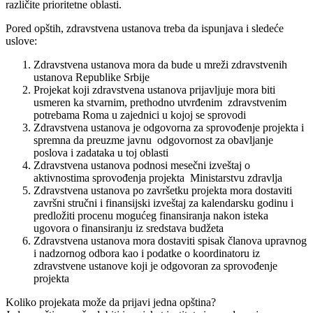
različite prioritetne oblasti.
Pored opštih, zdravstvena ustanova treba da ispunjava i sledeće
uslove:
Zdravstvena ustanova mora da bude u mreži zdravstvenih
ustanova Republike Srbije
Projekat koji zdravstvena ustanova prijavljuje mora biti
usmeren ka stvarnim, prethodno utvrđenim zdravstvenim
potrebama Roma u zajednici u kojoj se sprovodi
Zdravstvena ustanova je odgovorna za sprovođenje projekta i
spremna da preuzme javnu odgovornost za obavljanje
poslova i zadataka u toj oblasti
Zdravstvena ustanova podnosi mesečni izveštaj o
aktivnostima sprovođenja projekta Ministarstvu zdravlja
Zdravstvena ustanova po završetku projekta mora dostaviti
završni stručni i finansijski izveštaj za kalendarsku godinu i
predložiti procenu mogućeg finansiranja nakon isteka
ugovora o finansiranju iz sredstava budžeta
Zdravstvena ustanova mora dostaviti spisak članova upravnog
i nadzornog odbora kao i podatke o koordinatoru iz
zdravstvene ustanove koji je odgovoran za sprovođenje
projekta
Koliko projekata može da prijavi jedna opština?