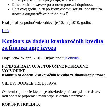
knjige po sistemu dvojnog knjigovodstva;
Da su izmirili obaveze po osnovu poreza i doprinosa;
Da u ovoj godini nisu po istom osnovu koristili podsticajna
sredstva drugih državnih institucija.
Krajnji rok za podnošenje zahteva je 10. maj 2010. godine.
Link
Konkurs za dodelu kratkoročnih kredita
za finansiranje izvoza
Objavljeno
26. april 2010.
. Objavljeno u
Konkursi
.
FOND ZA RAZVOJ AUTONOMNE POKRAJINE
VOJVODINE
Konkurs za dodelu kratkoročnih kredita za finansiranje izvo
za
CILJEVI DODELE SREDSTAVA
Osnovni cilj dodele kredita je obezbeđenje finansijskih sredstava
radi podrške pripreme i realizacije izvoznih aranžmana.
KORISNICI KREDITA