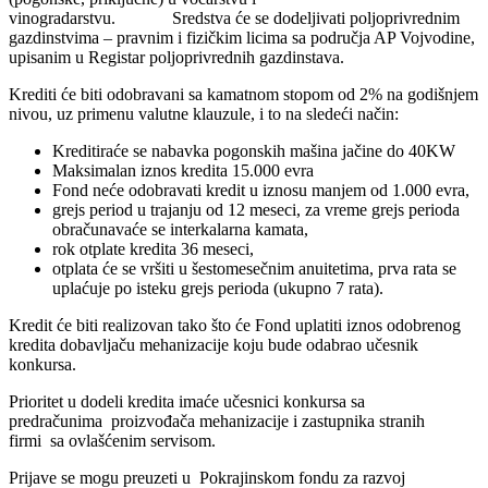
vinogradarstvu. Sredstva će se dodeljivati poljoprivrednim
gazdinstvima – pravnim i fizičkim licima sa područja AP Vojvodine,
upisanim u Registar poljoprivrednih gazdinstava.
Krediti će biti odobravani sa kamatnom stopom od 2% na godišnjem
nivou, uz primenu valutne klauzule, i to na sledeći način:
Kreditiraće se nabavka pogonskih mašina jačine do 40KW
Maksimalan iznos kredita 15.000 evra
Fond neće odobravati kredit u iznosu manjem od 1.000 evra,
grejs period u trajanju od 12 meseci, za vreme grejs perioda
obračunavaće se interkalarna kamata,
rok otplate kredita 36 meseci,
otplata će se vršiti u šestomesečnim anuitetima, prva rata se
uplaćuje po isteku grejs perioda (ukupno 7 rata).
Kredit će biti realizovan tako što će Fond uplatiti iznos odobrenog
kredita dobavljaču mehanizacije koju bude odabrao učesnik
konkursa.
Prioritet u dodeli kredita imaće učesnici konkursa sa
predračunima proizvođača mehanizacije i zastupnika stranih
firmi sa ovlašćenim servisom.
Prijave se mogu preuzeti u Pokrajinskom fondu za razvoj