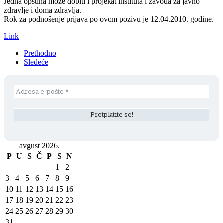
Jedna opština može dobiti i projekat instituta i zavoda za javno
zdravlje i doma zdravlja.
Rok za podnošenje prijava po ovom pozivu je 12.04.2010. godine.
Link
Prethodno
Sledeće
avgust 2026.
P
U
S
Č
P
S
N
1
2
3
4
5
6
7
8
9
10
11
12
13
14
15
16
17
18
19
20
21
22
23
24
25
26
27
28
29
30
31