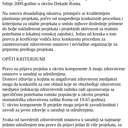
Srbije 2009.godine u okviru Dekade Roma.
Na osnovu dosadašnjeg iskustva, pristupiće se kvalitetnijem
planiranju projekata, počev od unapređenja konkursnih procedura i
kriterijuma za odabir projekata u smislu njihove doslednije primene
do bolje usklađenosti projekata i projektnih aktivnosti sa realnim
potrebama u lokalnoj romskoj zajednici. Jedan od koraka u tom
pravcu je korišćenje vodiča kroz konkursnu proceduru za
zainteresovane zdravstvene ustanove i nevladine organizacije za
pripremu predloga projekata .
OPŠTI KRITERIJUMI
Pravo na prijavu projekta u okviru komponente A imaju zdravstvene
ustanove u saradnji sa udruženjima.
Domovi zdravlja u kojima su angažovani zdravstveni medijatori
mogu da konkurišu za one oblasti koje ne obezbeđuje zdravstveni
medijator (edukacija zdravstvenih radnika radi upoznavanja sa
specifičnim potrebama romske populacije u okviru projekta
stomatološka zdravstvena zaštita Roma od 19-65 godina).
U okviru komponente B projekte mogu prijaviti zavodi/instituti i
zavodi za javno zdravlje u saradnji sa udruženjima.
Svaka od navedenih zdravstvenih ustanova u saradnji sa najmanje
jednim udruženjem ima pravo da prijavi jedan ili više projekata, za