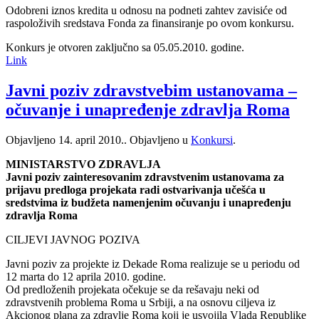
Odobreni iznos kredita u odnosu na podneti zahtev zavisiće od
raspoloživih sredstava Fonda za finansiranje po ovom konkursu.
Konkurs je otvoren zaključno sa 05.05.2010. godine.
Link
Javni poziv zdravstvebim ustanovama –
očuvanje i unapređenje zdravlja Roma
Objavljeno
14. april 2010.
. Objavljeno u
Konkursi
.
MINISTARSTVO ZDRAVLJA
Javni poziv zainteresovanim zdravstvenim ustanovama za
prijavu predloga projekata radi ostvarivanja učešća u
sredstvima iz budžeta namenjenim očuvanju i unapređenju
zdravlja Roma
CILJEVI JAVNOG POZIVA
Javni poziv za projekte iz Dekade Roma realizuje se u periodu od
12 marta do 12 aprila 2010. godine.
Od predloženih projekata očekuje se da rešavaju neki od
zdravstvenih problema Roma u Srbiji, a na osnovu ciljeva iz
Akcionog plana za zdravlje Roma koji je usvojila Vlada Republike