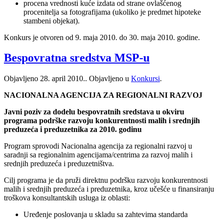
procena vrednosti kuće izdata od strane ovlašćenog
procenitelja sa fotografijama (ukoliko je predmet hipoteke
stambeni objekat).
Konkurs je otvoren od 9. maja 2010. do 30. maja 2010. godine.
Bespovratna sredstva MSP-u
Objavljeno
28. april 2010.
. Objavljeno u
Konkursi
.
NACIONALNA AGENCIJA ZA REGIONALNI RAZVOJ
Javni poziv za dodelu bespovratnih sredstava u okviru
programa podrške razvoju konkurentnosti malih i srednjih
preduzeća i preduzetnika za 2010. godinu
Program sprovodi Nacionalna agencija za regionalni razvoj u
saradnji sa regionalnim agencijama/centrima za razvoj malih i
srednjih preduzeća i preduzetništva.
Cilj programa je da pruži direktnu podršku razvoju konkurentnosti
malih i srednjih preduzeća i preduzetnika, kroz učešće u finansiranju
troškova konsultantskih usluga iz oblasti:
Uređenje poslovanja u skladu sa zahtevima standarda