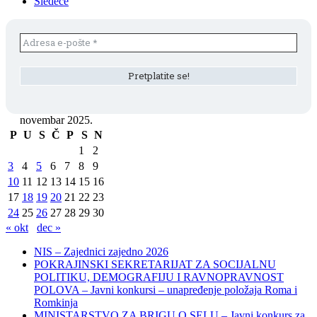
Sledeće
novembar 2025.
P
U
S
Č
P
S
N
1
2
3
4
5
6
7
8
9
10
11
12
13
14
15
16
17
18
19
20
21
22
23
24
25
26
27
28
29
30
« okt
dec »
NIS – Zajednici zajedno 2026
POKRAJINSKI SEKRETARIJAT ZA SOCIJALNU
POLITIKU, DEMOGRAFIJU I RAVNOPRAVNOST
POLOVA – Javni konkursi – unapređenje položaja Roma i
Romkinja
MINISTARSTVO ZA BRIGU O SELU – Javni konkurs za