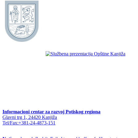
Informacioni centar za razvoj Potiskog regiona
Glavni trg 1, 24420 Kanjiža
Tel/Fax:+381-24-4873-151