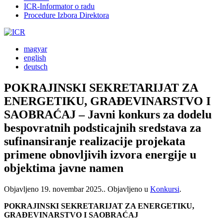
ICR-Informator o radu
Procedure Izbora Direktora
magyar
english
deutsch
POKRAJINSKI SEKRETARIJAT ZA
ENERGETIKU, GRAĐEVINARSTVO I
SAOBRAĆAJ – Javni konkurs za dodelu
bespovratnih podsticajnih sredstava za
sufinansiranje realizacije projekata
primene obnovljivih izvora energije u
objektima javne namen
Objavljeno
19. novembar 2025.
. Objavljeno u
Konkursi
.
POKRAJINSKI SEKRETARIJAT ZA ENERGETIKU,
GRAĐEVINARSTVO I SAOBRAĆAJ