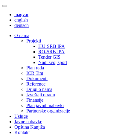
magyar
english
deutsch
О nama
Projekti
HU-SRB IPA
RO-SRB IPA
Tender GIS
Nađi svoj sport
Plan rada
ICR Tim
Dokumenti
Reference
Drugi o nama
Izveštaji o radu
Finansije
Plan javnih nabavki
Partnerske organizacije
Usluge
Javne nabavke
Opština Kanjiža
Kontakt