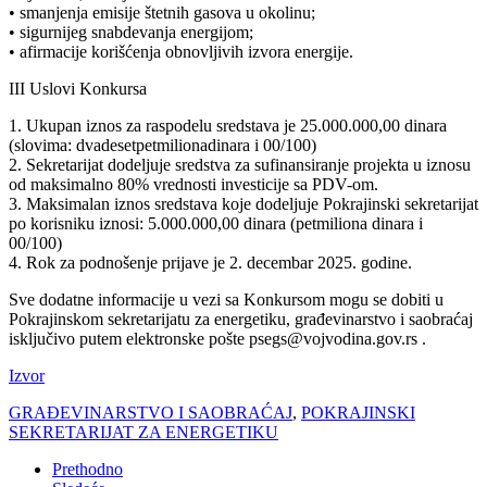
• smanjenja emisije štetnih gasova u okolinu;
• sigurnijeg snabdevanja energijom;
• afirmacije korišćenja obnovljivih izvora energije.
III Uslovi Konkursa
1. Ukupan iznos za raspodelu sredstava je 25.000.000,00 dinara
(slovima: dvadesetpetmilionadinara i 00/100)
2. Sekretarijat dodeljuje sredstva za sufinansiranje projekta u iznosu
od maksimalno 80% vrednosti investicije sa PDV-om.
3. Maksimalan iznos sredstava koje dodeljuje Pokrajinski sekretarijat
po korisniku iznosi: 5.000.000,00 dinara (petmiliona dinara i
00/100)
4. Rok za podnošenje prijave je 2. decembar 2025. godine.
Sve dodatne informacije u vezi sa Konkursom mogu se dobiti u
Pokrajinskom sekretarijatu za energetiku, građevinarstvo i saobraćaj
isključivo putem elektronske pošte psegs@vojvodina.gov.rs .
Izvor
GRAĐEVINARSTVO I SAOBRAĆAJ
,
POKRAJINSKI
SEKRETARIJAT ZA ENERGETIKU
Prethodno