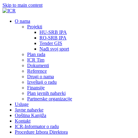
Skip to main content
О nama
Projekti
HU-SRB IPA
RO-SRB IPA
Tender GIS
Nađi svoj sport
Plan rada
ICR Tim
Dokumenti
Reference
Drugi o nama
Izveštaji o radu
Finansije
Plan javnih nabavki
Partnerske organizacije
Usluge
Javne nabavke
Opština Kanjiža
Kontakt
ICR-Informator o radu
Procedure Izbora Direktora