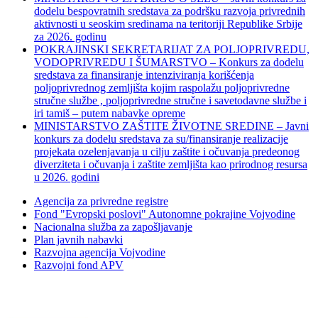
dodelu bespovratnih sredstava za podršku razvoja privrednih
aktivnosti u seoskim sredinama na teritoriji Republike Srbije
za 2026. godinu
POKRAJINSKI SEKRETARIJAT ZA POLJOPRIVREDU,
VODOPRIVREDU I ŠUMARSTVO – Konkurs za dodelu
sredstava za finansiranje intenziviranja korišćenja
poljoprivrednog zemljišta kojim raspolažu poljoprivredne
stručne službe , poljoprivredne stručne i savetodavne službe i
iri tamiš ‒ putem nabavke opreme
MINISTARSTVO ZAŠTITE ŽIVOTNE SREDINE – Javni
konkurs za dodelu sredstava za su/finansiranje realizacije
projekata ozelenjavanja u cilju zaštite i očuvanja predeonog
diverziteta i očuvanja i zaštite zemljišta kao prirodnog resursa
u 2026. godini
Agencija za privredne registre
Fond "Evropski poslovi" Autonomne pokrajine Vojvodine
Nacionalna služba za zapošljavanje
Plan javnih nabavki
Razvojna agencija Vojvodine
Razvojni fond APV