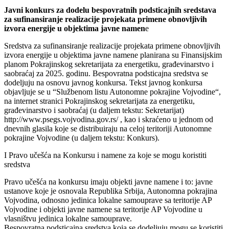
Javni konkurs za dodelu bespovratnih podsticajnih sredstava
za sufinansiranje realizacije projekata primene obnovljivih
izvora energije u objektima javne namen
e
Sredstva za sufinansiranje realizacije projekata primene obnovljivih
izvora energije u objektima javne namene planirana su Finansijskim
planom Pokrajinskog sekretarijata za energetiku, građevinarstvo i
saobraćaj za 2025. godinu. Bespovratna podsticajna sredstva se
dodeljuju na osnovu javnog konkursa. Tekst javnog konkursa
objavljuje se u “Službenom listu Autonomne pokrajine Vojvodine“,
na internet stranici Pokrajinskog sekretarijata za energetiku,
građevinarstvo i saobraćaj (u daljem tekstu: Sekretarijat)
http://www.psegs.vojvodina.gov.rs/ , kao i skraćeno u jednom od
dnevnih glasila koje se distribuiraju na celoj teritoriji Autonomne
pokrajine Vojvodine (u daljem tekstu: Konkurs).
I Pravo učešća na Konkursu i namene za koje se mogu koristiti
sredstva
Pravo učešća na konkursu imaju objekti javne namene i to: javne
ustanove koje je osnovala Republika Srbija, Autonomna pokrajina
Vojvodina, odnosno jedinica lokalne samouprave sa teritorije AP
Vojvodine i objekti javne namene sa teritorije AP Vojvodine u
vlasništvu jedinica lokalne samouprave.
Bespovratna podsticajna sredstva koja se dodeljuju mogu se koristiti