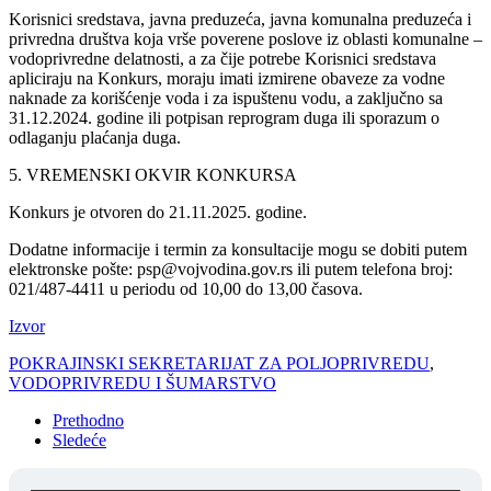
Korisnici sredstava, javna preduzeća, javna komunalna preduzeća i
privredna društva koja vrše poverene poslove iz oblasti komunalne –
vodoprivredne delatnosti, a za čije potrebe Korisnici sredstava
apliciraju na Konkurs, moraju imati izmirene obaveze za vodne
naknade za korišćenje voda i za ispuštenu vodu, a zaključno sa
31.12.2024. godine ili potpisan reprogram duga ili sporazum o
odlaganju plaćanja duga.
5. VREMENSKI OKVIR KONKURSA
Konkurs je otvoren do 21.11.2025. godine.
Dodatne informacije i termin za konsultacije mogu se dobiti putem
elektronske pošte: psp@vojvodina.gov.rs ili putem telefona broj:
021/487-4411 u periodu od 10,00 do 13,00 časova.
Izvor
POKRAJINSKI SEKRETARIJAT ZA POLJOPRIVREDU
,
VODOPRIVREDU I ŠUMARSTVO
Prethodno
Sledeće