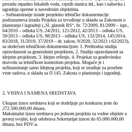
preradu otpadno fekalnih voda, crpnih stanica itd., kao i nabavka i
ugradnja opreme u navedenim objektima.
– Sufinansiranje izrade projektno tehničke dokumentacije
podrazumeva izradu Projekta za izvođenje u skladu sa Zakonom o
planiranju i izgradnji („Sl. glasnik RS“, br. 72/2009, 81/2009 – ispr.,
64/2010 – odluka US, 24/2011, 121/2012, 42/2013 – odluka US,
50/2013 – odluka US, 98/2013 – odluka US, 132/2014, 145/2014,
83/2018, 31/2019, 37/2019 – dr. zakon, 9/2020, 52/2021 i 62/2023),
sa sledećom tehničkom dokumentacijom: 1. Prethodna studija
opravdanosti sa generalnim projektom, 2. Studija opravdanosti sa
idejnim projektom, 3. Idejno rešenje, 4. Projekat za građevinsku
dozvolu sa tehničkom kontrolom projekta. Moguće je i
sufinansiranje samo Idejnog projekta, koji se izrađuje za posebne
vrste radova, u skladu sa čl 145. Zakona o planiranju i izgradnji.
2. VISINA I NAMENA SREDSTAVA
Ukupan iznos sredstava koji se dodeljuje po konkursu jeste do
272.500.000,00 dinara.
Maksimalni iznos sredstava po jednom projektu za vodne objekte u
javnoj svojini, koji odobrava Sekretarijat iznosi do 65.000.000,00
dinara, bez PDV-a.