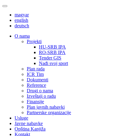
magyar
english
deutsch
О nama
Projekti
HU-SRB IPA
RO-SRB IPA
Tender GIS
Nađi svoj sport
Plan rada
ICR Tim
Dokumenti
Reference
Drugi o nama
Izveštaji o radu
Finansije
Plan javnih nabavki
Partnerske organizacije
Usluge
Javne nabavke
Opština Kanjiža
Kontakt