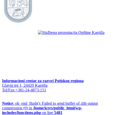
Informacioni centar za razvoj Potiskog regiona
Glavni trg 1, 24420 Kanjiža
Tel/Fax:+381-24-4873-151
Notice
: ob_end_flush(): Failed to send buffer of zlib output
compression (0) in
/home/icrrs/public_html/wp-
includes/functions.php
on line
5481