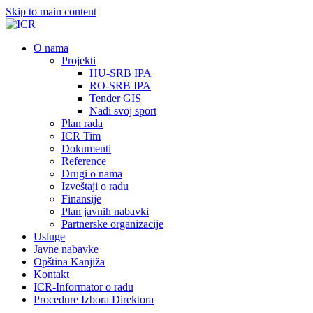
Skip to main content
О nama
Projekti
HU-SRB IPA
RO-SRB IPA
Tender GIS
Nađi svoj sport
Plan rada
ICR Tim
Dokumenti
Reference
Drugi o nama
Izveštaji o radu
Finansije
Plan javnih nabavki
Partnerske organizacije
Usluge
Javne nabavke
Opština Kanjiža
Kontakt
ICR-Informator o radu
Procedure Izbora Direktora