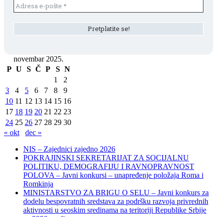
novembar 2025.
P
U
S
Č
P
S
N
1
2
3
4
5
6
7
8
9
10
11
12
13
14
15
16
17
18
19
20
21
22
23
24
25
26
27
28
29
30
« okt
dec »
NIS – Zajednici zajedno 2026
POKRAJINSKI SEKRETARIJAT ZA SOCIJALNU
POLITIKU, DEMOGRAFIJU I RAVNOPRAVNOST
POLOVA – Javni konkursi – unapređenje položaja Roma i
Romkinja
MINISTARSTVO ZA BRIGU O SELU – Javni konkurs za
dodelu bespovratnih sredstava za podršku razvoja privrednih
aktivnosti u seoskim sredinama na teritoriji Republike Srbije