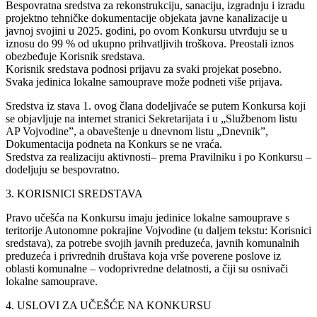
Bespovratna sredstva za rekonstrukciju, sanaciju, izgradnju i izradu
projektno tehničke dokumentacije objekata javne kanalizacije u
javnoj svojini u 2025. godini, po ovom Konkursu utvrđuju se u
iznosu do 99 % od ukupno prihvatljivih troškova. Preostali iznos
obezbeđuje Korisnik sredstava.
Korisnik sredstava podnosi prijavu za svaki projekat posebno.
Svaka jedinica lokalne samouprave može podneti više prijava.
Sredstva iz stava 1. ovog člana dodeljivaće se putem Konkursa koji
se objavljuje na internet stranici Sekretarijata i u „Službenom listu
AP Vojvodine”, a obaveštenje u dnevnom listu „Dnevnik”,
Dokumentacija podneta na Konkurs se ne vraća.
Sredstva za realizaciju aktivnosti‒ prema Pravilniku i po Konkursu ‒
dodeljuju se bespovratno.
3. KORISNICI SREDSTAVA
Pravo učešća na Konkursu imaju jedinice lokalne samouprave s
teritorije Autonomne pokrajine Vojvodine (u daljem tekstu: Korisnici
sredstava), za potrebe svojih javnih preduzeća, javnih komunalnih
preduzeća i privrednih društava koja vrše poverene poslove iz
oblasti komunalne – vodoprivredne delatnosti, a čiji su osnivači
lokalne samouprave.
4. USLOVI ZA UČEŠĆE NA KONKURSU