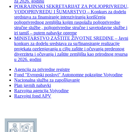
za 2026. godinu
POKRAJINSKI SEKRETARIJAT ZA POLJOPRIVREDU,
VODOPRIVREDU I ŠUMARSTVO – Konkurs za dodelu
sredstava za finansiranje intenziviranja korišćenja
poljoprivrednog zemljišta kojim raspolažu poljoprivredne
stručne službe , poljoprivredne stručne i savetodavne službe i
iri tamiš ‒ putem nabavke opreme
MINISTARSTVO ZAŠTITE ŽIVOTNE SREDINE – Javni
konkurs za dodelu sredstava za su/finansiranje realizacije
projekata ozelenjavanja u cilju zaštite i očuvanja predeonog
diverziteta i očuvanja i zaštite zemljišta kao prirodnog resursa
u 2026. godini
Agencija za privredne registre
Fond "Evropski poslovi" Autonomne pokrajine Vojvodine
Nacionalna služba za zapošljavanje
Plan javnih nabavki
Razvojna agencija Vojvodine
Razvojni fond APV