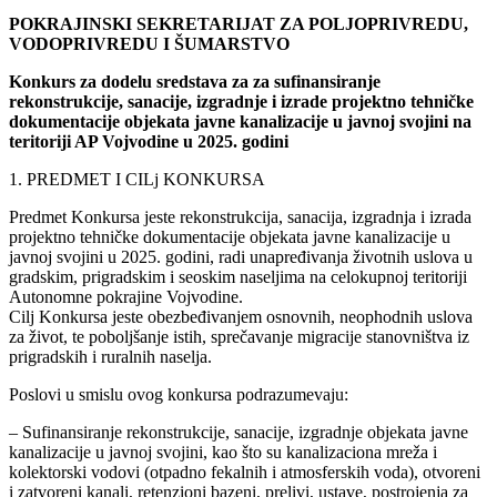
POKRAJINSKI SEKRETARIJAT ZA POLJOPRIVREDU,
VODOPRIVREDU I ŠUMARSTVO
Konkurs za dodelu sredstava za za sufinansiranje
rekonstrukcije, sanacije, izgradnje i izrade projektno tehničke
dokumentacije objekata javne kanalizacije u javnoj svojini na
teritoriji AP Vojvodine u 2025. godini
1. PREDMET I CILj KONKURSA
Predmet Konkursa jeste rekonstrukcija, sanacija, izgradnja i izrada
projektno tehničke dokumentacije objekata javne kanalizacije u
javnoj svojini u 2025. godini, radi unapređivanja životnih uslova u
gradskim, prigradskim i seoskim naseljima na celokupnoj teritoriji
Autonomne pokrajine Vojvodine.
Cilj Konkursa jeste obezbeđivanjem osnovnih, neophodnih uslova
za život, te poboljšanje istih, sprečavanje migracije stanovništva iz
prigradskih i ruralnih naselja.
Poslovi u smislu ovog konkursa podrazumevaju:
– Sufinansiranje rekonstrukcije, sanacije, izgradnje objekata javne
kanalizacije u javnoj svojini, kao što su kanalizaciona mreža i
kolektorski vodovi (otpadno fekalnih i atmosferskih voda), otvoreni
i zatvoreni kanali, retenzioni bazeni, prelivi, ustave, postrojenja za