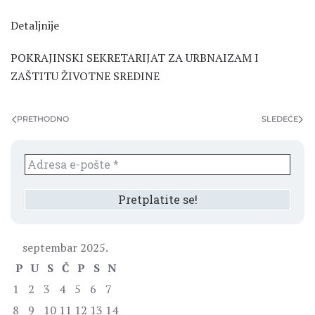
Detaljnije
POKRAJINSKI SEKRETARIJAT ZA URBNAIZAM I
ZAŠTITU ŽIVOTNE SREDINE
PRETHODNO
SLEDEĆE
septembar 2025.
P
U
S
Č
P
S
N
1
2
3
4
5
6
7
8
9
10
11
12
13
14