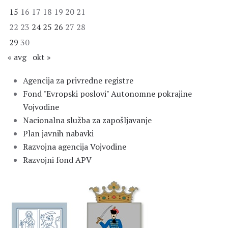
15
16
17
18
19
20
21
22
23
24
25
26
27
28
29
30
« avg
okt »
Agencija za privredne registre
Fond "Evropski poslovi" Autonomne pokrajine
Vojvodine
Nacionalna služba za zapošljavanje
Plan javnih nabavki
Razvojna agencija Vojvodine
Razvojni fond APV