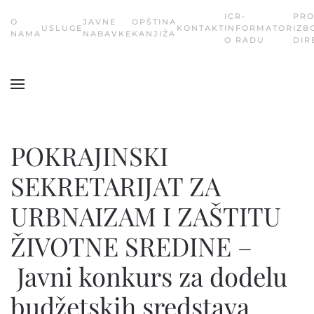
ICR-
PR
О
JAVNE
OPŠTINA
USLUGE
KONTAKT
INFORMATOR
IZB
Skip
NAMA
NABAVKE
KANJIŽA
O RADU
DIR
to
main
content
POKRAJINSKI
SEKRETARIJAT ZA
URBNAIZAM I ZAŠTITU
ŽIVOTNE SREDINE –
Javni konkurs za dodelu
budžetskih sredstava