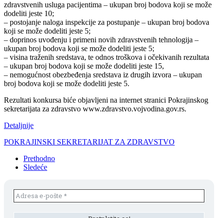
zdravstvenih usluga pacijentima – ukupan broj bodova koji se može
dodeliti jeste 10;
– postojanje naloga inspekcije za postupanje – ukupan broj bodova
koji se može dodeliti jeste 5;
– doprinos uvođenju i primeni novih zdravstvenih tehnologija –
ukupan broj bodova koji se može dodeliti jeste 5;
– visina traženih sredstava, te odnos troškova i očekivanih rezultata
– ukupan broj bodova koji se može dodeliti jeste 15,
– nemogućnost obezbeđenja sredstava iz drugih izvora – ukupan
broj bodova koji se može dodeliti jeste 5.
Rezultati konkursa biće objavljeni na internet stranici Pokrajinskog
sekretarijata za zdravstvo www.zdravstvo.vojvodina.gov.rs.
Detaljnije
POKRAJINSKI SEKRETARIJAT ZA ZDRAVSTVO
Prethodno
Sledeće