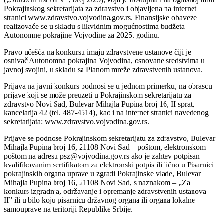
Pokrajinskog sekretarijata za zdravstvo i objavljena na internet
stranici www.zdravstvo.vojvodina.gov.rs. Finansijske obaveze
realizovaće se u skladu s likvidnim mogućnostima budžeta
Autonomne pokrajine Vojvodine za 2025. godinu.
Pravo učešća na konkursu imaju zdravstvene ustanove čiji je
osnivač Autonomna pokrajina Vojvodina, osnovane sredstvima u
javnoj svojini, u skladu sa Planom mreže zdravstvenih ustanova.
Prijava na javni konkurs podnosi se u jednom primerku, na obrascu
prijave koji se može preuzeti u Pokrajinskom sekretarijatu za
zdravstvo Novi Sad, Bulevar Mihajla Pupina broj 16, II sprat,
kancelarija 42 (tel. 487-4514), kao i na internet stranici navedenog
sekretarijata: www.zdravstvo.vojvodina.gov.rs.
Prijave se podnose Pokrajinskom sekretarijatu za zdravstvo, Bulevar
Mihajla Pupina broj 16, 21108 Novi Sad – poštom, elektronskom
poštom na adresu psz@vojvodina.gov.rs ako je zahtev potpisan
kvalifikovanim sertifikatom za elektronski potpis ili lično u Pisarnici
pokrajinskih organa uprave u zgradi Pokrajinske vlade, Bulevar
Mihajla Pupina broj 16, 21108 Novi Sad, s naznakom – „Za
konkurs izgradnja, održavanje i opremanje zdravstvenih ustanova
II” ili u bilo koju pisarnicu državnog organa ili organa lokalne
samouprave na teritoriji Republike Srbije.