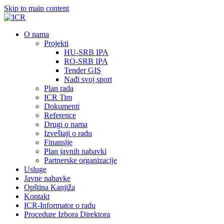
Skip to main content
О nama
Projekti
HU-SRB IPA
RO-SRB IPA
Tender GIS
Nađi svoj sport
Plan rada
ICR Tim
Dokumenti
Reference
Drugi o nama
Izveštaji o radu
Finansije
Plan javnih nabavki
Partnerske organizacije
Usluge
Javne nabavke
Opština Kanjiža
Kontakt
ICR-Informator o radu
Procedure Izbora Direktora