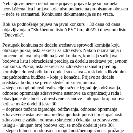
Neblagovremene i nepotpune prijave, prijave koje su podnela
neovlašćena lica i prijave koje nisu podnete na propisanom obrascu
– neće se razmatrati. Konkursna dokumentacija se ne vraća.
Rok za podnošenje prijava na javni konkurs – 30 dana od dana
objavljivanja u “Službenom listu APV“ broj 40/25 i dnevnom listu
“Dnevnik“.
Postupak konkursa za dodelu sredstava sprovodi komisija koju
obrazuje pokrajinski sekretar za zdravstvo. Nakon razmatranja i
procene prijava prispelih na javni konkurs, komisija sačinjava
bodovnu listu i obrazloženi predlog za dodelu sredstava po javnom
konkursu. Pokrajinski sekretar za zdravstvo razmatra predlog
komisije i donosi odluku o dodeli sredstava – u skladu s likvidnim
mogućnostima budžeta – koja je konačna. Prijave za dodelu
sredstava boduju se prema sledećim kriterijumima:
– stepen neophodnosti realizacije tražene izgradnje, održavanja,
odnosno opremanja zdravstvene ustanove za organizaciju rada i
obavljanje delatnosti zdravstvene ustanove – ukupan broj bodova
koji se može dodeliti jeste 30;
– doprinos tražene izgradnje, održavanja, odnosno opremanja
zdravstvene ustanove unapređivanju dostupnosti i pristupačnosti
zdravstvene zaštite, odnosno skraćenju čekanja na zdravstvenu
uslugu – ukupan broj bodova koji se može dodeliti jeste 30;
– stepen hitnosti u odnosu na mogućnost/nemogućnoast pružanje