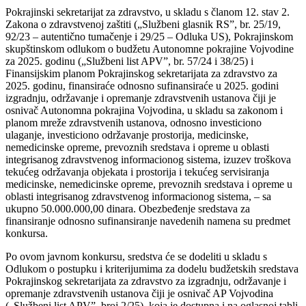
Pokrajinski sekretarijat za zdravstvo, u skladu s članom 12. stav 2.
Zakona o zdravstvenoj zaštiti („Službeni glasnik RS”, br. 25/19,
92/23 – autentično tumačenje i 29/25 – Odluka US), Pokrajinskom
skupštinskom odlukom o budžetu Autonomne pokrajine Vojvodine
za 2025. godinu („Službeni list APV”, br. 57/24 i 38/25) i
Finansijskim planom Pokrajinskog sekretarijata za zdravstvo za
2025. godinu, finansiraće odnosno sufinansiraće u 2025. godini
izgradnju, održavanje i opremanje zdravstvenih ustanova čiji je
osnivač Autonomna pokrajina Vojvodina, u skladu sa zakonom i
planom mreže zdravstvenih ustanova, odnosno investiciono
ulaganje, investiciono održavanje prostorija, medicinske,
nemedicinske opreme, prevoznih sredstava i opreme u oblasti
integrisanog zdravstvenog informacionog sistema, izuzev troškova
tekućeg održavanja objekata i prostorija i tekućeg servisiranja
medicinske, nemedicinske opreme, prevoznih sredstava i opreme u
oblasti integrisanog zdravstvenog informacionog sistema, – sa
ukupno 50.000.000,00 dinara. Obezbeđenje sredstava za
finansiranje odnosno sufinansiranje navedenih namena su predmet
konkursa.
Po ovom javnom konkursu, sredstva će se dodeliti u skladu s
Odlukom o postupku i kriterijumima za dodelu budžetskih sredstava
Pokrajinskog sekretarijata za zdravstvo za izgradnju, održavanje i
opremanje zdravstvenih ustanova čiji je osnivač AP Vojvodina
(„Službeni list APV”, broj 2/25), koja je dostupna i na oglasnoj tabli