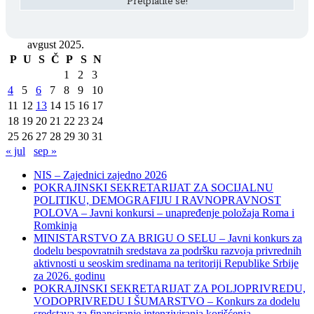
avgust 2025.
P
U
S
Č
P
S
N
1
2
3
4
5
6
7
8
9
10
11
12
13
14
15
16
17
18
19
20
21
22
23
24
25
26
27
28
29
30
31
« jul
sep »
NIS – Zajednici zajedno 2026
POKRAJINSKI SEKRETARIJAT ZA SOCIJALNU
POLITIKU, DEMOGRAFIJU I RAVNOPRAVNOST
POLOVA – Javni konkursi – unapređenje položaja Roma i
Romkinja
MINISTARSTVO ZA BRIGU O SELU – Javni konkurs za
dodelu bespovratnih sredstava za podršku razvoja privrednih
aktivnosti u seoskim sredinama na teritoriji Republike Srbije
za 2026. godinu
POKRAJINSKI SEKRETARIJAT ZA POLJOPRIVREDU,
VODOPRIVREDU I ŠUMARSTVO – Konkurs za dodelu
sredstava za finansiranje intenziviranja korišćenja