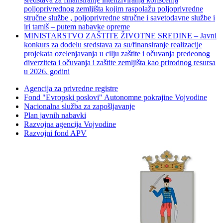
poljoprivrednog zemljišta kojim raspolažu poljoprivredne
stručne službe , poljoprivredne stručne i savetodavne službe i
iri tamiš ‒ putem nabavke opreme
MINISTARSTVO ZAŠTITE ŽIVOTNE SREDINE – Javni
konkurs za dodelu sredstava za su/finansiranje realizacije
projekata ozelenjavanja u cilju zaštite i očuvanja predeonog
diverziteta i očuvanja i zaštite zemljišta kao prirodnog resursa
u 2026. godini
Agencija za privredne registre
Fond "Evropski poslovi" Autonomne pokrajine Vojvodine
Nacionalna služba za zapošljavanje
Plan javnih nabavki
Razvojna agencija Vojvodine
Razvojni fond APV