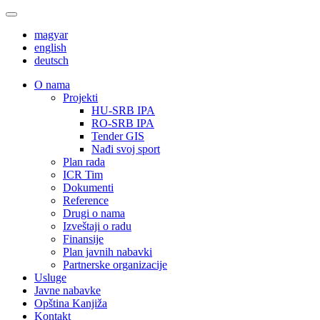
magyar
english
deutsch
О nama
Projekti
HU-SRB IPA
RO-SRB IPA
Tender GIS
Nađi svoj sport
Plan rada
ICR Tim
Dokumenti
Reference
Drugi o nama
Izveštaji o radu
Finansije
Plan javnih nabavki
Partnerske organizacije
Usluge
Javne nabavke
Opština Kanjiža
Kontakt