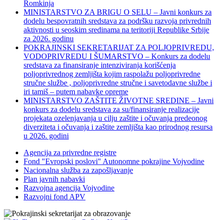
Romkinja
MINISTARSTVO ZA BRIGU O SELU – Javni konkurs za
dodelu bespovratnih sredstava za podršku razvoja privrednih
aktivnosti u seoskim sredinama na teritoriji Republike Srbije
za 2026. godinu
POKRAJINSKI SEKRETARIJAT ZA POLJOPRIVREDU,
VODOPRIVREDU I ŠUMARSTVO – Konkurs za dodelu
sredstava za finansiranje intenziviranja korišćenja
poljoprivrednog zemljišta kojim raspolažu poljoprivredne
stručne službe , poljoprivredne stručne i savetodavne službe i
iri tamiš ‒ putem nabavke opreme
MINISTARSTVO ZAŠTITE ŽIVOTNE SREDINE – Javni
konkurs za dodelu sredstava za su/finansiranje realizacije
projekata ozelenjavanja u cilju zaštite i očuvanja predeonog
diverziteta i očuvanja i zaštite zemljišta kao prirodnog resursa
u 2026. godini
Agencija za privredne registre
Fond "Evropski poslovi" Autonomne pokrajine Vojvodine
Nacionalna služba za zapošljavanje
Plan javnih nabavki
Razvojna agencija Vojvodine
Razvojni fond APV