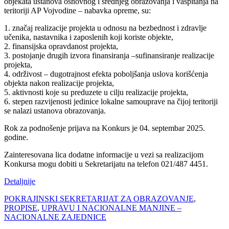
objekata ustanova osnovnog i srednjeg obrazovanja i vaspitanja na
teritoriji AP Vojvodine – nabavka opreme, su:
1. značaj realizacije projekta u odnosu na bezbednost i zdravlje
učenika, nastavnika i zaposlenih koji koriste objekte,
2. finansijska opravdanost projekta,
3. postojanje drugih izvora finansiranja –sufinansiranje realizacije
projekta,
4. održivost – dugotrajnost efekta poboljšanja uslova korišćenja
objekta nakon realizacije projekta,
5. aktivnosti koje su preduzete u cilju realizacije projekta,
6. stepen razvijenosti jedinice lokalne samouprave na čijoj teritoriji
se nalazi ustanova obrazovanja.
Rok za podnošenje prijava na Konkurs je 04. septembar 2025.
godine.
Zainteresovana lica dodatne informacije u vezi sa realizacijom
Konkursa mogu dobiti u Sekretarijatu na telefon 021/487 4451.
Detaljnije
POKRAJINSKI SEKRETARIJAT ZA OBRAZOVANJE
,
PROPISE
,
UPRAVU I NACIONALNE MANJINE –
NACIONALNE ZAJEDNICE