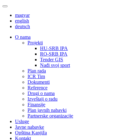
magyar
english
deutsch
О nama
Projekti
HU-SRB IPA
RO-SRB IPA
Tender GIS
Nađi svoj sport
Plan rada
ICR Tim
Dokumenti
Reference
Drugi o nama
Izveštaji o radu
Finansije
Plan javnih nabavki
Partnerske organizacije
Usluge
Javne nabavke
Opština Kanjiža
Kontakt