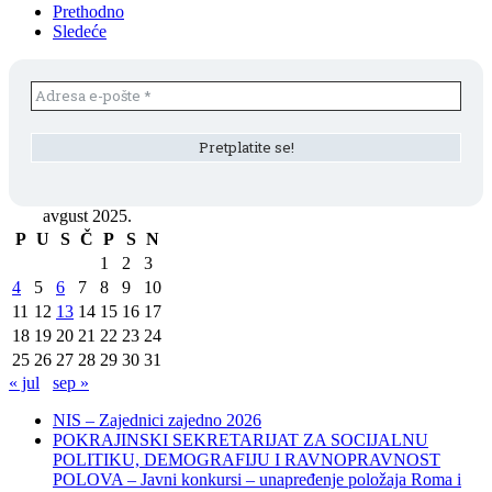
Prethodno
Sledeće
avgust 2025.
P
U
S
Č
P
S
N
1
2
3
4
5
6
7
8
9
10
11
12
13
14
15
16
17
18
19
20
21
22
23
24
25
26
27
28
29
30
31
« jul
sep »
NIS – Zajednici zajedno 2026
POKRAJINSKI SEKRETARIJAT ZA SOCIJALNU
POLITIKU, DEMOGRAFIJU I RAVNOPRAVNOST
POLOVA – Javni konkursi – unapređenje položaja Roma i