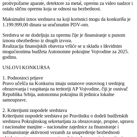
protivpožarne aparate, detektore za metal, opremu za video nadzor i
ostalu sličnu opremu koja se odnosi na bezbednost.
Maksimalni iznos sredstava na koji korisnici mogu da konkurišu je
1.199.999,00 dinara sa uračunatim PDV-om.
Sredstva se ne dodeljuju za opremu čije je finansiranje u punom
iznosu obezbeđeno iz drugih izvora.
Realizacija finansijskih obaveza vršiće se u skladu s likvidnim
mogućnostima budžeta Autonomne pokrajine Vojvodine za 2025.
godinu.
USLOVI KONKURSA
1. Podnosioci prijave
Pravo učešća na Konkursu imaju ustanove osnovnog i srednjeg
obrazovanja i vaspitanja na teritoriji AP Vojvodine, čiji je osnivač
Republika Srbija, autonomna pokrajina ili jedinica lokalne
samouprave.
2. Kriterijumi raspodele sredstava
Kriterijumi raspodele sredstava po Pravilniku o dodeli budžetskih
sredstava Pokrajinskog sekretarijata za obrazovanje, propise, upravu
i nacionalne manjine – nacionalne zajednice za finansiranje i
sufinansiranje aktivnosti vezanih za unapređenje bezbednosti