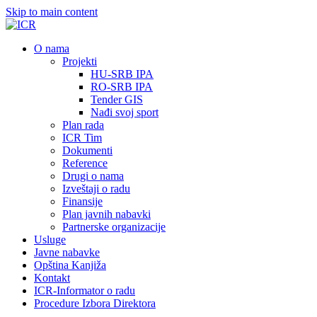
Skip to main content
О nama
Projekti
HU-SRB IPA
RO-SRB IPA
Tender GIS
Nađi svoj sport
Plan rada
ICR Tim
Dokumenti
Reference
Drugi o nama
Izveštaji o radu
Finansije
Plan javnih nabavki
Partnerske organizacije
Usluge
Javne nabavke
Opština Kanjiža
Kontakt
ICR-Informator o radu
Procedure Izbora Direktora