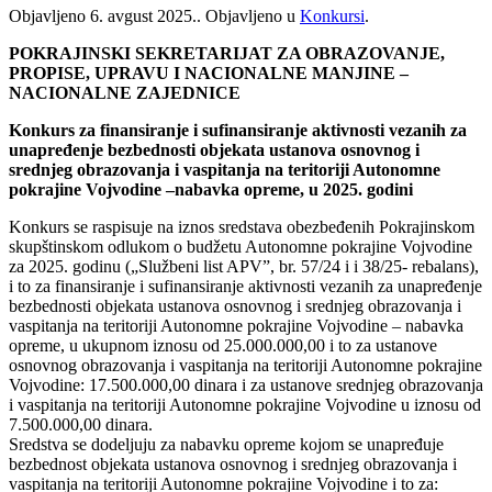
Objavljeno
6. avgust 2025.
. Objavljeno u
Konkursi
.
POKRAJINSKI SEKRETARIJAT ZA OBRAZOVANJE,
PROPISE, UPRAVU I NACIONALNE MANJINE –
NACIONALNE ZAJEDNICE
Konkurs za finansiranje i sufinansiranje aktivnosti vezanih za
unapređenje bezbednosti objekata ustanova osnovnog i
srednjeg obrazovanja i vaspitanja na teritoriji Autonomne
pokrajine Vojvodine –nabavka opreme, u 2025. godini
Konkurs se raspisuje na iznos sredstava obezbeđenih Pokrajinskom
skupštinskom odlukom o budžetu Autonomne pokrajine Vojvodine
za 2025. godinu („Službeni list APV”, br. 57/24 i i 38/25- rebalans),
i to za finansiranje i sufinansiranje aktivnosti vezanih za unapređenje
bezbednosti objekata ustanova osnovnog i srednjeg obrazovanja i
vaspitanja na teritoriji Autonomne pokrajine Vojvodine – nabavka
opreme, u ukupnom iznosu od 25.000.000,00 i to za ustanove
osnovnog obrazovanja i vaspitanja na teritoriji Autonomne pokrajine
Vojvodine: 17.500.000,00 dinara i za ustanove srednjeg obrazovanja
i vaspitanja na teritoriji Autonomne pokrajine Vojvodine u iznosu od
7.500.000,00 dinara.
Sredstva se dodeljuju za nabavku opreme kojom se unapređuje
bezbednost objekata ustanova osnovnog i srednjeg obrazovanja i
vaspitanja na teritoriji Autonomne pokrajine Vojvodine i to za: