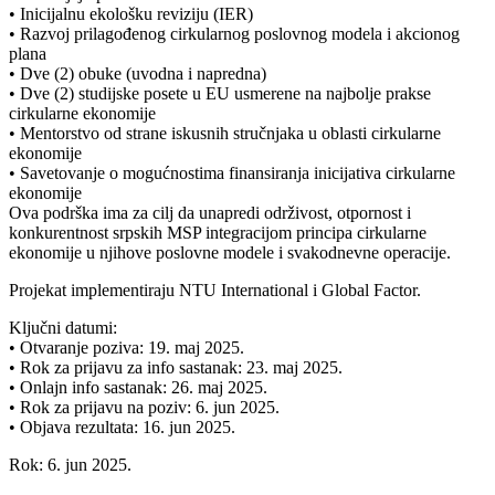
• Inicijalnu ekološku reviziju (IER)
• Razvoj prilagođenog cirkularnog poslovnog modela i akcionog
plana
• Dve (2) obuke (uvodna i napredna)
• Dve (2) studijske posete u EU usmerene na najbolje prakse
cirkularne ekonomije
• Mentorstvo od strane iskusnih stručnjaka u oblasti cirkularne
ekonomije
• Savetovanje o mogućnostima finansiranja inicijativa cirkularne
ekonomije
Ova podrška ima za cilj da unapredi održivost, otpornost i
konkurentnost srpskih MSP integracijom principa cirkularne
ekonomije u njihove poslovne modele i svakodnevne operacije.
Projekat implementiraju NTU International i Global Factor.
Ključni datumi:
• Otvaranje poziva: 19. maj 2025.
• Rok za prijavu za info sastanak: 23. maj 2025.
• Onlajn info sastanak: 26. maj 2025.
• Rok za prijavu na poziv: 6. jun 2025.
• Objava rezultata: 16. jun 2025.
Rok: 6. jun 2025.