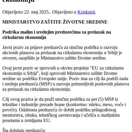
Objavljeno
22. maj 2025.
. Objavljeno u
Konkursi
.
MINISTARSTVO ZAŠTITE ŽIVOTNE SREDINE
Podrška malim i srednjim preduzećima za prelazak na
cirkularnu ekonomiju
Javni poziv za prijave preduzeća za stručnu podršku u razvoju
akcionih planova za prelazak na cirkularnu ekonomiju u Srbiji je
otvoren, saopštilo je Ministarstvo zaštite životne sredine.
Ovaj javni poziv se sprovodi u okviru projekta ”EU za cirkularnu
ekonomiju u Srbiji”, koji sprovodi Ministarstvo zaštite životne
sredine uz podršku Evropske unije. Poziv ima za cilj da podrži mala
i srednja preduzeća (MSP) u razvoju primenljivih poslovnih planova
za prelazak na cirkularnu ekonomiju.
Cilj ovog poziva je da pruži stručnu podršku za pet (5) MSP iz
tekstilne i industrije prerade hrane (konkretno: mleko, meso, voće i
povrće). Odabrana preduzeća će dobiti podršku prilagođenog
mentorstva, obuka, tehničkog savetovanja i učešća u studijskim
posetama u zemljama EU.
Šta dobijaju preduzeća: