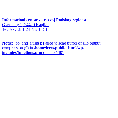
Informacioni centar za razvoj Potiskog regiona
Glavni trg 1, 24420 Kanjiža
Tel/Fax:+381-24-4873-151
Notice
: ob_end_flush(): Failed to send buffer of zlib output
compression (0) in
/home/icrrs/public_html/wp-
includes/functions.php
on line
5481