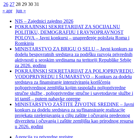
26
27
28
29
30
31
« apr
jun »
NIS – Zajednici zajedno 2026
POKRAJINSKI SEKRETARIJAT ZA SOCIJALNU
POLITIKU, DEMOGRAFIJU I RAVNOPRAVNOST
POLOVA – Javni konkursi – unapređenje položaja Roma i
Romkinja
MINISTARSTVO ZA BRIGU O SELU – Javni konkurs za
dodelu bespovratnih sredstava za podršku razvoja privrednih
aktivnosti u seoskim sredinama na teritoriji Republike Srbije
za 2026. godinu
POKRAJINSKI SEKRETARIJAT ZA POLJOPRIVREDU,
VODOPRIVREDU I ŠUMARSTVO – Konkurs za dodelu
sredstava za finansiranje intenziviranja korišćenja
poljoprivrednog zemljišta kojim raspolažu poljoprivredne
stručne službe , poljoprivredne stručne i savetodavne službe i
iri tamiš ‒ putem nabavke opreme
MINISTARSTVO ZAŠTITE ŽIVOTNE SREDINE – Javni
konkurs za dodelu sredstava za su/finansiranje realizacije
projekata ozelenjavanja u cilju zaštite i očuvanja predeonog
diverziteta i očuvanja i zaštite zemljišta kao prirodnog resursa
u 2026. godini
Agencija za privredne registre