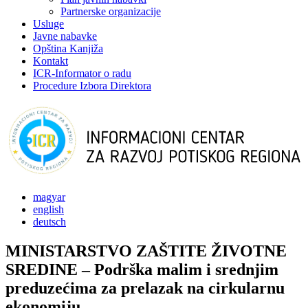
Partnerske organizacije
Usluge
Javne nabavke
Opština Kanjiža
Kontakt
ICR-Informator o radu
Procedure Izbora Direktora
magyar
english
deutsch
MINISTARSTVO ZAŠTITE ŽIVOTNE
SREDINE – Podrška malim i srednjim
preduzećima za prelazak na cirkularnu
ekonomiju