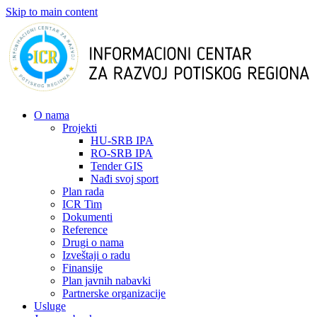
Skip to main content
О nama
Projekti
HU-SRB IPA
RO-SRB IPA
Tender GIS
Nađi svoj sport
Plan rada
ICR Tim
Dokumenti
Reference
Drugi o nama
Izveštaji o radu
Finansije
Plan javnih nabavki
Partnerske organizacije
Usluge