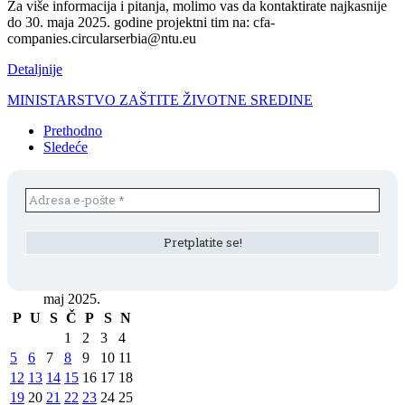
Za više informacija i pitanja, molimo vas da kontaktirate najkasnije
do 30. maja 2025. godine projektni tim na: cfa-
companies.circularserbia@ntu.eu
Detaljnije
MINISTARSTVO ZAŠTITE ŽIVOTNE SREDINE
Prethodno
Sledeće
maj 2025.
P
U
S
Č
P
S
N
1
2
3
4
5
6
7
8
9
10
11
12
13
14
15
16
17
18
19
20
21
22
23
24
25