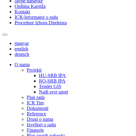
Javne nabavke
Opština Kanjiža
Kontakt
ICR-Informator o radu
Procedure Izbora Direktora
magyar
english
deutsch
О nama
Projekti
HU-SRB IPA
RO-SRB IPA
Tender GIS
Nađi svoj sport
Plan rada
ICR Tim
Dokumenti
Reference
Drugi o nama
Izveštaji o radu
Finansije
Plan javnih nabavki