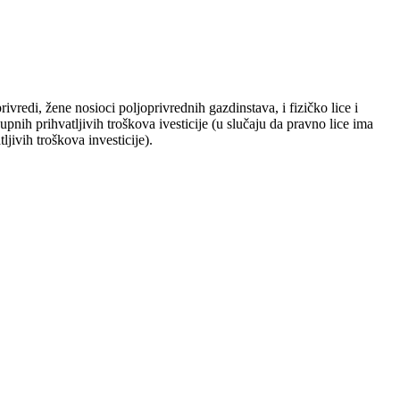
ivredi, žene nosioci poljoprivrednih gazdinstava, i fizičko lice i
ih prihvatljivih troškova ivesticije (u slučaju da pravno lice ima
jivih troškova investicije).