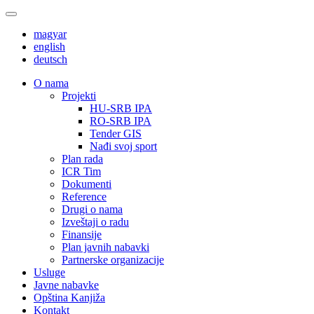
magyar
english
deutsch
О nama
Projekti
HU-SRB IPA
RO-SRB IPA
Tender GIS
Nađi svoj sport
Plan rada
ICR Tim
Dokumenti
Reference
Drugi o nama
Izveštaji o radu
Finansije
Plan javnih nabavki
Partnerske organizacije
Usluge
Javne nabavke
Opština Kanjiža
Kontakt