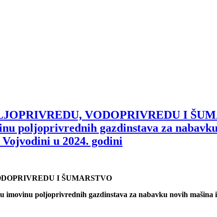
OPRIVREDU, VODOPRIVREDU I ŠUMARST
movinu poljoprivrednih gazdinstava za nabav
 Vojvodini u 2024. godini
VODOPRIVREDU I ŠUMARSTVO
ičku imovinu poljoprivrednih gazdinstava za nabavku novih mašina