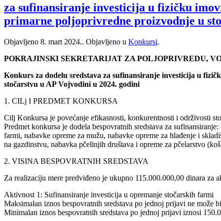
za sufinansiranje investicija u fizičku i
primarne poljoprivredne proizvodnje u sto
Objavljeno
8. mart 2024.
. Objavljeno u
Konkursi
.
POKRAJINSKI SEKRETARIJAT ZA POLJOPRIVREDU, 
Konkurs za dodelu sredstava za sufinansiranje investicija u fi
stočarstvu u AP Vojvodini u 2024. godini
1. CILj I PREDMET KONKURSA
Cilj Konkursa je povećanje efikasnosti, konkurentnosti i održivosti st
Predmet konkursa je dodela bespovratnih sredstava za sufinansiranje:
farmi, nabavke opreme za mužu, nabavke opreme za hlađenje i skladiš
na gazdinstvu, nabavka pčelinjih društava i opreme za pčelarstvo (košn
2. VISINA BESPOVRATNIH SREDSTAVA
Za realizaciju mere predviđeno je ukupno 115.000.000,00 dinara za ak
Aktivnost 1: Sufinansiranje investicija u opremanje stočarskih farmi
Maksimalan iznos bespovratnih sredstava po jednoj prijavi ne može bi
Minimalan iznos bespovratnih sredstava po jednoj prijavi iznosi 150.