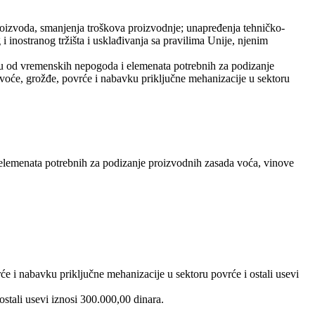
 proizvoda, smanjenja troškova proizvodnje; unapređenja tehničko-
 inostranog tržišta i usklađivanja sa pravilima Unije, njenim
itu od vremenskih nepogoda i elemenata potrebnih za podizanje
 voće, grožđe, povrće i nabavku priključne mehanizacije u sektoru
 elemenata potrebnih za podizanje proizvodnih zasada voća, vinove
će i nabavku priključne mehanizacije u sektoru povrće i ostali usevi
ostali usevi iznosi 300.000,00 dinara.