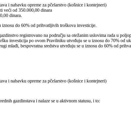
tava i nabavku opreme za pčelarstvo (košnice i kontejneri)
ti veći od 350.000,00 dinara
0,00 dinara.
 iznosu do 60% od prihvatljivih troškova investicije.
e gazdinstvo registrovano na području sa otežanim uslovima rada u poljopr
šku investicija po ovom Pravilniku utvrđuju se u iznosu do 70% od ukupn
rugi mlađi, bespovratna sredstva utvrđuju se u iznosu do 60% od prihvatl
tava i nabavku opreme za pčelarstvo (košnice i kontejneri)
rednih gazdinstava i nalaze se u aktivnom statusu, i to: