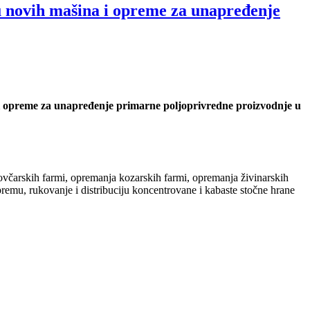
ku novih mašina i opreme za unapređenje
a i opreme za unapređenje primarne poljoprivredne proizvodnje u
ovčarskih farmi, opremanja kozarskih farmi, opremanja živinarskih
emu, rukovanje i distribuciju koncentrovane i kabaste stočne hrane