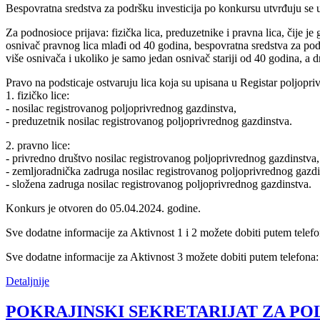
Bespovratna sredstva za podršku investicija po konkursu utvrđuju se u
Za podnosioce prijava: fizička lica, preduzetnike i pravna lica, čije j
osnivač pravnog lica mlađi od 40 godina, bespovratna sredstva za podr
više osnivača i ukoliko je samo jedan osnivač stariji od 40 godina, a d
Pravo na podsticaje ostvaruju lica koja su upisana u Registar poljopriv
1. fizičko lice:
-­ nosilac registrovanog poljoprivrednog gazdinstva,
­- preduzetnik nosilac registrovanog poljoprivrednog gazdinstva.
2. pravno lice:
­- privredno društvo nosilac registrovanog poljoprivrednog gazdinstva,
­- zemljoradnička zadruga nosilac registrovanog poljoprivrednog gazdi
­- složena zadruga nosilac registrovanog poljoprivrednog gazdinstva.
Konkurs je otvoren do 05.04.2024. godine.
Sve dodatne informacije za Aktivnost 1 i 2 možete dobiti putem tele
Sve dodatne informacije za Aktivnost 3 možete dobiti putem telefona
Detaljnije
POKRAJINSKI SEKRETARIJAT ZA POLJ