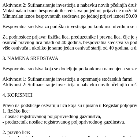
Aktivnost 2: Sufinansiranje investicija u nabavku novih pčelinjih druš
Maksimalan iznos bespovratnih sredstava po jednoj prijavi ne može bi
Minimalan iznos bespovratnih sredstava po jednoj prijavi iznosi 50.00
Bespovratna sredstva za podršku investicija po konkursu utvrđuju se u
Za podnosioce prijava: fizička lica, preduzetnike i pravna lica, čije j
osnivač pravnog lica mlađi od 40 godina, bespovratna sredstva za podr
više osnivača i ukoliko je samo jedan osnivač stariji od 40 godina, a d
3. NAMENA SREDSTAVA
Bespovratna sredstva koja se dodeljuju po konkursu namenjena su za:
Aktivnost 1: Sufinansiranje investicija u opremanje stočarskih farmi
Aktivnost 2: Sufinansiranje investicija u nabavku novih pčelinjih druš
4. KORISNICI
Pravo na podsticaje ostvaruju lica koja su upisana u Registar poljopriv
1. fizičko lice:
­- nosilac registrovanog poljoprivrednog gazdinstva,
­- preduzetnik nosilac registrovanog poljoprivrednog gazdinstva.
2. pravno lice: