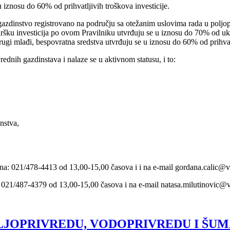
 iznosu do 60% od prihvatljivih troškova investicije.
e gazdinstvo registrovano na području sa otežanim uslovima rada u poljopr
šku investicija po ovom Pravilniku utvrđuju se u iznosu do 70% od ukupn
rugi mlađi, bespovratna sredstva utvrđuju se u iznosu do 60% od prihvatl
rednih gazdinstava i nalaze se u aktivnom statusu, i to:
nstva,
fona: 021/478-4413 od 13,00-15,00 časova i i na e-mail gordana.calic@v
: 021/487-4379 od 13,00-15,00 časova i na e-mail natasa.milutinovic@
OPRIVREDU, VODOPRIVREDU I ŠUMARST