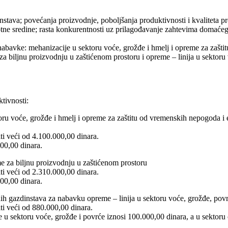
dinstava; povećanja proizvodnje, poboljšanja produktivnosti i kvaliteta
otne sredine; rasta konkurentnosti uz prilagođavanje zahtevima domaćeg i
nabavke: mehanizacije u sektoru voće, grožđe i hmelj i opreme za zašt
za biljnu proizvodnju u zaštićenom prostoru i opreme – linija u sektoru
tivnosti:
toru voće, grožđe i hmelj i opreme za zaštitu od vremenskih nepogoda i
ti veći od 4.100.000,00 dinara.
000,00 dinara.
me za biljnu proizvodnju u zaštićenom prostoru
ti veći od 2.310.000,00 dinara.
000,00 dinara.
dnih gazdinstava za nabavku opreme – linija u sektoru voće, grožđe, povr
ti veći od 880.000,00 dinara.
e u sektoru voće, grožđe i povrće iznosi 100.000,00 dinara, a u sektoru 