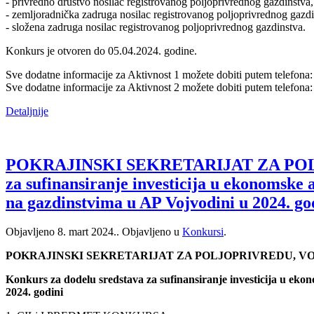
­- privredno društvo nosilac registrovanog poljoprivrednog gazdinstva,
­- zemljoradnička zadruga nosilac registrovanog poljoprivrednog gazdi
­- složena zadruga nosilac registrovanog poljoprivrednog gazdinstva.
Konkurs je otvoren do 05.04.2024. godine.
Sve dodatne informacije za Aktivnost 1 možete dobiti putem telefona:
Sve dodatne informacije za Aktivnost 2 možete dobiti putem telefona
Detaljnije
POKRAJINSKI SEKRETARIJAT ZA POLJ
za sufinansiranje investicija u ekonomske 
na gazdinstvima u AP Vojvodini u 2024. go
Objavljeno
8. mart 2024.
. Objavljeno u
Konkursi
.
POKRAJINSKI SEKRETARIJAT ZA POLJOPRIVREDU, 
Konkurs za dodelu sredstava za sufinansiranje investicija u eko
2024. godini