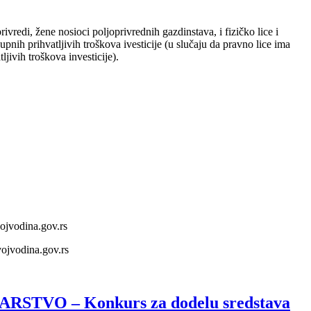
ivredi, žene nosioci poljoprivrednih gazdinstava, i fizičko lice i
ih prihvatljivih troškova ivesticije (u slučaju da pravno lice ima
jivih troškova investicije).
ojvodina.gov.rs
vojvodina.gov.rs
VO – Konkurs za dodelu sredstava