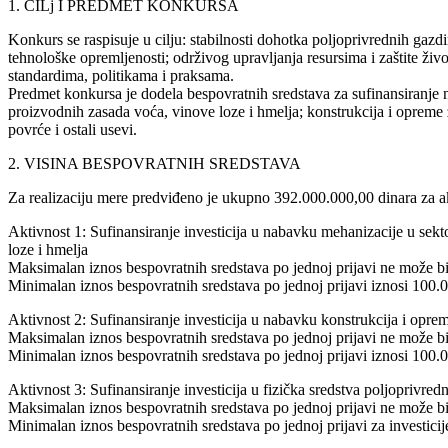
1. CILj I PREDMET KONKURSA
Konkurs se raspisuje u cilju: stabilnosti dohotka poljoprivrednih gaz
tehnološke opremljenosti; održivog upravljanja resursima i zaštite živ
standardima, politikama i praksama.
Predmet konkursa je dodela bespovratnih sredstava za sufinansiranje 
proizvodnih zasada voća, vinove loze i hmelja; konstrukcija i opreme 
povrće i ostali usevi.
2. VISINA BESPOVRATNIH SREDSTAVA
Za realizaciju mere predviđeno je ukupno 392.000.000,00 dinara za ak
Aktivnost 1: Sufinansiranje investicija u nabavku mehanizacije u sek
loze i hmelja
Maksimalan iznos bespovratnih sredstava po jednoj prijavi ne može bi
Minimalan iznos bespovratnih sredstava po jednoj prijavi iznosi 100.
Aktivnost 2: Sufinansiranje investicija u nabavku konstrukcija i opre
Maksimalan iznos bespovratnih sredstava po jednoj prijavi ne može bi
Minimalan iznos bespovratnih sredstava po jednoj prijavi iznosi 100.
Aktivnost 3: Sufinansiranje investicija u fizička sredstva poljoprivre
Maksimalan iznos bespovratnih sredstava po jednoj prijavi ne može bi
Minimalan iznos bespovratnih sredstava po jednoj prijavi za investicij