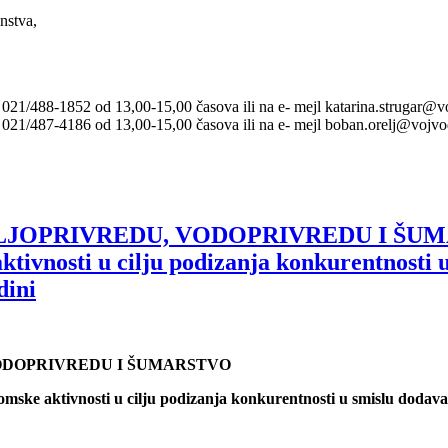
nstva,
 021/488-1852 od 13,00-15,00 časova ili na e- mejl katarina.strugar@v
: 021/487-4186 od 13,00-15,00 časova ili na e- mejl boban.orelj@vojvo
OPRIVREDU, VODOPRIVREDU I ŠUMARST
aktivnosti u cilju podizanja konkurentnosti
dini
VODOPRIVREDU I ŠUMARSTVO
nomske aktivnosti u cilju podizanja konkurentnosti u smislu doda