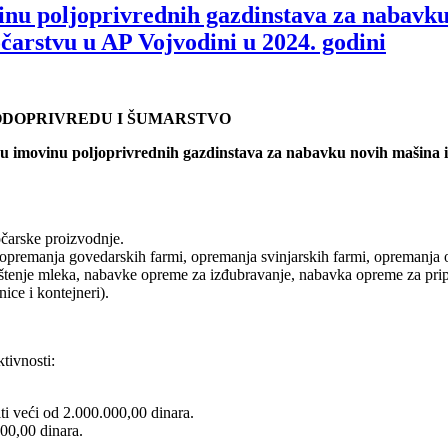
movinu poljoprivrednih gazdinstava za nabav
čarstvu u AP Vojvodini u 2024. godini
VODOPRIVREDU I ŠUMARSTVO
zičku imovinu poljoprivrednih gazdinstava za nabavku novih mašin
očarske proizvodnje.
 opremanja govedarskih farmi, opremanja svinjarskih farmi, opremanja 
tenje mleka, nabavke opreme za izđubravanje, nabavka opreme za pripr
ice i kontejneri).
tivnosti:
ti veći od 2.000.000,00 dinara.
000,00 dinara.