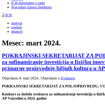
ICR-Informator o radu
Procedure Izbora Direktora
magyar
english
deutsch
Mesec:
mart 2024.
POKRAJINSKI SEKRETARIJAT ZA POLJ
za sufinansiranje investicija u fizičku i
primarne proizvodnje biljnih kultura u AP
Objavljeno
8. mart 2024.
. Objavljeno u
Konkursi
.
POKRAJINSKI SEKRETARIJAT ZA POLJOPRIVREDU, 
Konkurs za dodelu sredstava za sufinansiranje investicija u fiz
AP Vojvodini u 2024. godini