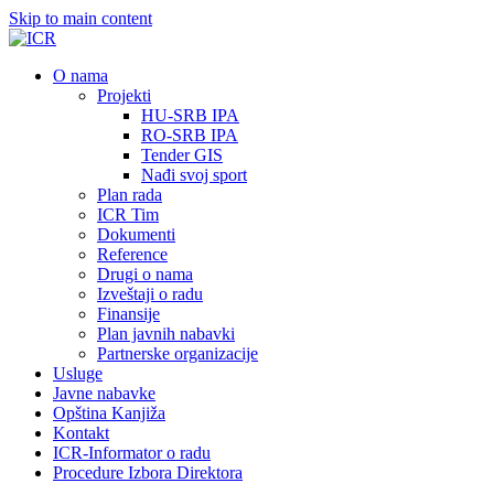
Skip to main content
О nama
Projekti
HU-SRB IPA
RO-SRB IPA
Tender GIS
Nađi svoj sport
Plan rada
ICR Tim
Dokumenti
Reference
Drugi o nama
Izveštaji o radu
Finansije
Plan javnih nabavki
Partnerske organizacije
Usluge
Javne nabavke
Opština Kanjiža
Kontakt
ICR-Informator o radu
Procedure Izbora Direktora