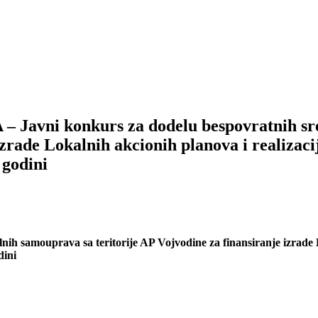
i konkurs za dodelu bespovratnih sreds
izrade Lokalnih akcionih planova i realizac
 godini
ih samouprava sa teritorije AP Vojvodine za finansiranje izrade L
dini