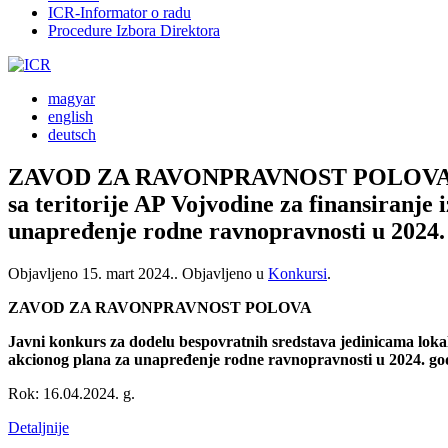
ICR-Informator o radu
Procedure Izbora Direktora
magyar
english
deutsch
ZAVOD ZA RAVONPRAVNOST POLOVA – Javn
sa teritorije AP Vojvodine za finansiranje 
unapređenje rodne ravnopravnosti u 2024.
Objavljeno
15. mart 2024.
. Objavljeno u
Konkursi
.
ZAVOD ZA RAVONPRAVNOST POLOVA
Javni konkurs za dodelu bespovratnih sredstava jedinicama lokaln
akcionog plana za unapređenje rodne ravnopravnosti u 2024. go
Rok: 16.04.2024. g.
Detaljnije