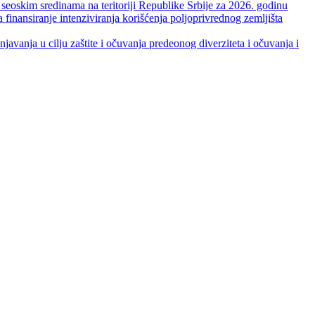
skim sredinama na teritoriji Republike Srbije za 2026. godinu
je intenziviranja korišćenja poljoprivrednog zemljišta
ja u cilju zaštite i očuvanja predeonog diverziteta i očuvanja i