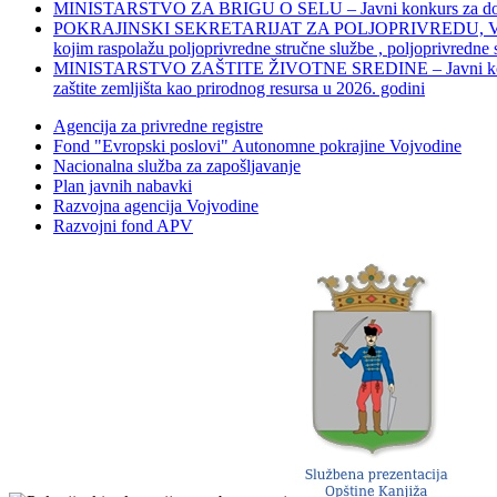
MINISTARSTVO ZA BRIGU O SELU – Javni konkurs za dodelu bes
POKRAJINSKI SEKRETARIJAT ZA POLJOPRIVREDU, VODOPRIVR
kojim raspolažu poljoprivredne stručne službe , poljoprivredne
MINISTARSTVO ZAŠTITE ŽIVOTNE SREDINE – Javni konkurs za dod
zaštite zemljišta kao prirodnog resursa u 2026. godini
Agencija za privredne registre
Fond "Evropski poslovi" Autonomne pokrajine Vojvodine
Nacionalna služba za zapošljavanje
Plan javnih nabavki
Razvojna agencija Vojvodine
Razvojni fond APV