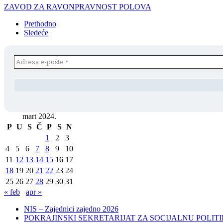
ZAVOD ZA RAVONPRAVNOST POLOVA
Prethodno
Sledeće
mart 2024.
P
U
S
Č
P
S
N
1
2
3
4
5
6
7
8
9
10
11
12
13
14
15
16
17
18
19
20
21
22
23
24
25
26
27
28
29
30
31
« feb
apr »
NIS – Zajednici zajedno 2026
POKRAJINSKI SEKRETARIJAT ZA SOCIJALNU POLITIKU, 