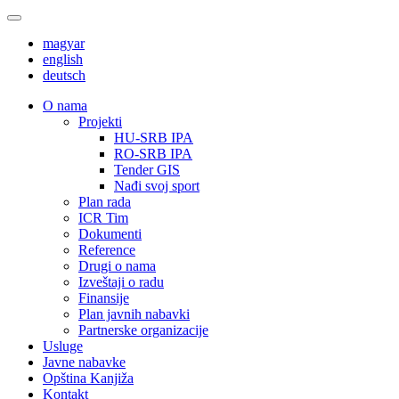
magyar
english
deutsch
О nama
Projekti
HU-SRB IPA
RO-SRB IPA
Tender GIS
Nađi svoj sport
Plan rada
ICR Tim
Dokumenti
Reference
Drugi o nama
Izveštaji o radu
Finansije
Plan javnih nabavki
Partnerske organizacije
Usluge
Javne nabavke
Opština Kanjiža
Kontakt