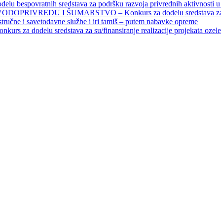
povratnih sredstava za podršku razvoja privrednih aktivnosti u seo
EDU I ŠUMARSTVO – Konkurs za dodelu sredstava za finansiran
 stručne i savetodavne službe i iri tamiš ‒ putem nabavke opreme
elu sredstava za su/finansiranje realizacije projekata ozelenjavan