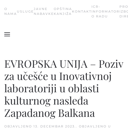
ICR-
PR
О
JAVNE
OPŠTINA
USLUGE
KONTAKT
INFORMATOR
IZB
Skip
NAMA
NABAVKE
KANJIŽA
O RADU
DIR
to
main
content
EVROPSKA UNIJA – Poziv
za učešće u Inovativnoj
laboratoriji u oblasti
kulturnog nasleđa
Zapadanog Balkana
OBJAVLJENO
13. DECEMBAR 2023.
. OBJAVLJENO U