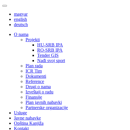
magyar
english
deutsch
О nama
Projekti
HU-SRB IPA
RO-SRB IPA
Tender GIS
Nađi svoj sport
Plan rada
ICR Tim
Dokumenti
Reference
Drugi o nama
Izveštaji o radu
Finansije
Plan javnih nabavki
Partnerske organizacije
Usluge
Javne nabavke
Opština Kanjiža
Kontakt