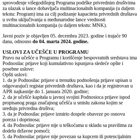
sprovođenje višegodišnjeg Programa podrške privrednim društvima
za ulazak u lance dobavljača multinacionalnih kompanija (u daljem
tekstu: Program) ima za cilj podizanje kapaciteta privrednih društava
u svrhu uključivanja u međunarodne lance vrednosti
multinacionalnih kompanija (u daljem tekstu: MNK).
Javni poziv je objavljen 05. decembra 2023. godine i trajaće 90
dana, odnosno
do 04. marta 2024. godine.
USLOVI ZA UČEŠĆE U PROGRAMU
Pravo na učešće u Programu i korišćenje bespovratnih sredstava ima
Podnosilac prijave koji kumulativno ispunjava sledeće opšte i
posebne uslove:
Opšti uslovi:
1. da je Podnosilac prijave u trenutku podnošenja prijave upisan u
odgovarajući registar privrednih društava, kao i da je registrovan u
APR najkasnije do 1. januara 2020. godine;
2. da je učešće kapitala u javnoj svojini Podnosioca prijave ispod
propisanog praga značajnog učešća u smislu zakona kojim se
uređuju privredna društva;
3. da je Podnosilac prijave izmirio dospele obaveze po osnovu
poreza i doprinosa;
4. da Podnosilac prijave nije u teškoćama u skladu sa pravilima za
dodelu državne pomoći;
5. da Podnosilac prijave nije povezan sa kupcem ili potencijalnim