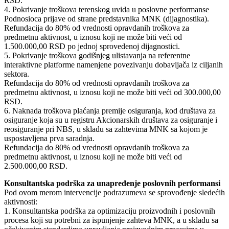
RSD.
4. Pokrivanje troškova terenskog uvida u poslovne performanse
Podnosioca prijave od strane predstavnika MNK (dijagnostika).
Refundacija do 80% od vrednosti opravdanih troškova za
predmetnu aktivnost, u iznosu koji ne može biti veći od
1.500.000,00 RSD po jednoj sprovedenoj dijagnostici.
5. Pokrivanje troškova godišnjeg ulistavanja na referentne
interaktivne platforme namenjene povezivanju dobavljača iz ciljanih
sektora.
Refundacija do 80% od vrednosti opravdanih troškova za
predmetnu aktivnost, u iznosu koji ne može biti veći od 300.000,00
RSD.
6. Naknada troškova plaćanja premije osiguranja, kod društava za
osiguranje koja su u registru Akcionarskih društava za osiguranje i
reosiguranje pri NBS, u skladu sa zahtevima MNK sa kojom je
uspostavljena prva saradnja.
Refundacija do 80% od vrednosti opravdanih troškova za
predmetnu aktivnost, u iznosu koji ne može biti veći od
2.500.000,00 RSD.
Konsultantska podrška za unapređenje poslovnih performansi
Pod ovom merom intervencije podrazumeva se sprovođenje sledećih
aktivnosti:
1. Konsultantska podrška za optimizaciju proizvodnih i poslovnih
procesa koji su potrebni za ispunjenje zahteva MNK, a u skladu sa