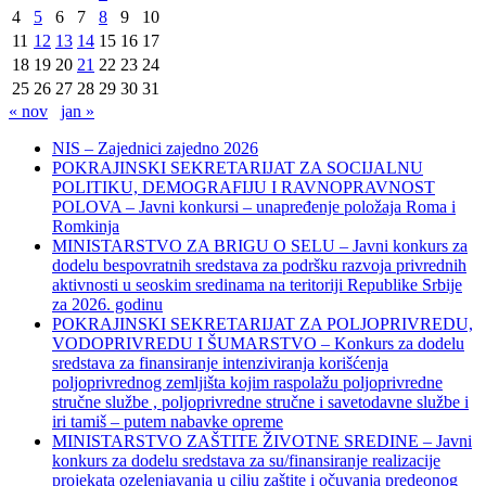
4
5
6
7
8
9
10
11
12
13
14
15
16
17
18
19
20
21
22
23
24
25
26
27
28
29
30
31
« nov
jan »
NIS – Zajednici zajedno 2026
POKRAJINSKI SEKRETARIJAT ZA SOCIJALNU
POLITIKU, DEMOGRAFIJU I RAVNOPRAVNOST
POLOVA – Javni konkursi – unapređenje položaja Roma i
Romkinja
MINISTARSTVO ZA BRIGU O SELU – Javni konkurs za
dodelu bespovratnih sredstava za podršku razvoja privrednih
aktivnosti u seoskim sredinama na teritoriji Republike Srbije
za 2026. godinu
POKRAJINSKI SEKRETARIJAT ZA POLJOPRIVREDU,
VODOPRIVREDU I ŠUMARSTVO – Konkurs za dodelu
sredstava za finansiranje intenziviranja korišćenja
poljoprivrednog zemljišta kojim raspolažu poljoprivredne
stručne službe , poljoprivredne stručne i savetodavne službe i
iri tamiš ‒ putem nabavke opreme
MINISTARSTVO ZAŠTITE ŽIVOTNE SREDINE – Javni
konkurs za dodelu sredstava za su/finansiranje realizacije
projekata ozelenjavanja u cilju zaštite i očuvanja predeonog