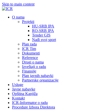
Skip to main content
О nama
Projekti
HU-SRB IPA
RO-SRB IPA
Tender GIS
Nađi svoj sport
Plan rada
ICR Tim
Dokumenti
Reference
Drugi o nama
Izveštaji o radu
Finansije
Plan javnih nabavki
Partnerske organizacije
Usluge
Javne nabavke
Opština Kanjiža
Kontakt
ICR-Informator o radu
Procedure Izbora Direktora