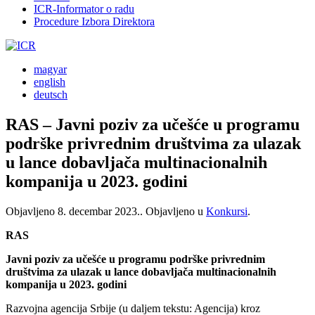
ICR-Informator o radu
Procedure Izbora Direktora
magyar
english
deutsch
RAS – Javni poziv za učešće u programu
podrške privrednim društvima za ulazak
u lance dobavljača multinacionalnih
kompanija u 2023. godini
Objavljeno
8. decembar 2023.
. Objavljeno u
Konkursi
.
RAS
Javni poziv za učešće u programu podrške privrednim
društvima za ulazak u lance dobavljača multinacionalnih
kompanija u 2023. godini
Razvojna agencija Srbije (u daljem tekstu: Agencija) kroz