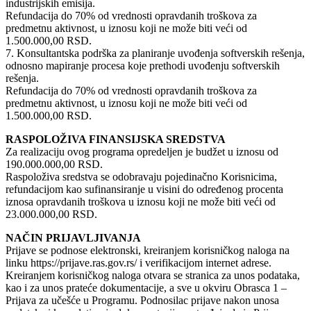
industrijskih emisija.
Refundacija do 70% od vrednosti opravdanih troškova za
predmetnu aktivnost, u iznosu koji ne može biti veći od
1.500.000,00 RSD.
7. Konsultantska podrška za planiranje uvođenja softverskih rešenja,
odnosno mapiranje procesa koje prethodi uvođenju softverskih
rešenja.
Refundacija do 70% od vrednosti opravdanih troškova za
predmetnu aktivnost, u iznosu koji ne može biti veći od
1.500.000,00 RSD.
RASPOLOŽIVA FINANSIJSKA SREDSTVA
Za realizaciju ovog programa opredeljen je budžet u iznosu od
190.000.000,00 RSD.
Raspoloživa sredstva se odobravaju pojedinačno Korisnicima,
refundacijom kao sufinansiranje u visini do određenog procenta
iznosa opravdanih troškova u iznosu koji ne može biti veći od
23.000.000,00 RSD.
NAČIN PRIJAVLJIVANJA
Prijave se podnose elektronski, kreiranjem korisničkog naloga na
linku https://prijave.ras.gov.rs/ i verifikacijom internet adrese.
Kreiranjem korisničkog naloga otvara se stranica za unos podataka,
kao i za unos prateće dokumentacije, a sve u okviru Obrasca 1 –
Prijava za učešće u Programu. Podnosilac prijave nakon unosa