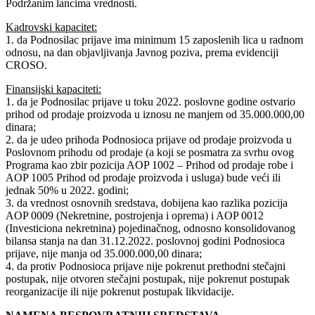
Podržanim lancima vrednosti.
Kadrovski kapacitet:
1. da Podnosilac prijave ima minimum 15 zaposlenih lica u radnom
odnosu, na dan objavljivanja Javnog poziva, prema evidenciji
CROSO.
Finansijski kapaciteti:
1. da je Podnosilac prijave u toku 2022. poslovne godine ostvario
prihod od prodaje proizvoda u iznosu ne manjem od 35.000.000,00
dinara;
2. da je udeo prihoda Podnosioca prijave od prodaje proizvoda u
Poslovnom prihodu od prodaje (a koji se posmatra za svrhu ovog
Programa kao zbir pozicija AOP 1002 – Prihod od prodaje robe i
AOP 1005 Prihod od prodaje proizvoda i usluga) bude veći ili
jednak 50% u 2022. godini;
3. da vrednost osnovnih sredstava, dobijena kao razlika pozicija
AOP 0009 (Nekretnine, postrojenja i oprema) i AOP 0012
(Investiciona nekretnina) pojedinačnog, odnosno konsolidovanog
bilansa stanja na dan 31.12.2022. poslovnoj godini Podnosioca
prijave, nije manja od 35.000.000,00 dinara;
4. da protiv Podnosioca prijave nije pokrenut prethodni stečajni
postupak, nije otvoren stečajni postupak, nije pokrenut postupak
reorganizacije ili nije pokrenut postupak likvidacije.