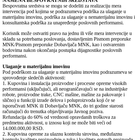
NAMENA BESPOVRATNIH SREDSTAVA
Bespovratna sredstva se mogu se dodeliti za realizaciju mera
intervencija pod kojima se podrazumeva podrška za ulaganje u
materijalnu imovinu, podrška za ulaganje u nematerijalnu imovinu i
konsultantska podrška za unapređenje poslovnih performansi.
Korisnik može ostvariti pravo na jednu ili više mera intervencije u
skladu sa potrebama poslovanja, dostavljenim Pismom preporuke
MNK/Pismom preporuke Dobavljača MNK, kao i ostvarenim
bodovima nakon okončanja postupka dijagnostike poslovnih
performansi.
Ulaganje u materijalnu imovinu
Pod podrškom za ulaganje u materijalnu imovinu podrazumeva se
sprovođenje sledećih aktivnosti:
1. Kupovina i instalacija proizvodne i procesne opreme visokih
performansi (uključujući, ali neograničavajući se na industrijske
robote, proizvodne trake, CNC mašine, mašine za pakovanje i
slično) u funkciji izrade delova i poluproizvoda koji će se
isporučivati MNK ili Dobavljaču MNK, do tri godine starosti
računajući do trenutka objavljivanja Javnog poziva.
Refundacija do 60% od vrednosti opravdanih troškova za
predmetnu aktivnost, u iznosu koji ne može biti veći od
14.000.000,00 RSD.
2. Kupovina opreme za ulaznu kontrolu sirovina, međufaznu
kontrolu kvaliteta proizvodnje u toku i kvaliteta gotovih proizvoda