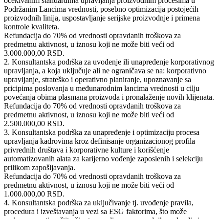
očekivanim standardima upravljanja proizvodnim procesima u
Podržanim Lancima vrednosti, posebno optimizacija postojećih
proizvodnih linija, uspostavljanje serijske proizvodnje i primena
kontrole kvaliteta.
Refundacija do 70% od vrednosti opravdanih troškova za
predmetnu aktivnost, u iznosu koji ne može biti veći od
3.000.000,00 RSD.
2. Konsultantska podrška za uvođenje ili unapređenje korporativnog
upravljanja, a koja uključuje ali ne ograničava se na: korporativno
upravljanje, strateško i operativno planiranje, upoznavanje sa
pricipima poslovanja u međunarodnim lancima vrednosti u cilju
povećanja obima plasmana proizvoda i pronalaženje novih klijenata.
Refundacija do 70% od vrednosti opravdanih troškova za
predmetnu aktivnost, u iznosu koji ne može biti veći od
2.500.000,00 RSD.
3. Konsultantska podrška za unapređenje i optimizaciju procesa
upravljanja kadrovima kroz definisanje organizacionog profila
privrednih društava i korporativne kulture i korišćenje
automatizovanih alata za karijerno vođenje zaposlenih i selekciju
prilikom zapošljavanja.
Refundacija do 70% od vrednosti opravdanih troškova za
predmetnu aktivnost, u iznosu koji ne može biti veći od
1.000.000,00 RSD.
4. Konsultantska podrška za uključivanje tj. uvođenje pravila,
procedura i izveštavanja u vezi sa ESG faktorima, što može