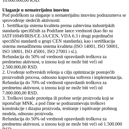
10.000.000,00 RSD.
Ulaganje u nematerijalnu imovinu
Pod podrškom za ulaganje u nematerijalnu imovinu podrazumeva se
sprovođenje sledećih aktivnosti:
1. Sertifikacija sistema kvaliteta prema zahtevima industrijskih
standarda specifičnih za Podržane lance vrednosti (kao što su
IATF16949/IRIS/CE-3A/CEN, VDA 6.3 i drugi pojedinačni
specifični standardi u grupi CEN standarda), kao i sertifikacija
sistema menadžmenta sistema kvaliteta (ISO 14001, ISO 50001,
ISO 18001, ISO 45001, ISO 27001 i sl.).
Refundacija do 50% od vrednosti opravdanih troškova za
predmetnu aktivnost, u iznosu koji ne može biti veći od
2.500.000,00 RSD.
2. Uvođenje softverskih rešenja u cilju optimizacije postojećih
proizvodnih procesa, odnosno kupovina softvera i implementacija.
Refundacija do 70% od vrednosti opravdanih troškova za
predmetnu aktivnost, u iznosu koji ne može biti veći od
7.000.000,00 RSD.
3. Troškovi izrade prototipa ili probne serije proizvoda koji se
isporučuje MNK, a pod čime se podrazumevaju troškovi
konstrukcije i dizajna proizvoda, testiranje i ispitivanje probnog
modela, odnosno proizvoda.
Refundacija do 50% od vrednosti opravdanih troškova za
predmetnu aktivnost, u iznosu koji ne može biti veći od 1.500.000