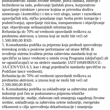
podrazumevati: zaštitu životne sredine, prava radnika, zdravlje i
bezbednost na radu, poštovanje ljudskih prava, korporativno
upravljanje (strukture i procese kojima se privredna društva
usmeravaju i kontrolišu) i s tim u vezi ulogu, sastav i raznolikost
upravljačkih tela, etičko ponašanje (npr. borba protiv korupcije i
podmićivanja), upravljanje rizicima, transparentnost i objavljivanje
(npr. objavljivanje nefinansijskih informacija).
Refundacija do 70% od vrednosti opravdanih troškova za
predmetnu aktivnost, u iznosu koji ne može biti veći od
1.500.000,00 RSD.
5. Konsultantska podrška za pripremu koja prethodi sprovođenju
terenskog uvida u poslovne performanse od strane MNK ili
uvođenja sistema kvaliteta prema zahtevima standarda koji su
specifični za lance vrednosti u smislu ovog Programa (uključujući ali
ne ograničavajući se na sledeće standarde: IATF16949/IRIS/CE-
3A/CEN/VDA 6.3, kao i drugi pojedinačni standarda specifične za
Podržane lance vrednosti).
Refundacija do 70% od vrednosti opravdanih troškova za
predmetnu aktivnost, u iznosu koji ne može biti veći od
2.500.000,00 RSD.
6. Konsultantska podrška za usklađivanje sa zahtevima zelene
industrije pod čim se podrazumeva priprema tehničke
dokumentacije, studije, elaborata radi smanjenja zagađenja životne
sredine, usklađivanja sa zahtevima zelene industrije, energetske
efikasnosti u cilju sprovođenja dekarbonizacije i smanjenja