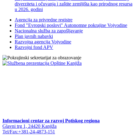
diverziteta i očuvanja i zaštite zemljišta kao prirodnog resursa
u 2026. godini
Agencija za privredne registre
Fond "Evropski poslovi" Autonomne pokrajine Vojvodine
Nacionalna služba za zapošljavanje
Plan javnih nabavki
Razvojna agencija Vojvodine
Razvojni fond APV
Informacioni centar za razvoj Potiskog regiona
Glavni trg 1, 24420 Kanjiža
Tel/Fax:+381-24-4873-151