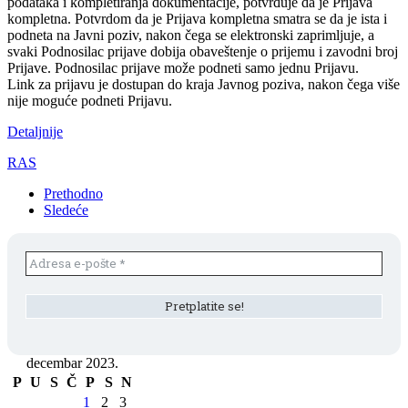
podataka i kompletiranja dokumentacije, potvrđuje da je Prijava
kompletna. Potvrdom da je Prijava kompletna smatra se da je ista i
podneta na Javni poziv, nakon čega se elektronski zaprimljuje, a
svaki Podnosilac prijave dobija obaveštenje o prijemu i zavodni broj
Prijave. Podnosilac prijave može podneti samo jednu Prijavu.
Link za prijavu je dostupan do kraja Javnog poziva, nakon čega više
nije moguće podneti Prijavu.
Detaljnije
RAS
Prethodno
Sledeće
decembar 2023.
P
U
S
Č
P
S
N
1
2
3