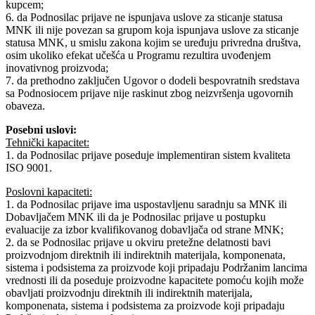
kupcem;
6. da Podnosilac prijave ne ispunjava uslove za sticanje statusa
MNK ili nije povezan sa grupom koja ispunjava uslove za sticanje
statusa MNK, u smislu zakona kojim se uređuju privredna društva,
osim ukoliko efekat učešća u Programu rezultira uvođenjem
inovativnog proizvoda;
7. da prethodno zaključen Ugovor o dodeli bespovratnih sredstava
sa Podnosiocem prijave nije raskinut zbog neizvršenja ugovornih
obaveza.
Posebni uslovi:
Tehnički kapacitet:
1. da Podnosilac prijave poseduje implementiran sistem kvaliteta
ISO 9001.
Poslovni kapaciteti:
1. da Podnosilac prijave ima uspostavljenu saradnju sa MNK ili
Dobavljačem MNK ili da je Podnosilac prijave u postupku
evaluacije za izbor kvalifikovanog dobavljača od strane MNK;
2. da se Podnosilac prijave u okviru pretežne delatnosti bavi
proizvodnjom direktnih ili indirektnih materijala, komponenata,
sistema i podsistema za proizvode koji pripadaju Podržanim lancima
vrednosti ili da poseduje proizvodne kapacitete pomoću kojih može
obavljati proizvodnju direktnih ili indirektnih materijala,
komponenata, sistema i podsistema za proizvode koji pripadaju