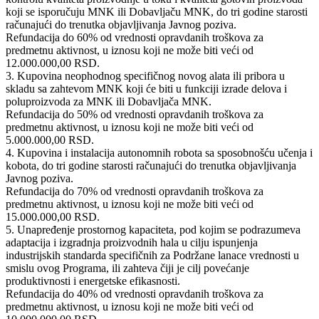
koji se isporučuju MNK ili Dobavljaču MNK, do tri godine starosti
računajući do trenutka objavljivanja Javnog poziva.
Refundacija do 60% od vrednosti opravdanih troškova za
predmetnu aktivnost, u iznosu koji ne može biti veći od
12.000.000,00 RSD.
3. Kupovina neophodnog specifičnog novog alata ili pribora u
skladu sa zahtevom MNK koji će biti u funkciji izrade delova i
poluproizvoda za MNK ili Dobavljača MNK.
Refundacija do 50% od vrednosti opravdanih troškova za
predmetnu aktivnost, u iznosu koji ne može biti veći od
5.000.000,00 RSD.
4. Kupovina i instalacija autonomnih robota sa sposobnošću učenja i
kobota, do tri godine starosti računajući do trenutka objavljivanja
Javnog poziva.
Refundacija do 70% od vrednosti opravdanih troškova za
predmetnu aktivnost, u iznosu koji ne može biti veći od
15.000.000,00 RSD.
5. Unapređenje prostornog kapaciteta, pod kojim se podrazumeva
adaptacija i izgradnja proizvodnih hala u cilju ispunjenja
industrijskih standarda specifičnih za Podržane lanace vrednosti u
smislu ovog Programa, ili zahteva čiji je cilj povećanje
produktivnosti i energetske efikasnosti.
Refundacija do 40% od vrednosti opravdanih troškova za
predmetnu aktivnost, u iznosu koji ne može biti veći od