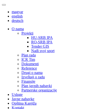
magyar
english
deutsch
О nama
Projekti
HU-SRB IPA
RO-SRB IPA
Tender GIS
Nađi svoj sport
Plan rada
ICR Tim
Dokumenti
Reference
Drugi o nama
Izveštaji o radu
Finansije
Plan javnih nabavki
Partnerske organizacije
Usluge
Javne nabavke
Opština Kanjiža
Kontakt