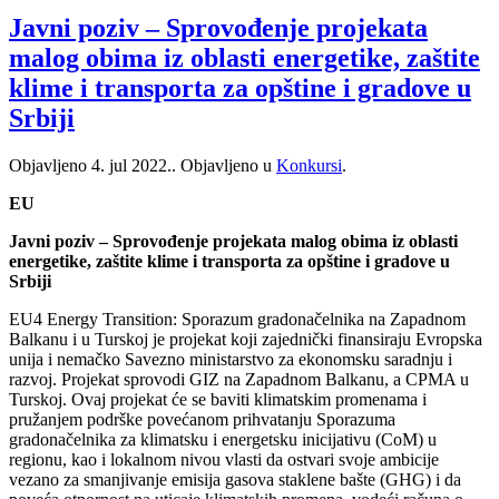
Javni poziv – Sprovođenje projekata
malog obima iz oblasti energetike, zaštite
klime i transporta za opštine i gradove u
Srbiji
Objavljeno
4. jul 2022.
. Objavljeno u
Konkursi
.
EU
Javni poziv – Sprovođenje projekata malog obima iz oblasti
energetike, zaštite klime i transporta za opštine i gradove u
Srbiji
EU4 Energy Transition: Sporazum gradonačelnika na Zapadnom
Balkanu i u Turskoj je projekat koji zajednički finansiraju Evropska
unija i nemačko Savezno ministarstvo za ekonomsku saradnju i
razvoj. Projekat sprovodi GIZ na Zapadnom Balkanu, a CPMA u
Turskoj. Ovaj projekat će se baviti klimatskim promenama i
pružanjem podrške povećanom prihvatanju Sporazuma
gradonačelnika za klimatsku i energetsku inicijativu (CoM) u
regionu, kao i lokalnom nivou vlasti da ostvari svoje ambicije
vezano za smanjivanje emisija gasova staklene bašte (GHG) i da