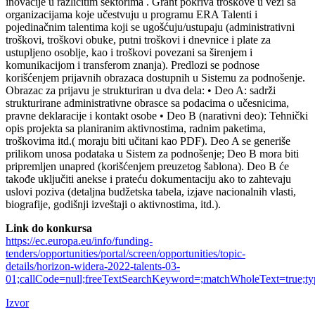
inovacije u različitim sektorima . Grant pokriva troškove u vezi sa
organizacijama koje učestvuju u programu ERA Talenti i
pojedinačnim talentima koji se ugošćuju/ustupaju (administrativni
troškovi, troškovi obuke, putni troškovi i dnevnice i plate za
ustupljeno osoblje, kao i troškovi povezani sa širenjem i
komunikacijom i transferom znanja). Predlozi se podnose
korišćenjem prijavnih obrazaca dostupnih u Sistemu za podnošenje.
Obrazac za prijavu je strukturiran u dva dela: • Deo A: sadrži
strukturirane administrativne obrasce sa podacima o učesnicima,
pravne deklaracije i kontakt osobe • Deo B (narativni deo): Tehnički
opis projekta sa planiranim aktivnostima, radnim paketima,
troškovima itd.( moraju biti učitani kao PDF). Deo A se generiše
prilikom unosa podataka u Sistem za podnošenje; Deo B mora biti
pripremljen unapred (korišćenjem preuzetog šablona). Deo B će
takođe uključiti anekse i prateću dokumentaciju ako to zahtevaju
uslovi poziva (detaljna budžetska tabela, izjave nacionalnih vlasti,
biografije, godišnji izveštaji o aktivnostima, itd.).
Link do konkursa
https://ec.europa.eu/info/funding-
tenders/opportunities/portal/screen/opportunities/topic-
details/horizon-widera-2022-talents-03-
01;callCode=null;freeTextSearchKeyword=;matchWholeText=true;typ
Izvor