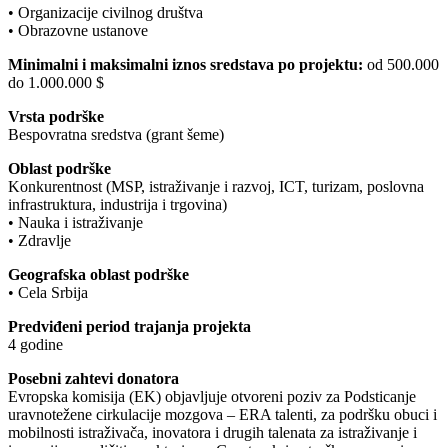
• Organizacije civilnog društva
• Obrazovne ustanove
Minimalni i maksimalni iznos sredstava po projektu:
od 500.000
do 1.000.000 $
Vrsta podrške
Bespovratna sredstva (grant šeme)
Oblast podrške
Konkurentnost (MSP, istraživanje i razvoj, ICT, turizam, poslovna
infrastruktura, industrija i trgovina)
• Nauka i istraživanje
• Zdravlje
Geografska oblast podrške
• Cela Srbija
Predviđeni period trajanja projekta
4 godine
Posebni zahtevi donatora
Evropska komisija (EK) objavljuje otvoreni poziv za Podsticanje
uravnotežene cirkulacije mozgova – ERA talenti, za podršku obuci i
mobilnosti istraživača, inovatora i drugih talenata za istraživanje i