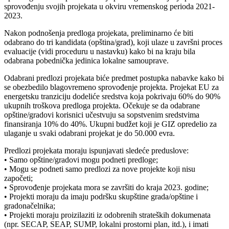
sprovođenju svojih projekata u okviru vremenskog perioda 2021-
2023.
Nakon podnošenja predloga projekata, preliminarno će biti
odabrano do tri kandidata (opština/grad), koji ulaze u završni proces
evaluacije (vidi proceduru u nastavku) kako bi na kraju bila
odabrana pobednička jedinica lokalne samouprave.
Odabrani predlozi projekata biće predmet postupka nabavke kako bi
se obezbedilo blagovremeno sprovođenje projekta. Projekat EU za
energetsku tranziciju dodeliće sredstva koja pokrivaju 60% do 90%
ukupnih troškova predloga projekta. Očekuje se da odabrane
opštine/gradovi korisnici učestvuju sa sopstvenim sredstvima
finansiranja 10% do 40%. Ukupni budžet koji je GIZ opredelio za
ulaganje u svaki odabrani projekat je do 50.000 evra.
Predlozi projekata moraju ispunjavati sledeće preduslove:
• Samo opštine/gradovi mogu podneti predloge;
• Mogu se podneti samo predlozi za nove projekte koji nisu
započeti;
• Sprovođenje projekata mora se završiti do kraja 2023. godine;
• Projekti moraju da imaju podršku skupštine grada/opštine i
gradonačelnika;
• Projekti moraju proizilaziti iz odobrenih strateških dokumenata
(npr. SECAP, SEAP, SUMP, lokalni prostorni plan, itd.), i imati