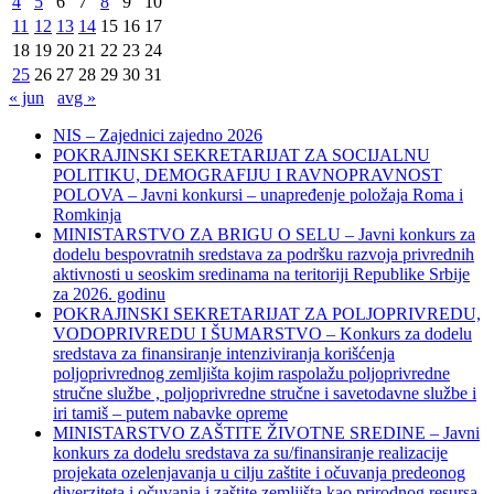
4
5
6
7
8
9
10
11
12
13
14
15
16
17
18
19
20
21
22
23
24
25
26
27
28
29
30
31
« jun
avg »
NIS – Zajednici zajedno 2026
POKRAJINSKI SEKRETARIJAT ZA SOCIJALNU
POLITIKU, DEMOGRAFIJU I RAVNOPRAVNOST
POLOVA – Javni konkursi – unapređenje položaja Roma i
Romkinja
MINISTARSTVO ZA BRIGU O SELU – Javni konkurs za
dodelu bespovratnih sredstava za podršku razvoja privrednih
aktivnosti u seoskim sredinama na teritoriji Republike Srbije
za 2026. godinu
POKRAJINSKI SEKRETARIJAT ZA POLJOPRIVREDU,
VODOPRIVREDU I ŠUMARSTVO – Konkurs za dodelu
sredstava za finansiranje intenziviranja korišćenja
poljoprivrednog zemljišta kojim raspolažu poljoprivredne
stručne službe , poljoprivredne stručne i savetodavne službe i
iri tamiš ‒ putem nabavke opreme
MINISTARSTVO ZAŠTITE ŽIVOTNE SREDINE – Javni
konkurs za dodelu sredstava za su/finansiranje realizacije
projekata ozelenjavanja u cilju zaštite i očuvanja predeonog
diverziteta i očuvanja i zaštite zemljišta kao prirodnog resursa