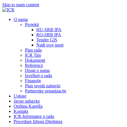
Skip to main content
О nama
Projekti
HU-SRB IPA
RO-SRB IPA
Tender GIS
Nađi svoj sport
Plan rada
ICR Tim
Dokumenti
Reference
Drugi o nama
Izveštaji o radu
Finansije
Plan javnih nabavki
Partnerske organizacije
Usluge
Javne nabavke
Opština Kanjiža
Kontakt
ICR-Informator o radu
Procedure Izbora Direktora