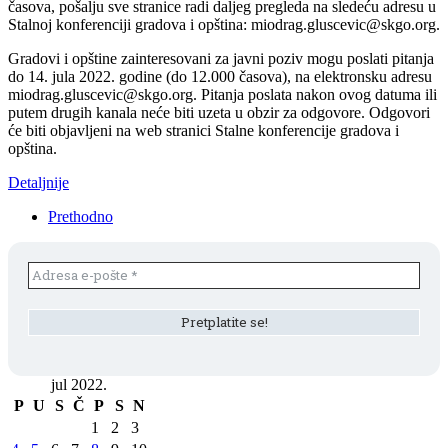
časova, pošalju sve stranice radi daljeg pregleda na sledeću adresu u
Stalnoj konferenciji gradova i opština: miodrag.gluscevic@skgo.org.
Gradovi i opštine zainteresovani za javni poziv mogu poslati pitanja
do 14. jula 2022. godine (do 12.000 časova), na elektronsku adresu
miodrag.gluscevic@skgo.org. Pitanja poslata nakon ovog datuma ili
putem drugih kanala neće biti uzeta u obzir za odgovore. Odgovori
će biti objavljeni na web stranici Stalne konferencije gradova i
opština.
Detaljnije
Prethodno
jul 2022.
P
U
S
Č
P
S
N
1
2
3