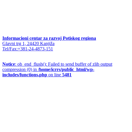
Informacioni centar za razvoj Potiskog regiona
Glavni trg 1, 24420 Kanjiža
Tel/Fax:+381-24-4873-151
Notice
: ob_end_flush(): Failed to send buffer of zlib output
compression (0) in
/home/icrrs/public_html/wp-
includes/functions.php
on line
5481