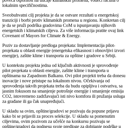
poveća otpornost na uticaje klimatskih promena, vodeći računa o
lokalnim specifičnostima.
Sveobuhvatni cilj projekta je da se ostvare rezultati u energetskoj
tranziciji i borbi protiv klimatskih promena u regionu. Konkretan cilj
je da se pruži podrška gradovima CoM u ispunjavanju njihovih
energetskih i klimatskih ciljeva. Za više informacija pratite ovaj link
Covenant of Mayors for Climate & Energy.
Poziv za dostavljanje predloga projekata: Implementacija pilot-
projekata u oblasti energije (energetska efikasnost i obnovljivi izvori
energije), zaštite klime i transporta za opštine i gradove u Srbiji.
U kontekstu projekta jedna od ključnih aktivnosti je sprovođenje
pilot projekata u oblasti energije, zaštite klime i transporta u
opštinama na Zapadnom Balkanu. Ovi pilot projekti treba da donesu
inovacije i nove pristupe na lokalnom nivou. Očekivanja od
sprovođenja takvih projekata treba da budu opipljiva i ostvariva, sa
jasnim fokusom na smanjenje potrošnje energije i smanjenje emisija
CO2, istovremeno zadržavajući isti nivo komfora ili pružanja usluga
za građane ili ga čak unapređujući.
U skladu sa ovim, opštine/gradovi se pozivaju da popune prijavu
kako bi se prijavili za proces selekcije. U skladu sa pomenutim
ciljevima, ovim pozivom za učešće na konkursu pozivaju se
opštine/gradovi da podnesu svoje predloge za dobijanje podrške u