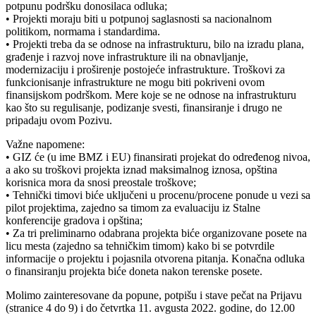
potpunu podršku donosilaca odluka;
• Projekti moraju biti u potpunoj saglasnosti sa nacionalnom
politikom, normama i standardima.
• Projekti treba da se odnose na infrastrukturu, bilo na izradu plana,
građenje i razvoj nove infrastrukture ili na obnavljanje,
modernizaciju i proširenje postojeće infrastrukture. Troškovi za
funkcionisanje infrastrukture ne mogu biti pokriveni ovom
finansijskom podrškom. Mere koje se ne odnose na infrastrukturu
kao što su regulisanje, podizanje svesti, finansiranje i drugo ne
pripadaju ovom Pozivu.
Važne napomene:
• GIZ će (u ime BMZ i EU) finansirati projekat do određenog nivoa,
a ako su troškovi projekta iznad maksimalnog iznosa, opština
korisnica mora da snosi preostale troškove;
• Tehnički timovi biće uključeni u procenu/procene ponude u vezi sa
pilot projektima, zajedno sa timom za evaluaciju iz Stalne
konferencije gradova i opština;
• Za tri preliminarno odabrana projekta biće organizovane posete na
licu mesta (zajedno sa tehničkim timom) kako bi se potvrdile
informacije o projektu i pojasnila otvorena pitanja. Konačna odluka
o finansiranju projekta biće doneta nakon terenske posete.
Molimo zainteresovane da popune, potpišu i stave pečat na Prijavu
(stranice 4 do 9) i do četvrtka 11. avgusta 2022. godine, do 12.00