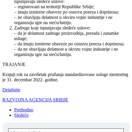
ispunjavaju sledeće uslove:
– registrovani na teritoriji Republike Srbije;
– imaju izmirene obaveze po osnovu poreza i doprinosa;
– ne obavljaju delatnost u okviru vojne industrije i ne
organizuju igre na sreću/lutriju.
Zadruge koje ispunjavaju sledeće uslove:
– da je delatnost zadruge proizvodnja, prerada i zanatske
usluge;
– da imaju izmirene obaveze po osnovu poreza i doprinosa;
– da ne obavljaju delatnost u okviru vojne industrije i ne
organizuju igre na sreću/lutriju.
TRAJANJE
Krajnji rok za završetak pružanja standardizovane usluge mentoring
je 31. decembar 2022. godine.
Detaljnije
RAZVOJNA AGENCIJA SRBIJE
Prethodno
Sledeće