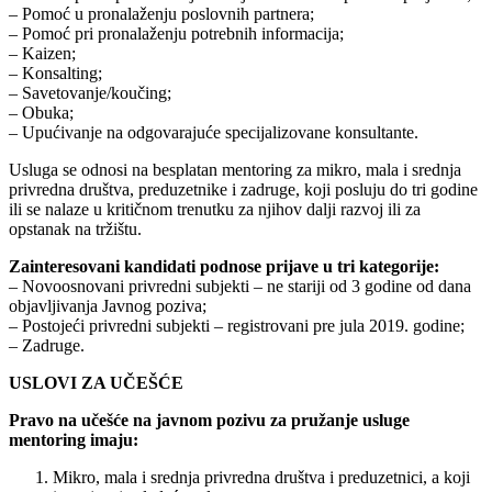
– Pomoć u pronalaženju poslovnih partnera;
– Pomoć pri pronalaženju potrebnih informacija;
– Kaizen;
– Konsalting;
– Savetovanje/koučing;
– Obuka;
– Upućivanje na odgovarajuće specijalizovane konsultante.
Usluga se odnosi na besplatan mentoring za mikro, mala i srednja
privredna društva, preduzetnike i zadruge, koji posluju do tri godine
ili se nalaze u kritičnom trenutku za njihov dalji razvoj ili za
opstanak na tržištu.
Zainteresovani kandidati podnose prijave u tri kategorije:
– Novoosnovani privredni subjekti – ne stariji od 3 godine od dana
objavljivanja Javnog poziva;
– Postojeći privredni subjekti – registrovani pre jula 2019. godine;
– Zadruge.
USLOVI ZA UČEŠĆE
Pravo na učešće na javnom pozivu za pružanje usluge
mentoring imaju:
Mikro, mala i srednja privredna društva i preduzetnici, a koji