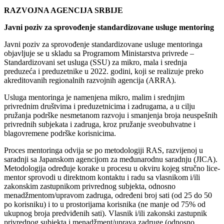
RAZVOJNA AGENCIJA SRBIJE
Javni poziv za sprovođenje standardizovane usluge mentoring
Javni poziv za sprovođenje standardizovane usluge mentoringa
objavljuje se u skladu sa Programom Ministarstva privrede –
Standardizovani set usluga (SSU) za mikro, mala i srednja
preduzeća i preduzetnike u 2022. godini, koji se realizuje preko
akreditovanih regionalnih razvojnih agencija (ARRA).
Usluga mentoringa je namenjena mikro, malim i srednjim
privrednim društvima i preduzetnicima i zadrugama, a u cilju
pružanja podrške nesmetanom razvoju i smanjenja broja neuspešnih
privrednih subjekata i zadruga, kroz pružanje sveobuhvatne i
blagovremene podrške korisnicima.
Proces mentoringa odvija se po metodologiji RAS, razvijenoj u
saradnji sa Japanskom agencijom za međunarodnu saradnju (JICA).
Metodologija određuje korake u procesu u okviru kojeg stručno lice-
mentor sprovodi u direktnom kontaktu i radu sa vlasnikom i/ili
zakonskim zastupnikom privrednog subjekta, odnosno
menadžmentom/upravom zadruga, određeni broj sati (od 25 do 50
po korisniku) i to u prostorijama korisnika (ne manje od 75% od
ukupnog broja predviđenih sati). Vlasnik i/ili zakonski zastupnik
privrednog subjekta i menadžment/uprava zadruge (odnosno