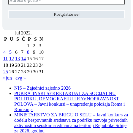
jul 2022.
P
U
S
Č
P
S
N
1
2
3
4
5
6
7
8
9
10
11
12
13
14
15
16
17
18
19
20
21
22
23
24
25
26
27
28
29
30
31
« jun
avg »
NIS – Zajednici zajedno 2026
POKRAJINSKI SEKRETARIJAT ZA SOCIJALNU
POLITIKU, DEMOGRAFIJU I RAVNOPRAVNOST
POLOVA – Javni konkursi – unapređenje položaja Roma i
Romkinja
MINISTARSTVO ZA BRIGU O SELU – Javni konkurs za
dodelu bespovratnih sredstava za podršku razvoja privrednih
aktivnosti u seoskim sredinama na teritoriji Republike Srbije
za 2026. godinu