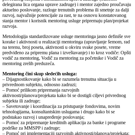
delegirana lica organa uprave zadruge) i mentor zajedno proučavaju
aktuelno poslovanje, razloge trenutnih problema ili smetnje za dalji
razvoj, najvažnije potencijale za rast, te na osnovu konstatovanog
stanja mentor i korisnik mentoring usluge pripremaju plan/projekat
razvoja.
Metodologija standardizovane usluge mentoringa jasno definiše sve
korake i aktivnosti u realizaciji mentoringa (upravljanje šemom, rad
na terenu, broj poseta, aktivnosti u okviru svake posete, vreme
predviđeno za pripremu plana i izveštavanje) i to kroz vodiče: Opšti
vodič za mentoring, Vodič za mentoring za početnike i Vodič za
mentoring zrelih preduzeća.
Mentoring čini skup sledećih usluga:
– Dijagnostikovanje kako bi se razumela trenutna situacija u
privrednom subjektu, odnosno zadruzi;
– Pomoć prilikom pripremanja razvojnih
aktivnosti/planova/projekata kako bi se dostigli ciljevi privrednog
subjekta ili zadruge;
– Savetovanje i koordinacija za pristupanje fondovima, novim
tehnologijama, konsultantskim uslugama i drugo kako bi se
podstakao razvoj i unapređenje poslovanja;
– Pomoć za pripremanje kreditnih aplikacija za banke i programe
podrške za MMSPP i zadruge;
– Pomoć pri implementaciji razvojnih aktivnosti/planova/projekata;