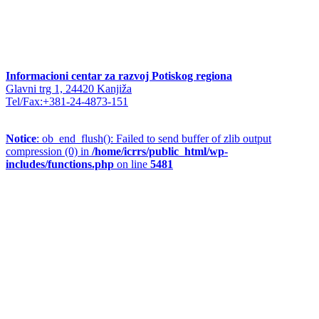
Informacioni centar za razvoj Potiskog regiona
Glavni trg 1, 24420 Kanjiža
Tel/Fax:+381-24-4873-151
Notice
: ob_end_flush(): Failed to send buffer of zlib output
compression (0) in
/home/icrrs/public_html/wp-
includes/functions.php
on line
5481