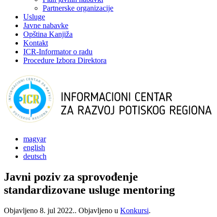
Partnerske organizacije
Usluge
Javne nabavke
Opština Kanjiža
Kontakt
ICR-Informator o radu
Procedure Izbora Direktora
magyar
english
deutsch
Javni poziv za sprovođenje
standardizovane usluge mentoring
Objavljeno
8. jul 2022.
. Objavljeno u
Konkursi
.