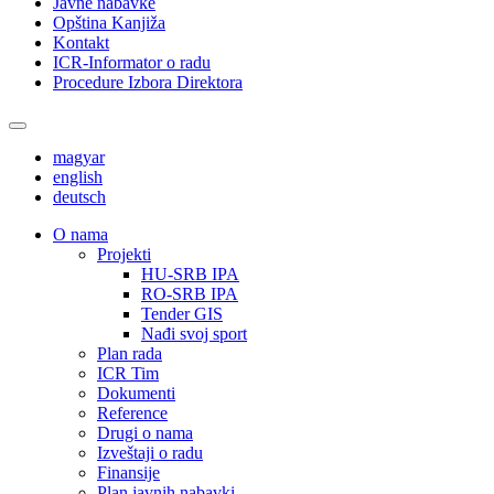
Javne nabavke
Opština Kanjiža
Kontakt
ICR-Informator o radu
Procedure Izbora Direktora
magyar
english
deutsch
О nama
Projekti
HU-SRB IPA
RO-SRB IPA
Tender GIS
Nađi svoj sport
Plan rada
ICR Tim
Dokumenti
Reference
Drugi o nama
Izveštaji o radu
Finansije
Plan javnih nabavki