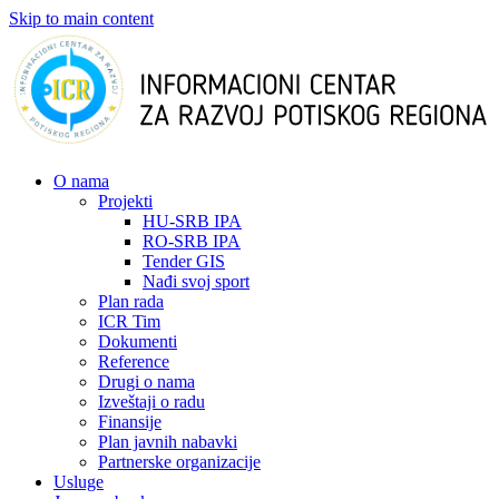
Skip to main content
О nama
Projekti
HU-SRB IPA
RO-SRB IPA
Tender GIS
Nađi svoj sport
Plan rada
ICR Tim
Dokumenti
Reference
Drugi o nama
Izveštaji o radu
Finansije
Plan javnih nabavki
Partnerske organizacije
Usluge