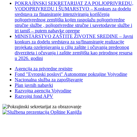
POKRAJINSKI SEKRETARIJAT ZA POLJOPRIVREDU,
VODOPRIVREDU I ŠUMARSTVO – Konkurs za dodelu
sredstava za finansiranje intenziviranja korišćenja
poljoprivrednog zemljišta kojim raspolažu poljoprivredne
stručne službe , poljoprivredne stručne i savetodavne službe i
iri tamiš ‒ putem nabavke opreme
MINISTARSTVO ZAŠTITE ŽIVOTNE SREDINE – Javni
konkurs za dodelu sredstava za su/finansiranje realizacije
projekata ozelenjavanja u cilju zaštite i očuvanja predeonog
diverziteta i očuvanja i zaštite zemljišta kao prirodnog resursa
u 2026. godini
Agencija za privredne registre
Fond "Evropski poslovi" Autonomne pokrajine Vojvodine
Nacionalna služba za zapošljavanje
Plan javnih nabavki
Razvojna agencija Vojvodine
Razvojni fond APV