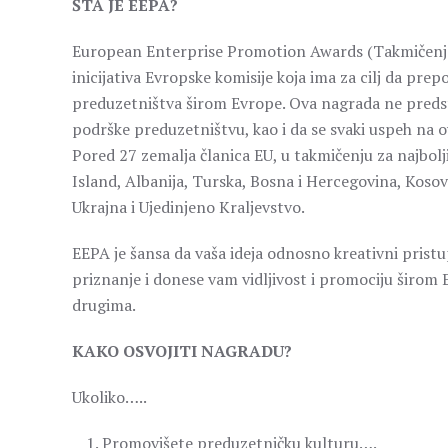
ŠTA JE EEPA?
European Enterprise Promotion Awards (Takmičenje z
inicijativa Evropske komisije koja ima za cilj da pr
preduzetništva širom Evrope. Ova nagrada ne predsta
podrške preduzetništvu, kao i da se svaki uspeh na o
Pored 27 zemalja članica EU, u takmičenju za najbolj
Island, Albanija, Turska, Bosna i Hercegovina, Kosov
Ukrajna i Ujedinjeno Kraljevstvo.
EEPA je šansa da vaša ideja odnosno kreativni prist
priznanje i donese vam vidljivost i promociju širom E
drugima.
KAKO OSVOJITI NAGRADU?
Ukoliko…..
Promovišete preduzetničku kulturu….