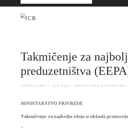
Takmičenje za najbolj
preduzetništva (EEPA
OBJAVLJENO
1. JUN 2022.
. OBJAVLJENO U
KONKURSI
.
MINISTARSTVO PRIVREDE
Takmičenje za najbolju ideju u oblasti promocij