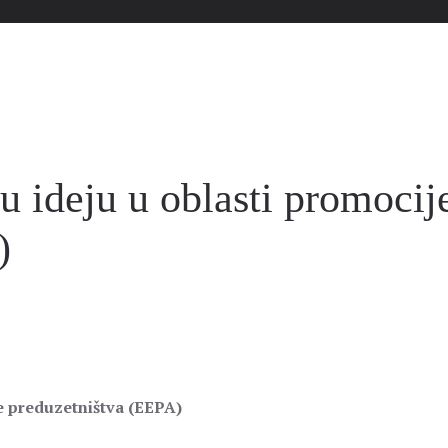
u ideju u oblasti promocij
)
e preduzetništva (EEPA)