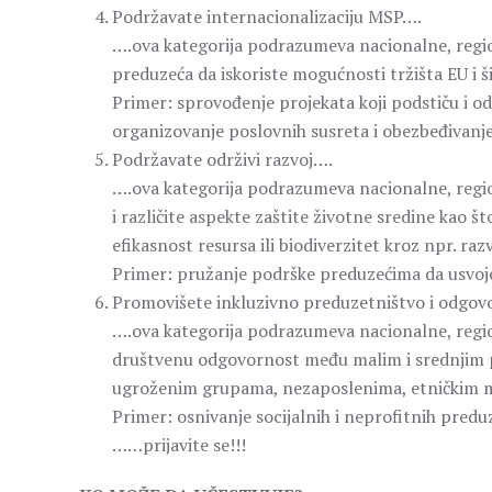
Podržavate internacionalizaciju MSP….
….ova kategorija podrazumeva nacionalne, regiona
preduzeća da iskoriste mogućnosti tržišta EU i š
Primer: sprovođenje projekata koji podstiču i 
organizovanje poslovnih susreta i obezbeđivanje
Podržavate održivi razvoj….
….ova kategorija podrazumeva nacionalne, regiona
i različite aspekte zaštite životne sredine kao š
efikasnost resursa ili biodiverzitet kroz npr. razv
Primer: pružanje podrške preduzećima da usvoj
Promovišete inkluzivno preduzetništvo i odgov
….ova kategorija podrazumeva nacionalne, region
društvenu odgovornost među malim i srednjim 
ugroženim grupama, nezaposlenima, etničkim m
Primer: osnivanje socijalnih i neprofitnih predu
……prijavite se!!!