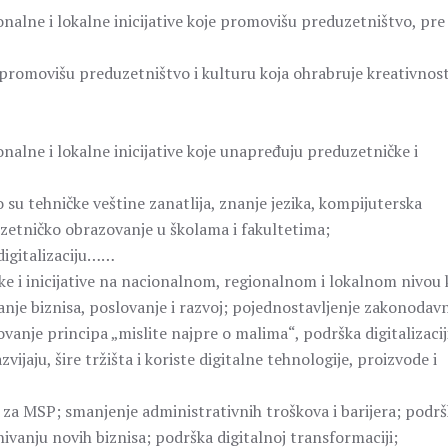
alne i lokalne inicijative koje promovišu preduzetništvo, pre
promovišu preduzetništvo i kulturu koja ohrabruje kreativnost
alne i lokalne inicijative koje unapređuju preduzetničke i
…
 su tehničke veštine zanatlija, znanje jezika, kompijuterska
zetničko obrazovanje u školama i fakultetima;
digitalizaciju……
e i inicijative na nacionalnom, regionalnom i lokalnom nivou 
nje biznisa, poslovanje i razvoj; pojednostavljenje zakonodavn
anje principa „mislite najpre o malima“, podrška digitalizacij
jaju, šire tržišta i koriste digitalne tehnologije, proizvode i
za MSP; smanjenje administrativnih troškova i barijera; podr
ivanju novih biznisa; podrška digitalnoj transformaciji;