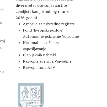
diverziteta i očuvanja i zaštite
ja
zemljišta kao prirodnog resursa u
2026. godini
a,
Agencija za privredne registre
Fond "Evropski poslovi"
Autonomne pokrajine Vojvodine
voj
Nacionalna služba za
a,
zapošljavanje
Plan javnih nabavki
Razvojna agencija Vojvodine
Razvojni fond APV
vnu