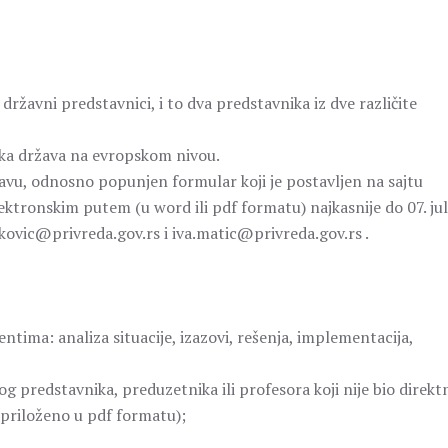
ržavni predstavnici, i to dva predstavnika iz dve različite
ika država na evropskom nivou.
ijavu, odnosno popunjen formular koji je postavljen na sajtu
ektronskim putem (u word ili pdf formatu) najkasnije do 07. ju
nkovic@privreda.gov.rs i iva.matic@privreda.gov.rs .
ntima: analiza situacije, izazovi, rešenja, implementacija,
 predstavnika, preduzetnika ili profesora koji nije bio direkt
 priloženo u pdf formatu);