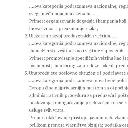
….ova kategorija podrazumeva nacionalne, region
svega među mladima i ženama….
Primer: organizovanje događaja i kampanja koji 
inovativnost i preuzimanje rizika;
Ulažete u razvoj preduzetničkih veština……
….ova kategorija podrazumeva nacionalne, region
menadžerske veštine, kao i veštine zaposlenih 
Primer: promovisanje specifičnih veština kao što
pismenost, mentoring za preduzetnike ili predu
Unapređujete poslovno okruženje i podržavate 
….ova kategorija podrazumeva inovativne politik
Evropu čine najprivlačnijim mestom za otpočinja
administrativnih procedura za preduzeća i poštov
poslovanja i omogućavanje preduzećima da se razvi
usluge svih vrsta.
Primer: olakšavanje pristupa javnim nabavkama 
prilikom prenosa vlasništva biznisa; podrška osn