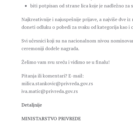
biti potpisan od strane lica koje je nadležno za
Najkreativnije i najuspešnije prijave, a najviše dve iz 
doneti odluku o pobedi za svaku od kategorija kao i
Svi učesnici koji su na nacionalnom nivou nominovan
ceremoniji dodele nagrada.
Želimo vam svu sreću i vidimo se u finalu!
Pitanja ili komentari? E-mail:
milica.stankovic@privreda.gov.rs
iva.matic@privreda.gov.rs
Detaljnije
MINISTARSTVO PRIVREDE