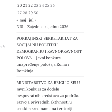
20
21
22
23
24
25
26
27
28
29
30
« maj
jul »
NIS – Zajednici zajedno 2026
POKRAJINSKI SEKRETARIJAT ZA
SOCIJALNU POLITIKU,
ija,
DEMOGRAFIJU I RAVNOPRAVNOST
POLOVA – Javni konkursi –
unapređenje položaja Roma i
Romkinja
MINISTARSTVO ZA BRIGU O SELU –
Javni konkurs za dodelu
bespovratnih sredstava za podršku
razvoja privrednih aktivnosti u
seoskim sredinama na teritoriji