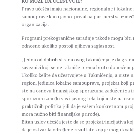
KO MOŽE DA UČESTVUJE?
Pravo učešća imaju nacionalne, regionalne i lokalne in
samouprave kao i javno-privatna partnerstva između
organizacija.
Programi prekogranične saradnje takođe mogu biti 
odnosno ukoliko postoji njihova saglasnost.
„Jedna od dobrih strana ovog takmičenja je da grani
saveznici koji se ne takmiče prema bruto domaćem p
Ukoliko želite da učestvujete u Takmičenju, a niste na
region, jedinica lokalne samouprave, projekat koji pr
ste na osnovu finansijskog sporazuma zaduženi za imp
sporazum između vas i javnog tela kojim ste na osnov
praktičnih politika i/ili da je vašem konkretnom pro
mora nužno biti finansijske prirode).
Bitan uslov učešća jeste da se projekat/inicijativa
da je ostvarila određene rezultate koji je mogu kvalif