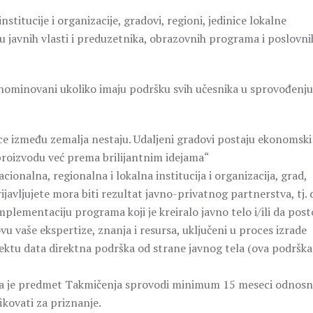
stitucije i organizacije, gradovi, regioni, jedinice lokalne
 javnih vlasti i preduzetnika, obrazovnih programa i poslovni
nominovani ukoliko imaju podršku svih učesnika u sprovođenju
ce između zemalja nestaju. Udaljeni gradovi postaju ekonomski
roizvodu već prema brilijantnim idejama“
cionalna, regionalna i lokalna institucija i organizacija, grad,
ijavljujete mora biti rezultat javno-privatnog partnerstva, tj. 
lementaciju programa koji je kreiralo javno telo i/ili da posto
u vaše ekspertize, znanja i resursa, uključeni u proces izrade
jektu data direktna podrška od strane javnog tela (ova podrška
 koja je predmet Takmičenja sprovodi minimum 15 meseci odnos
ikovati za priznanje.