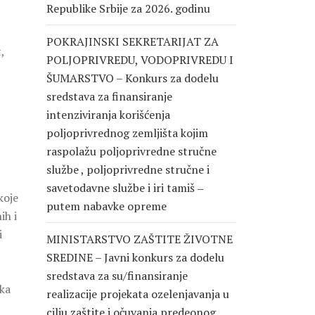
Republike Srbije za 2026. godinu
POKRAJINSKI SEKRETARIJAT ZA
,
POLJOPRIVREDU, VODOPRIVREDU I
ŠUMARSTVO – Konkurs za dodelu
sredstava za finansiranje
intenziviranja korišćenja
poljoprivrednog zemljišta kojim
raspolažu poljoprivredne stručne
službe , poljoprivredne stručne i
savetodavne službe i iri tamiš ‒
koje
putem nabavke opreme
ih i
i
MINISTARSTVO ZAŠTITE ŽIVOTNE
SREDINE – Javni konkurs za dodelu
sredstava za su/finansiranje
ška
realizacije projekata ozelenjavanja u
cilju zaštite i očuvanja predeonog