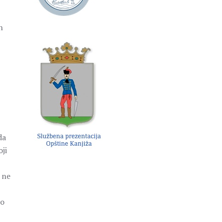
h
da
ji
 ne
no