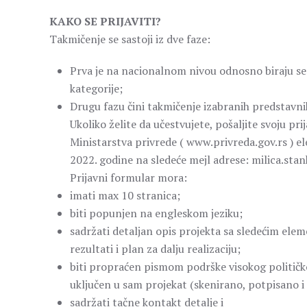
KAKO SE PRIJAVITI?
Takmičenje se sastoji iz dve faze:
Prva je na nacionalnom nivou odnosno biraju se d
kategorije;
Drugu fazu čini takmičenje izabranih predstavn
Ukoliko želite da učestvujete, pošaljite svoju pr
Ministarstva privrede ( www.privreda.gov.rs ) el
2022. godine na sledeće mejl adrese: milica.sta
Prijavni formular mora:
imati max 10 stranica;
biti popunjen na engleskom jeziku;
sadržati detaljan opis projekta sa sledećim eleme
rezultati i plan za dalju realizaciju;
biti propraćen pismom podrške visokog političkog
uključen u sam projekat (skenirano, potpisano i
sadržati tačne kontakt detalje i