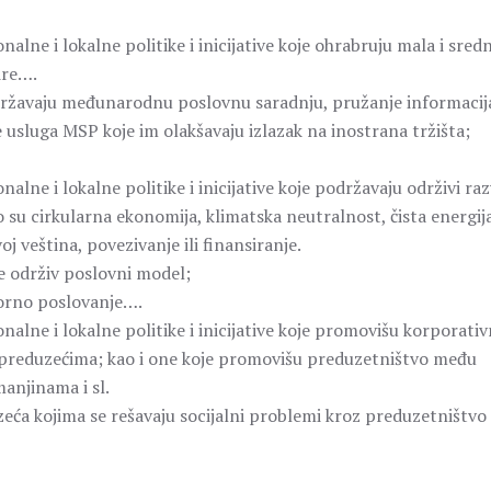
lne i lokalne politike i inicijative koje ohrabruju mala i sredn
ire….
održavaju međunarodnu poslovnu saradnju, pružanje informacij
 usluga MSP koje im olakšavaju izlazak na inostrana tržišta;
lne i lokalne politike i inicijative koje podržavaju održivi raz
to su cirkularna ekonomija, klimatska neutralnost, čista energij
oj veština, povezivanje ili finansiranje.
e održiv poslovni model;
orno poslovanje….
alne i lokalne politike i inicijative koje promovišu korporati
preduzećima; kao i one koje promovišu preduzetništvo među
anjinama i sl.
zeća kojima se rešavaju socijalni problemi kroz preduzetništvo