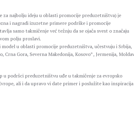
a najbolju ideju u oblasti promocije preduzetništva) je
epozna i nagradi izuzetne primere podrške i promocije
vlja samo takmičenje već težnju da se ojača svest o značaju
vom polju proslavi.
i model u oblasti promocije preduzetništva, učestvuju i Srbija,
o, Crna Gora, Severna Makedonija, Kosovo* , Jermenija, Moldav
up u podršci preduzetništvu uđe u takmičenje za evropsko
vrope, ali i da upravo vi date primer i poslužite kao inspiracija