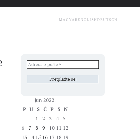
MAGYAR
ENGLISH
DEUTSCH
e
jun 2022.
P
U
S
Č
P
S
N
1
2
3
4
5
6
7
8
9
10
11
12
13
14
15
16
17
18
19