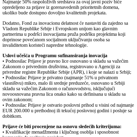
Najmanje 50% raspoloživih sredstava za ovaj javni poziv biće
opredeljeno za prijave iz gorenavedenih prioritetnih domena,
ukoliko bude dostupno dovoljno kvalitetnih projekata.
Dodatno, Fond za inovacionu delatnost će nastaviti da zajedno sa
Vladom Republike Srbije i Evropskom unijom kao glavnim
partnerima u podršci inovacijama pruža podršku projektima koji
doprinose povećanom socijalnom uključivanju osoba sa
invaliditetom koristeći napredne tehnologije.
Uslovi učešća u Programu sufinansiranja inovacija
• Podnosilac Prijave je pravno lice osnovano u skladu sa važećim
Zakonom o privrednim društvima, registrovano u Agenciji za
privredne registre Republike Srbije (APR), i koje se nalazi u Srbiji;
• Podnosilac Prijave je privatno (najmanje 51% u privatnom
vlasništvu) mikro, malo ili srednje preduzeće, osnovano u Srbiji
skladu sa važećim Zakonom o računovodstvu, isključujući
novoosnovana pravna lica onako kako su definisana u skladu sa
ovim zakonom;
• Podnosilac Prijave je ostvario poslovni prihod u visini od najmanje
EUR 200.000 u prethodnoj ili tekućoj poslovnoj godini i posluje sa
dobitkom.
Prijave će biti procenjene na osnovu sledećih kriterijuma:
• Kvalifikacije menadžmenta i ključnog osoblja i sposobnost