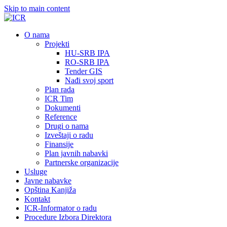
Skip to main content
О nama
Projekti
HU-SRB IPA
RO-SRB IPA
Tender GIS
Nađi svoj sport
Plan rada
ICR Tim
Dokumenti
Reference
Drugi o nama
Izveštaji o radu
Finansije
Plan javnih nabavki
Partnerske organizacije
Usluge
Javne nabavke
Opština Kanjiža
Kontakt
ICR-Informator o radu
Procedure Izbora Direktora