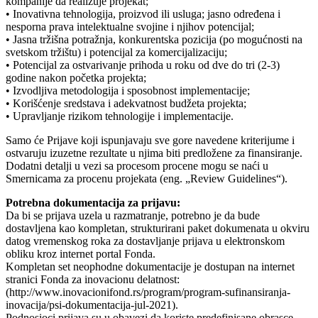
kompanije da realizuje projekat;
• Inovativna tehnologija, proizvod ili usluga; jasno određena i
nesporna prava intelektualne svojine i njihov potencijal;
• Jasna tržišna potražnja, konkurentska pozicija (po mogućnosti na
svetskom tržištu) i potencijal za komercijalizaciju;
• Potencijal za ostvarivanje prihoda u roku od dve do tri (2-3)
godine nakon početka projekta;
• Izvodljiva metodologija i sposobnost implementacije;
• Korišćenje sredstava i adekvatnost budžeta projekta;
• Upravljanje rizikom tehnologije i implementacije.
Samo će Prijave koji ispunjavaju sve gore navedene kriterijume i
ostvaruju izuzetne rezultate u njima biti predložene za finansiranje.
Dodatni detalji u vezi sa procesom procene mogu se naći u
Smernicama za procenu projekata (eng. „Review Guidelines“).
Potrebna dokumentacija za prijavu:
Da bi se prijava uzela u razmatranje, potrebno je da bude
dostavljena kao kompletan, strukturirani paket dokumenata u okviru
datog vremenskog roka za dostavljanje prijava u elektronskom
obliku kroz internet portal Fonda.
Kompletan set neophodne dokumentacije je dostupan na internet
stranici Fonda za inovacionu delatnost:
(http://www.inovacionifond.rs/program/program-sufinansiranja-
inovacija/psi-dokumentacija-jul-2021).
Podnosioci prijava su u obavezi da koriste predefinisane obrasce