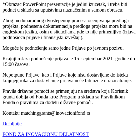
*Obrazac PowerPoint prezentacije je jedini izuzetak, i treba biti
podnet u skladu sa uputstvima naznačenim u samom obrascu.
Zbog međunarodnog dvostepenog procesa ocenjivanja predloga
projekta, podnesena dokumentacija predloga projekta mora biti na
engleskom jeziku, osim u situacijama gde to nije primenljivo (izjava
podnosioca prijave i finansijski izveštaji).
Moguće je podnošenje samo jedne Prijave po javnom pozivu.
Krajnji rok za podnošenje prijava je 15. septembar 2021. godine do
15:00 časova.
Nepotpune Prijave, kao i Prijave koje nisu dostavljene do isteka
krajnjeg roka za dostavljanje prijava neće biti uzete u razmatranje.
Pravila državne pomoći se primenjuju na sredstva koja Korisnik
granta dobija od Fonda kroz Program u skladu sa Pravilnikom
Fonda o pravilima za dodelu državne pomoći.
Kontakt: matchinggrants@inovacionifond.rs
Detaljnije
FOND ZA INOVACIONU DELATNOST