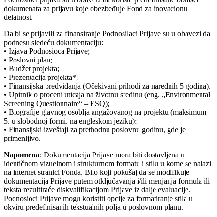
dokumenata za prijavu koje obezbeđuje Fond za inovacionu
delatnost.
Da bi se prijavili za finansiranje Podnosilaci Prijave su u obavezi da
podnesu sledeću dokumentaciju:
• Izjava Podnosioca Prijave;
• Poslovni plan;
• Budžet projekta;
• Prezentacija projekta*;
• Finansijska predviđanja (Očekivani prihodi za narednih 5 godina).
• Upitnik o proceni uticaja na životnu sredinu (eng. „Environmental
Screening Questionnaire“ – ESQ);
• Biografije glavnog osoblja angažovanog na projektu (maksimum
5, u slobodnoj formi, na engleskom jeziku);
• Finansijski izveštaji za prethodnu poslovnu godinu, gde je
primenljivo.
Napomena
: Dokumentacija Prijave mora biti dostavljena u
identičnom vizuelnom i strukturnom formatu i stilu u kome se nalazi
na internet stranici Fonda. Bilo koji pokušaj da se modifikuje
dokumentacija Prijave putem otključavanja i/ili menjanja formula ili
teksta rezultiraće diskvalifikacijom Prijave iz dalje evaluacije.
Podnosioci Prijave mogu koristiti opcije za formatiranje stila u
okviru predefinisanih tekstualnih polja u poslovnom planu.