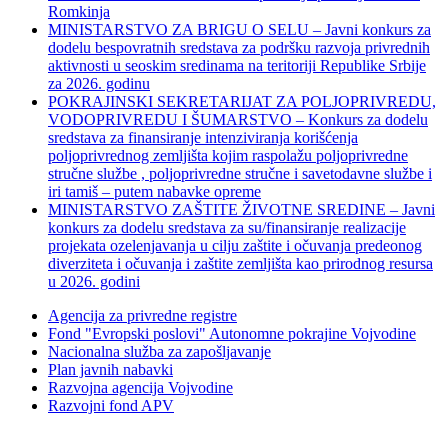
Romkinja
MINISTARSTVO ZA BRIGU O SELU – Javni konkurs za
dodelu bespovratnih sredstava za podršku razvoja privrednih
aktivnosti u seoskim sredinama na teritoriji Republike Srbije
za 2026. godinu
POKRAJINSKI SEKRETARIJAT ZA POLJOPRIVREDU,
VODOPRIVREDU I ŠUMARSTVO – Konkurs za dodelu
sredstava za finansiranje intenziviranja korišćenja
poljoprivrednog zemljišta kojim raspolažu poljoprivredne
stručne službe , poljoprivredne stručne i savetodavne službe i
iri tamiš ‒ putem nabavke opreme
MINISTARSTVO ZAŠTITE ŽIVOTNE SREDINE – Javni
konkurs za dodelu sredstava za su/finansiranje realizacije
projekata ozelenjavanja u cilju zaštite i očuvanja predeonog
diverziteta i očuvanja i zaštite zemljišta kao prirodnog resursa
u 2026. godini
Agencija za privredne registre
Fond "Evropski poslovi" Autonomne pokrajine Vojvodine
Nacionalna služba za zapošljavanje
Plan javnih nabavki
Razvojna agencija Vojvodine
Razvojni fond APV