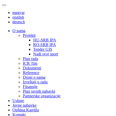
magyar
english
deutsch
О nama
Projekti
HU-SRB IPA
RO-SRB IPA
Tender GIS
Nađi svoj sport
Plan rada
ICR Tim
Dokumenti
Reference
Drugi o nama
Izveštaji o radu
Finansije
Plan javnih nabavki
Partnerske organizacije
Usluge
Javne nabavke
Opština Kanjiža
Kontakt