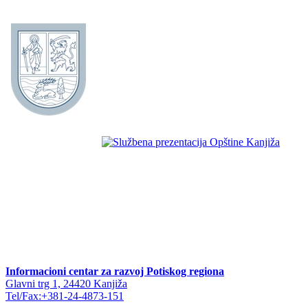
Informacioni centar za razvoj Potiskog regiona
Glavni trg 1, 24420 Kanjiža
Tel/Fax:+381-24-4873-151