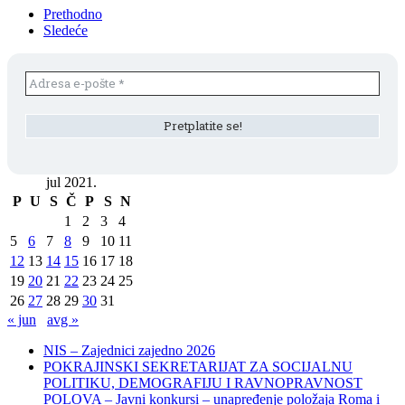
Prethodno
Sledeće
jul 2021.
P
U
S
Č
P
S
N
1
2
3
4
5
6
7
8
9
10
11
12
13
14
15
16
17
18
19
20
21
22
23
24
25
26
27
28
29
30
31
« jun
avg »
NIS – Zajednici zajedno 2026
POKRAJINSKI SEKRETARIJAT ZA SOCIJALNU
POLITIKU, DEMOGRAFIJU I RAVNOPRAVNOST
POLOVA – Javni konkursi – unapređenje položaja Roma i