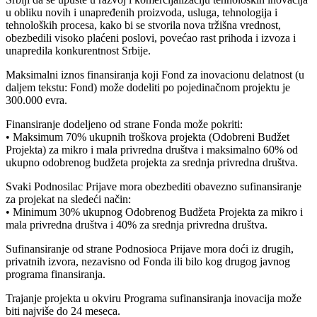
u obliku novih i unapređenih proizvoda, usluga, tehnologija i
tehnoloških procesa, kako bi se stvorila nova tržišna vrednost,
obezbedili visoko plaćeni poslovi, povećao rast prihoda i izvoza i
unapredila konkurentnost Srbije.
Maksimalni iznos finansiranja koji Fond za inovacionu delatnost (u
daljem tekstu: Fond) može dodeliti po pojedinačnom projektu je
300.000 evra.
Finansiranje dodeljeno od strane Fonda može pokriti:
• Maksimum 70% ukupnih troškova projekta (Odobreni Budžet
Projekta) za mikro i mala privredna društva i maksimalno 60% od
ukupno odobrenog budžeta projekta za srednja privredna društva.
Svaki Podnosilac Prijave mora obezbediti obavezno sufinansiranje
za projekat na sledeći način:
• Minimum 30% ukupnog Odobrenog Budžeta Projekta za mikro i
mala privredna društva i 40% za srednja privredna društva.
Sufinansiranje od strane Podnosioca Prijave mora doći iz drugih,
privatnih izvora, nezavisno od Fonda ili bilo kog drugog javnog
programa finansiranja.
Trajanje projekta u okviru Programa sufinansiranja inovacija može
biti najviše do 24 meseca.