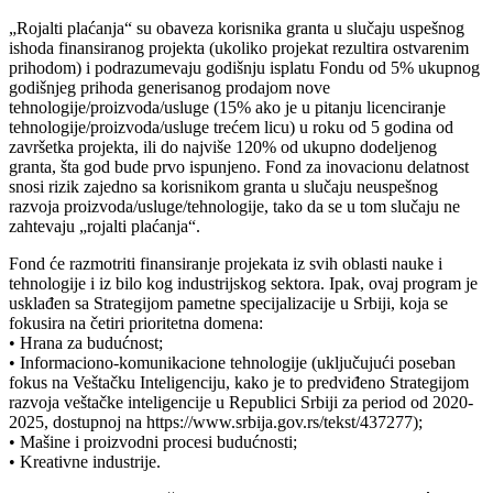
„Rojalti plaćanja“ su obaveza korisnika granta u slučaju uspešnog
ishoda finansiranog projekta (ukoliko projekat rezultira ostvarenim
prihodom) i podrazumevaju godišnju isplatu Fondu od 5% ukupnog
godišnjeg prihoda generisanog prodajom nove
tehnologije/proizvoda/usluge (15% ako je u pitanju licenciranje
tehnologije/proizvoda/usluge trećem licu) u roku od 5 godina od
završetka projekta, ili do najviše 120% od ukupno dodeljenog
granta, šta god bude prvo ispunjeno. Fond za inovacionu delatnost
snosi rizik zajedno sa korisnikom granta u slučaju neuspešnog
razvoja proizvoda/usluge/tehnologije, tako da se u tom slučaju ne
zahtevaju „rojalti plaćanja“.
Fond će razmotriti finansiranje projekata iz svih oblasti nauke i
tehnologije i iz bilo kog industrijskog sektora. Ipak, ovaj program je
usklađen sa Strategijom pametne specijalizacije u Srbiji, koja se
fokusira na četiri prioritetna domena:
• Hrana za budućnost;
• Informaciono-komunikacione tehnologije (uključujući poseban
fokus na Veštačku Inteligenciju, kako je to predviđeno Strategijom
razvoja veštačke inteligencije u Republici Srbiji za period od 2020-
2025, dostupnoj na https://www.srbija.gov.rs/tekst/437277);
• Mašine i proizvodni procesi budućnosti;
• Kreativne industrije.