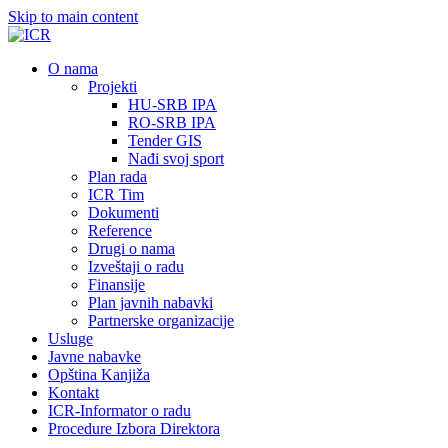
Skip to main content
О nama
Projekti
HU-SRB IPA
RO-SRB IPA
Tender GIS
Nađi svoj sport
Plan rada
ICR Tim
Dokumenti
Reference
Drugi o nama
Izveštaji o radu
Finansije
Plan javnih nabavki
Partnerske organizacije
Usluge
Javne nabavke
Opština Kanjiža
Kontakt
ICR-Informator o radu
Procedure Izbora Direktora