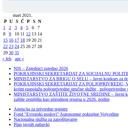
mart 2021.
P
U
S
Č
P
S
N
1
2
3
4
5
6
7
8
9
10
11
12
13
14
15
16
17
18
19
20
21
22
23
24
25
26
27
28
29
30
31
« feb
apr »
NIS – Zajednici zajedno 2026
POKRAJINSKI SEKRETARIJAT ZA SOCIJALNU POLITIKU, 
MINISTARSTVO ZA BRIGU O SELU – Javni konkurs za dodelu bes
POKRAJINSKI SEKRETARIJAT ZA POLJOPRIVREDU, VODOPRIVR
kojim raspolažu poljoprivredne stručne službe , poljoprivredne
MINISTARSTVO ZAŠTITE ŽIVOTNE SREDINE – Javni konkurs za dod
zaštite zemljišta kao prirodnog resursa u 2026. godini
Agencija za privredne registre
Fond "Evropski poslovi" Autonomne pokrajine Vojvodine
Nacionalna služba za zapošljavanje
Plan javnih nabavki