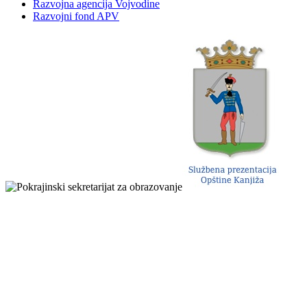
Razvojna agencija Vojvodine
Razvojni fond APV