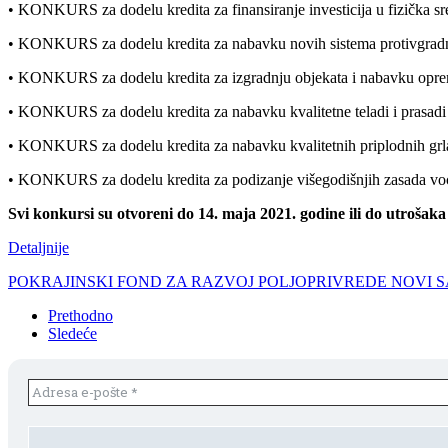
• KONKURS za dodelu kredita za finansiranje investicija u fizička sr
• KONKURS za dodelu kredita za nabavku novih sistema protivgradni
• KONKURS za dodelu kredita za izgradnju objekata i nabavku opreme n
• KONKURS za dodelu kredita za nabavku kvalitetne teladi i prasadi 
• KONKURS za dodelu kredita za nabavku kvalitetnih priplodnih grla 
• KONKURS za dodelu kredita za podizanje višegodišnjih zasada voć
Svi konkursi su otvoreni do 14. maja 2021. godine ili do utrošaka
Detaljnije
POKRAJINSKI FOND ZA RAZVOJ POLJOPRIVREDE NOVI 
Prethodno
Sledeće