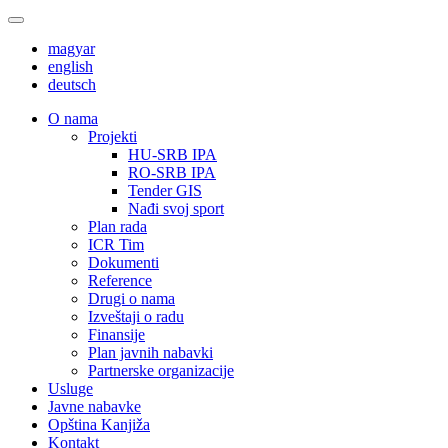
magyar
english
deutsch
О nama
Projekti
HU-SRB IPA
RO-SRB IPA
Tender GIS
Nađi svoj sport
Plan rada
ICR Tim
Dokumenti
Reference
Drugi o nama
Izveštaji o radu
Finansije
Plan javnih nabavki
Partnerske organizacije
Usluge
Javne nabavke
Opština Kanjiža
Kontakt