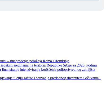
unapređenje položaja Roma i Romkinja
skim sredinama na teritoriji Republike Srbije za 2026. godinu
je intenziviranja korišćenja poljoprivrednog zemljišta
ja u cilju zaštite i očuvanja predeonog diverziteta i očuvanja i