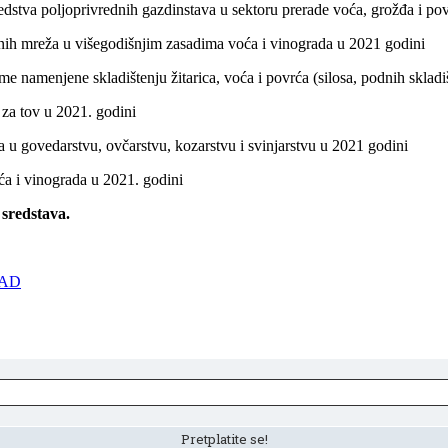
edstva poljoprivrednih gazdinstava u sektoru prerade voća, grožđa i po
h mreža u višegodišnjim zasadima voća i vinograda u 2021 godini
amenjene skladištenju žitarica, voća i povrća (silosa, podnih skladiš
za tov u 2021. godini
u govedarstvu, ovčarstvu, kozarstvu i svinjarstvu u 2021 godini
a i vinograda u 2021. godini
 sredstava.
SAD