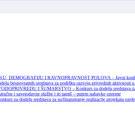
DEMOGRAFIJU I RAVNOPRAVNOST POLOVA – Javni konkursi – 
povratnih sredstava za podršku razvoja privrednih aktivnosti u seo
EDU I ŠUMARSTVO – Konkurs za dodelu sredstava za finansiran
 stručne i savetodavne službe i iri tamiš ‒ putem nabavke opreme
elu sredstava za su/finansiranje realizacije projekata ozelenjavan