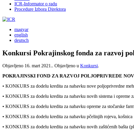
ICR-Informator o radu
Procedure Izbora Direktora
magyar
english
deutsch
Konkursi Pokrajinskog fonda za razvoj po
Objavljeno
16. mart 2021.
. Objavljeno u
Konkursi
.
POKRAJINSKI FOND ZA RAZVOJ POLJOPRIVREDE NOV
• KONKURS za dodelu kredita za nabavku nove poljoprivredne mehani
• KONKURS za dodelu kredita za nabavku novih sistema i opreme za 
• KONKURS za dodelu kredita za nabavku opreme za stočarske farm
• KONKURS za dodelu kredita za nabavku pčelinjih rojeva, košnica i
• KONKURS za dodelu kredita za nabavku novih zaštićenih bašta (plas