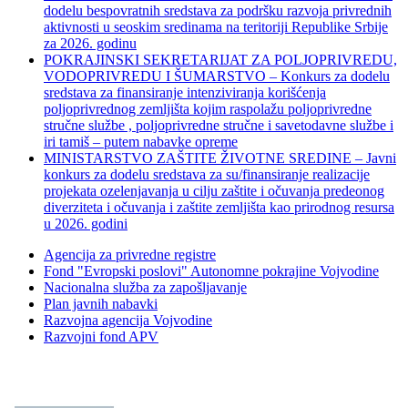
dodelu bespovratnih sredstava za podršku razvoja privrednih
aktivnosti u seoskim sredinama na teritoriji Republike Srbije
za 2026. godinu
POKRAJINSKI SEKRETARIJAT ZA POLJOPRIVREDU,
VODOPRIVREDU I ŠUMARSTVO – Konkurs za dodelu
sredstava za finansiranje intenziviranja korišćenja
poljoprivrednog zemljišta kojim raspolažu poljoprivredne
stručne službe , poljoprivredne stručne i savetodavne službe i
iri tamiš ‒ putem nabavke opreme
MINISTARSTVO ZAŠTITE ŽIVOTNE SREDINE – Javni
konkurs za dodelu sredstava za su/finansiranje realizacije
projekata ozelenjavanja u cilju zaštite i očuvanja predeonog
diverziteta i očuvanja i zaštite zemljišta kao prirodnog resursa
u 2026. godini
Agencija za privredne registre
Fond "Evropski poslovi" Autonomne pokrajine Vojvodine
Nacionalna služba za zapošljavanje
Plan javnih nabavki
Razvojna agencija Vojvodine
Razvojni fond APV