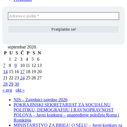
septembar 2020.
P
U
S
Č
P
S
N
1
2
3
4
5
6
7
8
9
10
11
12
13
14
15
16
17
18
19
20
21
22
23
24
25
26
27
28
29
30
« avg
okt »
NIS – Zajednici zajedno 2026
POKRAJINSKI SEKRETARIJAT ZA SOCIJALNU
POLITIKU, DEMOGRAFIJU I RAVNOPRAVNOST
POLOVA – Javni konkursi – unapređenje položaja Roma i
Romkinja
MINISTARSTVO ZA BRIGU O SELU – Javni konkurs za