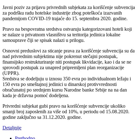
Javni poziv za prijavu privrednih subjekata za korišćenje subvencija
za podršku radu hotelske industrije zbog poteškoća izazvanih
pandemijom COVID-19 trajaće do 15. septembra 2020. godine.
Pravo na bespovratna sredstva ostvaruju kategorizovani hoteli koji
se nalaze u privatnom vlasništvu sa teritorija jedinica lokalne
samouprave čiji se spisak nalazi u prilogu.
Osnovni preduslovi za sticanje prava za korišćenje subvencija su da
nad privrednim subjektima nije pokrenut stečajni postupak,
finansijsko restrukturiranje niti postupak likvidacije, kao i da se ne
sprovodi postupak za unapred pripremljeni plan reorganizacije
(UPPR).
Sredstva se dodeljuju u iznosu 350 evra po individualnom ležaju i
150 evra po smeštajnoj jedinici u dinarskoj protivvrednosti
obračunatoj po srednjem kursu Narodne banke Srbije na na dan
kada je državna pomoć dodeljena.
Privredni subjekat gubi pravo na korišćenje subvencije ukoliko
smanji broj zaposlenih za više od 10%, u periodu od 15.08.2020.
godine zaključno sa 31.12.2020. godine.
Detaljnije
Prethodno