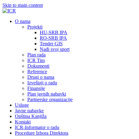
Skip to main content
О nama
Projekti
HU-SRB IPA
RO-SRB IPA
Tender GIS
Nađi svoj sport
Plan rada
ICR Tim
Dokumenti
Reference
Drugi o nama
Izveštaji o radu
Finansije
Plan javnih nabavki
Partnerske organizacije
Usluge
Javne nabavke
Opština Kanjiža
Kontakt
ICR-Informator o radu
Procedure Izbora Direktora