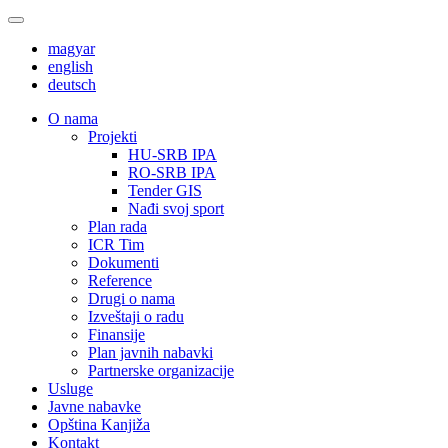
magyar
english
deutsch
О nama
Projekti
HU-SRB IPA
RO-SRB IPA
Tender GIS
Nađi svoj sport
Plan rada
ICR Tim
Dokumenti
Reference
Drugi o nama
Izveštaji o radu
Finansije
Plan javnih nabavki
Partnerske organizacije
Usluge
Javne nabavke
Opština Kanjiža
Kontakt