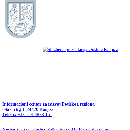
Informacioni centar za razvoj Potiskog regiona
Glavni trg 1, 24420 Kanjiža
Tel/Fax:+381-24-4873-151
Notice
: ob_end_flush(): Failed to send buffer of zlib output