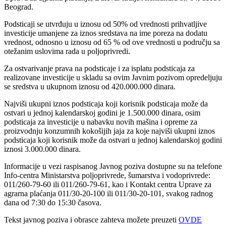
Beograd.
Podsticaji se utvrđuju u iznosu od 50% od vrednosti prihvatljive
investicije umanjene za iznos sredstava na ime poreza na dodatu
vrednost, odnosno u iznosu od 65 % od ove vrednosti u području sa
otežanim uslovima rada u poljoprivredi.
Za ostvarivanje prava na podsticaje i za isplatu podsticaja za
realizovane investicije u skladu sa ovim Javnim pozivom opredeljuju
se sredstva u ukupnom iznosu od 420.000.000 dinara.
Najviši ukupni iznos podsticaja koji korisnik podsticaja može da
ostvari u jednoj kalendarskoj godini je 1.500.000 dinara, osim
podsticaja za investicije u nabavku novih mašina i opreme za
proizvodnju konzumnih kokošijih jaja za koje najviši ukupni iznos
podsticaja koji korisnik može da ostvari u jednoj kalendarskoj godini
iznosi 3.000.000 dinara.
Informacije u vezi raspisanog Javnog poziva dostupne su na telefone
Info-centra Ministarstva poljoprivrede, šumarstva i vodoprivrede:
011/260-79-60 ili 011/260-79-61, kao i Kontakt centra Uprave za
agrarna plaćanja 011/30-20-100 ili 011/30-20-101, svakog radnog
dana od 7:30 do 15:30 časova.
Tekst javnog poziva i obrasce zahteva možete preuzeti
OVDE