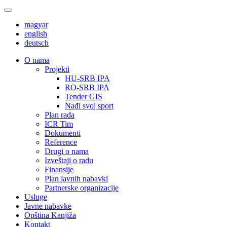
magyar
english
deutsch
О nama
Projekti
HU-SRB IPA
RO-SRB IPA
Tender GIS
Nađi svoj sport
Plan rada
ICR Tim
Dokumenti
Reference
Drugi o nama
Izveštaji o radu
Finansije
Plan javnih nabavki
Partnerske organizacije
Usluge
Javne nabavke
Opština Kanjiža
Kontakt