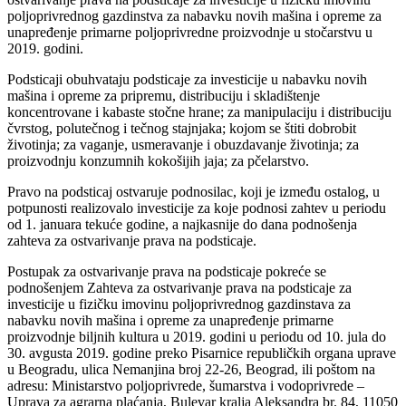
poljoprivrednog gazdinstva za nabavku novih mašina i opreme za
unapređenje primarne poljoprivredne proizvodnje u stočarstvu u
2019. godini.
Podsticaji obuhvataju podsticaje za investicije u nabavku novih
mašina i opreme za pripremu, distribuciju i skladištenje
koncentrovane i kabaste stočne hrane; za manipulaciju i distribuciju
čvrstog, polutečnog i tečnog stajnjaka; kojom se štiti dobrobit
životinja; za vaganje, usmeravanje i obuzdavanje životinja; za
proizvodnju konzumnih kokošijih jaja; za pčelarstvo.
Pravo na podsticaj ostvaruje podnosilac, koji je između ostalog, u
potpunosti realizovalo investicije za koje podnosi zahtev u periodu
od 1. januara tekuće godine, a najkasnije do dana podnošenja
zahteva za ostvarivanje prava na podsticaje.
Postupak za ostvarivanje prava na podsticaje pokreće se
podnošenjem Zahteva za ostvarivanje prava na podsticaje za
investicije u fizičku imovinu poljoprivrednog gazdinstava za
nabavku novih mašina i opreme za unapređenje primarne
proizvodnje biljnih kultura u 2019. godini u periodu od 10. jula do
30. avgusta 2019. godine preko Pisarnice republičkih organa uprave
u Beogradu, ulica Nemanjina broj 22-26, Beograd, ili poštom na
adresu: Ministarstvo poljoprivrede, šumarstva i vodoprivrede –
Uprava za agrarna plaćanja, Bulevar kralja Aleksandra br. 84, 11050