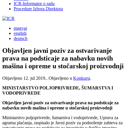
ICR-Informator o radu
Procedure Izbora Direktora
magyar
english
deutsch
Objavljen javni poziv za ostvarivanje
prava na podsticaje za nabavku novih
mašina i opreme u stočarskoj proizvodnji
Objavljeno
12. jul 2019.
. Objavljeno u
Konkursi
.
MINISTARSTVO POLJOPRIVREDE, ŠUMARSTVA I
VODOPRIVREDE
Objavljen javni poziv za ostvarivanje prava na podsticaje za
nabavku novih mašina i opreme u stočarskoj proizvodnji
Ministarstvo poljoprivrede, šumarstva i vodoprivrede, Uprava za
agrarna plaćanja, raspisalo je Javni poziv za podnošenje zahteva za
ostvarivanje prava na podsticaje za investicije u fizičku imovinu