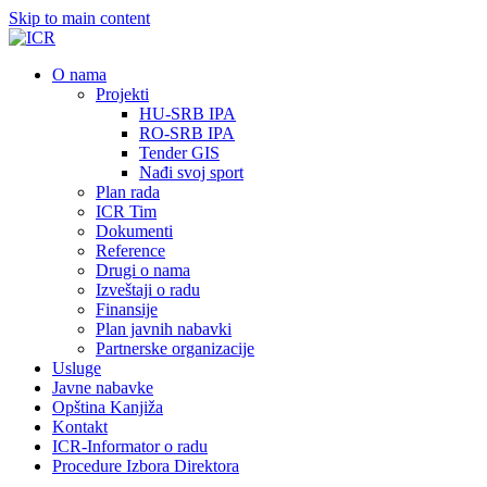
Skip to main content
О nama
Projekti
HU-SRB IPA
RO-SRB IPA
Tender GIS
Nađi svoj sport
Plan rada
ICR Tim
Dokumenti
Reference
Drugi o nama
Izveštaji o radu
Finansije
Plan javnih nabavki
Partnerske organizacije
Usluge
Javne nabavke
Opština Kanjiža
Kontakt
ICR-Informator o radu
Procedure Izbora Direktora