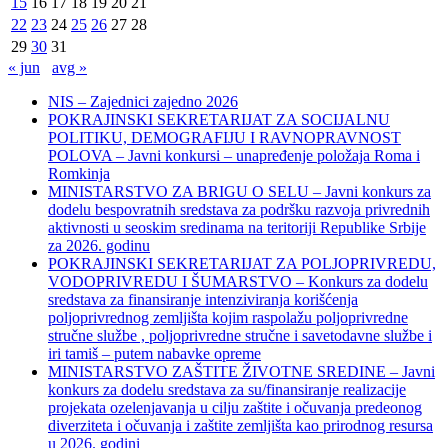
15
16
17
18
19
20
21
22
23
24
25
26
27
28
29
30
31
« jun
avg »
NIS – Zajednici zajedno 2026
POKRAJINSKI SEKRETARIJAT ZA SOCIJALNU
POLITIKU, DEMOGRAFIJU I RAVNOPRAVNOST
POLOVA – Javni konkursi – unapređenje položaja Roma i
Romkinja
MINISTARSTVO ZA BRIGU O SELU – Javni konkurs za
dodelu bespovratnih sredstava za podršku razvoja privrednih
aktivnosti u seoskim sredinama na teritoriji Republike Srbije
za 2026. godinu
POKRAJINSKI SEKRETARIJAT ZA POLJOPRIVREDU,
VODOPRIVREDU I ŠUMARSTVO – Konkurs za dodelu
sredstava za finansiranje intenziviranja korišćenja
poljoprivrednog zemljišta kojim raspolažu poljoprivredne
stručne službe , poljoprivredne stručne i savetodavne službe i
iri tamiš ‒ putem nabavke opreme
MINISTARSTVO ZAŠTITE ŽIVOTNE SREDINE – Javni
konkurs za dodelu sredstava za su/finansiranje realizacije
projekata ozelenjavanja u cilju zaštite i očuvanja predeonog
diverziteta i očuvanja i zaštite zemljišta kao prirodnog resursa
u 2026. godini