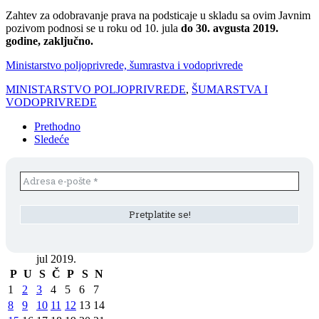
Zahtev za odobravanje prava na podsticaje u skladu sa ovim Javnim
pozivom podnosi se u roku od 10. jula
do 30. avgusta 2019.
godine, zaključno.
Ministarstvo poljoprivrede, šumrastva i vodoprivrede
MINISTARSTVO POLJOPRIVREDE
,
ŠUMARSTVA I
VODOPRIVREDE
Prethodno
Sledeće
jul 2019.
P
U
S
Č
P
S
N
1
2
3
4
5
6
7
8
9
10
11
12
13
14