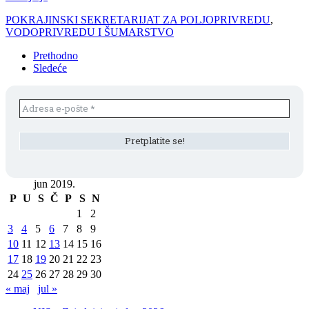
POKRAJINSKI SEKRETARIJAT ZA POLJOPRIVREDU
,
VODOPRIVREDU I ŠUMARSTVO
Prethodno
Sledeće
jun 2019.
P
U
S
Č
P
S
N
1
2
3
4
5
6
7
8
9
10
11
12
13
14
15
16
17
18
19
20
21
22
23
24
25
26
27
28
29
30
« maj
jul »