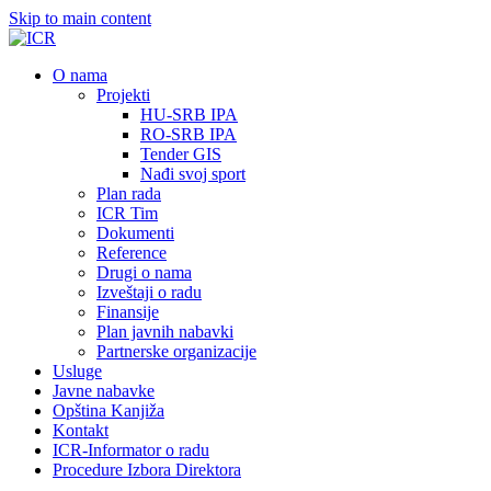
Skip to main content
О nama
Projekti
HU-SRB IPA
RO-SRB IPA
Tender GIS
Nađi svoj sport
Plan rada
ICR Tim
Dokumenti
Reference
Drugi o nama
Izveštaji o radu
Finansije
Plan javnih nabavki
Partnerske organizacije
Usluge
Javne nabavke
Opština Kanjiža
Kontakt
ICR-Informator o radu
Procedure Izbora Direktora