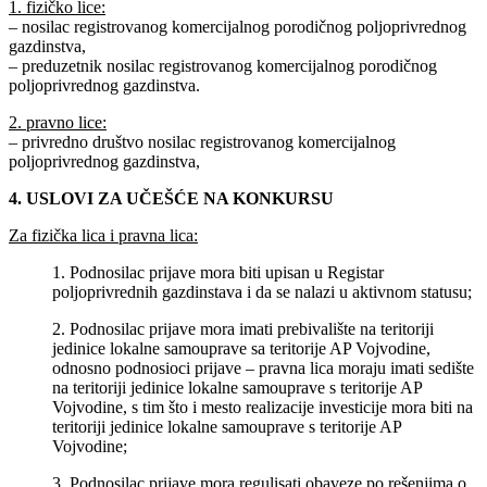
1. fizičko lice:
– nosilac registrovanog komercijalnog porodičnog poljoprivrednog
gazdinstva,
– preduzetnik nosilac registrovanog komercijalnog porodičnog
poljoprivrednog gazdinstva.
2. pravno lice:
– privredno društvo nosilac registrovanog komercijalnog
poljoprivrednog gazdinstva,
4. USLOVI ZA UČEŠĆE NA KONKURSU
Za fizička lica i pravna lica:
1. Podnosilac prijave mora biti upisan u Registar
poljoprivrednih gazdinstava i da se nalazi u aktivnom statusu;
2. Podnosilac prijave mora imati prebivalište na teritoriji
jedinice lokalne samouprave sa teritorije AP Vojvodine,
odnosno podnosioci prijave ‒ pravna lica moraju imati sedište
na teritoriji jedinice lokalne samouprave s teritorije AP
Vojvodine, s tim što i mesto realizacije investicije mora biti na
teritoriji jedinice lokalne samouprave s teritorije AP
Vojvodine;
3. Podnosilac prijave mora regulisati obaveze po rešenjima o