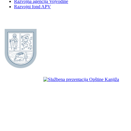
Razvojna agencija Vojvodine
Razvojni fond APV