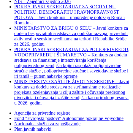
NIS – Zajednici zajedno 2026
POKRAJINSKI SEKRETARIJAT ZA SOCIJALNU
POLITIKU, DEMOGRAFIJU I RAVNOPRAVNOST
POLOVA – Javni konkursi – unapređenje položaja Roma i
Romkinja
MINISTARSTVO ZA BRIGU O SELU – Javni konkurs za
dodelu bespovratnih sredstava za podršku razvoja privrednih
aktivnosti u seoskim sredinama na teritoriji Republike Srbije
za 2026. godinu
POKRAJINSKI SEKRETARIJAT ZA POLJOPRIVREDU,
VODOPRIVREDU I ŠUMARSTVO – Konkurs za dodelu
sredstava za finansiranje intenziviranja korišćenja
poljoprivrednog zemljišta kojim raspolažu poljoprivredne
stručne službe , poljoprivredne stručne i savetodavne službe i
iri tamiš ‒ putem nabavke opreme
MINISTARSTVO ZAŠTITE ŽIVOTNE SREDINE – Javni
konkurs za dodelu sredstava za su/finansiranje realizacije
projekata ozelenjavanja u cilju zaštite i očuvanja predeonog
diverziteta i očuvanja i zaštite zemljišta kao prirodnog resursa
u 2026. godini
Agencija za privredne registre
Fond "Evropski poslovi" Autonomne pokrajine Vojvodine
Nacionalna služba za zapošljavanje
Plan javnih nabavki