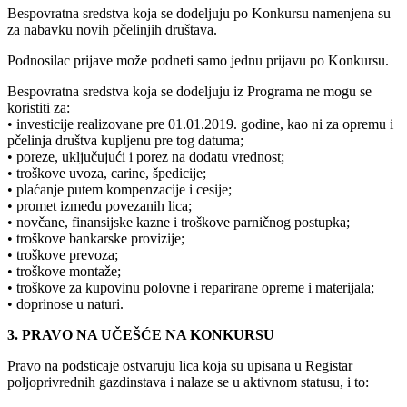
Bespovratna sredstva koja se dodeljuju po Konkursu namenjena su
za nabavku novih pčelinjih društava.
Podnosilac prijave može podneti samo jednu prijavu po Konkursu.
Bespovratna sredstva koja se dodeljuju iz Programa ne mogu se
koristiti za:
• investicije realizovane pre 01.01.2019. godine, kao ni za opremu i
pčelinja društva kupljenu pre tog datuma;
• poreze, uključujući i porez na dodatu vrednost;
• troškove uvoza, carine, špedicije;
• plaćanje putem kompenzacije i cesije;
• promet između povezanih lica;
• novčane, finansijske kazne i troškove parničnog postupka;
• troškove bankarske provizije;
• troškove prevoza;
• troškove montaže;
• troškove za kupovinu polovne i reparirane opreme i materijala;
• doprinose u naturi.
3. PRAVO NA UČEŠĆE NA KONKURSU
Pravo na podsticaje ostvaruju lica koja su upisana u Registar
poljoprivrednih gazdinstava i nalaze se u aktivnom statusu, i to: