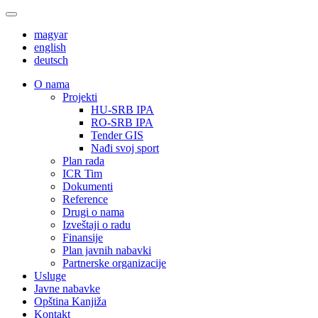
magyar
english
deutsch
О nama
Projekti
HU-SRB IPA
RO-SRB IPA
Tender GIS
Nađi svoj sport
Plan rada
ICR Tim
Dokumenti
Reference
Drugi o nama
Izveštaji o radu
Finansije
Plan javnih nabavki
Partnerske organizacije
Usluge
Javne nabavke
Opština Kanjiža
Kontakt