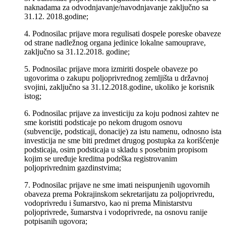
naknadama za odvodnjavanje/navodnjavanje zaključno sa
31.12. 2018.godine;
4. Podnosilac prijave mora regulisati dospele poreske obaveze
od strane nadležnog organa jedinice lokalne samouprave,
zaključno sa 31.12.2018. godine;
5. Podnosilac prijave mora izmiriti dospele obaveze po
ugovorima o zakupu poljoprivrednog zemljišta u državnoj
svojini, zaključno sa 31.12.2018.godine, ukoliko je korisnik
istog;
6. Podnosilac prijave za investiciju za koju podnosi zahtev ne
sme koristiti podsticaje po nekom drugom osnovu
(subvencije, podsticaji, donacije) za istu namenu, odnosno ista
investicija ne sme biti predmet drugog postupka za korišćenje
podsticaja, osim podsticaja u skladu s posebnim propisom
kojim se uređuje kreditna podrška registrovanim
poljoprivrednim gazdinstvima;
7. Podnosilac prijave ne sme imati neispunjenih ugovornih
obaveza prema Pokrajinskom sekretarijatu za poljoprivredu,
vodoprivredu i šumarstvo, kao ni prema Ministarstvu
poljoprivrede, šumarstva i vodoprivrede, na osnovu ranije
potpisanih ugovora;