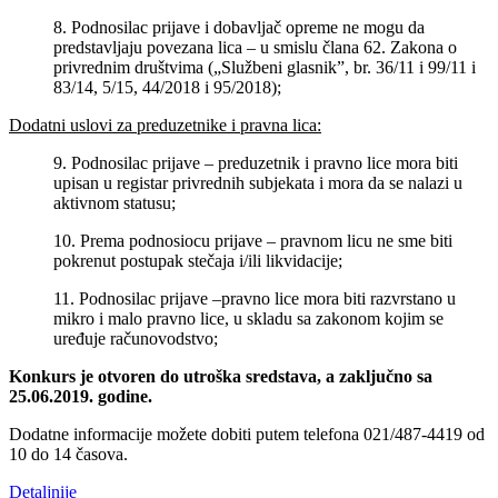
8. Podnosilac prijave i dobavljač opreme ne mogu da
predstavljaju povezana lica ‒ u smislu člana 62. Zakona o
privrednim društvima („Službeni glasnik”, br. 36/11 i 99/11 i
83/14, 5/15, 44/2018 i 95/2018);
Dodatni uslovi za preduzetnike i pravna lica:
9. Podnosilac prijave – preduzetnik i pravno lice mora biti
upisan u registar privrednih subjekata i mora da se nalazi u
aktivnom statusu;
10. Prema podnosiocu prijave – pravnom licu ne sme biti
pokrenut postupak stečaja i/ili likvidacije;
11. Podnosilac prijave –pravno lice mora biti razvrstano u
mikro i malo pravno lice, u skladu sa zakonom kojim se
uređuje računovodstvo;
Konkurs je otvoren do utroška sredstava, a zaključno sa
25.06.2019. godine.
Dodatne informacije možete dobiti putem telefona 021/487-4419 od
10 do 14 časova.
Detaljnije