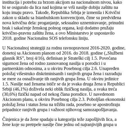
institucija i potrebu za brzom akcijom na nacionalnom nivou, kako
bi se osiguralo da lica nad kojima se vrši nasilje dobiju zaštitu na
koju imaju pravo. Takođe, Republika Srbija je izmenila i Krivični
zakon u skladu sa Istanbulskom konvencijom, čime su predviđena
nova krivična dela: proganjanje, seksualno uznemiravanje, prinudni
brak i sakaćenje ženskog polnog organa, koji dodatno pružaju
krivično-pravnu zaštitu žena, a ovo Ministarstvo je uspostavilo
2018. godine Nacionalnu SOS telefonsku liniju.
U Nacionalnoj strategiji za rodnu ravnopravnost 2016-2020. godine,
donetoj sa Akcionom planom od 2016. do 2018. godine („Službeni
glasnik RS”, broj 4/16), definisan je Strateški cilj 1.5. Povećana
sigurnost žena od rodno zasnovanog nasilja u porodici i u
partnerskim odnosima, a u okviru Posebnog cilja 2.6. Unapređen
položaj višestruko diskriminisanih i ranjivih grupa žena i razrađuju
se mere za osnaživanje tih ranjivih grupa žena. U okviru jedinice
1.5. Nasilje nad ženama ističe se da je svaka druga žena u Republici
Srbiji (46,1%) doživela neki oblik fizičkog nasilja, a svaka treća
(30,6%) fizički napad od nekog člana porodice. U navedenom
Akcionom planu, u okviru Posebnog cilja 2.3. Poboljšan ekonomski
položaj žena i status žena na tržištu rada, posebno se apostrofiraju
pripadnice ranjivih grupa i važnost njihovog samozapošljavanja.
Činjenica je da žene spadaju u kategoriju teže zapošljivih lica, a
žene koje su pretrpele nasilje čine jednu od najranjivijih grupa u