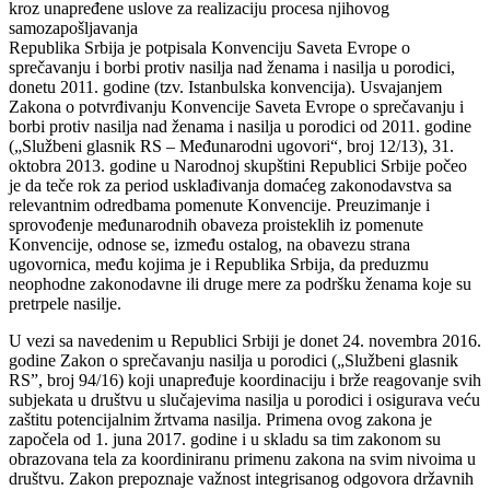
kroz unapređene uslove za realizaciju procesa njihovog
samozapošljavanja
Republika Srbija je potpisala Konvenciju Saveta Evrope o
sprečavanju i borbi protiv nasilja nad ženama i nasilja u porodici,
donetu 2011. godine (tzv. Istanbulska konvencija). Usvajanjem
Zakona o potvrđivanju Konvencije Saveta Evrope o sprečavanju i
borbi protiv nasilja nad ženama i nasilja u porodici od 2011. godine
(„Službeni glasnik RS – Međunarodni ugovori“, broj 12/13), 31.
oktobra 2013. godine u Narodnoj skupštini Republici Srbije počeo
je da teče rok za period usklađivanja domaćeg zakonodavstva sa
relevantnim odredbama pomenute Konvencije. Preuzimanje i
sprovođenje međunarodnih obaveza proisteklih iz pomenute
Konvencije, odnose se, između ostalog, na obavezu strana
ugovornica, među kojima je i Republika Srbija, da preduzmu
neophodne zakonodavne ili druge mere za podršku ženama koje su
pretrpele nasilje.
U vezi sa navedenim u Republici Srbiji je donet 24. novembra 2016.
godine Zakon o sprečavanju nasilja u porodici („Službeni glasnik
RS”, broj 94/16) koji unapređuje koordinaciju i brže reagovanje svih
subjekata u društvu u slučajevima nasilja u porodici i osigurava veću
zaštitu potencijalnim žrtvama nasilja. Primena ovog zakona je
započela od 1. juna 2017. godine i u skladu sa tim zakonom su
obrazovana tela za koordiniranu primenu zakona na svim nivoima u
društvu. Zakon prepoznaje važnost integrisanog odgovora državnih