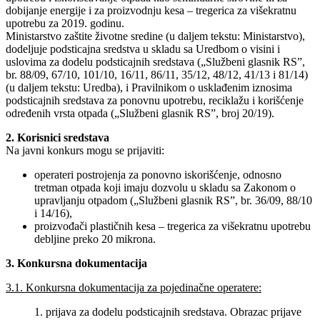
dobijanje energije i za proizvodnju kesa – tregerica za višekratnu
upotrebu za 2019. godinu.
Ministarstvo zaštite životne sredine (u daljem tekstu: Ministarstvo),
dodeljuje podsticajna sredstva u skladu sa Uredbom o visini i
uslovima za dodelu podsticajnih sredstava („Službeni glasnik RS”,
br. 88/09, 67/10, 101/10, 16/11, 86/11, 35/12, 48/12, 41/13 i 81/14)
(u daljem tekstu: Uredba), i Pravilnikom o usklađenim iznosima
podsticajnih sredstava za ponovnu upotrebu, reciklažu i korišćenje
određenih vrsta otpada („Službeni glasnik RS”, broj 20/19).
2. Korisnici sredstava
Na javni konkurs mogu se prijaviti:
operateri postrojenja za ponovno iskorišćenje, odnosno
tretman otpada koji imaju dozvolu u skladu sa Zakonom o
upravljanju otpadom („Službeni glasnik RS”, br. 36/09, 88/10
i 14/16),
proizvođači plastičnih kesa – tregerica za višekratnu upotrebu
debljine preko 20 mikrona.
3. Konkursna dokumentacija
3.1. Konkursna dokumentacija za pojedinačne operatere:
1. prijava za dodelu podsticajnih sredstava. Obrazac prijave