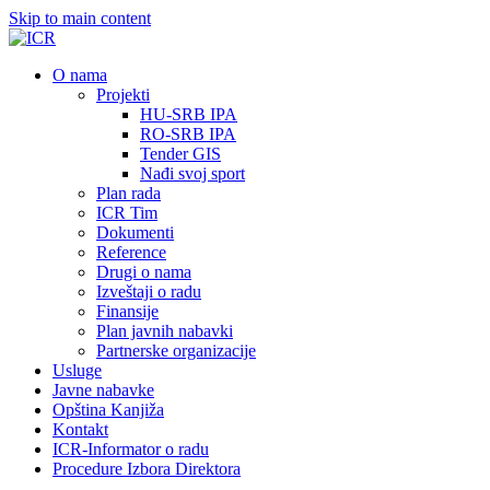
Skip to main content
О nama
Projekti
HU-SRB IPA
RO-SRB IPA
Tender GIS
Nađi svoj sport
Plan rada
ICR Tim
Dokumenti
Reference
Drugi o nama
Izveštaji o radu
Finansije
Plan javnih nabavki
Partnerske organizacije
Usluge
Javne nabavke
Opština Kanjiža
Kontakt
ICR-Informator o radu
Procedure Izbora Direktora