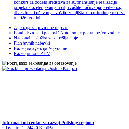
konkurs za dodelu sredstava za su/finansiranje realizacije
projekata ozelenjavanja u cilju zaštite i očuvanja predeonog
diverziteta i očuvanja i zaštite zemljišta kao prirodnog resursa
u 2026. godini
Agencija za privredne registre
Fond "Evropski poslovi" Autonomne pokrajine Vojvodine
Nacionalna služba za zapošljavanje
Plan javnih nabavki
Razvojna agencija Vojvodine
Razvojni fond APV
Informacioni centar za razvoj Potiskog regiona
Glavni trg 1, 24420 Kanjiža