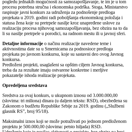
pogledu jednakih mogućnosti za samozapošljavanje, te im je u tom
procesu potrebna stručna i ekonomska podrška. Stoga, Ministarstvo
raspisuje javni konkurs za udruženja za podnošenje predloga
projekata u 2019. godini radi poboljšanja ekonomskog položaja i
statusa žena koje su pretrpele nasilje kroz unapređene uslove za
realizaciju procesa njihovog samozapošljavanja, bez obzira na to da
li su nasilje pretrpele u porodici, na radnom mestu ili u javnoj sferi.
Detaljne informacije
o načinu realizacije navedene teme i
aktivnostima date su u Smernicama za podnosioce predloga
projekata po javnom konkursu, koje su sastavni deo ovog Javnog
konkursa.
Predloženi projekti, usaglašeni sa opštim ciljem Javnog konkursa,
treba da za rezultate imaju ostvarene konkretne i merljive
pokazatelje ishoda realizacije projekata.
Opredeljena sredstava
Sredstva za ovaj konkurs, u ukupnom iznosu od 3.000.000,00
(slovima: tri miliona) dinara (u daljem tekstu: RSD), obezbeđena su
Zakonom o budžetu Republike Srbije za 2019. godinu („Službeni
glasnik RS”, broj 95/18).
Maksimalni iznos koji se može potraživati po jednom predloženom
projektu je 500.000,00 (slovima: petsto hiljada) RSD.
Udruženje koje je nosilac aktivnosti u projektu, bez obzira na broj