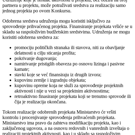
partnera u projektu, može potraživati sredstva za realizaciju samo
jednog projekta po ovom Konkursu.
Odobrena sredstva udruženja mogu koristiti isključivo za
sprovođenje prihvaćenog projekta. Finansiranje projekata vršiće se u
skladu sa raspoloživim budžetskim sredstvima. Udruženja ne mogu
koristiti odobrena sredstva za:
promociju političkih stranaka ili stavova, niti za obavljanje
delatnosti u cilju sticanja profita;
pokrivanje dugovanja;
namirivanje pristiglih obaveza po osnovu lizinga i pasivne
kamate;
stavki koje se već finansiraju iz drugih izvora;
kupovinu zemlje i izgradnju objekata;
kupovinu opreme koja ne služi za sprovođenje projektnih
aktivnosti i nije u vezi sa projektnim aktivnostima;
retroaktivno finasiranje projekata koji se trenutno sprovode ili
čija je realizacija okončana.
Tokom realizacije odobrenih projekata Ministarstvo će vršiti
kontrolu i procenjivanje sprovođenja prihvaćenih projekata.
Ministarstvo ima pravo da zahteva modifikaciju projekta, kao i
zaključenog ugovora, a na osnovu redovnih i vanrednih izveštaja o
realizaciji projektnih aktivnosti, kao i u skladu sa raspoloživim