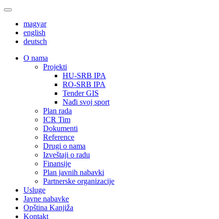
magyar
english
deutsch
О nama
Projekti
HU-SRB IPA
RO-SRB IPA
Tender GIS
Nađi svoj sport
Plan rada
ICR Tim
Dokumenti
Reference
Drugi o nama
Izveštaji o radu
Finansije
Plan javnih nabavki
Partnerske organizacije
Usluge
Javne nabavke
Opština Kanjiža
Kontakt