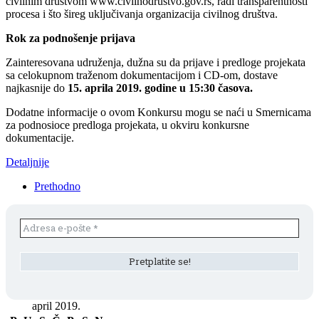
civilnim društvom www.civilnodrustvo.gov.rs, radi transparentnosti
procesa i što šireg uključivanja organizacija civilnog društva.
Rok za podnošenje prijava
Zainteresovana udruženja, dužna su da prijave i predloge projekata
sa celokupnom traženom dokumentacijom i CD-om, dostave
najkasnije do
15. aprila 2019. godine u 15:30 časova.
Dodatne informacije o ovom Konkursu mogu se naći u Smernicama
za podnosioce predloga projekata, u okviru konkursne
dokumentacije.
Detaljnije
Prethodno
april 2019.