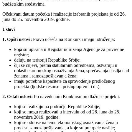
budžetskim sredstvima.
Očekivani datum početka i realizacije izabranih projekata je od 26.
juna do 25. novembra 2019. godine.
Uslovi
1. Opšti uslovi:
Pravo učešća na Konkursu imaju udruženja:
koja su upisana u Registar udruženja Agencije za privredne
registre;
deluju na teritoriji Republike Srbije;
čiji se ciljevi, prema statutarnim odredbama, ostvaruju u
oblasti ekonomskog osnaživanja žena, sprečavanja nasilja nad
ženama i samozapošljavanja žena;
imaju potrebne kapacitete za sprovođenje predloženog
projekta (ljudske resurse i pristup opremi i dr.).
2. Ostali uslovi:
Po navedenom Konkursu predlažu se projekti:
koji se realizuju na području Republike Srbije;
koji se mogu realizovati u intervalu od od 26. juna do 25.
novembra 2019. godine;
koji se odnose na temu ekonomskog osnaživanja žena u
procesu samozapošljavanja, a koje su pretrpele nasilje;