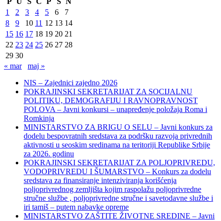
P
U
S
Č
P
S
N
1
2
3
4
5
6
7
8
9
10
11
12
13
14
15
16
17
18
19
20
21
22
23
24
25
26
27
28
29
30
« mar
maj »
NIS – Zajednici zajedno 2026
POKRAJINSKI SEKRETARIJAT ZA SOCIJALNU
POLITIKU, DEMOGRAFIJU I RAVNOPRAVNOST
POLOVA – Javni konkursi – unapređenje položaja Roma i
Romkinja
MINISTARSTVO ZA BRIGU O SELU – Javni konkurs za
dodelu bespovratnih sredstava za podršku razvoja privrednih
aktivnosti u seoskim sredinama na teritoriji Republike Srbije
za 2026. godinu
POKRAJINSKI SEKRETARIJAT ZA POLJOPRIVREDU,
VODOPRIVREDU I ŠUMARSTVO – Konkurs za dodelu
sredstava za finansiranje intenziviranja korišćenja
poljoprivrednog zemljišta kojim raspolažu poljoprivredne
stručne službe , poljoprivredne stručne i savetodavne službe i
iri tamiš ‒ putem nabavke opreme
MINISTARSTVO ZAŠTITE ŽIVOTNE SREDINE – Javni