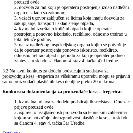
preuzeti ovde
2. dozvola za rad koju je operateru postrojenja izdao nadležni
organ u skladu sa zakonom,
3. važeći ugovor zaključen sa licima koja imaju dozvolu za
sakupljanje, transport i skladištenje otpada,
4. kvartalni izveštaj o količini otpada koji je operater
postrojenja ponovno iskoristio, reciklirao, odnosno tretirao u
toku tekuće godine,
5. nalaz nadležnog inspekcijskog organa kojim se potvrđuje
da je operater postrojenja ponovno iskoristio, reciklirao,
odnosno tretirao otpad u periodu za koji je operater podneo
zahtev, a u skladu sa članom 4. stav 4. tačka 4). Uredbe.
3.2 Na javni konkurs za dodelu podsticajnih sredstava za
proizvodnju kesa
–tregerica za višekratnu upotrebu mogu se prijaviti
samo proizvođači plastičnih kesa debljine preko 20 mikrona.
Konkursna dokumentacija za proizvođače kesa – tregerica:
1. kvartalna prijava za dodelu podsticajnih sredstava. Obrazac
prijave preuzeti ovde
2. ispravu o usaglašenosti proizvoda sa tehničkim zahtevima
kojom se potvrđuje biorazgradivost plastične kese, a u skladu
sa članom 4. stav 4. tačka 3a) Uredbe.