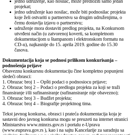
jedno udruženje, kao nosilac, može predložiti samo jedan
projekat;
jedno udruženje kao nosilac, može biti podnosilac projekta
koje želi ostvariti u partnerstvu sa drugim udruženjima, o
čemu dostavlja izjavu o partnerstvu;
udruženje mora dostaviti predlog projekta, na Konkursom
utvrđeni način (u zatvorenoj koverti, sa kompletnom
dokumentacijom u štampanom i elektronskom formatu na
CD-u), najkasnije do 15. aprila 2019. godine do 15.30
časova.
Dokumentacija koja se podnosi prilikom konkurisanja –
podnošenja prijave
Obaveznu konkursnu dokumentaciju čine kompletno popunjeni
sledeći obrasci:
1. Obrazac broj 1 – Opšti podaci o podnosiocu prijave;
2. Obrazac broj 2 – Podaci o predlogu projekta za koji se traži
finansiranje i/ili sufinansiranje (sufinansiranje nije obavezno);
3. Obrazac broj 3 – Budžet projekta;
4. Obrazac broj 4 – Biografije projektnog tima.
Tekst javnog konkursa, obrasci i prateća dokumentacija koja je
sastavni deo javnog konkursa mogu se preuzeti na internet stranici
Ministarstva www.minrzs.gov.rs i portalu e-Uprava
(www.euprava.gov.rs ), kao i na sajtu Kancelarije za saradnju sa