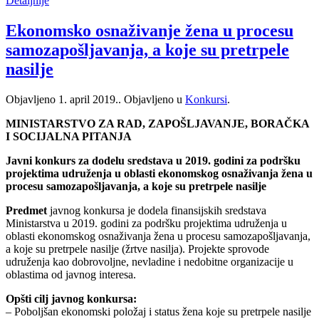
Detaljnije
Ekonomsko osnaživanje žena u procesu
samozapošljavanja, a koje su pretrpele
nasilje
Objavljeno
1. april 2019.
. Objavljeno u
Konkursi
.
MINISTARSTVO ZA RAD, ZAPOŠLJAVANJE, BORAČKA
I SOCIJALNA PITANJA
Javni konkurs za dodelu sredstava u 2019. godini za podršku
projektima udruženja u oblasti ekonomskog osnaživanja žena u
procesu samozapošljavanja, a koje su pretrpele nasilje
Predmet
javnog konkursa je dodela finansijskih sredstava
Ministarstva u 2019. godini za podršku projektima udruženja u
oblasti ekonomskog osnaživanja žena u procesu samozapošljavanja,
a koje su pretrpele nasilje (žrtve nasilja). Projekte sprovode
udruženja kao dobrovoljne, nevladine i nedobitne organizacije u
oblastima od javnog interesa.
Opšti cilj javnog konkursa:
– Poboljšan ekonomski položaj i status žena koje su pretrpele nasilje