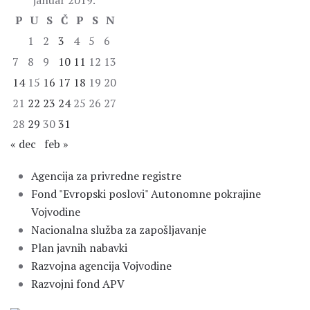
januar 2019.
P
U
S
Č
P
S
N
1
2
3
4
5
6
7
8
9
10
11
12
13
14
15
16
17
18
19
20
21
22
23
24
25
26
27
28
29
30
31
« dec
feb »
Agencija za privredne registre
Fond "Evropski poslovi" Autonomne pokrajine
Vojvodine
Nacionalna služba za zapošljavanje
Plan javnih nabavki
Razvojna agencija Vojvodine
Razvojni fond APV