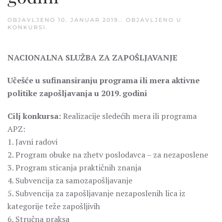
OBJAVLJENO
10. JANUAR 2019.
. OBJAVLJENO U
KONKURSI
.
NACIONALNA SLUŽBA ZA ZAPOŠLJAVANJE
Učešće u sufinansiranju programa ili mera aktivne
politike zapošljavanja u 2019. godini
Cilj konkursa:
Realizacije sledećih mera ili programa
APZ:
1. Javni radovi
2. Program obuke na zhetv poslodavca – za nezaposlene
3. Program sticanja praktičnih znanja
4. Subvencija za samozapošljavanje
5. Subvencija za zapošljavanje nezaposlenih lica iz
kategorije teže zapošljivih
6. Stručna praksa