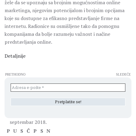
žele da se upoznaju sa brojnim mogućnostima online
marketinga, njegovim potencijalom i brojnim opcijama
koje su dostupne za efikasno predstavljanje firme na
internetu. Radionice su osmišljene tako da pomognu
kompanijama da bolje razumeju važnost i načine
predstavljanja online.
Detaljnije
PRETHODNO
SLEDEĆE
septembar 2018.
P
U
S
Č
P
S
N