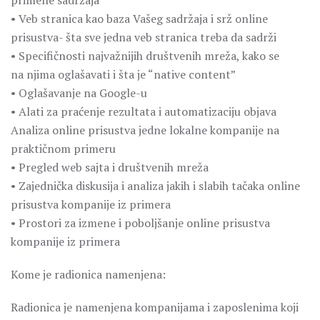
primene sadržaja
• Veb stranica kao baza Vašeg sadržaja i srž online
prisustva- šta sve jedna veb stranica treba da sadrži
• Specifičnosti najvažnijih društvenih mreža, kako se
na njima oglašavati i šta je “native content”
• Oglašavanje na Google-u
• Alati za praćenje rezultata i automatizaciju objava
Analiza online prisustva jedne lokalne kompanije na
praktičnom primeru
• Pregled web sajta i društvenih mreža
• Zajednička diskusija i analiza jakih i slabih tačaka online
prisustva kompanije iz primera
• Prostori za izmene i poboljšanje online prisustva
kompanije iz primera
Kome je radionica namenjena:
Radionica je namenjena kompanijama i zaposlenima koji