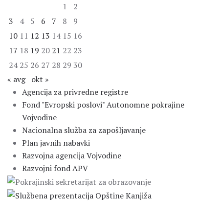
1
2
3
4
5
6
7
8
9
10
11
12
13
14
15
16
17
18
19
20
21
22
23
24
25
26
27
28
29
30
« avg
okt »
Agencija za privredne registre
Fond "Evropski poslovi" Autonomne pokrajine
Vojvodine
Nacionalna služba za zapošljavanje
Plan javnih nabavki
Razvojna agencija Vojvodine
Razvojni fond APV