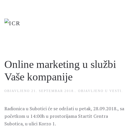
Skip
to
main
content
Online marketing u službi
Vaše kompanije
OBJAVLJENO
21. SEPTEMBAR 2018.
. OBJAVLJENO U
VESTI
.
Radionica u Subotici će se održati u petak, 28.09.2018., sa
početkom u 14:00h u prostorijama Startit Centra
Subotica, u ulici Korzo 1.