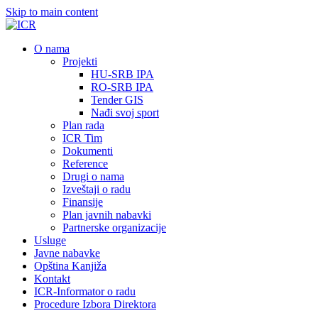
Skip to main content
О nama
Projekti
HU-SRB IPA
RO-SRB IPA
Tender GIS
Nađi svoj sport
Plan rada
ICR Tim
Dokumenti
Reference
Drugi o nama
Izveštaji o radu
Finansije
Plan javnih nabavki
Partnerske organizacije
Usluge
Javne nabavke
Opština Kanjiža
Kontakt
ICR-Informator o radu
Procedure Izbora Direktora