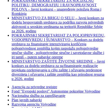
POKRAJINSKI SEKRETARIJAT ZA SOCIJALNU
POLITIKU, DEMOGRAFIJU I RAVNOPRAVNOST
POLOVA – Javni konkursi – unapređenje položaja Roma i
Romkinja
MINISTARSTVO ZA BRIGU O SELU – Javni konkurs za
dodelu bespovratnih sredstava za podršku razvoja privrednih
aktivnosti u seoskim sredinama na teritoriji Republike Srbije
za 2026. godinu
POKRAJINSKI SEKRETARIJAT ZA POLJOPRIVREDU,
VODOPRIVREDU I ŠUMARSTVO – Konkurs za dodelu
sredstava za finansiranje intenziviranja korišćenja
poljoprivrednog zemljišta kojim raspolažu poljoprivredne
stručne službe , poljoprivredne stručne i savetodavne službe i
iri tamiš ‒ putem nabavke opreme
MINISTARSTVO ZAŠTITE ŽIVOTNE SREDINE – Javni
konkurs za dodelu sredstava za su/finansiranje realizacije
projekata ozelenjavanja u cilju zaštite i očuvanja predeonog
diverziteta i očuvanja i zaštite zemljišta kao prirodnog resursa
u 2026. godini
Agencija za privredne registre
Fond "Evropski poslovi" Autonomne pokrajine Vojvodine
Nacionalna služba za zapošljavanje
Plan javnih nabavki
Razvojna agencija Vojvodine