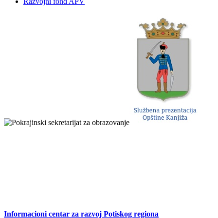
Razvojni fond APV
Informacioni centar za razvoj Potiskog regiona