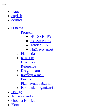
magyar
english
deutsch
О nama
Projekti
HU-SRB IPA
RO-SRB IPA
Tender GIS
Nađi svoj sport
Plan rada
ICR Tim
Dokumenti
Reference
Drugi o nama
Izveštaji o radu
Finansije
Plan javnih nabavki
Partnerske organizacije
Usluge
Javne nabavke
Opština Kanjiža
Kontakt