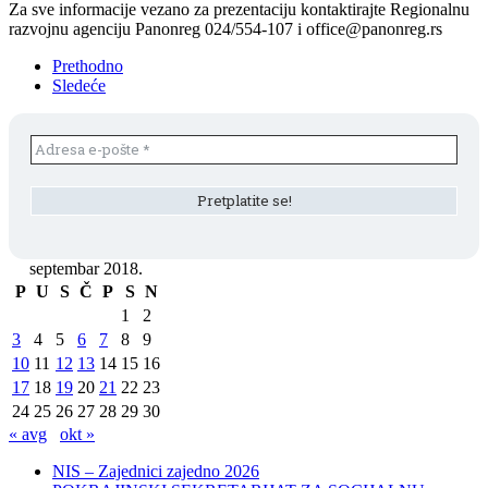
Za sve informacije vezano za prezentaciju kontaktirajte Regionalnu
razvojnu agenciju Panonreg 024/554-107 i office@panonreg.rs
Prethodno
Sledeće
septembar 2018.
P
U
S
Č
P
S
N
1
2
3
4
5
6
7
8
9
10
11
12
13
14
15
16
17
18
19
20
21
22
23
24
25
26
27
28
29
30
« avg
okt »
NIS – Zajednici zajedno 2026