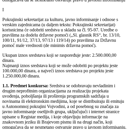
I
Pokrajinski sekretarijat za kulturu, javno informisanje i odnose s
verskim zajednicama (u daljem tekstu: Pokrajinski sekretarijat)
korisnicima će odobriti sredstva u skladu sa čl. 95-97. Uredbe o
pravilima za dodelu državne pomoći („Sl. glasnik RS“, br. 13/10,
100/11, 91/12, 37/13, 97/13 i 119/14) po pravilima za Državnu
pomoć male vrednosti (de minimis državna pomoć).
Ukupan iznos sredstava koji se raspoređuje jeste: 2.500.000,00
dinara.
Najmanji iznos sredstava koji se može odobriti po projektu jeste
100.000,00 dinara, a najveći iznos sredstava po projektu jeste
1.250.000,00 dinara.
1.1. Predmet konkursa:
Sredstva se odobravaju nevladinim i
drugim neprofitnim organizacijama za realizaciju projekata
uvođenja, poboljšanja ili proširenja programskih sadržaja u
novinama ili elektronskim medijima, koje se distribuiraju ili emituju
u Autonomnoj pokrajini Vojvodini, a od posebnog su značaja za
javno informisanje osetljivih grupa, uključujući i internet stranice
upisane u Registar medija, i koje objavljuju informacije na
znakovnom jeziku ili Brajevom pismu ili na drugi način, koji
omogućava da se nesmetano ostvaruje pravo u javnom informisanju.