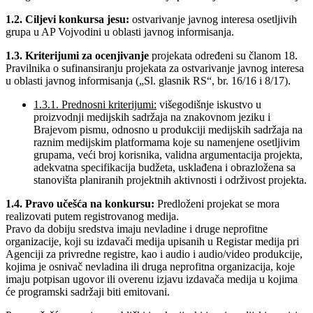
1.2. Ciljevi konkursa jesu:
ostvarivanje javnog interesa osetljivih
grupa u AP Vojvodini u oblasti javnog informisanja.
1.3. Kriterijumi za ocenjivanje
projekata određeni su članom 18.
Pravilnika o sufinansiranju projekata za ostvarivanje javnog interesa
u oblasti javnog informisanja („Sl. glasnik RS“, br. 16/16 i 8/17).
1.3.1. Prednosni kriterijumi:
višegodišnje iskustvo u
proizvodnji medijskih sadržaja na znakovnom jeziku i
Brajevom pismu, odnosno u produkciji medijskih sadržaja na
raznim medijskim platformama koje su namenjene osetljivim
grupama, veći broj korisnika, validna argumentacija projekta,
adekvatna specifikacija budžeta, usklađena i obrazložena sa
stanovišta planiranih projektnih aktivnosti i održivost projekta.
1.4. Pravo učešća na konkursu:
Predloženi projekat se mora
realizovati putem registrovanog medija.
Pravo da dobiju sredstva imaju nevladine i druge neprofitne
organizacije, koji su izdavači medija upisanih u Registar medija pri
Agenciji za privredne registre, kao i audio i audio/video produkcije,
kojima je osnivač nevladina ili druga neprofitna organizacija, koje
imaju potpisan ugovor ili overenu izjavu izdavača medija u kojima
će programski sadržaji biti emitovani.