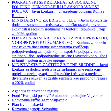
POKRAJINSKI SEKRETARIJAT ZA SOCIJALNU
POLITIKU, DEMOGRAFIJU I RAVNOPRAVNOST
POLOVA – Javni konkursi – unapređenje položaja Roma i
Romkinja
MINISTARSTVO ZA BRIGU O SELU – Javni konkurs za
dodelu bespovratnih sredstava za podršku razvoja privrednih
aktivnosti u seoskim sredinama na teritoriji Republike Srbije
za 2026. godinu
POKRAJINSKI SEKRETARIJAT ZA POLJOPRIVREDU,
VODOPRIVREDU I ŠUMARSTVO – Konkurs za dodelu
sredstava za finansiranje intenziviranja korišćenja
poljoprivrednog zemljišta kojim raspolažu poljoprivredne
stručne službe , poljoprivredne stručne i savetodavne službe i
iri tamiš ‒ putem nabavke opreme
MINISTARSTVO ZAŠTITE ŽIVOTNE SREDINE – Javni
konkurs za dodelu sredstava za su/finansiranje realizacije
projekata ozelenjavanja u cilju zaštite i očuvanja predeonog
diverziteta i očuvanja i zaštite zemljišta kao prirodnog resursa
u 2026. godini
Agencija za privredne registre
Fond "Evropski poslovi" Autonomne pokrajine Vojvodine
Nacionalna služba za zapošljavanje
Plan javnih nabavki
Razvojna agencija Vojvodine