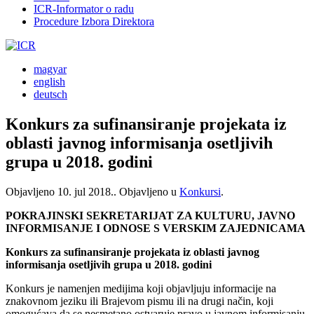
ICR-Informator o radu
Procedure Izbora Direktora
magyar
english
deutsch
Konkurs za sufinansiranje projekata iz
oblasti javnog informisanja osetljivih
grupa u 2018. godini
Objavljeno
10. jul 2018.
. Objavljeno u
Konkursi
.
POKRAJINSKI SEKRETARIJAT ZA KULTURU, JAVNO
INFORMISANJE I ODNOSE S VERSKIM ZAJEDNICAMA
Konkurs za sufinansiranje projekata iz oblasti javnog
informisanja osetljivih grupa u 2018. godini
Konkurs je namenjen medijima koji objavljuju informacije na
znakovnom jeziku ili Brajevom pismu ili na drugi način, koji
omogućava da se nesmetano ostvaruje pravo u javnom informisanju