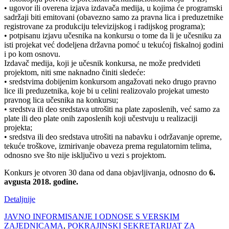
• ugovor ili overena izjava izdavača medija, u kojima će programski
sadržaji biti emitovani (obavezno samo za pravna lica i preduzetnike
registrovane za produkciju televizijskog i radijskog programa);
• potpisanu izjavu učesnika na konkursu o tome da li je učesniku za
isti projekat već dodeljena državna pomoć u tekućoj fiskalnoj godini
i po kom osnovu.
Izdavač medija, koji je učesnik konkursa, ne može predvideti
projektom, niti sme naknadno činiti sledeće:
• sredstvima dobijenim konkursom angažovati neko drugo pravno
lice ili preduzetnika, koje bi u celini realizovalo projekat umesto
pravnog lica učesnika na konkursu;
• sredstva ili deo sredstava utrošiti na plate zaposlenih, već samo za
plate ili deo plate onih zaposlenih koji učestvuju u realizaciji
projekta;
• sredstva ili deo sredstava utrošiti na nabavku i održavanje opreme,
tekuće troškove, izmirivanje obaveza prema regulatornim telima,
odnosno sve što nije isključivo u vezi s projektom.
Konkurs je otvoren 30 dana od dana objavljivanja, odnosno do
6.
avgusta 2018. godine.
Detaljnije
JAVNO INFORMISANJE I ODNOSE S VERSKIM
ZAJEDNICAMA
,
POKRAJINSKI SEKRETARIJAT ZA