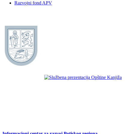
Razvojni fond APV
Informacioni centar za razvoj Potiskog regiona