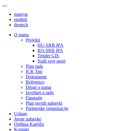
magyar
english
deutsch
О nama
Projekti
HU-SRB IPA
RO-SRB IPA
Tender GIS
Nađi svoj sport
Plan rada
ICR Tim
Dokumenti
Reference
Drugi o nama
Izveštaji o radu
Finansije
Plan javnih nabavki
Partnerske organizacije
Usluge
Javne nabavke
Opština Kanjiža
Kontakt