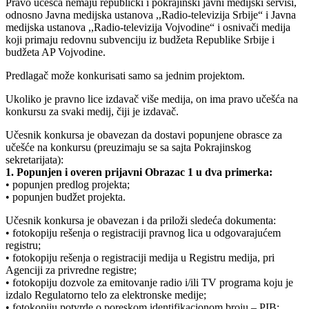
Pravo učešća nemaju republički i pokrajinski javni medijski servisi,
odnosno Javna medijska ustanova ,,Radio-televizija Srbije“ i Javna
medijska ustanova ,,Radio-televizija Vojvodine“ i osnivači medija
koji primaju redovnu subvenciju iz budžeta Republike Srbije i
budžeta AP Vojvodine.
Predlagač može konkurisati samo sa jednim projektom.
Ukoliko je pravno lice izdavač više medija, on ima pravo učešća na
konkursu za svaki medij, čiji je izdavač.
Učesnik konkursa je obavezan da dostavi popunjene obrasce za
učešće na konkursu (preuzimaju se sa sajta Pokrajinskog
sekretarijata):
1. Popunjen i overen prijavni Obrazac 1 u dva primerka:
• popunjen predlog projekta;
• popunjen budžet projekta.
Učesnik konkursa je obavezan i da priloži sledeća dokumenta:
• fotokopiju rešenja o registraciji pravnog lica u odgovarajućem
registru;
• fotokopiju rešenja o registraciji medija u Registru medija, pri
Agenciji za privredne registre;
• fotokopiju dozvole za emitovanje radio i/ili TV programa koju je
izdalo Regulatorno telo za elektronske medije;
• fotokopiju potvrde o poreskom identifikacionom broju – PIB;