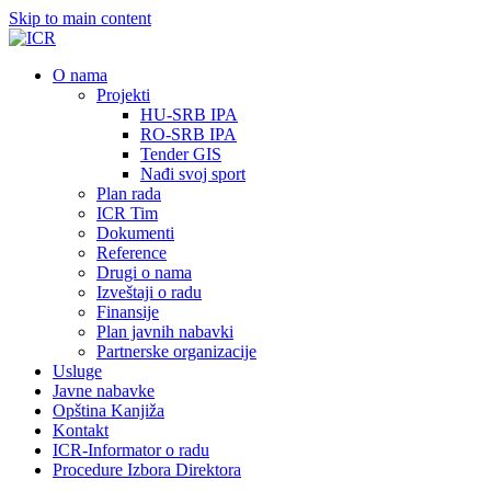
Skip to main content
О nama
Projekti
HU-SRB IPA
RO-SRB IPA
Tender GIS
Nađi svoj sport
Plan rada
ICR Tim
Dokumenti
Reference
Drugi o nama
Izveštaji o radu
Finansije
Plan javnih nabavki
Partnerske organizacije
Usluge
Javne nabavke
Opština Kanjiža
Kontakt
ICR-Informator o radu
Procedure Izbora Direktora