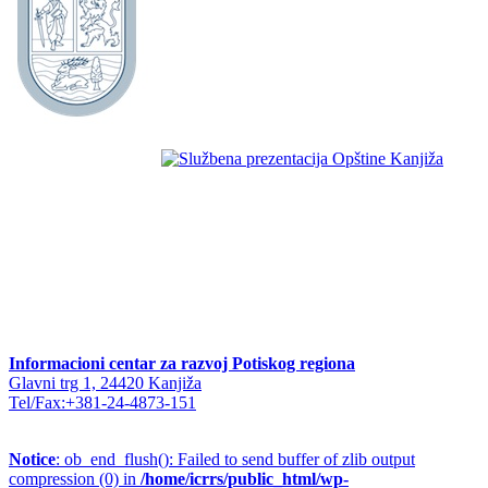
Informacioni centar za razvoj Potiskog regiona
Glavni trg 1, 24420 Kanjiža
Tel/Fax:+381-24-4873-151
Notice
: ob_end_flush(): Failed to send buffer of zlib output
compression (0) in
/home/icrrs/public_html/wp-