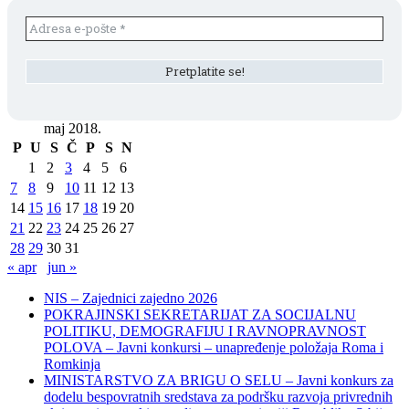
maj 2018.
P
U
S
Č
P
S
N
1
2
3
4
5
6
7
8
9
10
11
12
13
14
15
16
17
18
19
20
21
22
23
24
25
26
27
28
29
30
31
« apr
jun »
NIS – Zajednici zajedno 2026
POKRAJINSKI SEKRETARIJAT ZA SOCIJALNU
POLITIKU, DEMOGRAFIJU I RAVNOPRAVNOST
POLOVA – Javni konkursi – unapređenje položaja Roma i
Romkinja
MINISTARSTVO ZA BRIGU O SELU – Javni konkurs za
dodelu bespovratnih sredstava za podršku razvoja privrednih