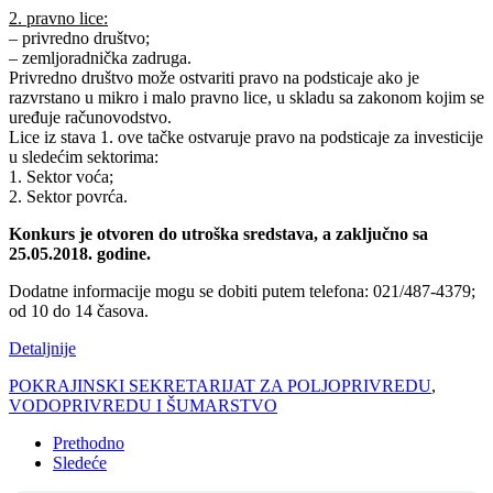
2. pravno lice:
– privredno društvo;
– zemljoradnička zadruga.
Privredno društvo može ostvariti pravo na podsticaje ako je
razvrstano u mikro i malo pravno lice, u skladu sa zakonom kojim se
uređuje računovodstvo.
Lice iz stava 1. ove tačke ostvaruje pravo na podsticaje za investicije
u sledećim sektorima:
1. Sektor voća;
2. Sektor povrća.
Konkurs je otvoren do utroška sredstava, a zaključno sa
25.05.2018. godine.
Dodatne informacije mogu se dobiti putem telefona: 021/487-4379;
od 10 do 14 časova.
Detaljnije
POKRAJINSKI SEKRETARIJAT ZA POLJOPRIVREDU
,
VODOPRIVREDU I ŠUMARSTVO
Prethodno
Sledeće