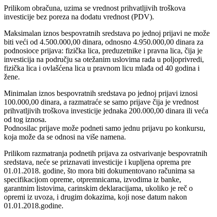
Prilikom obračuna, uzima se vrednost prihvatljivih troškova
investicije bez poreza na dodatu vrednost (PDV).
Maksimalan iznos bespovratnih sredstava po jednoj prijavi ne može
biti veći od 4.500.000,00 dinara, odnosno 4.950.000,00 dinara za
podnosioce prijava: fizička lica, preduzetnike i pravna lica, čija je
investicija na području sa otežanim uslovima rada u poljoprivredi,
fizička lica i ovlašćena lica u pravnom licu mlađa od 40 godina i
žene.
Minimalan iznos bespovratnih sredstava po jednoj prijavi iznosi
100.000,00 dinara, a razmatraće se samo prijave čija je vrednost
prihvatljivih troškova investicije jednaka 200.000,00 dinara ili veća
od tog iznosa.
Podnosilac prijave može podneti samo jednu prijavu po konkursu,
koja može da se odnosi na više namena.
Prilikom razmatranja podnetih prijava za ostvarivanje bespovratnih
sredstava, neće se priznavati investicije i kupljena oprema pre
01.01.2018. godine, što mora biti dokumentovano računima sa
specifikacijom opreme, otpremnicama, izvodima iz banke,
garantnim listovima, carinskim deklaracijama, ukoliko je reč o
opremi iz uvoza, i drugim dokazima, koji nose datum nakon
01.01.2018.godine.