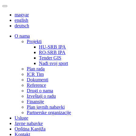
magyar
english
deutsch
О nama
Projekti
HU-SRB IPA
RO-SRB IPA
Tender GIS
Nađi svoj sport
Plan rada
ICR Tim
Dokumenti
Reference
Drugi o nama
Izveštaji o radu
Finansije
Plan javnih nabavki
Partnerske organizacije
Usluge
Javne nabavke
Opština Kanjiža
Kontakt