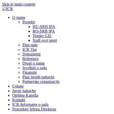
Skip to main content
О nama
Projekti
HU-SRB IPA
RO-SRB IPA
Tender GIS
Nađi svoj sport
Plan rada
ICR Tim
Dokumenti
Reference
Drugi o nama
Izveštaji o radu
Finansije
Plan javnih nabavki
Partnerske organizacije
Usluge
Javne nabavke
Opština Kanjiža
Kontakt
ICR-Informator o radu
Procedure Izbora Direktora