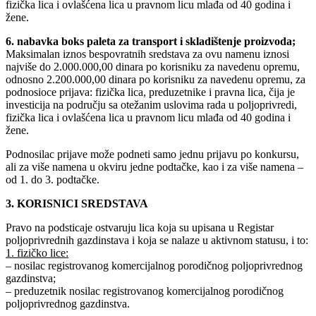
fizička lica i ovlašćena lica u pravnom licu mlađa od 40 godina i
žene.
6. nabavka boks paleta za transport i skladištenje proizvoda;
Maksimalan iznos bespovratnih sredstava za ovu namenu iznosi
najviše do 2.000.000,00 dinara po korisniku za navedenu opremu,
odnosno 2.200.000,00 dinara po korisniku za navedenu opremu, za
podnosioce prijava: fizička lica, preduzetnike i pravna lica, čija je
investicija na području sa otežanim uslovima rada u poljoprivredi,
fizička lica i ovlašćena lica u pravnom licu mlađa od 40 godina i
žene.
Podnosilac prijave može podneti samo jednu prijavu po konkursu,
ali za više namena u okviru jedne podtačke, kao i za više namena –
od 1. do 3. podtačke.
3. KORISNICI SREDSTAVA
Pravo na podsticaje ostvaruju lica koja su upisana u Registar
poljoprivrednih gazdinstava i koja se nalaze u aktivnom statusu, i to:
1. fizičko lice:
– nosilac registrovanog komercijalnog porodičnog poljoprivrednog
gazdinstva;
– preduzetnik nosilac registrovanog komercijalnog porodičnog
poljoprivrednog gazdinstva.