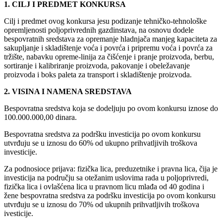
1. CILJ I PREDMET KONKURSA
Cilj i predmet ovog konkursa jesu podizanje tehničko-tehnološke
opremljenosti poljoprivrednih gazdinstava, na osnovu dodele
bespovratnih sredstava za opremanje hladnjača manjeg kapaciteta za
sakupljanje i skladištenje voća i povrća i pripremu voća i povrća za
tržište, nabavku opreme-linija za čišćenje i pranje proizvoda, berbu,
sortiranje i kalibriranje proizvoda, pakovanje i obeležavanje
proizvoda i boks paleta za transport i skladištenje proizvoda.
2. VISINA I NAMENA SREDSTAVA
Bespovratna sredstva koja se dodeljuju po ovom konkursu iznose do
100.000.000,00 dinara.
Bespovratna sredstva za podršku investicija po ovom konkursu
utvrđuju se u iznosu do 60% od ukupno prihvatljivih troškova
investicije.
Za podnosioce prijava: fizička lica, preduzetnike i pravna lica, čija je
investicija na području sa otežanim uslovima rada u poljoprivredi,
fizička lica i ovlašćena lica u pravnom licu mlađa od 40 godina i
žene bespovratna sredstva za podršku investicija po ovom konkursu
utvrđuju se u iznosu do 70% od ukupnih prihvatljivih troškova
ivesticije.