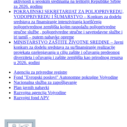
aktivnosti u seoskim sredinama na teritoriji Republike Srbije
za 2026. godinu
POKRAJINSKI SEKRETARIJAT ZA POLJOPRIVREDU,
VODOPRIVREDU I ŠUMARSTVO – Konkurs za dodelu
sredstava za finansiranje intenziviranja korišćenja
poljoprivrednog zemljišta kojim raspolažu poljoprivredne
stručne službe , poljoprivredne stručne i savetodavne službe i
iri tamiš ‒ putem nabavke opreme
MINISTARSTVO ZAŠTITE ŽIVOTNE SREDINE – Javni
konkurs za dodelu sredstava za su/finansiranje realizacije
projekata ozelenjavanja u cilju zaštite i očuvanja predeonog
diverziteta i očuvanja i zaštite zemljišta kao prirodnog resursa
u 2026. godini
Agencija za privredne registre
Fond "Evropski poslovi" Autonomne pokrajine Vojvodine
Nacionalna služba za zapošljavanje
Plan javnih nabavki
Razvojna agencija Vojvodine
Razvojni fond APV