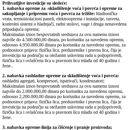
Prihvatljive investicije su sledeće:
1. nabavka opreme za -skladištenje voća i povrća i opreme za
sakupljanje i pripremu voća i povrća za tržište:
hladionička
vrata, termoizolacioni paneli, elektrooprema i instalacije, rasveta,
kontrolni sistemi u hladnjači, radni stolovi, vage i druga nenavedena
pripadajuća oprema;
Maksimalan iznos bespovratnih sredstava za ovu namenu iznosi
najviše do 4.500.000,00 dinara, po korisniku za navedenu opremu,
odnosno 4.950.000,00 dinara po korisniku za navedenu opremu, za
podnosioce prijava: fizička lica, preduzetnike i pravna lica, čija je
investicija na području sa otežanim uslovima rada u poljoprivredi,
fizička lica i ovlašćena lica u pravnom licu mlađa od 40 godina i
žene..
2. nabavka rashladne opreme za skladištenje voća i povrća:
rashladni agregati, kompresori, isparivači, kondenzatori;
Maksimalan iznos bespovratnih sredstava za ovu namenu iznosi
najviše do 2.000.000,00 dinara po korisniku za navedenu opremu,
odnosno 2.200.000,00 dinara po korisniku za navedenu opremu, za
podnosioce prijava: fizička lica, preduzetnike i pravna lica, čija je
investicija na području sa otežanim uslovima rada u poljoprivredi,
fizička lica i ovlašćena lica u pravnom licu mlađa od 40 godina i
žene.
3. nabavka opreme-linija za čišćenje i pranje proizvoda;