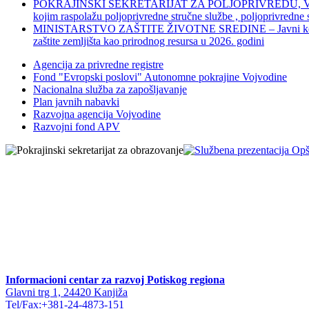
POKRAJINSKI SEKRETARIJAT ZA POLJOPRIVREDU, VODOPRIVR
kojim raspolažu poljoprivredne stručne službe , poljoprivredne
MINISTARSTVO ZAŠTITE ŽIVOTNE SREDINE – Javni konkurs za dod
zaštite zemljišta kao prirodnog resursa u 2026. godini
Agencija za privredne registre
Fond "Evropski poslovi" Autonomne pokrajine Vojvodine
Nacionalna služba za zapošljavanje
Plan javnih nabavki
Razvojna agencija Vojvodine
Razvojni fond APV
Informacioni centar za razvoj Potiskog regiona
Glavni trg 1, 24420 Kanjiža
Tel/Fax:+381-24-4873-151