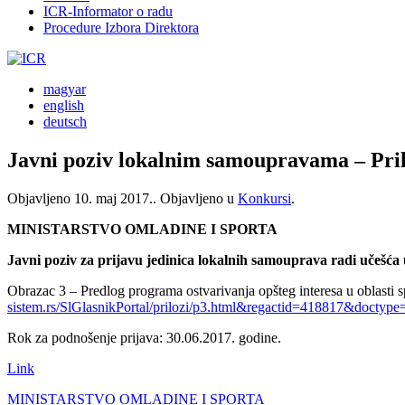
ICR-Informator o radu
Procedure Izbora Direktora
magyar
english
deutsch
Javni poziv lokalnim samoupravama – Pril
Objavljeno
10. maj 2017.
. Objavljeno u
Konkursi
.
MINISTARSTVO OMLADINE I SPORTA
Javni poziv za prijavu jedinica lokalnih samouprava radi učešća
Obrazac 3 – Predlog programa ostvarivanja opšteg interesa u oblasti s
sistem.rs/SlGlasnikPortal/prilozi/p3.html&regactid=418817&doctype
Rok za podnošenje prijava: 30.06.2017. godine.
Link
MINISTARSTVO OMLADINE I SPORTA