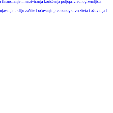
je intenziviranja korišćenja poljoprivrednog zemljišta
ja u cilju zaštite i očuvanja predeonog diverziteta i očuvanja i