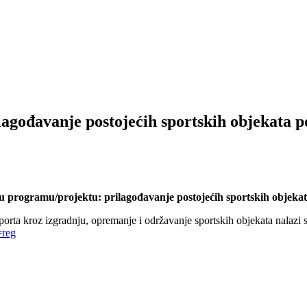
agođavanje postojećih sportskih objekata p
 u programu/projektu: prilagođavanje postojećih sportskih objekata
porta kroz izgradnju, opremanje i održavanje sportskih objekata nalazi 
=reg