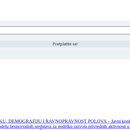
DEMOGRAFIJU I RAVNOPRAVNOST POLOVA – Javni konkursi – 
povratnih sredstava za podršku razvoja privrednih aktivnosti u seo