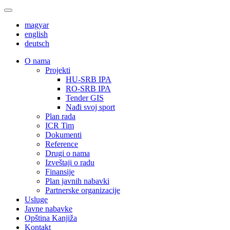
magyar
english
deutsch
О nama
Projekti
HU-SRB IPA
RO-SRB IPA
Tender GIS
Nađi svoj sport
Plan rada
ICR Tim
Dokumenti
Reference
Drugi o nama
Izveštaji o radu
Finansije
Plan javnih nabavki
Partnerske organizacije
Usluge
Javne nabavke
Opština Kanjiža
Kontakt