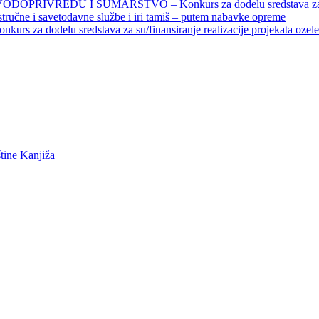
EDU I ŠUMARSTVO – Konkurs za dodelu sredstava za finansiran
 stručne i savetodavne službe i iri tamiš ‒ putem nabavke opreme
elu sredstava za su/finansiranje realizacije projekata ozelenjavan