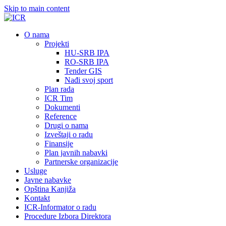
Skip to main content
О nama
Projekti
HU-SRB IPA
RO-SRB IPA
Tender GIS
Nađi svoj sport
Plan rada
ICR Tim
Dokumenti
Reference
Drugi o nama
Izveštaji o radu
Finansije
Plan javnih nabavki
Partnerske organizacije
Usluge
Javne nabavke
Opština Kanjiža
Kontakt
ICR-Informator o radu
Procedure Izbora Direktora