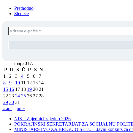
Prethodno
Sledeće
maj 2017.
P
U
S
Č
P
S
N
1
2
3
4
5
6
7
8
9
10
11
12
13
14
15
16
17
18
19
20
21
22
23
24
25
26
27
28
29
30
31
« apr
jun »
NIS – Zajednici zajedno 2026
POKRAJINSKI SEKRETARIJAT ZA SOCIJALNU POLITIKU, 
MINISTARSTVO ZA BRIGU O SELU – Javni konkurs za dodelu bes