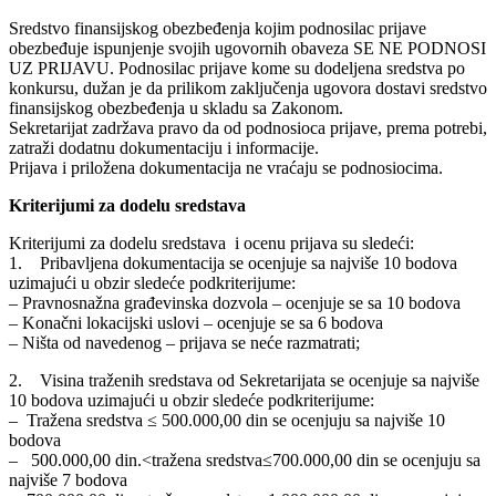
Sredstvo finansijskog obezbeđenja kojim podnosilac prijave
obezbeđuje ispunjenje svojih ugovornih obaveza SE NE PODNOSI
UZ PRIJAVU. Podnosilac prijave kome su dodeljena sredstva po
konkursu, dužan je da prilikom zaključenja ugovora dostavi sredstvo
finansijskog obezbeđenja u skladu sa Zakonom.
Sekretarijat zadržava pravo da od podnosioca prijave, prema potrebi,
zatraži dodatnu dokumentaciju i informacije.
Prijava i priložena dokumentacija ne vraćaju se podnosiocima.
Kriterijumi za dodelu sredstava
Kriterijumi za dodelu sredstava i ocenu prijava su sledeći:
1. Pribavljena dokumentacija se ocenjuje sa najviše 10 bodova
uzimajući u obzir sledeće podkriterijume:
– Pravnosnažna građevinska dozvola – ocenjuje se sa 10 bodova
– Konačni lokacijski uslovi – ocenjuje se sa 6 bodova
– Ništa od navedenog – prijava se neće razmatrati;
2. Visina traženih sredstava od Sekretarijata se ocenjuje sa najviše
10 bodova uzimajući u obzir sledeće podkriterijume:
– Tražena sredstva ≤ 500.000,00 din se ocenjuju sa najviše 10
bodova
– 500.000,00 din.<tražena sredstva≤700.000,00 din se ocenjuju sa
najviše 7 bodova