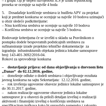
– I grupa: čiji je stepen razvijenosti JLS je iznad republičkog
proseka se ocenjuje sa najviše 4 boda
5. Dosadašnje korišćenje sredstava iz budžeta APV za projekat
koji je predmet konkursa se ocenjuje sa najviše 10 bodova uzimajući
u obzir sledeće podkriterijume:
– Nisu korišćena sredstva se ocenjuje sa najviše 10 bodova
– Korišćena sredstva se ocenjuje sa najviše 5 bodova.
Bodovanje kriterijuma će se izvršiti u skladu sa Pravilnikom o
postupku dodele bespovratnih podsticajnih sredstava za
sufinansiranje izrade projektno tehničke dokumentacije za
izgradnju infrastrukturnih objekata jedinica lokalne samouprave
broj: 143-401-3692/2016-04.
Rokovi za sprovođenje konkursa
– dostavljanje prijava: od dana objavljivanja u dnevnom listu
„Danas“ do 02.12.2016. godine,
– donošenje odluke o dodeli sredstava i objavljivanje rezultata
javnog konkursa na sajtu Sekretarijata: 12.12.2016. godine,
– rok izvršenja ugovorene obaveze jedinice lokalne samouprave je
do 30.11.2017. godine,
– nakon realizacije ugovorene obaveze jedinica lokalne
samouprave je u obavezi da priloži detaljan izveštaj o realizaciji
aktivnosti i finansijski izveštaj o korišćenju sredstava sa
specifikacijom troškova kako bi opravdala namensko i zakonito