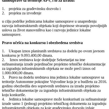
samouprave sa teritorije APV, i to za izradu:
1. projekta za građevinsku dozvolu i
2. projekta za izvođenje
u cilju podrške jedinicama lokalne samouprave u unapređenju
razvoja infrastrukturnih objekata koji doprinose stvaranju povoljnijih
uslova za život stanovništva kao i razvoju jedinice lokalne
samouprave.
Pravo učešća na konkursu i obezbeđena sredstva
1. Ukupan iznos planiranih sredstava za dodelu po ovom javnom
konkursu je 9.093.400,00 dinara.
2. Iznos sredstava koje dodeljuje Sekretarijat na ime
sufinansiranja izrade pojedinačne projektno tehničke dokumentacije
za izgradnju infrastrukturnih objekata ne može preći iznos od
1.000.000,00 dinara.
3. Pravo na dodelu sredstava ima jedinica lokalne samouprave sa
teritorije Autonomne pokrajine Vojvodine koja je u budžetu za 2016.
godinu obezbedila deo sopstvenih sredstava za izradu projektno
tehničke dokumentacije za izgradnju infrastrukturnih objekata za
koju konkuriše.
4. Jedinica lokalne samouprave može konkurisati za sufinansiranje
izrade samo 1 (jednog) projektno tehničkog dokumenta za izgradnju
infrastrukturnih objekata za koje građevinsku dozvolu izdaje