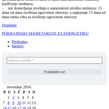
korišćenje sredstava.
– rok dostavljanja izveštaja o namenskom utrošku sredstava: 15
dana od dana izvršenja ugovorene obaveze, a najkasnije 15 dana od
dana isteka roka za izvršenje ugovorene obaveze.
Detaljnije
POKRAJINSKI SEKRETARIJAT ZA ENERGETIKU
Prethodno
Sledeće
novembar 2016.
P
U
S
Č
P
S
N
1
2
3
4
5
6
7
8
9
10
11
12
13
14
15
16
17
18
19
20