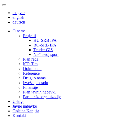
magyar
english
deutsch
О nama
Projekti
HU-SRB IPA
RO-SRB IPA
Tender GIS
Nađi svoj sport
Plan rada
ICR Tim
Dokumenti
Reference
Drugi o nama
Izveštaji o radu
Finansije
Plan javnih nabavki
Partnerske organizacije
Usluge
Javne nabavke
Opština Kanjiža
Kontakt