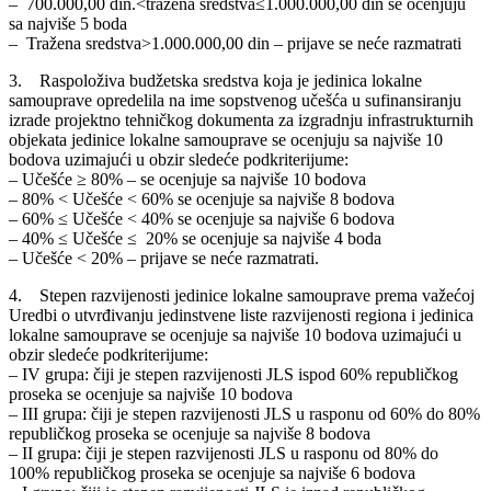
– 700.000,00 din.<tražena sredstva≤1.000.000,00 din se ocenjuju
sa najviše 5 boda
– Tražena sredstva>1.000.000,00 din – prijave se neće razmatrati
3. Raspoloživa budžetska sredstva koja je jedinica lokalne
samouprave opredelila na ime sopstvenog učešća u sufinansiranju
izrade projektno tehničkog dokumenta za izgradnju infrastrukturnih
objekata jedinice lokalne samouprave se ocenjuju sa najviše 10
bodova uzimajući u obzir sledeće podkriterijume:
– Učešće ≥ 80% – se ocenjuje sa najviše 10 bodova
– 80% < Učešće < 60% se ocenjuje sa najviše 8 bodova
– 60% ≤ Učešće < 40% se ocenjuje sa najviše 6 bodova
– 40% ≤ Učešće ≤ 20% se ocenjuje sa najviše 4 boda
– Učešće < 20% – prijave se neće razmatrati.
4. Stepen razvijenosti jedinice lokalne samouprave prema važećoj
Uredbi o utvrđivanju jedinstvene liste razvijenosti regiona i jedinica
lokalne samouprave se ocenjuje sa najviše 10 bodova uzimajući u
obzir sledeće podkriterijume:
– IV grupa: čiji je stepen razvijenosti JLS ispod 60% republičkog
proseka se ocenjuje sa najviše 10 bodova
– III grupa: čiji je stepen razvijenosti JLS u rasponu od 60% do 80%
republičkog proseka se ocenjuje sa najviše 8 bodova
– II grupa: čiji je stepen razvijenosti JLS u rasponu od 80% do
100% republičkog proseka se ocenjuje sa najviše 6 bodova