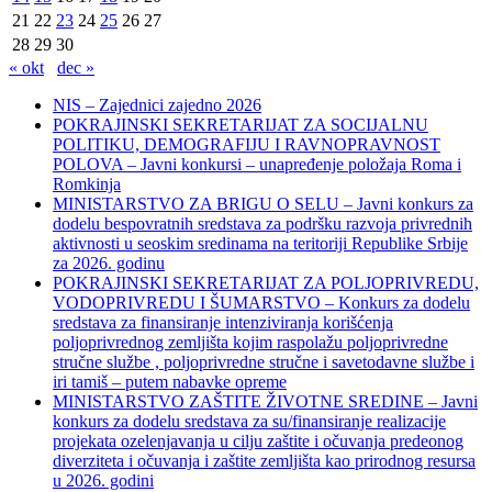
21
22
23
24
25
26
27
28
29
30
« okt
dec »
NIS – Zajednici zajedno 2026
POKRAJINSKI SEKRETARIJAT ZA SOCIJALNU
POLITIKU, DEMOGRAFIJU I RAVNOPRAVNOST
POLOVA – Javni konkursi – unapređenje položaja Roma i
Romkinja
MINISTARSTVO ZA BRIGU O SELU – Javni konkurs za
dodelu bespovratnih sredstava za podršku razvoja privrednih
aktivnosti u seoskim sredinama na teritoriji Republike Srbije
za 2026. godinu
POKRAJINSKI SEKRETARIJAT ZA POLJOPRIVREDU,
VODOPRIVREDU I ŠUMARSTVO – Konkurs za dodelu
sredstava za finansiranje intenziviranja korišćenja
poljoprivrednog zemljišta kojim raspolažu poljoprivredne
stručne službe , poljoprivredne stručne i savetodavne službe i
iri tamiš ‒ putem nabavke opreme
MINISTARSTVO ZAŠTITE ŽIVOTNE SREDINE – Javni
konkurs za dodelu sredstava za su/finansiranje realizacije
projekata ozelenjavanja u cilju zaštite i očuvanja predeonog
diverziteta i očuvanja i zaštite zemljišta kao prirodnog resursa
u 2026. godini