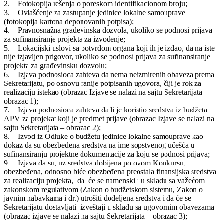
2. Fotokopija rešenja o poreskom identifikacionom broju;
3. Ovlašćenje za zastupanje jedinice lokalne samouprave
(fotokopija kartona deponovanih potpisa);
4. Pravnosnažna građevinska dozvola, ukoliko se podnosi prijava
za sufinansiranje projekta za izvođenje;
5. Lokacijski uslovi sa potvrdom organa koji ih je izdao, da na iste
nije izjavljen prigovor, ukoliko se podnosi prijava za sufinansiranje
projekta za građevinsku dozvolu;
6. Izjava podnosioca zahteva da nema neizmirenih obaveza prema
Sekretarijatu, po osnovu ranije potpisanih ugovora, čiji je rok za
realizaciju istekao (obrazac Izjave se nalazi na sajtu Sekretarijata –
obrazac 1);
7. Izjava podnosioca zahteva da li je koristio sredstva iz budžeta
APV za projekat koji je predmet prijave (obrazac Izjave se nalazi na
sajtu Sekretarijata – obrazac 2);
8. Izvod iz Odluke o budžetu jedinice lokalne samouprave kao
dokaz da su obezbeđena sredstva na ime sopstvenog učešća u
sufinansiranju projektne dokumentacije za koju se podnosi prijava;
9. Izjava da su, uz sredstva dobijena po ovom Konkursu,
obezbeđena, odnosno biće obezbeđena preostala finansijska sredstva
za realizaciju projekta, da će se namenski i u skladu sa važećom
zakonskom regulativom (Zakon o budžetskom sistemu, Zakon o
javnim nabavkama i dr.) utrošiti dodeljena sredstva i da će se
Sekretarijatu dostavljati izveštaji u skladu sa ugovornim obavezama
(obrazac izjave se nalazi na sajtu Sekretarijata – obrazac 3);