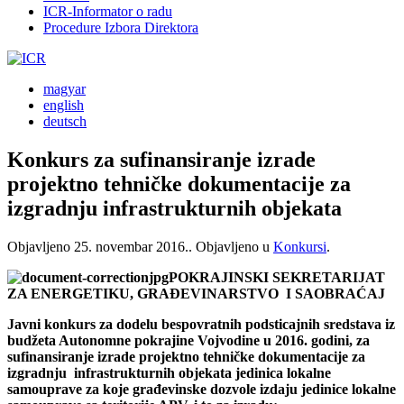
ICR-Informator o radu
Procedure Izbora Direktora
magyar
english
deutsch
Konkurs za sufinansiranje izrade
projektno tehničke dokumentacije za
izgradnju infrastrukturnih objekata
Objavljeno
25. novembar 2016.
. Objavljeno u
Konkursi
.
POKRAJINSKI SEKRETARIJAT
ZA ENERGETIKU, GRAĐEVINARSTVO I SAOBRAĆAJ
Javni konkurs za dodelu bespovratnih podsticajnih sredstava iz
budžeta Autonomne pokrajine Vojvodine u 2016. godini, za
sufinansiranje izrade projektno tehničke dokumentacije za
izgradnju infrastrukturnih objekata jedinica lokalne
samouprave za koje građevinske dozvole izdaju jedinice lokalne