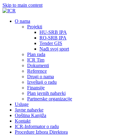
Skip to main content
О nama
Projekti
HU-SRB IPA
RO-SRB IPA
Tender GIS
Nađi svoj sport
Plan rada
ICR Tim
Dokumenti
Reference
Drugi o nama
Izveštaji o radu
Finansije
Plan javnih nabavki
Partnerske organizacije
Usluge
Javne nabavke
Opština Kanjiža
Kontakt
ICR-Informator o radu
Procedure Izbora Direktora