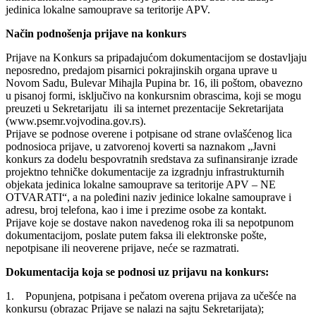
jedinica lokalne samouprave sa teritorije APV.
Način podnošenja prijave na konkurs
Prijave na Konkurs sa pripadajućom dokumentacijom se dostavljaju
neposredno, predajom pisarnici pokrajinskih organa uprave u
Novom Sadu, Bulevar Mihajla Pupina br. 16, ili poštom, obavezno
u pisanoj formi, isključivo na konkursnim obrascima, koji se mogu
preuzeti u Sekretarijatu ili sa internet prezentacije Sekretarijata
(www.psemr.vojvodina.gov.rs).
Prijave se podnose overene i potpisane od strane ovlašćenog lica
podnosioca prijave, u zatvorenoj koverti sa naznakom „Javni
konkurs za dodelu bespovratnih sredstava za sufinansiranje izrade
projektno tehničke dokumentacije za izgradnju infrastrukturnih
objekata jedinica lokalne samouprave sa teritorije APV – NE
OTVARATI“, a na poleđini naziv jedinice lokalne samouprave i
adresu, broj telefona, kao i ime i prezime osobe za kontakt.
Prijave koje se dostave nakon navedenog roka ili sa nepotpunom
dokumentacijom, poslate putem faksa ili elektronske pošte,
nepotpisane ili neoverene prijave, neće se razmatrati.
Dokumentacija koja se podnosi uz prijavu na konkurs:
1. Popunjena, potpisana i pečatom overena prijava za učešće na
konkursu (obrazac Prijave se nalazi na sajtu Sekretarijata);