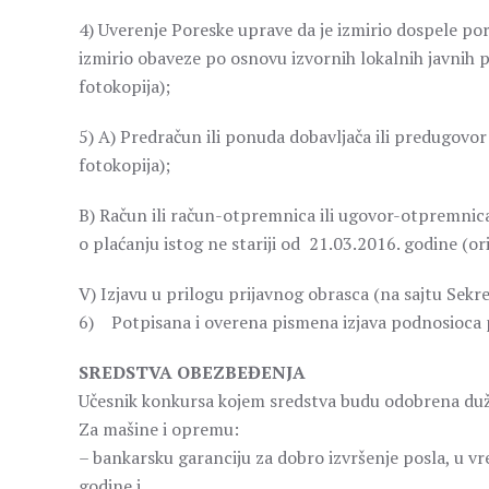
4) Uverenje Poreske uprave da je izmirio dospele po
izmirio obaveze po osnovu izvornih lokalnih javnih pr
fotokopija);
5) A) Predračun ili ponuda dobavljača ili predugovor 
fotokopija);
B) Račun ili račun-otpremnica ili ugovor-otpremnica 
o plaćanju istog ne stariji od 21.03.2016. godine (ori
V) Izjavu u prilogu prijavnog obrasca (na sajtu Sekre
6) Potpisana i overena pismena izjava podnosioca p
SREDSTVA OBEZBEĐENJA
Učesnik konkursa kojem sredstva budu odobrena duža
Za mašine i opremu:
– bankarsku garanciju za dobro izvršenje posla, u vr
godine i