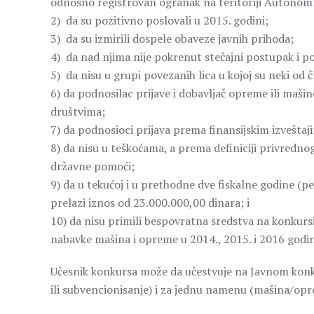
odnosno registrovan ogranak na teritoriji Autonom
2) da su pozitivno poslovali u 2015. godini;
3) da su izmirili dospele obaveze javnih prihoda;
4) da nad njima nije pokrenut stečajni postupak i po
5) da nisu u grupi povezanih lica u kojoj su neki od č
6) da podnosilac prijave i dobavljač opreme ili maši
društvima;
7) da podnosioci prijava prema finansijskim izveštaj
8) da nisu u teškoćama, a prema definiciji privredn
državne pomoći;
9) da u tekućoj i u prethodne dve fiskalne godine (p
prelazi iznos od 23.000.000,00 dinara; i
10) da nisu primili bespovratna sredstva na konkurs
nabavke mašina i opreme u 2014., 2015. i 2016 godin
Učesnik konkursa može da učestvuje na Javnom konk
ili subvencionisanje) i za jednu namenu (mašina/opr