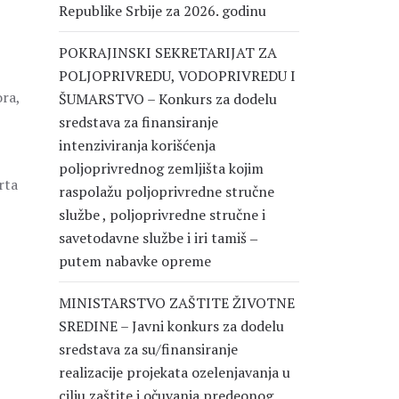
Republike Srbije za 2026. godinu
POKRAJINSKI SEKRETARIJAT ZA
POLJOPRIVREDU, VODOPRIVREDU I
ra,
ŠUMARSTVO – Konkurs za dodelu
,
sredstava za finansiranje
intenziviranja korišćenja
poljoprivrednog zemljišta kojim
rta
raspolažu poljoprivredne stručne
službe , poljoprivredne stručne i
savetodavne službe i iri tamiš ‒
putem nabavke opreme
MINISTARSTVO ZAŠTITE ŽIVOTNE
SREDINE – Javni konkurs za dodelu
sredstava za su/finansiranje
realizacije projekata ozelenjavanja u
cilju zaštite i očuvanja predeonog