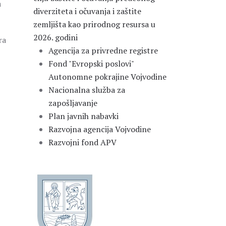
a
diverziteta i očuvanja i zaštite
zemljišta kao prirodnog resursa u
2026. godini
ra
Agencija za privredne registre
Fond "Evropski poslovi"
Autonomne pokrajine Vojvodine
Nacionalna služba za
zapošljavanje
Plan javnih nabavki
Razvojna agencija Vojvodine
Razvojni fond APV