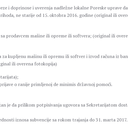
reze i doprinose i uverenja nadležne lokalne Poreske uprave da
ihoda, ne starije od 15. oktobra 2016. godine (original ili ove
sa prodavcem mašine ili opreme ili softvera; (original ili over
za kupljenu mašinu ili opremu ili softver i izvod računa iz ba
ginal ili overena fotokopija)
tarijata);
rijave o ranije primljenoj de minimis državnoj pomoći.
n je da prilikom potpisivanja ugovora sa Sekretarijatom dost
ednosti iznosa subvencije sa rokom trajanja do 31. marta 2017.