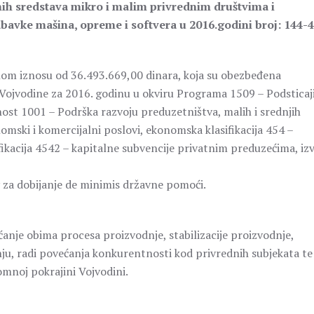
nih sredstava mikro i malim privrednim društvima i
bavke mašina, opreme i softvera u 2016.godini broj: 144-
nom iznosu od 36.493.669,00 dinara, koja su obezbeđena
jvodine za 2016. godinu u okviru Programa 1509 – Podsticaj
ost 1001 – Podrška razvoju preduzetništva, malih i srednjih
omski i komercijalni poslovi, ekonomska klasifikacija 454 –
ikacija 4542 – kapitalne subvencije privatnim preduzećima, iz
 za dobijanje de minimis državne pomoći.
ćanje obima procesa proizvodnje, stabilizacije proizvodnje,
nju, radi povećanja konkurentnosti kod privrednih subjekata te
mnoj pokrajini Vojvodini.