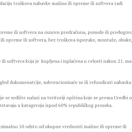
aciju troškova nabavke mašina ili opreme ili softvera radi
reme ili softvera na osnovu predračuna, ponude ili predugovo
 ili opreme ili softvera, bez troškova isporuke, montaže, obuke
i softvera koja je kupljena i isplaćena u celosti nakon 21. ma
gled dokumenatcije, subvencionisaće se ili refundirati nabavka
e se sedište nalazi na teritoriji opština koje se prema Uredbi o
rstavaju u katageroju ispod 60% republičkog proseka.
ksimalno 50 odsto od ukupne vrednosti mašine ili opreme ili