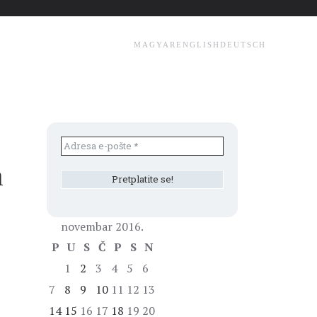
MAGYAR
ENGLISH
DEUTSCH
m
novembar 2016.
P
U
S
Č
P
S
N
1
2
3
4
5
6
7
8
9
10
11
12
13
14
15
16
17
18
19
20