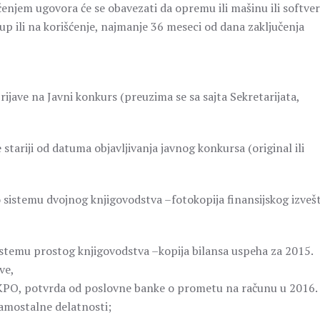
njem ugovora će se obavezati da opremu ili mašinu ili softver
p ili na korišćenje, najmanje 36 meseci od dana zaključenja
ave na Javni konkurs (preuzima se sa sajta Sekretarijata,
 stariji od datuma objavljivanja javnog konkursa (original ili
po sistemu dvojnog knjigovodstva –fotokopija finansijskog izveš
sistemu prostog knjigovodstva –kopija bilansa uspeha za 2015.
ve,
a KPO, potvrda od poslovne banke o prometu na računu u 2016.
samostalne delatnosti;