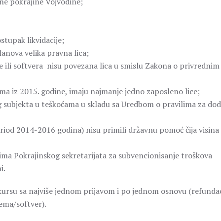
ne pokrajine Vojvodine;
stupak likvidacije;
lanova velika pravna lica;
ne ili softvera nisu povezana lica u smislu Zakona o privrednim
ima iz 2015. godine, imaju najmanje jedno zaposleno lice;
og subjekta u teškoćama u skladu sa Uredbom o pravilima za do
eriod 2014-2016 godina) nisu primili državnu pomoć čija visina
ima Pokrajinskog sekretarijata za subvencionisanje troškova
i.
ursu sa najviše jednom prijavom i po jednom osnovu (refundac
ema/softver).