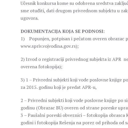
Učesnik konkursa kome su odobrena sredstva zaključe
sme otuđiti, dati drugom privrednom subjektu u zaku
ugovora.
DOKUMENTACIJA KOJA SE PODNOSI:
1) Popunjen, potpisan i pečatom overen obrazac prij
www.spriv.vojvodina.gov.rs);
2) Izvod o registraciji privrednog subjekta iz APR ne
overena fotokopija);
3) 1 – Privredni subjekti koji vode poslovne knjige 
za 2015. godinu koji je predat APR-u,
2 – Privredni subjekti koji vode poslovne knjige po 
godinu (Obrazac BU) overen od strane poreske upra
3 – Paušalni poreski obveznici – fotokopija obrasc
godini i fotokopija Rešenja na porez od prihoda od 