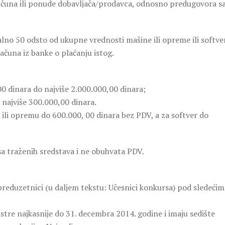
ačuna ili ponude dobavljača/prodavca, odnosno predugovora s
alno 50 odsto od ukupne vrednosti mašine ili opreme ili softve
čuna iz banke o plaćanju istog.
0 dinara do najviše 2.000.000,00 dinara;
 najviše 300.000,00 dinara.
e ili opremu do 600.000, 00 dinara bez PDV, a za softver do
sa traženih sredstava i ne obuhvata PDV.
preduzetnici (u daljem tekstu: Učesnici konkursa) pod sledećim
istre najkasnije do 31. decembra 2014. godine i imaju sedište