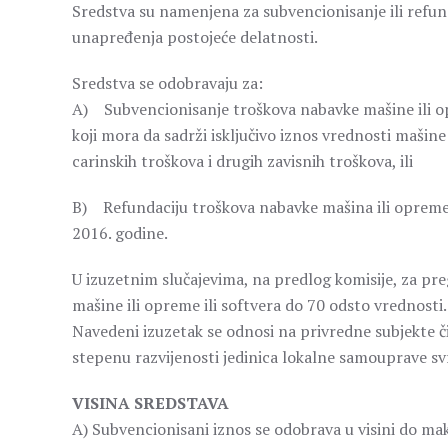
Sredstva su namenjena za subvencionisanje ili refund
unapređenja postojeće delatnosti.
Sredstva se odobravaju za:
A) Subvencionisanje troškova nabavke mašine ili op
koji mora da sadrži isključivo iznos vrednosti mašine
carinskih troškova i drugih zavisnih troškova, ili
B) Refundaciju troškova nabavke mašina ili opreme il
2016. godine.
U izuzetnim slučajevima, na predlog komisije, za pre
mašine ili opreme ili softvera do 70 odsto vrednosti.
Navedeni izuzetak se odnosi na privredne subjekte čij
stepenu razvijenosti jedinica lokalne samouprave sv
VISINA SREDSTAVA
A) Subvencionisani iznos se odobrava u visini do ma