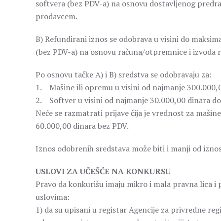
softvera (bez PDV-a) na osnovu dostavljenog predr
prodavcem.
B) Refundirani iznos se odobrava u visini do maksim
(bez PDV-a) na osnovu računa/otpremnice i izvoda ra
Po osnovu tačke A) i B) sredstva se odobravaju za:
1. Mašine ili opremu u visini od najmanje 300.000,0
2. Softver u visini od najmanje 30.000,00 dinara do
Neće se razmatrati prijave čija je vrednost za mašin
60.000,00 dinara bez PDV.
Iznos odobrenih sredstava može biti i manji od izno
USLOVI ZA UČEŠĆE NA KONKURSU
Pravo da konkurišu imaju mikro i mala pravna lica i 
uslovima:
1) da su upisani u registar Agencije za privredne reg