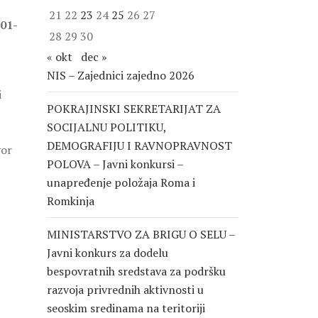
21
22
23
24
25
26
27
401-
28
29
30
« okt
dec »
NIS – Zajednici zajedno 2026
i
POKRAJINSKI SEKRETARIJAT ZA
SOCIJALNU POLITIKU,
DEMOGRAFIJU I RAVNOPRAVNOST
vor
POLOVA – Javni konkursi –
unapređenje položaja Roma i
Romkinja
MINISTARSTVO ZA BRIGU O SELU –
Javni konkurs za dodelu
bespovratnih sredstava za podršku
razvoja privrednih aktivnosti u
seoskim sredinama na teritoriji