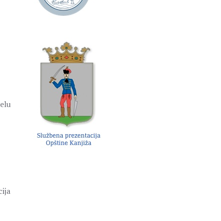
delu
ija