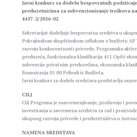
Javni konkurs za dodelu bespovratnih podsticaj
preduzetnicima za subvencionisanje troškova na
4457-2/2016-02
Sekretarijat dodeljuje bespovratna sredstva u ukup
Pokrajinskom skupštinskom odlukom o budžetu AP Vo
razvoju konkurentnosti privrede, Programska aktivn
preduzeća, funkcionalna klasifikacija 411 Opšti ekon
subvencije privatnim preduzećima, ekonomska klasif
finansiranja 01 00 Prihodi iz Budžeta.
Javni konkurs za dodelu sredstava predstavlja osnov
CILJ
Cilj Programa je osavremenjivanje, proširenje i pove
investiranja u savremena sredstva za rad i proizvod
ukupnog razvoja privrede i preduzetništva u Autono
NAMENA SREDSTAVA