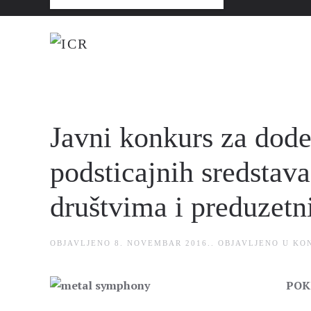
Javni konkurs za dode
podsticajnih sredstav
društvima i preduzetn
OBJAVLJENO
8. NOVEMBAR 2016.
. OBJAVLJENO U
KO
POK