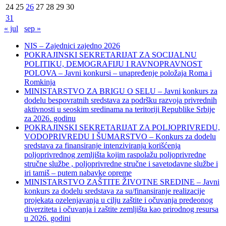
24
25
26
27
28
29
30
31
« jul
sep »
NIS – Zajednici zajedno 2026
POKRAJINSKI SEKRETARIJAT ZA SOCIJALNU
POLITIKU, DEMOGRAFIJU I RAVNOPRAVNOST
POLOVA – Javni konkursi – unapređenje položaja Roma i
Romkinja
MINISTARSTVO ZA BRIGU O SELU – Javni konkurs za
dodelu bespovratnih sredstava za podršku razvoja privrednih
aktivnosti u seoskim sredinama na teritoriji Republike Srbije
za 2026. godinu
POKRAJINSKI SEKRETARIJAT ZA POLJOPRIVREDU,
VODOPRIVREDU I ŠUMARSTVO – Konkurs za dodelu
sredstava za finansiranje intenziviranja korišćenja
poljoprivrednog zemljišta kojim raspolažu poljoprivredne
stručne službe , poljoprivredne stručne i savetodavne službe i
iri tamiš ‒ putem nabavke opreme
MINISTARSTVO ZAŠTITE ŽIVOTNE SREDINE – Javni
konkurs za dodelu sredstava za su/finansiranje realizacije
projekata ozelenjavanja u cilju zaštite i očuvanja predeonog
diverziteta i očuvanja i zaštite zemljišta kao prirodnog resursa
u 2026. godini