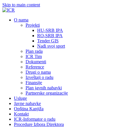
Skip to main content
О nama
Projekti
HU-SRB IPA
RO-SRB IPA
Tender GIS
Nađi svoj sport
Plan rada
ICR Tim
Dokumenti
Reference
Drugi o nama
Izveštaji o radu
Finansije
Plan javnih nabavki
Partnerske organizacije
Usluge
Javne nabavke
Opština Kanjiža
Kontakt
ICR-Informator o radu
Procedure Izbora Direktora