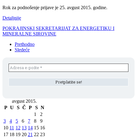
Rok za podnošenje prijave je 25. avgust 2015. godine.
Detaljnije
POKRAJINSKI SEKRETARIJAT ZA ENERGETIKU I
MINERALNE SIROVINE
Prethodno
Sledeće
avgust 2015.
P
U
S
Č
P
S
N
1
2
3
4
5
6
7
8
9
10
11
12
13
14
15
16
17
18
19
20
21
22
23