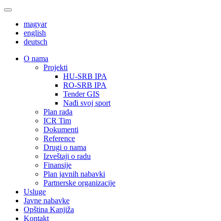
magyar
english
deutsch
О nama
Projekti
HU-SRB IPA
RO-SRB IPA
Tender GIS
Nađi svoj sport
Plan rada
ICR Tim
Dokumenti
Reference
Drugi o nama
Izveštaji o radu
Finansije
Plan javnih nabavki
Partnerske organizacije
Usluge
Javne nabavke
Opština Kanjiža
Kontakt