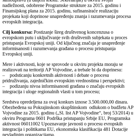
nadležnosti, odobrene Programske strukture za 2015. godinu i
Finansijskog plana za 2015. godinu, sufinansiraće realizaciju
projekata koji doprinose unapređenju znanja i razumevanja procesa
evropskih integracija.
Cilj konkursa:
Postizanje šireg društvenog koncenzusa o
evropskom putu i uključivanje svih društvenih subjekata u proces
pristupanja Evropskoj uniji. Od ključnog značaja je unapređenje
informisanosti i razumevanja građana o procesu pristupanja
Evropskoj uniji.
Mere i aktivnosti, koje se sprovode u okviru projekta moraju se
realizovati na teritoriji AP Vojvodine, a trebale bi da doprinesu:
– podsticanju konkretnih aktivnosti i debate o procesu
pridruživanja, zajedničkim evropskim vrednostima i perspektivi;
– podizanju nivoa informisanosti građana o značaju evropskih
integracija i uloge regionalnih vlasti u tom procesu;
Sredstva opredeljena za ovaj konkurs iznose 3.500.000,00 dinara.
Obezbeđena su Pokrajinskom skupštinskom odlukom o budžetu AP
Vojvodine za 2015. godinu („Sl. list AP Vojvodine“, broj 53/2014) u
okviru Programa 0601 Podrška pristupanju Srbije EU, Programska
aktivnost 06011002 Upoznavanje javnosti o procesu evropskih
integracija i politikama EU, ekonomska klasifikacija 481 Dotacije
nevladinim organizacijama.