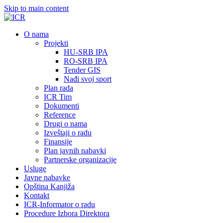
Skip to main content
О nama
Projekti
HU-SRB IPA
RO-SRB IPA
Tender GIS
Nađi svoj sport
Plan rada
ICR Tim
Dokumenti
Reference
Drugi o nama
Izveštaji o radu
Finansije
Plan javnih nabavki
Partnerske organizacije
Usluge
Javne nabavke
Opština Kanjiža
Kontakt
ICR-Informator o radu
Procedure Izbora Direktora