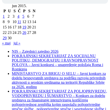
jun 2015.
P
U
S
Č
P
S
N
1
2
3
4
5
6
7
8
9
10
11
12
13
14
15
16
17
18
19
20
21
22
23
24
25
26
27
28
29
30
« maj
jul »
NIS – Zajednici zajedno 2026
POKRAJINSKI SEKRETARIJAT ZA SOCIJALNU
POLITIKU, DEMOGRAFIJU I RAVNOPRAVNOST
POLOVA – Javni konkursi – unapređenje položaja Roma i
Romkinja
MINISTARSTVO ZA BRIGU O SELU – Javni konkurs za
dodelu bespovratnih sredstava za podršku razvoja privrednih
aktivnosti u seoskim sredinama na teritoriji Republike Srbije
za 2026. godinu
POKRAJINSKI SEKRETARIJAT ZA POLJOPRIVREDU,
VODOPRIVREDU I ŠUMARSTVO – Konkurs za dodelu
sredstava za finansiranje intenziviranja korišćenja
poljoprivrednog zemljišta kojim raspolažu poljoprivredne
stručne službe , poljoprivredne stručne i savetodavne službe i