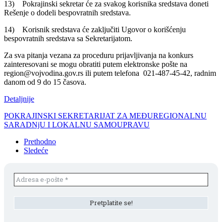
13) Pokrajinski sekretar će za svakog korisnika sredstava doneti
Rešenje o dodeli bespovratnih sredstava.
14) Korisnik sredstava će zaključiti Ugovor o korišćenju
bespovratnih sredstava sa Sekretarijatom.
Za sva pitanja vezana za proceduru prijavljivanja na konkurs
zainteresovani se mogu obratiti putem elektronske pošte na
region@vojvodina.gov.rs ili putem telefona 021-487-45-42, radnim
danom od 9 do 15 časova.
Detaljnije
POKRAJINSKI SEKRETARIJAT ZA MEĐUREGIONALNU
SARADNjU I LOKALNU SAMOUPRAVU
Prethodno
Sledeće