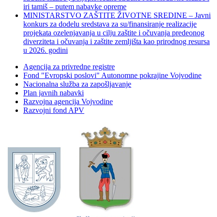
iri tamiš ‒ putem nabavke opreme
MINISTARSTVO ZAŠTITE ŽIVOTNE SREDINE – Javni
konkurs za dodelu sredstava za su/finansiranje realizacije
projekata ozelenjavanja u cilju zaštite i očuvanja predeonog
diverziteta i očuvanja i zaštite zemljišta kao prirodnog resursa
u 2026. godini
Agencija za privredne registre
Fond "Evropski poslovi" Autonomne pokrajine Vojvodine
Nacionalna služba za zapošljavanje
Plan javnih nabavki
Razvojna agencija Vojvodine
Razvojni fond APV