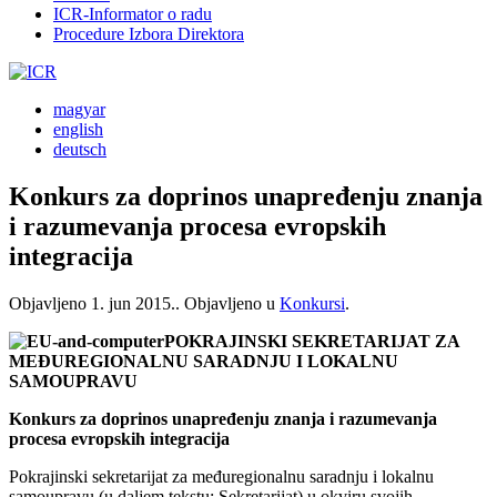
ICR-Informator o radu
Procedure Izbora Direktora
magyar
english
deutsch
Konkurs za doprinos unapređenju znanja
i razumevanja procesa evropskih
integracija
Objavljeno
1. jun 2015.
. Objavljeno u
Konkursi
.
POKRAJINSKI SEKRETARIJAT ZA
MEĐUREGIONALNU SARADNJU I LOKALNU
SAMOUPRAVU
Konkurs za doprinos unapređenju znanja i razumevanja
procesa evropskih integracija
Pokrajinski sekretarijat za međuregionalnu saradnju i lokalnu
samoupravu (u daljem tekstu: Sekretarijat) u okviru svojih