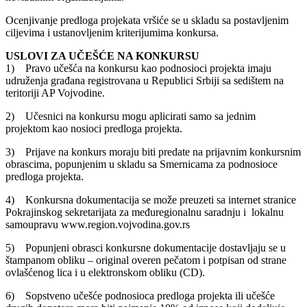
Ocenjivanje predloga projekata vršiće se u skladu sa postavljenim
ciljevima i ustanovljenim kriterijumima konkursa.
USLOVI ZA UČEŠĆE NA KONKURSU
1) Pravo učešća na konkursu kao podnosioci projekta imaju
udruženja građana registrovana u Republici Srbiji sa sedištem na
teritoriji AP Vojvodine.
2) Učesnici na konkursu mogu aplicirati samo sa jednim
projektom kao nosioci predloga projekta.
3) Prijave na konkurs moraju biti predate na prijavnim konkursnim
obrascima, popunjenim u skladu sa Smernicama za podnosioce
predloga projekta.
4) Konkursna dokumentacija se može preuzeti sa internet stranice
Pokrajinskog sekretarijata za međuregionalnu saradnju i lokalnu
samoupravu www.region.vojvodina.gov.rs
5) Popunjeni obrasci konkursne dokumentacije dostavljaju se u
štampanom obliku – original overen pečatom i potpisan od strane
ovlašćenog lica i u elektronskom obliku (CD).
6) Sopstveno učešće podnosioca predloga projekta ili učešće