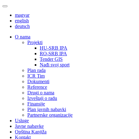
magyar
english
deutsch
О nama
Projekti
HU-SRB IPA
RO-SRB IPA
Tender GIS
Nađi svoj sport
Plan rada
ICR Tim
Dokumenti
Reference
Drugi o nama
Izveštaji o radu
Finansije
Plan javnih nabavki
Partnerske organizacije
Usluge
Javne nabavke
Opština Kanjiža
Kontakt