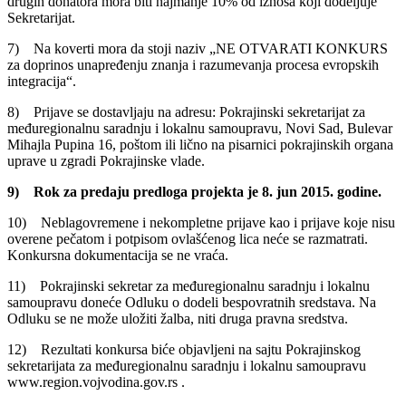
drugih donatora mora biti najmanje 10% od iznosa koji dodeljuje
Sekretarijat.
7) Na koverti mora da stoji naziv „NE OTVARATI KONKURS
za doprinos unapređenju znanja i razumevanja procesa evropskih
integracija“.
8) Prijave se dostavljaju na adresu: Pokrajinski sekretarijat za
međuregionalnu saradnju i lokalnu samoupravu, Novi Sad, Bulevar
Mihajla Pupina 16, poštom ili lično na pisarnici pokrajinskih organa
uprave u zgradi Pokrajinske vlade.
9) Rok za predaju predloga projekta je 8. jun 2015. godine.
10) Neblagovremene i nekompletne prijave kao i prijave koje nisu
overene pečatom i potpisom ovlašćenog lica neće se razmatrati.
Konkursna dokumentacija se ne vraća.
11) Pokrajinski sekretar za međuregionalnu saradnju i lokalnu
samoupravu doneće Odluku o dodeli bespovratnih sredstava. Na
Odluku se ne može uložiti žalba, niti druga pravna sredstva.
12) Rezultati konkursa biće objavljeni na sajtu Pokrajinskog
sekretarijata za međuregionalnu saradnju i lokalnu samoupravu
www.region.vojvodina.gov.rs .