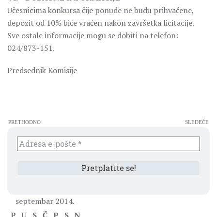
Učesnicima konkursa čije ponude ne budu prihvaćene,
depozit od 10% biće vraćen nakon završetka licitacije.
Sve ostale informacije mogu se dobiti na telefon:
024/873-151.
Predsednik Komisije
PRETHODNO
SLEDEĆE
septembar 2014.
P
U
S
Č
P
S
N