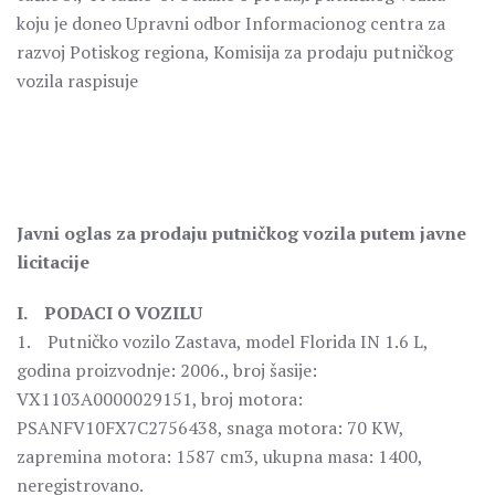
koju je doneo Upravni odbor Informacionog centra za
razvoj Potiskog regiona, Komisija za prodaju putničkog
vozila raspisuje
Javni oglas za prodaju putničkog vozila putem javne
licitacije
I. PODACI O VOZILU
1. Putničko vozilo Zastava, model Florida IN 1.6 L,
godina proizvodnje: 2006., broj šasije:
VX1103A0000029151, broj motora:
PSANFV10FX7C2756438, snaga motora: 70 KW,
zapremina motora: 1587 cm3, ukupna masa: 1400,
neregistrovano.