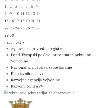
1
2
3
4
5
6
7
8
9
10
11
12
13
14
15
16
17
18
19
20
21
22
23
24
25
26
27
28
29
30
« avg
okt »
Agencija za privredne registre
Fond "Evropski poslovi" Autonomne pokrajine
Vojvodine
Nacionalna služba za zapošljavanje
Plan javnih nabavki
Razvojna agencija Vojvodine
Razvojni fond APV