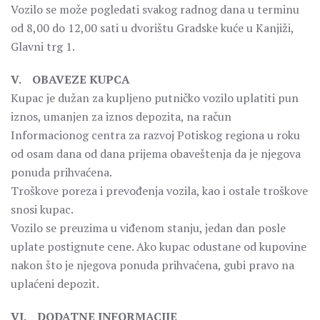
Vozilo se može pogledati svakog radnog dana u terminu
od 8,00 do 12,00 sati u dvorištu Gradske kuće u Kanjiži,
Glavni trg 1.
V. OBAVEZE KUPCA
Kupac je dužan za kupljeno putničko vozilo uplatiti pun
iznos, umanjen za iznos depozita, na račun
Informacionog centra za razvoj Potiskog regiona u roku
od osam dana od dana prijema obaveštenja da je njegova
ponuda prihvaćena.
Troškove poreza i prevođenja vozila, kao i ostale troškove
snosi kupac.
Vozilo se preuzima u viđenom stanju, jedan dan posle
uplate postignute cene. Ako kupac odustane od kupovine
nakon što je njegova ponuda prihvaćena, gubi pravo na
uplaćeni depozit.
VI. DODATNE INFORMACIJE