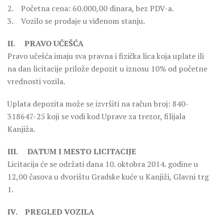
2. Početna cena: 60.000,00 dinara, bez PDV-a.
3. Vozilo se prodaje u viđenom stanju.
II. PRAVO UČEŠĆA
Pravo učešća imaju sva pravna i fizička lica koja uplate ili
na dan licitacije prilože depozit u iznosu 10% od početne
vrednosti vozila.
Uplata depozita može se izvršiti na račun broj: 840-
318647-25 koji se vodi kod Uprave za trezor, filijala
Kanjiža.
III. DATUM I MESTO LICITACIJE
Licitacija će se održati dana 10. oktobra 2014. godine u
12,00 časova u dvorištu Gradske kuće u Kanjiži, Glavni trg
1.
IV. PREGLED VOZILA