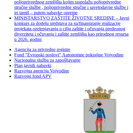
poljoprivrednog zemljišta kojim raspolažu poljoprivredne
stručne službe , poljoprivredne stručne i savetodavne službe i
iri tamiš ‒ putem nabavke opreme
MINISTARSTVO ZAŠTITE ŽIVOTNE SREDINE – Javni
konkurs za dodelu sredstava za su/finansiranje realizacije
projekata ozelenjavanja u cilju zaštite i očuvanja predeonog
diverziteta i očuvanja i zaštite zemljišta kao prirodnog resursa
u 2026. godini
Agencija za privredne registre
Fond "Evropski poslovi" Autonomne pokrajine Vojvodine
Nacionalna služba za zapošljavanje
Plan javnih nabavki
Razvojna agencija Vojvodine
Razvojni fond APV