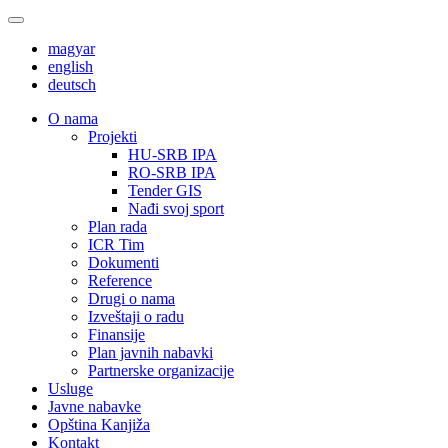
magyar
english
deutsch
О nama
Projekti
HU-SRB IPA
RO-SRB IPA
Tender GIS
Nađi svoj sport
Plan rada
ICR Tim
Dokumenti
Reference
Drugi o nama
Izveštaji o radu
Finansije
Plan javnih nabavki
Partnerske organizacije
Usluge
Javne nabavke
Opština Kanjiža
Kontakt