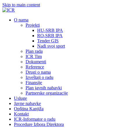
Skip to main content
О nama
Projekti
HU-SRB IPA
RO-SRB IPA
Tender GIS
Nađi svoj sport
Plan rada
ICR Tim
Dokumenti
Reference
Drugi o nama
Izveštaji o radu
Finansije
Plan javnih nabavki
Partnerske organizacije
Usluge
Javne nabavke
Opština Kanjiža
Kontakt
ICR-Informator o radu
Procedure Izbora Direktora