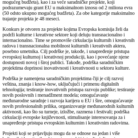
mogućeg budžeta), kao i za veće saradničke projekte, koji
podrazumevaju grant EU u maksimalnom iznosu od 2 miliona evra
(50 odsto ukupno mogućeg budžeta). Za obe kategorije maksimalno
trajanje projekta je 48 meseci.
Konkurs je otvoren za projekte kojima Evropska komisija želi da
podrži kulturne i kreativne sektore koji deluju transnacionalno i
internacionalno. Time se promoviše cirkulacija kulturnih i kreativnih
radova i transnacionalna mobilnost kulturnih i kreativnih aktera,
posebno umetnika. Cilj podrške je, takođe, i unapređenje pristupa
evropskoj kulturnoj i kreativnoj produkciji, kao i povećanje njene
dostupnosti novoj i široj publici. Takođe, podrška saradničkim
projektima doprinosi inovativnosti i kreativnosti u sektoru kulture.
Podrška je namenjena saradničkim projektima čiji je cilj razvoj
veština, znanja i know-how, uključujući i primenu digitalnih
tehnologija; testiranje inovativnih pristupa razvoju publike; testiranje
novih poslovnih i menadžment modela; omogućavanje
međunarodne saradnje i razvoja karijera u EU i šire, omogućavanje
novih profesionalnih prilika, organizovanje međunarodnih kulturnih
aktivnosti, kao što su turneje, izložbe, razmena i festivali; podrška
cirkulaciji evropske književnosti, stimulisanje interesovanja za i
unapređenje pristupa evropskim kulturnim i kreativnim radovima.
Projekti koji se prijavljuju mogu da se odnose na jedan i više