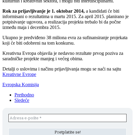
kulturnih i kreativnih sektora, i mogu biti interdisciplinarni.
Rok za prijavljivanje je 1. oktobar 2014,
a kandidati će biti
informisani o rezultatima u martu 2015. Za april 2015. planirano je
potpisivanje ugovora, a realizacija projekta trebalo bi da počne
između maja i decembra 2015.
Ukupno je predviđeno 38 miliona evra za sufinansiranje projekata
koji će biti odobreni na tom konkursu.
Kreativna Evropa objavila je nedavno rezultate prvog poziva za
saradničke projekte manjeg i većeg obima.
Detalji o uslovima i načinu prijavljivanja mogu se naći na sajtu
Kreativne Evrope
Evropska Komisija
Prethodno
Sledeće