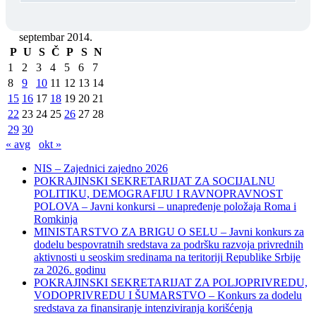
septembar 2014.
P
U
S
Č
P
S
N
1
2
3
4
5
6
7
8
9
10
11
12
13
14
15
16
17
18
19
20
21
22
23
24
25
26
27
28
29
30
« avg
okt »
NIS – Zajednici zajedno 2026
POKRAJINSKI SEKRETARIJAT ZA SOCIJALNU
POLITIKU, DEMOGRAFIJU I RAVNOPRAVNOST
POLOVA – Javni konkursi – unapređenje položaja Roma i
Romkinja
MINISTARSTVO ZA BRIGU O SELU – Javni konkurs za
dodelu bespovratnih sredstava za podršku razvoja privrednih
aktivnosti u seoskim sredinama na teritoriji Republike Srbije
za 2026. godinu
POKRAJINSKI SEKRETARIJAT ZA POLJOPRIVREDU,
VODOPRIVREDU I ŠUMARSTVO – Konkurs za dodelu
sredstava za finansiranje intenziviranja korišćenja