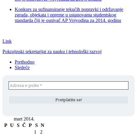
Konkurs za sufinansiranje tekućih popravki i održavanje
zgrada, objekata i opreme u ustanovama studentskog
standarda čiji je osnivač AP Vojvodina za 2014. godinu
Link
Pokrajinski sekretarijat za nauku i tehnološki razvoj
Prethodno
Sledeće
mart 2014.
P
U
S
Č
P
S
N
1
2