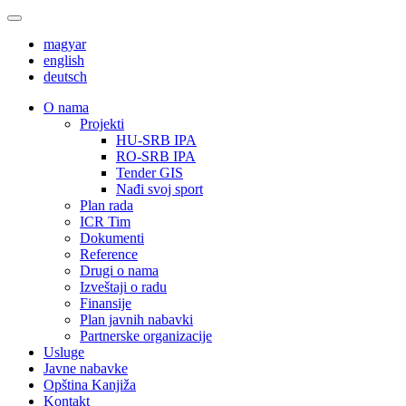
magyar
english
deutsch
О nama
Projekti
HU-SRB IPA
RO-SRB IPA
Tender GIS
Nađi svoj sport
Plan rada
ICR Tim
Dokumenti
Reference
Drugi o nama
Izveštaji o radu
Finansije
Plan javnih nabavki
Partnerske organizacije
Usluge
Javne nabavke
Opština Kanjiža
Kontakt