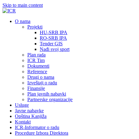
Skip to main content
О nama
Projekti
HU-SRB IPA
RO-SRB IPA
Tender GIS
Nađi svoj sport
Plan rada
ICR Tim
Dokumenti
Reference
Drugi o nama
Izveštaji o radu
Finansije
Plan javnih nabavki
Partnerske organizacije
Usluge
Javne nabavke
Opština Kanjiža
Kontakt
ICR-Informator o radu
Procedure Izbora Direktora