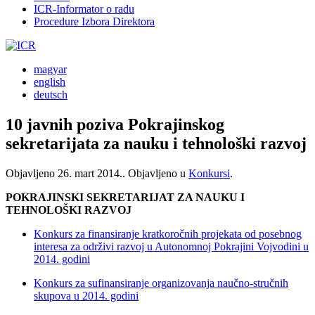
ICR-Informator o radu
Procedure Izbora Direktora
magyar
english
deutsch
10 javnih poziva Pokrajinskog
sekretarijata za nauku i tehnološki razvoj
Objavljeno
26. mart 2014.
. Objavljeno u
Konkursi
.
POKRAJINSKI SEKRETARIJAT ZA NAUKU I
TEHNOLOŠKI RAZVOJ
Konkurs za finansiranje kratkoročnih projekata od posebnog
interesa za održivi razvoj u Autonomnoj Pokrajini Vojvodini u
2014. godini
Konkurs za sufinansiranje organizovanja naučno-stručnih
skupova u 2014. godini