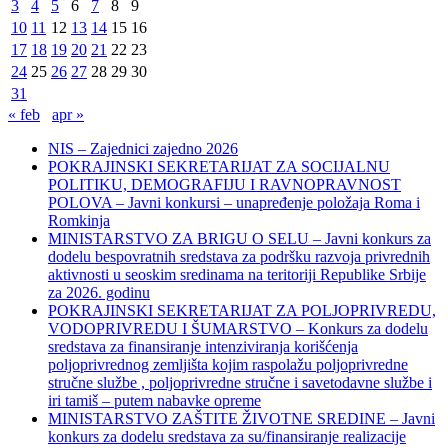
3
4
5
6
7
8
9
10
11
12
13
14
15
16
17
18
19
20
21
22
23
24
25
26
27
28
29
30
31
« feb
apr »
NIS – Zajednici zajedno 2026
POKRAJINSKI SEKRETARIJAT ZA SOCIJALNU
POLITIKU, DEMOGRAFIJU I RAVNOPRAVNOST
POLOVA – Javni konkursi – unapređenje položaja Roma i
Romkinja
MINISTARSTVO ZA BRIGU O SELU – Javni konkurs za
dodelu bespovratnih sredstava za podršku razvoja privrednih
aktivnosti u seoskim sredinama na teritoriji Republike Srbije
za 2026. godinu
POKRAJINSKI SEKRETARIJAT ZA POLJOPRIVREDU,
VODOPRIVREDU I ŠUMARSTVO – Konkurs za dodelu
sredstava za finansiranje intenziviranja korišćenja
poljoprivrednog zemljišta kojim raspolažu poljoprivredne
stručne službe , poljoprivredne stručne i savetodavne službe i
iri tamiš ‒ putem nabavke opreme
MINISTARSTVO ZAŠTITE ŽIVOTNE SREDINE – Javni
konkurs za dodelu sredstava za su/finansiranje realizacije