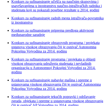
Konkurs za sufinansiranje učešća na naučnim skupovima i
usavršavanjima u inostranstvu naučno-istraživačkih radnika i
studenata koji su pokazali posebne rezultate u 2014. godini
Konkurs za sufinansiranje radnih mesta istraživača-povratnika
iz inostranstva
Konkurs za sufinansiranje priprema predloga aktivnosti
međunarodne saradnje
Konkurs za sufinansiranje obrazovnih programa / projekata
ustanova visokog obrazovanja čiji je osnivač Autonomna
Pokrajina Vojvodina za 2014. godinu
Konkurs za sufinansiranje programa / projekata u oblasti
visokog obrazovanja udruženja studenata i nevladinih
organizacija u Autonomnoj Pokrajini Vojvodini za 2014.
godinu
Konkurs za sufinansiranje nabavke mašina i opreme u
ustanovama visokog obrazovanja čiji je osnivač Autonomna
Pokrajina Vojvodina za 2014. godinu
Konkurs za sufinansiranje tekućih popravki i održavanje
zgrada, objekata i opreme u ustanovama visokog obrazovanja
čiji je osnivač AP Vojvodina za 2014. godinu