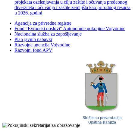
projekata ozelenjavanja u cilju zaštite i očuvanja predeonog
diverziteta i očuvanja i zaštite zemljišta kao prirodnog resursa
u 2026. godini
Agencija za privredne registre
Fond "Evropski poslovi" Autonomne pokrajine Vojvodine
Nacionalna služba za zapošljavanje
Plan javnih nabavki
Razvojna agencija Vojvodine
Razvojni fond APV