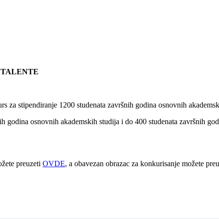
 TALENTE
urs za stipendiranje 1200 studenata završnih godina osnovnih akademski
nih godina osnovnih akademskih studija i do 400 studenata završnih godi
ožete preuzeti
OVDE
, a obavezan obrazac za konkurisanje možete pre