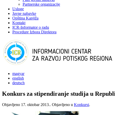
Partnerske organizacije
Usluge
Javne nabavke
Opština Kanjiža
Kontakt
ICR-Informator o radu
Procedure Izbora Direktora
magyar
english
deutsch
Konkurs za stipendiranje studija u Republi
Objavljeno
17. oktobar 2013.
. Objavljeno u
Konkursi
.