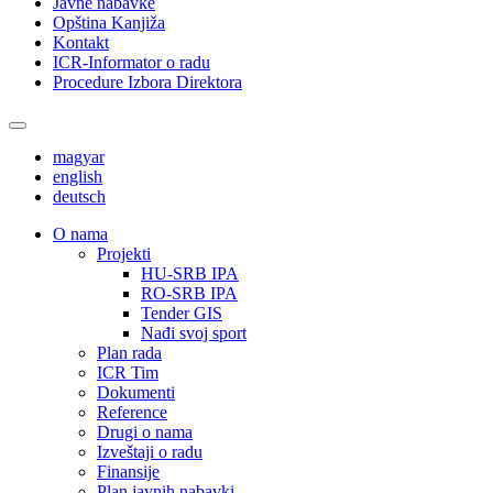
Javne nabavke
Opština Kanjiža
Kontakt
ICR-Informator o radu
Procedure Izbora Direktora
magyar
english
deutsch
О nama
Projekti
HU-SRB IPA
RO-SRB IPA
Tender GIS
Nađi svoj sport
Plan rada
ICR Tim
Dokumenti
Reference
Drugi o nama
Izveštaji o radu
Finansije
Plan javnih nabavki