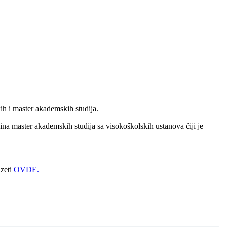
h i master akademskih studija.
na master akademskih studija sa visokoškolskih ustanova čiji je
uzeti
OVDE.