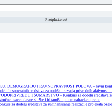
DEMOGRAFIJU I RAVNOPRAVNOST POLOVA – Javni konkursi – 
povratnih sredstava za podršku razvoja privrednih aktivnosti u seo
EDU I ŠUMARSTVO – Konkurs za dodelu sredstava za finansiran
 stručne i savetodavne službe i iri tamiš ‒ putem nabavke opreme
elu sredstava za su/finansiranje realizacije projekata ozelenjavan