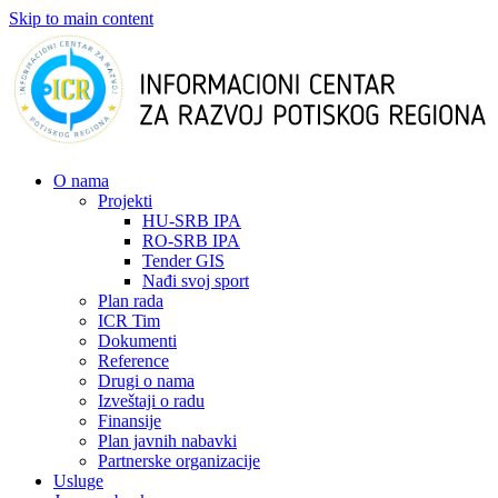
Skip to main content
О nama
Projekti
HU-SRB IPA
RO-SRB IPA
Tender GIS
Nađi svoj sport
Plan rada
ICR Tim
Dokumenti
Reference
Drugi o nama
Izveštaji o radu
Finansije
Plan javnih nabavki
Partnerske organizacije
Usluge