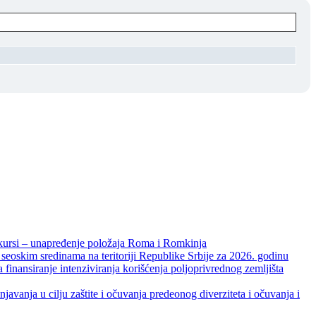
unapređenje položaja Roma i Romkinja
skim sredinama na teritoriji Republike Srbije za 2026. godinu
je intenziviranja korišćenja poljoprivrednog zemljišta
ja u cilju zaštite i očuvanja predeonog diverziteta i očuvanja i