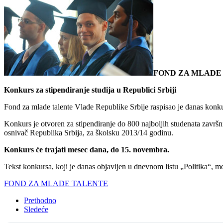
FOND ZA MLADE
Konkurs za stipendiranje studija u Republici Srbiji
Fond za mlade talente Vlade Republike Srbije raspisao je danas konk
Konkurs je otvoren za stipendiranje do 800 najboljih studenata završ
osnivač Republika Srbija, za školsku 2013/14 godinu.
Konkurs će trajati mesec dana, do 15. novembra.
Tekst konkursa, koji je danas objavljen u dnevnom listu „Politika“, m
FOND ZA MLADE TALENTE
Prethodno
Sledeće