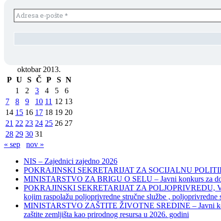
oktobar 2013.
P
U
S
Č
P
S
N
1
2
3
4
5
6
7
8
9
10
11
12
13
14
15
16
17
18
19
20
21
22
23
24
25
26
27
28
29
30
31
« sep
nov »
NIS – Zajednici zajedno 2026
POKRAJINSKI SEKRETARIJAT ZA SOCIJALNU POLITIKU, 
MINISTARSTVO ZA BRIGU O SELU – Javni konkurs za dodelu bes
POKRAJINSKI SEKRETARIJAT ZA POLJOPRIVREDU, VODOPRIVR
kojim raspolažu poljoprivredne stručne službe , poljoprivredne
MINISTARSTVO ZAŠTITE ŽIVOTNE SREDINE – Javni konkurs za dod
zaštite zemljišta kao prirodnog resursa u 2026. godini