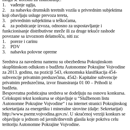
1. vađenje uglja,
2. za nabavku drumskih teretnih vozila u privrednim subjektima
koji obavljaju usluge prevoza tereta,
3. privrednim subjektima u teškoćama,
4. za podsticanje izvoza, odnosno za uspostavljanje i
funkcionisanje distributivne mreže ili za druge tekuće rashode
povezane sa izvoznom delatnošću, niti za:
1. poreze i carinu
2. PDV
3. nabavku polovne opreme
Sredstva za navedenu namenu su obezbeđena Pokrajinskom
skupštinskom odlukom o budžetu Autonomne Pokrajine Vojvodine
za 2013. godinu, na poziciji 543, ekonomska klasifikacija 454-
subvencije privatnim preduzećima, 4542- Kapitalne subvencije
privatnim preduzećima, izvor finansiranja 01 00 – Prihodi iz
budžeta.
Bespovratna podsticajna sredstva se dodeljuju na osnovu konkursa.
Celokupni tekst konkursa se objavljuje u “Službenom listu
Autonomne Pokrajine Vojvodine“ i na internet stranici Pokrajinskog
sekretarijata za energetiku i mineralne sirovine (dalje: Sekretarijat)
http://www.psemr.vojvodina.gov.rs/. U skraćenoj verziji konkurs se
objavljuje u jednom od javnih/dnevnih glasila koje pokriva celu
teritoriju Autonomne Pokrajine Vojvodine.