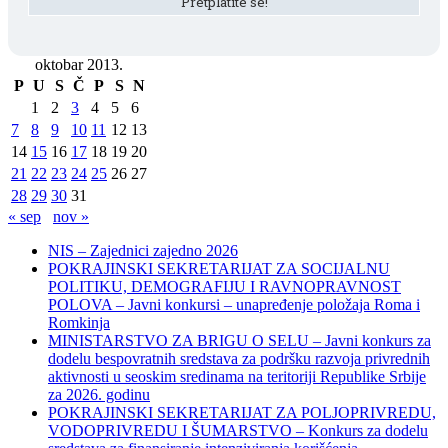
oktobar 2013.
P
U
S
Č
P
S
N
1
2
3
4
5
6
7
8
9
10
11
12
13
14
15
16
17
18
19
20
21
22
23
24
25
26
27
28
29
30
31
« sep
nov »
NIS – Zajednici zajedno 2026
POKRAJINSKI SEKRETARIJAT ZA SOCIJALNU
POLITIKU, DEMOGRAFIJU I RAVNOPRAVNOST
POLOVA – Javni konkursi – unapređenje položaja Roma i
Romkinja
MINISTARSTVO ZA BRIGU O SELU – Javni konkurs za
dodelu bespovratnih sredstava za podršku razvoja privrednih
aktivnosti u seoskim sredinama na teritoriji Republike Srbije
za 2026. godinu
POKRAJINSKI SEKRETARIJAT ZA POLJOPRIVREDU,
VODOPRIVREDU I ŠUMARSTVO – Konkurs za dodelu