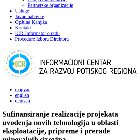
Partnerske organizacije
Usluge
Javne nabavke
Opština Kanjiža
Kontakt
ICR-Informator o radu
Procedure Izbora Direktora
magyar
english
deutsch
Sufinansiranje realizacije projekata
uvođenja novih tehnologija u oblasti
eksploatacije, pripreme i prerade
mineralnih sirovina