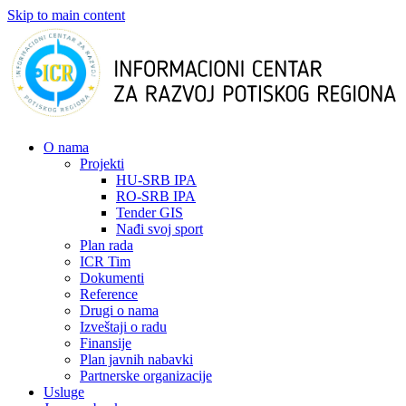
Skip to main content
О nama
Projekti
HU-SRB IPA
RO-SRB IPA
Tender GIS
Nađi svoj sport
Plan rada
ICR Tim
Dokumenti
Reference
Drugi o nama
Izveštaji o radu
Finansije
Plan javnih nabavki
Partnerske organizacije
Usluge