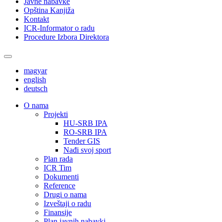
Javne nabavke
Opština Kanjiža
Kontakt
ICR-Informator o radu
Procedure Izbora Direktora
magyar
english
deutsch
О nama
Projekti
HU-SRB IPA
RO-SRB IPA
Tender GIS
Nađi svoj sport
Plan rada
ICR Tim
Dokumenti
Reference
Drugi o nama
Izveštaji o radu
Finansije
Plan javnih nabavki