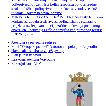
sredstava za finansiranje intenziviranja korišćenja
poljoprivrednog zemljišta kojim raspolažu poljoprivredne
stručne službe , poljoprivredne stručne i savetodavne službe i
iri tamiš ‒ putem nabavke opreme
MINISTARSTVO ZAŠTITE ŽIVOTNE SREDINE – Javni
konkurs za dodelu sredstava za su/finansiranje realizacije
projekata ozelenjavanja u cilju zaštite i očuvanja predeonog
diverziteta i očuvanja i zaštite zemljišta kao prirodnog resursa
u 2026. godini
Agencija za privredne registre
Fond "Evropski poslovi" Autonomne pokrajine Vojvodine
Nacionalna služba za zapošljavanje
Plan javnih nabavki
Razvojna agencija Vojvodine
Razvojni fond APV