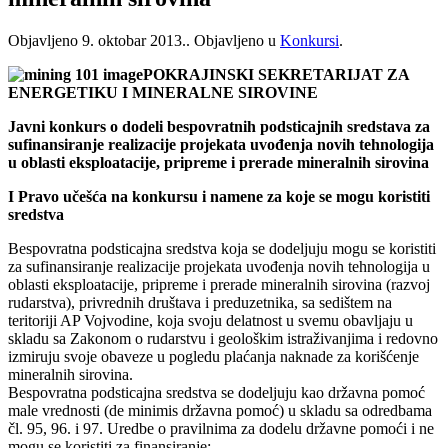
Objavljeno
9. oktobar 2013.
. Objavljeno u
Konkursi
.
POKRAJINSKI SEKRETARIJAT ZA
ENERGETIKU I MINERALNE SIROVINE
Javni konkurs o dodeli bespovratnih podsticajnih sredstava za
sufinansiranje realizacije projekata uvođenja novih tehnologija
u oblasti eksploatacije, pripreme i prerade mineralnih sirovina
I Pravo učešća na konkursu i namene za koje se mogu koristiti
sredstva
Bespovratna podsticajna sredstva koja se dodeljuju mogu se koristiti
za sufinansiranje realizacije projekata uvođenja novih tehnologija u
oblasti eksploatacije, pripreme i prerade mineralnih sirovina (razvoj
rudarstva), privrednih društava i preduzetnika, sa sedištem na
teritoriji AP Vojvodine, koja svoju delatnost u svemu obavljaju u
skladu sa Zakonom o rudarstvu i geološkim istraživanjima i redovno
izmiruju svoje obaveze u pogledu plaćanja naknade za korišćenje
mineralnih sirovina.
Bespovratna podsticajna sredstva se dodeljuju kao državna pomoć
male vrednosti (de minimis državna pomoć) u skladu sa odredbama
čl. 95, 96. i 97. Uredbe o pravilnima za dodelu državne pomoći i ne
mogu se koristiti za finansiranje: