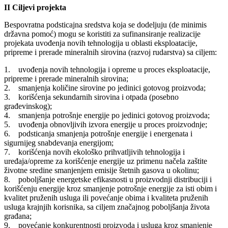
II Ciljevi projekta
Bespovratna podsticajna sredstva koja se dodeljuju (de minimis
državna pomoć) mogu se koristiti za sufinansiranje realizacije
projekata uvođenja novih tehnologija u oblasti eksploatacije,
pripreme i prerade mineralnih sirovina (razvoj rudarstva) sa ciljem:
1. uvođenja novih tehnologija i opreme u proces eksploatacije,
pripreme i prerade mineralnih sirovina;
2. smanjenja količine sirovine po jedinici gotovog proizvoda;
3. korišćenja sekundarnih sirovina i otpada (posebno
građevinskog);
4. smanjenja potrošnje energije po jedinici gotovog proizvoda;
5. uvođenja obnovljivih izvora energije u proces proizvodnje;
6. podsticanja smanjenja potrošnje energije i energenata i
sigurnijeg snabdevanja energijom;
7. korišćenja novih ekološko prihvatljivih tehnologija i
uređaja/opreme za korišćenje energije uz primenu načela zaštite
životne sredine smanjenjem emisije štetnih gasova u okolinu;
8. poboljšanje energetske efikasnosti u proizvodnji distribuciji i
korišćenju energije kroz smanjenje potrošnje energije za isti obim i
kvalitet pruženih usluga ili povećanje obima i kvaliteta pruženih
usluga krajnjih korisnika, sa ciljem značajnog poboljšanja života
građana;
9. povećanje konkurentnosti proizvoda i usluga kroz smanjenje