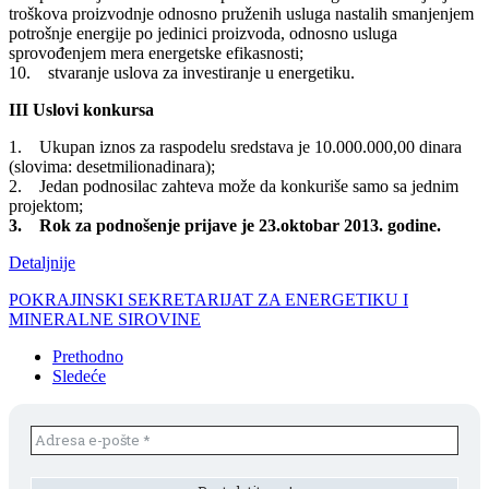
troškova proizvodnje odnosno pruženih usluga nastalih smanjenjem
potrošnje energije po jedinici proizvoda, odnosno usluga
sprovođenjem mera energetske efikasnosti;
10. stvaranje uslova za investiranje u energetiku.
III Uslovi konkursa
1. Ukupan iznos za raspodelu sredstava je 10.000.000,00 dinara
(slovima: desetmilionadinara);
2. Jedan podnosilac zahteva može da konkuriše samo sa jednim
projektom;
3. Rok za podnošenje prijave je 23.oktobar 2013. godine.
Detaljnije
POKRAJINSKI SEKRETARIJAT ZA ENERGETIKU I
MINERALNE SIROVINE
Prethodno
Sledeće