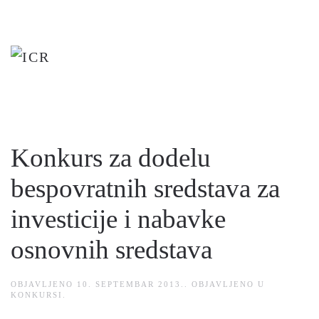
Skip
to
main
content
Konkurs za dodelu
bespovratnih sredstava za
investicije i nabavke
osnovnih sredstava
OBJAVLJENO
10. SEPTEMBAR 2013.
. OBJAVLJENO U
KONKURSI
.