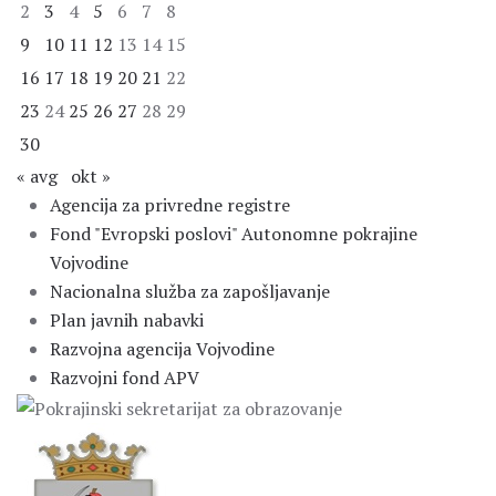
2
3
4
5
6
7
8
9
10
11
12
13
14
15
16
17
18
19
20
21
22
23
24
25
26
27
28
29
30
« avg
okt »
Agencija za privredne registre
Fond "Evropski poslovi" Autonomne pokrajine
Vojvodine
Nacionalna služba za zapošljavanje
Plan javnih nabavki
Razvojna agencija Vojvodine
Razvojni fond APV