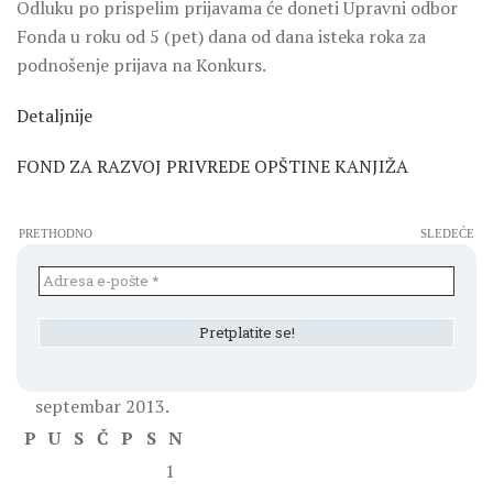
Odluku po prispelim prijavama će doneti Upravni odbor
Fonda u roku od 5 (pet) dana od dana isteka roka za
podnošenje prijava na Konkurs.
Detaljnije
FOND ZA RAZVOJ PRIVREDE OPŠTINE KANJIŽA
PRETHODNO
SLEDEĆE
septembar 2013.
P
U
S
Č
P
S
N
1