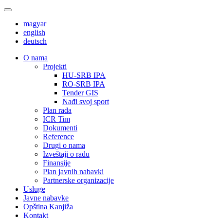
magyar
english
deutsch
О nama
Projekti
HU-SRB IPA
RO-SRB IPA
Tender GIS
Nađi svoj sport
Plan rada
ICR Tim
Dokumenti
Reference
Drugi o nama
Izveštaji o radu
Finansije
Plan javnih nabavki
Partnerske organizacije
Usluge
Javne nabavke
Opština Kanjiža
Kontakt