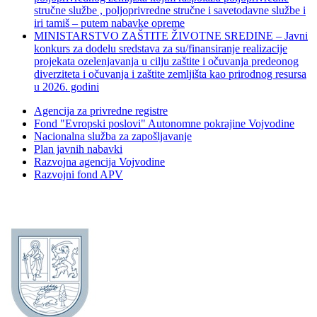
stručne službe , poljoprivredne stručne i savetodavne službe i
iri tamiš ‒ putem nabavke opreme
MINISTARSTVO ZAŠTITE ŽIVOTNE SREDINE – Javni
konkurs za dodelu sredstava za su/finansiranje realizacije
projekata ozelenjavanja u cilju zaštite i očuvanja predeonog
diverziteta i očuvanja i zaštite zemljišta kao prirodnog resursa
u 2026. godini
Agencija za privredne registre
Fond "Evropski poslovi" Autonomne pokrajine Vojvodine
Nacionalna služba za zapošljavanje
Plan javnih nabavki
Razvojna agencija Vojvodine
Razvojni fond APV