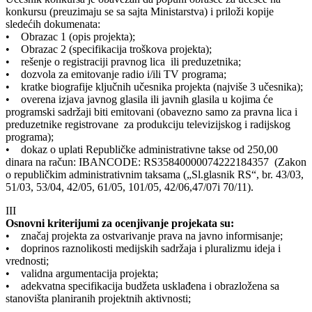
konkursu (preuzimaju se sa sajta Ministarstva) i priloži kopije
sledećih dokumenata:
• Obrazac 1 (opis projekta);
• Obrazac 2 (specifikacija troškova projekta);
• rešenje o registraciji pravnog lica ili preduzetnika;
• dozvola za emitovanje radio i/ili TV programa;
• kratke biografije ključnih učesnika projekta (najviše 3 učesnika);
• overena izjava javnog glasila ili javnih glasila u kojima će
programski sadržaji biti emitovani (obavezno samo za pravna lica i
preduzetnike registrovane za produkciju televizijskog i radijskog
programa);
• dokaz o uplati Republičke administrativne takse od 250,00
dinara na račun: IBANCODE: RS35840000074222184357 (Zakon
o republičkim administrativnim taksama („Sl.glasnik RS“, br. 43/03,
51/03, 53/04, 42/05, 61/05, 101/05, 42/06,47/07i 70/11).
III
Osnovni kriterijumi za ocenjivanje projekata su:
• značaj projekta za ostvarivanje prava na javno informisanje;
• doprinos raznolikosti medijskih sadržaja i pluralizmu ideja i
vrednosti;
• validna argumentacija projekta;
• adekvatna specifikacija budžeta usklađena i obrazložena sa
stanovišta planiranih projektnih aktivnosti;