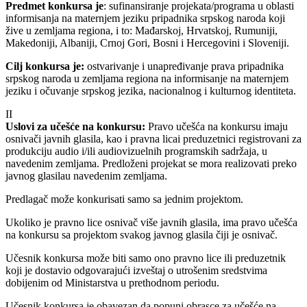
Predmet konkursa je
: sufinansiranje projekata/programa u oblasti
informisanja na maternjem jeziku pripadnika srpskog naroda koji
žive u zemljama regiona, i to: Mađarskoj, Hrvatskoj, Rumuniji,
Makedoniji, Albaniji, Crnoj Gori, Bosni i Hercegovini i Sloveniji.
Cilj konkursa je:
ostvarivanje i unapređivanje prava pripadnika
srpskog naroda u zemljama regiona na informisanje na maternjem
jeziku i očuvanje srpskog jezika, nacionalnog i kulturnog identiteta.
II
Uslovi za učešće na konkursu:
Pravo učešća na konkursu imaju
osnivači javnih glasila, kao i pravna licai preduzetnici registrovani za
produkciju audio i/ili audiovizuelnih programskih sadržaja, u
navedenim zemljama. Predloženi projekat se mora realizovati preko
javnog glasilau navedenim zemljama.
Predlagač može konkurisati samo sa jednim projektom.
Ukoliko je pravno lice osnivač više javnih glasila, ima pravo učešća
na konkursu sa projektom svakog javnog glasila čiji je osnivač.
Učesnik konkursa može biti samo ono pravno lice ili preduzetnik
koji je dostavio odgovarajući izveštaj o utrošenim sredstvima
dobijenim od Ministarstva u prethodnom periodu.
Učesnik konkursa je obavezan da popuni obrasce za učešće na