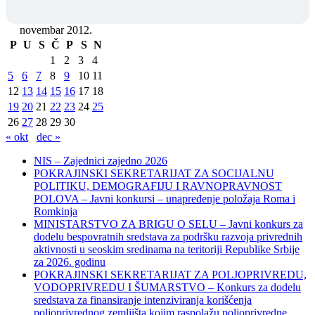
novembar 2012.
P
U
S
Č
P
S
N
1
2
3
4
5
6
7
8
9
10
11
12
13
14
15
16
17
18
19
20
21
22
23
24
25
26
27
28
29
30
« okt
dec »
NIS – Zajednici zajedno 2026
POKRAJINSKI SEKRETARIJAT ZA SOCIJALNU
POLITIKU, DEMOGRAFIJU I RAVNOPRAVNOST
POLOVA – Javni konkursi – unapređenje položaja Roma i
Romkinja
MINISTARSTVO ZA BRIGU O SELU – Javni konkurs za
dodelu bespovratnih sredstava za podršku razvoja privrednih
aktivnosti u seoskim sredinama na teritoriji Republike Srbije
za 2026. godinu
POKRAJINSKI SEKRETARIJAT ZA POLJOPRIVREDU,
VODOPRIVREDU I ŠUMARSTVO – Konkurs za dodelu
sredstava za finansiranje intenziviranja korišćenja
poljoprivrednog zemljišta kojim raspolažu poljoprivredne