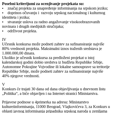
Posebni kriterijumi za ocenjivanje projekata su:
• značaj projekta za unapređenje informisanja na srpskom jeziku;
• doprinos očuvanju i razvoju srpskog nacionalnog i kulturnog
identiteta i jezika;
• stvaranje uslova za radno angažovanje visokoobrazovanih
novinara i drugih medijskih stručnjaka;
• održivost projekta.
IV
Učesnik konkursa može podneti zahtev za sufinansiranje najviše
80% vrednosti projekta. Maksimalni iznos traženih sredstava je
1.000.000,00 dinara.
Ukoliko je učesnik konkursa za predloženi projekat u istoj
kalendarskoj godini dobio sredstva iz budžeta Republike Srbije,
Autonomne Pokrajine Vojvodine ili lokalne samouprave sa teritorije
Republike Srbije, može podneti zahtev za sufinansiranje najviše
40% njegove vrednosti.
V
Konkurs će trajati 30 dana od dana objavljivanja u dnevnom listu
„Politika“, a biće objavljen i na Internet stranici Ministarstva.
Prijavese podnose u 4primerka na adresu: Ministarstvo
kultureiinformisanja, 11000 Beograd, Vlajkovićeva 3, za Konkurs u
oblasti javnog informisanja pripadnika srpskog naroda u zemljama