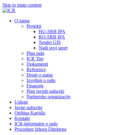
Skip to main content
О nama
Projekti
HU-SRB IPA
RO-SRB IPA
Tender GIS
Nađi svoj sport
Plan rada
ICR Tim
Dokumenti
Reference
Drugi o nama
Izveštaji o radu
Finansije
Plan javnih nabavki
Partnerske organizacije
Usluge
Javne nabavke
Opština Kanjiža
Kontakt
ICR-Informator o radu
Procedure Izbora Direktora