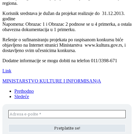
regiona.
Korisnik sredstava je dužan da projekat realizuje do 31.12.2013.
godine
Napomena: Obrazac 1 i Obrazac 2 podnose se u 4 primerka, a ostala
obavezna dokumentacija u 1 primerku.
Rešenje o sufinansiranju projekata po raspisanom konkursu biće
objavljeno na Internet stranici Ministarstva www.kultura.gov.rs, i
dostavljeno svim učesnicima konkursa.
Dodatne informacije se mogu dobiti na telefon 011/3398-671
Link
MINISTARSTVO KULTURE I INFORMISANjA
Prethodno
Sledeće